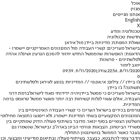
אוכל
מגזין
אנחנו מגייסים
English
X
טכנולוגיה ומדע
חדשות טכנולוגיה
שאלת המפתח: מדיניות ביידן מול איראן
בישראל מעריכים: קשרי העבודה מול המנגנונים האמריקניים יישמרו •
הדאגות: האפשרות שהממשל החדש יחזור להסכם הגרעין ושיגלה אהדה
לפלשתינים • פרשנות
יואב לימור
8/11/2020, 22:56
,עודכן
9/11/2020, 09:39
0
ג'ו ביידן // צילום: אי.אפ.פי // המדיניות בנוגע לאיראן ולפלשתינים
תשתנה? ג'ו ביידן
בישראל מעריכים כי ממשל ביידן
יהיה ידידותי מאוד לישראל
ברמת דרגי
העבודה, אולם עשוי לגלות קשיחות רבה יותר מאשר ממשל טראמפ ברמה
המדינית.
גורמים בכירים בישראל העריכו כי קשרי העבודה האינטימיים בין
המנגנונים המקצועיים בשתי המדינות יישמרו, ולא ייפגעו כתוצאה מחילופי
השלטון הצפויים בסוף ינואר. מדובר בשיתוף פעולה הדוק שמתקיים בין
משרדי הביטחון, הצבאות וגורמי הביון בארה"ב ובישראל, שנשמרו גם
בעבר כאשר הממשל בוושינגטון התחלף.
הדבר צפוי להתבטא, כבעבר, בשיתוף פעולה ובתיאום מודיעיני ומבצעי, וכן