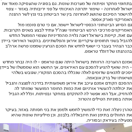
בתחומי מחקר ופיתוח של מערכות שונות. גם בסוגיה שהעסיקה מאוד את
ישראל לאחרונה - שימור יתרונה האיכותי על פני יריבותיה באזור - צפוי
להישמר הסיכום שהושג לאחרונה בין שר הביטחון בני גנץ לשר ההגנה
האמריקני מארק אספר.
גם הסיוע הביטחוני הכספי לישראל יישמר, אם כי טרם סוכמו מול
האמריקנים מרכיבי הרכש הביטחוני שצה"ל עתיד לבצע בשנים הקרובות.
עם זאת, קיימת בישראל דאגה גלויה מהמדיניות שצפוי הממשל החדש
להוביל בשני תחומים עיקריים: איראן והפלשתינים. בהקשר האיראני ביידן
כבר הצהיר בעבר כי ישאף לחדש את הסכם הגרעין שממנו פרשה ארה"ב
בהנהגתו של דונלד טראמפ.
אמנם ההערכה הרווחת בישראל היתה שגם טראמפ - לו היה נבחר מחדש
- היה שואף להגיע להסכם עם האיראנים, אך החשש הוא שממשלו של ביידן
יסכים לתנאים שדומים לאלה שנכללו בהסכם המקורי, שגובש בשלהי
נשיאותו של ברק אובאמה.
ההסכם הקודם אמנם עיכב את איראן משמעותית בדרכה לפצצה והגביל
את יכולתה להעשיר אורניום ואת כמות החומר המועשר שמותר לה
להחזיק, אבל הוא אפשר לה להתקדם במחקר ובפיתוח, וכלל לא הגביל
אותה בסוגיות הטילים והטרור.
טהרן ניצלה זאת כדי להמשיך לחמש ולממן את בני חסותה באזור, בעיקר
את החות'ים בתימן ואת חיזבאללה בלבנון, וכן מיליציות שונות שהיא
מפעילה בעיראק ובסוריה.