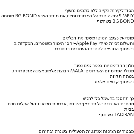
הסוד לקירות נקיים ללא כתמים נחשף
מומחה BG BOND עושה סדר על המדפים ומציג את מותג הצבע SIMPLY
בשיתוף BG BOND
מונדיאל 2026: הטוטו משנה את הכללים
יחסי הימור משופרים, הפקדות ב-Apple Pay ותשלום זכיות מיידי
בשיתוף המועצה להסדר ההימורים בספורט
חלון ההזדמנויות בכפר גנים נסגר
קבוצת אלמוג מציגה את פרויקט MALA: מגדלי הפרימיום האחרונים
בפתח תקווה
בשיתוף קבוצת אלמוג
כך תחסכו בחשמל בלי להזיע
מהפכת האנרגיה של תדיראן: שליטה, אבטחת מידע וניהול אקלים חכם
בבית
בשיתוף TADIRAN
מבטיחים רציפות אנרגטית תפעולית בשגרה ובחירום