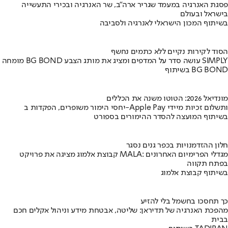
פסגת האנרגיה במעמד שגריר ארה"ב, שר האנרגיה ובכירי התעשייה
בישראל ובעולם
בשיתוף המכון הישראלי לאנרגיה ולסביבה
הסוד לקירות נקיים ללא כתמים נחשף
מומחה BG BOND עושה סדר על המדפים ומציג את מותג הצבע SIMPLY
בשיתוף BG BOND
מונדיאל 2026: הטוטו משנה את הכללים
יחסי הימור משופרים, הפקדות ב-Apple Pay ותשלום זכיות מיידי
בשיתוף המועצה להסדר ההימורים בספורט
חלון ההזדמנויות בכפר גנים נסגר
קבוצת אלמוג מציגה את פרויקט MALA: מגדלי הפרימיום האחרונים
בפתח תקווה
בשיתוף קבוצת אלמוג
כך תחסכו בחשמל בלי להזיע
מהפכת האנרגיה של תדיראן: שליטה, אבטחת מידע וניהול אקלים חכם
בבית