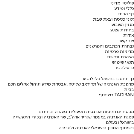
פוליטי-מדיני
כללי ומידע
דף הבית
זמני כניסת וצאת שבת
מגזין השבוע
בחירות 2026
אודות
צור קשר
נבחרת הכתבים והפרשנים
מדיניות פרטיות
הצהרת נגישות
תנאי שימוש
כדאי
להכיר
כך תחסכו בחשמל בלי להזיע
מהפכת האנרגיה של תדיראן: שליטה, אבטחת מידע וניהול אקלים חכם
בבית
בשיתוף TADIRAN
מבטיחים רציפות אנרגטית תפעולית בשגרה ובחירום
פסגת האנרגיה במעמד שגריר ארה"ב, שר האנרגיה ובכירי התעשייה
בישראל ובעולם
בשיתוף המכון הישראלי לאנרגיה ולסביבה