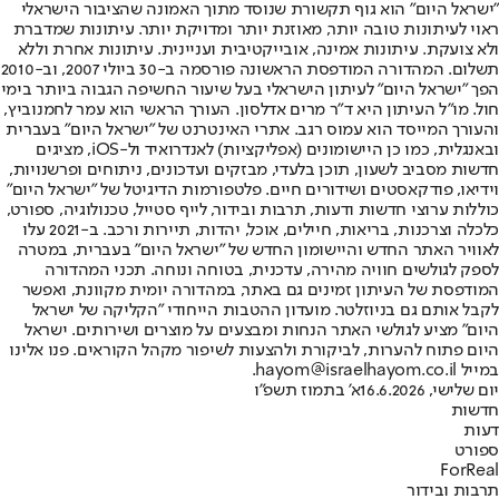
"ישראל היום" הוא גוף תקשורת שנוסד מתוך האמונה שהציבור הישראלי
ראוי לעיתונות טובה יותר, מאוזנת יותר ומדויקת יותר. עיתונות שמדברת
ולא צועקת. עיתונות אמינה, אובייקטיבית ועניינית. עיתונות אחרת וללא
תשלום. המהדורה המודפסת הראשונה פורסמה ב-30 ביולי 2007, וב-2010
הפך "ישראל היום" לעיתון הישראלי בעל שיעור החשיפה הגבוה ביותר בימי
חול. מו"ל העיתון היא ד"ר מרים אדלסון. העורך הראשי הוא עמר לחמנוביץ,
והעורך המייסד הוא עמוס רגב. אתרי האינטרנט של "ישראל היום" בעברית
ובאנגלית, כמו כן היישומונים (אפליקציות) לאנדרואיד ול-iOS, מציגים
חדשות מסביב לשעון, תוכן בלעדי, מבזקים ועדכונים, ניתוחים ופרשנויות,
וידיאו, פודקאסטים ושידורים חיים. פלטפורמות הדיגיטל של "ישראל היום"
כוללות ערוצי חדשות ודעות, תרבות ובידור, לייף סטייל, טכנולוגיה, ספורט,
כלכלה וצרכנות, בריאות, חיילים, אוכל, יהדות, תיירות ורכב. ב-2021 עלו
לאוויר האתר החדש והיישומון החדש של "ישראל היום" בעברית, במטרה
לספק לגולשים חוויה מהירה, עדכנית, בטוחה ונוחה. תכני המהדורה
המודפסת של העיתון זמינים גם באתר, במהדורה יומית מקוונת, ואפשר
לקבל אותם גם בניוזלטר. מועדון ההטבות הייחודי "הקליקה של ישראל
היום" מציע לגולשי האתר הנחות ומבצעים על מוצרים ושירותים. ישראל
היום פתוח להערות, לביקורת ולהצעות לשיפור מקהל הקוראים. פנו אלינו
במייל hayom@israelhayom.co.il.
יום שלישי, 16.6.2026
א' בתמוז תשפ"ו
חדשות
דעות
ספורט
ForReal
תרבות ובידור