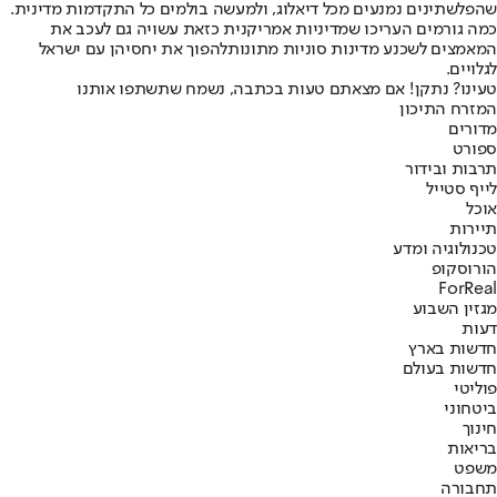
שהפלשתינים נמנעים מכל דיאלוג, ולמעשה בולמים כל התקדמות מדינית.
כמה גורמים העריכו שמדיניות אמריקנית כזאת עשויה גם לעכב את
המאמצים לשכנע מדינות סוניות מתונות
להפוך את יחסיהן עם ישראל
לגלויים
.
טעינו? נתקן! אם מצאתם טעות בכתבה, נשמח שתשתפו אותנו
המזרח התיכון
מדורים
ספורט
תרבות ובידור
לייף סטייל
אוכל
תיירות
טכנולוגיה ומדע
הורוסקופ
ForReal
מגזין השבוע
דעות
חדשות בארץ
חדשות בעולם
פוליטי
ביטחוני
חינוך
בריאות
משפט
תחבורה