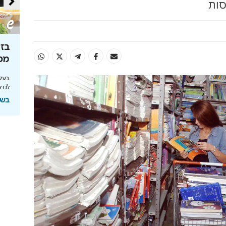
סות
ה של
נקיון פסח - לא מה שהכרתם
בזמ
מכי
דק במיוחד, עוצמה אדירה ולא מפחד מאף מכשול:
שואב האבק שמשנה את כללי המשחק
רופולין
בעלי
?
לנו 
בשיתוף Dreame
י
בשי