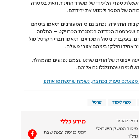
ספרים במסגרת פרויקט השאלת ספרי הלימוד של משרד החינוך, וזאת במטרה 
והה של הספר ולמנוע את ירידתם.
בכתב האישום שהוגש בעקבות החקירה, נכתב גם כי המעורבים תיאמו ביניהם 
לא לגשת לחלק מהמכרזים שפרסמה המדינה במסגרת הפרויקט – החלטה 
שהכשילה את אותם מכרזים. בעקבות ביטול המכרזים, תיאמו חברי הקרטל מול 
 אחיד וחילקו ביניהם אזורי פעולה.
בסופו של דבר הוגשה תביעה ייצוגית של הורים שראו עצמם נפגעים מהמהלך, 
תשלומים שהתגלגלו גם אליהם.
ם מצאתם טעות בכתבה, נשמח שתשתפו אותנו
ספרי לימוד
קרטל
כדאי להכיר
מידע כללי
סיפור המשק הישראלי
זמני כניסת וצאת שבת
נדל"ן