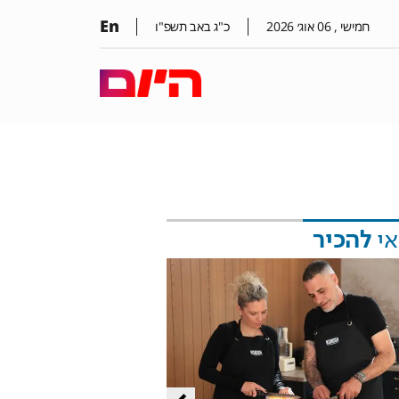
En
חמישי ,
06
אוג׳
2026
כ"ג באב תשפ"ו
אי
להכיר