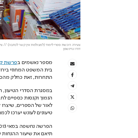
צעירה רוכשת ספרי לימוד (למצולמת אין קשר לכתבה) // ציל
דודו גרינשפן
מספר נאשמים ב
פרשת קר
התחרות, זאת כחלק מהסד
טיעונים לעונש יערכו לכ