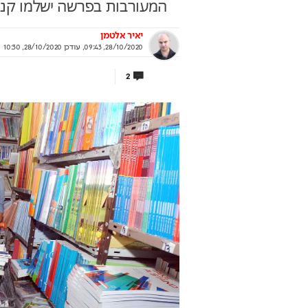
המעורבות בפרשה ישלמו קנ
יאיר אלטמן
28/10/2020, 09:43
,
עודכן
28/10/2020, 10:30
מנות אחרונה להצטרף
מהמרכז לגולן: המהפכ
2
חרות ישראל במדעים
קצרין
 להכיר את חברי נבחרות ישראל במדעים
מה מושך יותר ויותר ישראלים למט
 מחכים לכם – המיונים בעיצומם
המתפתח של האזור היפה במדינה
וף מרכז מדעני העתיד
בשיתוף אבני דרך וי.ד ברזאנ