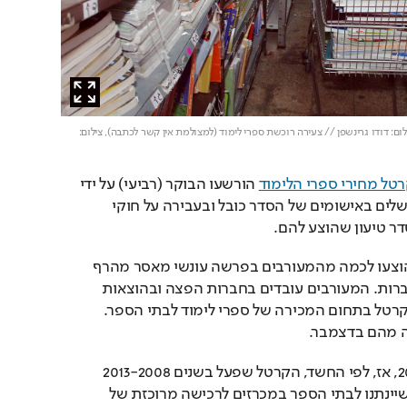
ום: דודו גרינשפן // צעירה רוכשת ספרי לימוד (למצולמת אין קשר לכתבה)
, צילום:
טל מחירי ספרי הלימוד
 הורשעו הבוקר (רביעי) על ידי 
בית המשפט המחוזי בירושלים באישומים של הסדר כובל ובעבירה על חוקי 
ר טיעון שהוצע להם.
במסגרת הסדרי הטיעון, הוצעו לכמה מהמעורבים בפרשה עונשי מאסר מהרף 
הנמוך וקנסות כספיים לחברות. המעורבים עובדים בחברות הפצה ובהוצאות 
לאור של הספרים, שיצרו קרטל בתחום המכירה של ספרי לימוד לבתי הספר. 
מה מהם בדצמבר.
הפרשה נחשפה במאי 2013, אז, לפי החשד, הקרטל שפעל בשנים 2013-2008 
תיאם את שיעור ההנחות שיינתנו לבתי הספר במכרזים לרכישה מרוכזת של 