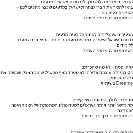
הזדמנות אחרונה להצטרף לנבחרות ישראל במדעים
בואו להכיר את חברי נבחרות ישראל במדעים שכבר מחכים לכם –
המיונים בעיצומם
בשיתוף מרכז מדעני העתיד
הצעירים שמצליחים לפתור כל בעיה מדעית
נבחרת ישראל הצעירה במדעים מעניקה חוויה שהיא הרבה מעבר
ללימודים
בשיתוף מרכז מדעני העתיד
נקיון פסח - לא מה שהכרתם
דק במיוחד, עוצמה אדירה ולא מפחד מאף מכשול: שואב האבק שמשנה את
כללי המשחק
בשיתוף Dreame
מהמרכז לגולן: המהפכה של קצרין
מה מושך יותר ויותר ישראלים למטרופולין המתפתח של האזור היפה
במדינה?
בשיתוף אבני דרך וי.ד ברזאני
המקום הכי טוב באיצטדיון - שלכם