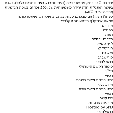
ירד בכ-85% בתקופה שנבדקה (כעת נותרו שבעה כותרים בלבד), כשגם
בשפה האנגלית חלה ירידה משמעותית של 50%, וכך גם בשפה הגרמנית
(ירידה של כ-40%).
טעינו? נתקן! אם מצאתם טעות בכתבה, נשמח שתשתפו אותנו
אמאזון
אמזון
ג'ף בזוס
עומר ינקלביץ'
מדורים
ספורט
דעות
תרבות ובידור
לייף סטייל
הורוסקופ
שישבת
סוף שבוע
כדאי להכיר
סיפור המשק הישראלי
נדל"ן
ראשי
זמני כניסת וצאת השבת
מידע כללי
זמני כניסת וצאת שבת
ראשי
צרו קשר
מדיניות פרטיות
Hosted by SPD
כדאי
להכיר