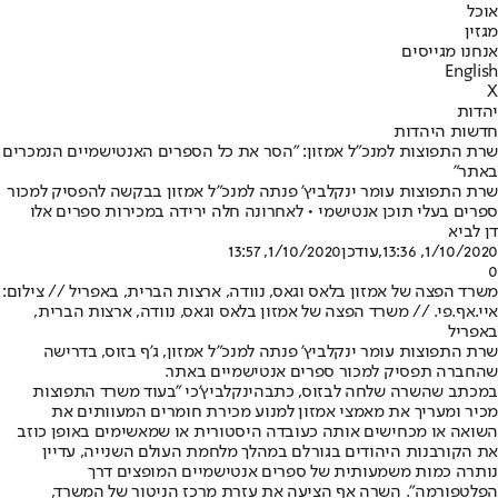
אוכל
מגזין
אנחנו מגייסים
English
X
יהדות
חדשות היהדות
שרת התפוצות למנכ"ל אמזון: "הסר את כל הספרים האנטישמיים הנמכרים
באתר"
שרת התפוצות עומר ינקלביץ' פנתה למנכ"ל אמזון בבקשה להפסיק למכור
ספרים בעלי תוכן אנטישמי • לאחרונה חלה ירידה במכירות ספרים אלו
דן לביא
1/10/2020, 13:36
,עודכן
1/10/2020, 13:57
0
משרד הפצה של אמזון בלאס וגאס, נוודה, ארצות הברית, באפריל // צילום:
איי.אף.פי. // משרד הפצה של אמזון בלאס וגאס, נוודה, ארצות הברית,
באפריל
שרת התפוצות עומר ינקלביץ' פנתה למנכ"ל אמזון, ג'ף בזוס, בדרישה
שהחברה תפסיק למכור ספרים אנטישמיים באתר.
במכתב שהשרה שלחה לבזוס, כתבה
ינקלביץ'
כי "בעוד משרד התפוצות
מכיר ומעריך את מאמצי אמזון למנוע מכירת חומרים המעוותים את
השואה או מכחישים אותה כעובדה היסטורית או שמאשימים באופן כוזב
את הקורבנות היהודים בגורלם במהלך מלחמת העולם השנייה, עדיין
נותרה כמות משמעותית של ספרים אנטישמיים המופצים דרך
הפלטפורמה". השרה אף הציעה את עזרת מרכז הניטור של המשרד,