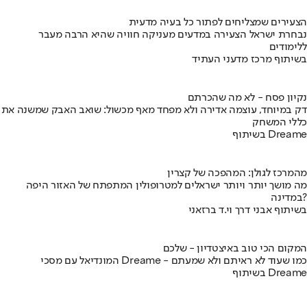
הצעירים שמצליחים לפתור כל בעיה מדעית
נבחרת ישראל הצעירה במדעים מעניקה חוויה שהיא הרבה מעבר
ללימודים
בשיתוף מרכז מדעני העתיד
נקיון פסח - לא מה שהכרתם
דק במיוחד, עוצמה אדירה ולא מפחד מאף מכשול: שואב האבק שמשנה את
כללי המשחק
בשיתוף Dreame
מהמרכז לגולן: המהפכה של קצרין
מה מושך יותר ויותר ישראלים למטרופולין המתפתח של האזור היפה
במדינה?
בשיתוף אבני דרך וי.ד ברזאני
המקום הכי טוב באיצטדיון - שלכם
המונדיאל עם מסכי Dreame - כמו שעוד לא ראיתם ולא שמעתם
בשיתוף Dreame