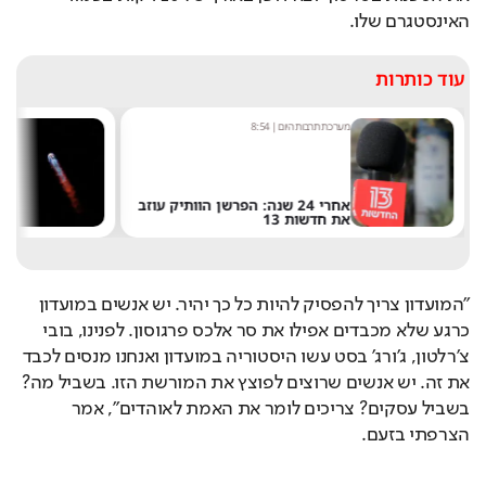
האינסטגרם שלו.
עוד כותרות
מערכת תרבות היום
|
8:54
שחר 
אחרי 24 שנה: הפרשן הוותיק עוזב
את חדשות 13
של 
"המועדון צריך להפסיק להיות כל כך יהיר. יש אנשים במועדון 
כרגע שלא מכבדים אפילו את סר אלכס פרגוסון. לפנינו, בובי 
צ'רלטון, ג'ורג' בסט עשו היסטוריה במועדון ואנחנו מנסים לכבד 
את זה. יש אנשים שרוצים לפוצץ את המורשת הזו. בשביל מה? 
בשביל עסקים? צריכים לומר את האמת לאוהדים", אמר 
הצרפתי בזעם.