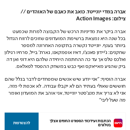
אברה במדי יונייטד. כואב את כאבם של האוהדים // 
צילום: Action Images 
אברה ביקר את מדיניות הרכש של הקבוצה למרות שכמעט 
בכל שנה היא נמצאת ברשימת המועדונים שזוכים לרווח הגדול 
ביותר בענף. יונייטד נקשרה בתקופה האחרונה למספר 
שחקנים: ג'יידון סאנצ'ו, דאיו אופמקאנו, גארת' בייל, סרחיו רגילון 
ואלכס טלס אך עד כה ההחתמה היחידה שלהם היא דוני ואן דה 
ביק שהגיע מאייאקס ואף כבש במשחק ההפסד לפאלאס.
אברה הוסיף: "אני יודע שיש אנשים שמפחדים לדבר בגלל שהם 
חוששים שאולי בעתיד הם לא יקבלו עבודה. לא אכפת לי מזה, 
אני לא צריך את מנצ'סטר יונייטד, אני אוהב את המועדון ואומר 
מה שעל ליבי"
הכתבות ועידכוני הספורט החמים אצלך 
להצטרפות
בטלגרם