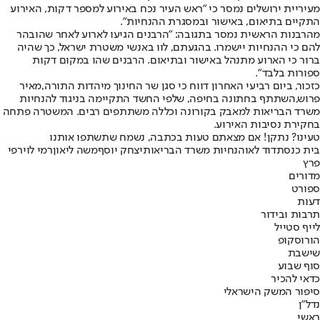
מעיריית ירושלים נמסר כי "ראש העיר נכח באירוע למספר דקות, האירוע
התקיים בתיאום, באישור ובמסגרת ההנחיות".
מהרבנות הראשית נמסר בתגובה: "הרבנים הגיעו לארוע לאחר שהובהר
להם כי ההנחיות יישמרו. בהגעתם, לוו באנשי משטרת ישראל, כך שהיה
ברור כי הארוע מתנהל באישור ובתיאום. הרבנים שהו במקום דקות
ספורות בלבד".
כזכור, ביום רביעי האחרון דווח כי סגן שר החינוך מיהדות התורה,
מאיר
פרוש,
השתתף בחתונה בחיפה, שלפי החשד התקיימה בניגוד להנחיות
משרד הבריאות למאבק בקורונה וכללה משתתפים רבים. המשטרה פתחה
בחקירת נסיבות האירוע.
טעינו? נתקן! אם מצאתם טעות בכתבה, נשמח שתשתפו אותנו
בית כנסת
דוד לאו
הנחיות משרד הבריאות
יצחק יוסף
משה ליאון
רמי לוי
רפי
פרץ
מדורים
ספורט
דעות
תרבות ובידור
לייף סטייל
הורוסקופ
שישבת
סוף שבוע
כדאי להכיר
סיפור המשק הישראלי
נדל"ן
ראשי