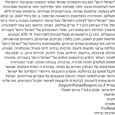
"ישראל היום" הוא גוף תקשורת שנוסד מתוך האמונה שהציבור הישראלי
ראוי לעיתונות טובה יותר, מאוזנת יותר ומדויקת יותר. עיתונות שמדברת
ולא צועקת. עיתונות אמינה, אובייקטיבית ועניינית. עיתונות אחרת וללא
תשלום. המהדורה המודפסת הראשונה פורסמה ב-30 ביולי 2007, וב-2010
הפך "ישראל היום" לעיתון הישראלי בעל שיעור החשיפה הגבוה ביותר בימי
חול. מו"ל העיתון היא ד"ר מרים אדלסון. העורך הראשי הוא עמר לחמנוביץ,
והעורך המייסד הוא עמוס רגב. אתרי האינטרנט של "ישראל היום" בעברית
ובאנגלית, כמו כן היישומונים (אפליקציות) לאנדרואיד ול-iOS, מציגים
חדשות מסביב לשעון, תוכן בלעדי, מבזקים ועדכונים, ניתוחים ופרשנויות,
וידיאו, פודקאסטים ושידורים חיים. פלטפורמות הדיגיטל של "ישראל היום"
כוללות ערוצי חדשות ודעות, תרבות ובידור, לייף סטייל, טכנולוגיה, ספורט,
כלכלה וצרכנות, בריאות, חיילים, אוכל, יהדות, תיירות ורכב. ב-2021 עלו
לאוויר האתר החדש והיישומון החדש של "ישראל היום" בעברית, במטרה
לספק לגולשים חוויה מהירה, עדכנית, בטוחה ונוחה. תכני המהדורה
המודפסת של העיתון זמינים גם באתר, במהדורה יומית מקוונת, ואפשר
לקבל אותם גם בניוזלטר. מועדון ההטבות הייחודי "הקליקה של ישראל
היום" מציע לגולשי האתר הנחות ומבצעים על מוצרים ושירותים. ישראל
היום פתוח להערות, לביקורת ולהצעות לשיפור מקהל הקוראים. פנו אלינו
במייל hayom@israelhayom.co.il.
יום שישי, 3.4.2026
ט"ז בניסן תשפ"ו
חדשות
דעות
ספורט
ForReal
תרבות ובידור