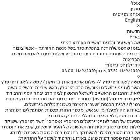
אוכל
מגזין
אנחנו מגייסים
English
X
חדשות
בארץ
שר, ראש עיר ורבנים ראשיים באירוע המוני
בזמן שהממשלה דנה בהטלת סגר בשל מגפת הקורונה - אנשי ציבור
בכירים השתתפו בחנוכת בית כנסת בירושלים בניגוד להנחיות משרד
הבריאות
יורי ילון
חנן גרינווד
11/9/2020, 07:22
,עודכן
11/9/2020, 08:00
0
משה ליאון ורפי פרץ // צילום ארכיון: אורן בן חקון // משה ליאון ורפי פרץ
השר לענייני ירושלים ומורשת הרב רפי פרץ, ראש עיריית ירושלים משה
ליאון, והרבנים הראשיים לישראל הראשון לציון הרב יצחק יוסף והרב דוד
לאו, נכחו אתמול (חמישי) בחנוכת בית כנסת והכנסת ספר תורה, שתרם
רמי לוי, לבית הכנסת "שערי רחמים" בשכונת מלחה בירושלים.
באירוע היו למעלה מ-50 איש, מספר החורג מכמות המתפללים המותרת
בבית כנסת, ולא נשמרו בו כללי הריחוק החברתי.
מטעמו של השר לענייני ירושלים רפי פרץ נמסר כי "השר רפי פרץ ששוקד
לילות כימים לטובת פיתוחה ושגשוגה של העיר ירושלים, קיבל את הזמנתו
של חברו הטוב רמי לוי להשתתף בחנוכת בית הכנסת בשכונת ילדותו.
השר נכח מספר דקות מועט באירוע והקפיד לשמור על ההנחיות".