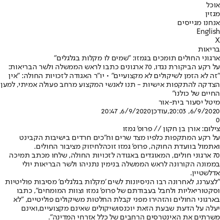
אוכל
מגזין
אנחנו מגייסים
English
X
בריאות
ארגוני החולים תומכים בגמזו: "שמים לו מקלות בגלגלים"
על רקע הביקורת נגדו, 70 ארגונים כתבו לראש הממשלה ולשר הבריאות:
"זה לא הזמן לשיקולים לא מקצועיים" • יו"ר האגודה לזכויות החולה: "אין
הצדקה להתקפות אישיות - תנו לאנשי המקצוע מרחב פעולה אמיתי, למען
החיים של כולנו"
מיטל יסעור בית-אור
6/9/2020, 20:03
,עודכן
6/9/2020, 20:47
0
צילום: אורן בן חקון // פרופ' גמזו
על רקע המתקפות כלפיו מצד שרים וח"כים חרדים בישיבות הקבינט
ואתמול בוועדת החוקה, פרופ' גמזו זוכה
לחיזוק מציבור החולים.
70 ארגוני חולים, המאוגדים באגודה לזכויות החולה, שלחו מכתב תמיכה
בממונה הקורונה לראש הממשלה בנימין נתניהו ולשר הבריאות יולי
אדלשטיין.
"לצערנו, לאחרונה רבו הניסיונות לשים 'מקלות בגלגלים' מסיבות פוליטיות
וסקטוריאליות ולחבל בעבודתם של פרופ' גמזו וצוות המומחים", כתבו
בארגוני החולים והזהירו מפני קבלת החלטות משיקולים פוליטיים, "לא
יעלה על הדעת שבעת הזאת יוכנסו
שיקולים שאינם מקצועיים,
ואינם
משרתים את האינטרסים הרחבים של כלל אזרחי המדינה".