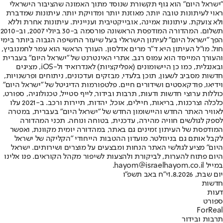
"ישראל היום" הוא גוף תקשורת שנוסד מתוך האמונה שהציבור הישראלי
ראוי לעיתונות טובה יותר, מאוזנת יותר ומדויקת יותר. עיתונות שמדברת
ולא צועקת. עיתונות אמינה, אובייקטיבית ועניינית. עיתונות אחרת וללא
תשלום. המהדורה המודפסת הראשונה פורסמה ב-30 ביולי 2007, וב-2010
הפך "ישראל היום" לעיתון הישראלי בעל שיעור החשיפה הגבוה ביותר בימי
חול. מו"ל העיתון היא ד"ר מרים אדלסון. העורך הראשי הוא עמר לחמנוביץ,
והעורך המייסד הוא עמוס רגב. אתרי האינטרנט של "ישראל היום" בעברית
ובאנגלית, כמו כן היישומונים (אפליקציות) לאנדרואיד ול-iOS, מציגים
חדשות מסביב לשעון, תוכן בלעדי, מבזקים ועדכונים, ניתוחים ופרשנויות,
וידיאו, פודקאסטים ושידורים חיים. פלטפורמות הדיגיטל של "ישראל היום"
כוללות ערוצי חדשות ודעות, תרבות ובידור, לייף סטייל, טכנולוגיה, ספורט,
כלכלה וצרכנות, בריאות, חיילים, אוכל, יהדות, תיירות ורכב. ב-2021 עלו
לאוויר האתר החדש והיישומון החדש של "ישראל היום" בעברית, במטרה
לספק לגולשים חוויה מהירה, עדכנית, בטוחה ונוחה. תכני המהדורה
המודפסת של העיתון זמינים גם באתר, במהדורה יומית מקוונת, ואפשר
לקבל אותם גם בניוזלטר. מועדון ההטבות הייחודי "הקליקה של ישראל
היום" מציע לגולשי האתר הנחות ומבצעים על מוצרים ושירותים. ישראל
היום פתוח להערות, לביקורת ולהצעות לשיפור מקהל הקוראים. פנו אלינו
במייל hayom@israelhayom.co.il.
יום שבת, 1.8.2026
י"ח באב תשפ"ו
חדשות
דעות
ספורט
ForReal
תרבות ובידור