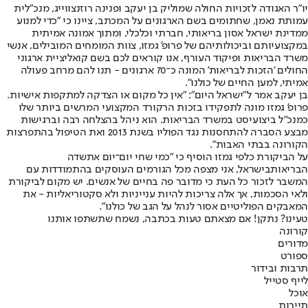
יו"ר האגודה לזכויות החולה שמוליק בן יעקב ופנינה רוזנצווייג, מנכ"לית
עמותת נאמן, שחתומים בשם הארגונים על המכתב, ציינו כי "כדי למנוע
ממדינת ישראל אסון בריאותי, חברתי וכלכלי, ומתוך אמונה אמיתית
במקצועיותם וביכולותיהם של פרופ' גמזו, צוות המומחים המובילים, אנשי
משרד הבריאות ופיקוד העורף, אנו קוראים לכם בשם קואליציית ארגוני
החולים 'הזכות לבריאות' המונה כ־70 ארגונים - תנו להם מרחב פעולה
אמיתי, למען החיים של כולנו".
בן יעקב אמר ל"ישראל היום": "אין כל מקום או הצדקה למתקפות אישיות.
פרופ' גמזו מונה לתפקידו בזכות הרקורד המקצועי המרשים ביותר שלו
כמנכ"ל ביצועיסט במשרד הבריאות. הוא ניהל בהצלחה רבה וברגישות
מבצע הסברה להתחסנות נגד הפוליו בשנת 2013 ואת הטיפול בהתפרצות
הקורונה בבתי האבות".
על הביקורת כלפי גמזו הוסיף כי "כמי שחי יום־יום את
שדה
הבריאות
בישראל, אני מצפה מכל הגורמים העוסקים בהתמודדות עם
המשבר לזכור כל העת כי מדובר פה בחיים של אנשים. יש מקום לביקורת
ולאי הסכמות, אך אלה צריכות להיות ענייניות ולא סקטוריאליות - את
המאבקים הפוליטיים אסור לנהל על הגב של כולנו".
טעינו? נתקן! אם מצאתם טעות בכתבה, נשמח שתשתפו אותנו
קורונה
מדורים
ספורט
תרבות ובידור
לייף סטייל
אוכל
תיירות