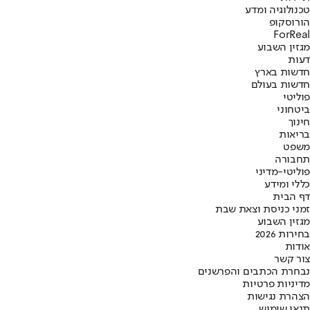
טכנולוגיה ומדע
הורוסקופ
ForReal
מגזין השבוע
דעות
חדשות בארץ
חדשות בעולם
פוליטי
ביטחוני
חינוך
בריאות
משפט
תחבורה
פוליטי-מדיני
כללי ומידע
דף הבית
זמני כניסת וצאת שבת
מגזין השבוע
בחירות 2026
אודות
צור קשר
נבחרת הכתבים והפרשנים
מדיניות פרטיות
הצהרת נגישות
תנאי שימוש