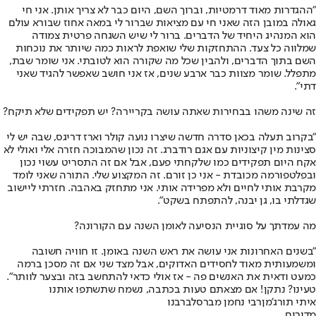
"ההגדרות מאוד דרמטיות, וברוך השם, היום כבר לא צריך אותן. אני חי
גאולה במובן הזה שאני חי עם מציאות שברור לי במאה אחוז שבורא עולם
הוא המנהיג היחיד של הדברים. ברור לי שיש השגחה פרטית צמודה
שמלווה כל צעד. ההתחזקות שלי שואפת לראות כמה שיותר את נוכחות
השם בתוך הדברים, ולהבין שכל מה שקורה הוא לטובתי. אני שומר שבת,
מתפלל. שומר מצוות כבר ארבע שנים, אז אני חושב שאפשר להגיד שאני
דתי".
זה שינה משהו בבחירות שאתה עושה בקריירה? יש תפקידים שלא תיקח?
"בקרוב תעלה בכאן סדרה חדשה שיצרו נועה קולר וארז דריגס, שבה יש לי
סצינות מין קיצוניות עם אגם רודברג. זה נכון שהמבוכה חזרה אלי ואולי לא
אקח היום תפקידים כמו שלקחתי פעם, אבל אם זה התסריט עשוי נכון
ובפלטפורמה מכובדת - אני כן זורם. זה המקצוע שלי. התורה שאני לומד
מקרבת אותי לחיים ולא מפרידה אותי. אני מתחזק באהבה. חזרתי ליישוב
שגדלתי בו, גן יבנה, להתפתח בשקט".
מה עמדתך על סוגיית הנסיעה לאומן השנה עם הקורונה?
"בשנים האחרונות אני עושה את ראש השנה באומן. זו חוויה חשובה
ומשמעותית מאוד לחסידים האדוקים, אבל מצד שני אם זה מסכן ברמה
כמעט ודאית את האנשים פה - אז אולי כדאי להתחשב בזה ובצער לוותר".
טעינו? נתקן! אם מצאתם טעות בכתבה, נשמח שתשתפו אותנו
איתי תורג'מן
רבי נחמן מברסלב
רבנו
מדורים