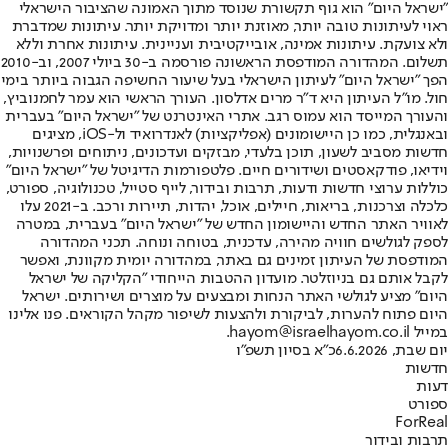
"ישראל היום" הוא גוף תקשורת שנוסד מתוך האמונה שהציבור הישראלי
ראוי לעיתונות טובה יותר, מאוזנת יותר ומדויקת יותר. עיתונות שמדברת
ולא צועקת. עיתונות אמינה, אובייקטיבית ועניינית. עיתונות אחרת וללא
תשלום. המהדורה המודפסת הראשונה פורסמה ב-30 ביולי 2007, וב-2010
הפך "ישראל היום" לעיתון הישראלי בעל שיעור החשיפה הגבוה ביותר בימי
חול. מו"ל העיתון היא ד"ר מרים אדלסון. העורך הראשי הוא עמר לחמנוביץ,
והעורך המייסד הוא עמוס רגב. אתרי האינטרנט של "ישראל היום" בעברית
ובאנגלית, כמו כן היישומונים (אפליקציות) לאנדרואיד ול-iOS, מציגים
חדשות מסביב לשעון, תוכן בלעדי, מבזקים ועדכונים, ניתוחים ופרשנויות,
וידיאו, פודקאסטים ושידורים חיים. פלטפורמות הדיגיטל של "ישראל היום"
כוללות ערוצי חדשות ודעות, תרבות ובידור, לייף סטייל, טכנולוגיה, ספורט,
כלכלה וצרכנות, בריאות, חיילים, אוכל, יהדות, תיירות ורכב. ב-2021 עלו
לאוויר האתר החדש והיישומון החדש של "ישראל היום" בעברית, במטרה
לספק לגולשים חוויה מהירה, עדכנית, בטוחה ונוחה. תכני המהדורה
המודפסת של העיתון זמינים גם באתר, במהדורה יומית מקוונת, ואפשר
לקבל אותם גם בניוזלטר. מועדון ההטבות הייחודי "הקליקה של ישראל
היום" מציע לגולשי האתר הנחות ומבצעים על מוצרים ושירותים. ישראל
היום פתוח להערות, לביקורת ולהצעות לשיפור מקהל הקוראים. פנו אלינו
במייל hayom@israelhayom.co.il.
יום שבת, 6.6.2026
כ"א בסיון תשפ"ו
חדשות
דעות
ספורט
ForReal
תרבות ובידור