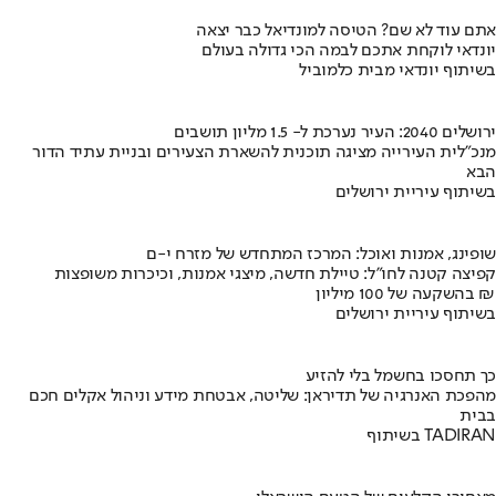
אתם עוד לא שם? הטיסה למונדיאל כבר יצאה
יונדאי לוקחת אתכם לבמה הכי גדולה בעולם
בשיתוף יונדאי מבית כלמוביל
ירושלים 2040: העיר נערכת ל- 1.5 מליון תושבים
מנכ"לית העירייה מציגה תוכנית להשארת הצעירים ובניית עתיד הדור
הבא
בשיתוף עיריית ירושלים
שופינג, אמנות ואוכל: המרכז המתחדש של מזרח י-ם
קפיצה קטנה לחו"ל: טיילת חדשה, מיצגי אמנות, וכיכרות משופצות
בהשקעה של 100 מיליון ₪
בשיתוף עיריית ירושלים
כך תחסכו בחשמל בלי להזיע
מהפכת האנרגיה של תדיראן: שליטה, אבטחת מידע וניהול אקלים חכם
בבית
בשיתוף TADIRAN