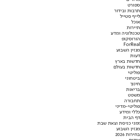
ספורט
תרבות ובידור
לייף סטייל
אוכל
תיירות
טכנולוגיה ומדע
הורוסקופ
ForReal
מגזין השבוע
דעות
חדשות בארץ
חדשות בעולם
פוליטי
ביטחוני
חינוך
בריאות
משפט
תחבורה
פוליטי-מדיני
כללי ומידע
דף הבית
זמני כניסת וצאת שבת
מגזין השבוע
בחירות 2026