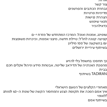
אודות
צור קשר
נבחרת הכתבים והפרשנים
מדיניות פרטיות
הצהרת נגישות
תנאי שימוש
כדאי
להכיר
שופינג, אמנות ואוכל: המרכז המתחדש של מזרח י-ם
קפיצה קטנה לחו"ל: טיילת חדשה, מיצגי אמנות, וכיכרות משופצות
בהשקעה של 100 מיליון ₪
בשיתוף עיריית ירושלים
כך תחסכו בחשמל בלי להזיע
מהפכת האנרגיה של תדיראן: שליטה, אבטחת מידע וניהול אקלים חכם
בבית
בשיתוף TADIRAN
מאחורי הקלעים של הטעם הישראלי
איך אסם הפכה את תקופת הצנע והמחסור הקשה של שנות ה-40 למותג
לאומי?
בשיתוף אסם