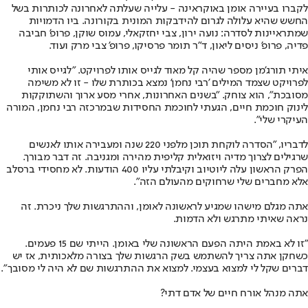
לקברו בעיירה אומן באוקראינה - עלייה שעלתה לאחרונה לכותרות בשל
החשש שהיא עלולה לגרום להידבקות המונית בקורונה. ביו הדמויות
שמתראיינות לסדרה: נועה ירון, צבי יחזקאלי, עמוס שוקן, פרופ' חביבה
פדיה, פרופ' ניסים ליאון, ד"ר תומר פרסיקו, פרופ' צבי מרק ועוד.
איתי תורג'מן מספר שהיה קל מאוד לגייס אותו לפרויקט. "לגייס אותי
לפרויקט שצמד המילים 'רבי נחמן' נמצא בכותרת שלו - זו לא משימה
מסובכת", הוא צוחק. "בשנים האחרונות, אחרי מסע ארוך והשתוקקות
לינוק חוכמת חיים, הגעתי לחוכמת החסידות שבמרכזה רבי נחמן, המורה
העיקרי שלי".
לדבריו, "הסדרה לוקחת תוכן מלפני 220 שנה ומעבירה אותו לאנשים
שרגילים לצרוך מדיה ויזואלית קליפית מהירה ומגניבה. זה דבר מבורך.
הפרק הראשון עלה ליוטיוב וקיבלתי עליו 400 הודעות. לא מחסידי ברסלב
אלא מחברים שלי שרחוקים מהעולם הזה".
אתה מגלם מישהו שמגיע לראשונה לאומן, וההתרגשות שלך ניכרת. זה
נראה שאיתי מתרגש ולא הדמות.
"זו לא באמת היתה הפעם הראשונה שלי באומן. הייתי שם 15 פעמים.
כשחקן אתה צריך להשתמש בשק הרגשות שלך בצורה מלאכותית, אז יש
דברים שקל לי למצוא בעצמי. למצוא את ההתרגשות שם לא היה לי מסובך".
אתה מנהל אורח חיים של אדם דתי?