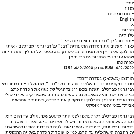
אוכל
מגזין
אנחנו מגייסים
English
X
תרבות
טלוויזיה
איתי תורג'מן: "רבי נחמן הוא המורה שלי"
כאן 11 מעלים את הסדרה התיעודית "רבנו" על רבי נחמן מברסלב • איתי
תורג'מן, שמקריין את הסדרה וגם משחק בה, מספר על תהליך ההתחזקות
שהוא עובר ועל החיבור עם רבי נחמן
מאיה כהן
6/9/2020, 13:58
,עודכן
6/9/2020, 13:58
0
תורג'מן (משמאל) בסדרה "רבנו"
סדרה דוקומנטרית בת שלושה פרקים בשם
"רבנו"
, שמגוללת את סיפורו של
רבי נחמן מברסלב, תעלה בכאן 11 (ובדיגיטל של כאן) את הסדרה כתב
וביים אור ישר, והיא משלבת גם קטעים מומחזים שמשוחקים על ידי שולי
רנד ואיתי תורג'מן. תורג'מן גם מקריין את הסדרה, ולמוזיקה אחראים
אביתר בנאי ותמיר מוסקט.
רבי נחמן מברסלב הלך לעולמו לפני יותר מ־200 שנה, אולם עד היום הוא
דמות משמעותית בעולם היהודי ויש לו חסידים רבים. הסדרה עוסקת
בדמותו ובמשנתו, בנסיבות שהפכו אותו לגיבור תרבות יהודי ובהשפעתו
על החברה הישראלית עד היום. כמו כן עוסקת הסדרה בעלייה ההמונית