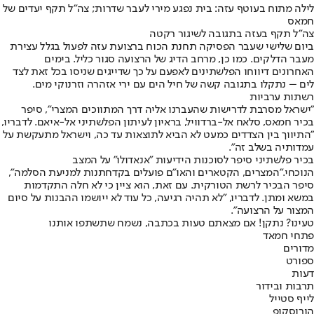
לילה מתוח בעוטף עזה: בית נפגע מירי לעבר שדרות; צה"ל תקף יעדים של
חמאס
צה"ל תקף בעזה בתגובה לשיגור רקטה
ביום שלישי שעבר הפסיקה תחנת הכוח ברצועת עזה לפעול בגלל עצירת
מעבר הדלקים. כמו כן, מרחב הדיג של הרצועה סגור כליל. בימים
האחרונים דיווחו הפלשתינים לא
פעם על כך שדייגים שניסו בכל זאת לצד
לים – נתקלו בתגובה קשה של חיל הים עם ירי אזהרה וזרנוקי מים.
רשתות ערביות
"ישראל מסרבת לדרישות שהעברנו אליה דרך המתווכים המצרי", סיפר
בכיר חמאס, סלאח אל-ברדוויל, בראיון לעיתון הפלשתיני אל-איאם. לדבריו,
"התיווך בין הצדדים כמעט לא הביא לתוצאות עד כה, וישראל מתעקשת על
עמדותיה בשלב זה".
בכיר פלשתיני סיפר לסוכנות הידיעות "אנאדולו" על המצב
הנוכחי.
"המצרים, הקטארים והאו"ם פועלים בקדחתנות למניעת הסלמה",
סיפר הבכיר לרשת הטורקית. עם זאת, הוא ציין כי לא חלה התקדמות
במשא ומתן. לדבריו, "לא תהיה רגיעה, כל עוד לא ייושמו ההבנות על סיום
המצור על הרצועה".
טעינו? נתקן! אם מצאתם טעות בכתבה, נשמח שתשתפו אותנו
פתחי חמאד
מדורים
ספורט
דעות
תרבות ובידור
לייף סטייל
הורוסקופ