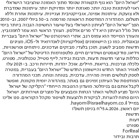
"ישראל היום" הוא גוף תקשורת שנוסד מתוך האמונה שהציבור הישראלי
ראוי לעיתונות טובה יותר, מאוזנת יותר ומדויקת יותר. עיתונות שמדברת
ולא צועקת. עיתונות אמינה, אובייקטיבית ועניינית. עיתונות אחרת וללא
תשלום. המהדורה המודפסת הראשונה פורסמה ב-30 ביולי 2007, וב-2010
הפך "ישראל היום" לעיתון הישראלי בעל שיעור החשיפה הגבוה ביותר בימי
חול. מו"ל העיתון היא ד"ר מרים אדלסון. העורך הראשי הוא עמר לחמנוביץ,
והעורך המייסד הוא עמוס רגב. אתרי האינטרנט של "ישראל היום" בעברית
ובאנגלית, כמו כן היישומונים (אפליקציות) לאנדרואיד ול-iOS, מציגים
חדשות מסביב לשעון, תוכן בלעדי, מבזקים ועדכונים, ניתוחים ופרשנויות,
וידיאו, פודקאסטים ושידורים חיים. פלטפורמות הדיגיטל של "ישראל היום"
כוללות ערוצי חדשות ודעות, תרבות ובידור, לייף סטייל, טכנולוגיה, ספורט,
כלכלה וצרכנות, בריאות, חיילים, אוכל, יהדות, תיירות ורכב. ב-2021 עלו
לאוויר האתר החדש והיישומון החדש של "ישראל היום" בעברית, במטרה
לספק לגולשים חוויה מהירה, עדכנית, בטוחה ונוחה. תכני המהדורה
המודפסת של העיתון זמינים גם באתר, במהדורה יומית מקוונת, ואפשר
לקבל אותם גם בניוזלטר. מועדון ההטבות הייחודי "הקליקה של ישראל
היום" מציע לגולשי האתר הנחות ומבצעים על מוצרים ושירותים. ישראל
היום פתוח להערות, לביקורת ולהצעות לשיפור מקהל הקוראים. פנו אלינו
במייל hayom@israelhayom.co.il.
יום ראשון, 5.4.2026
י"ח בניסן תשפ"ו
חדשות
דעות
ספורט
ForReal
תרבות ובידור