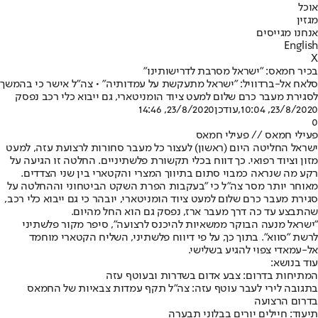
אוכל
מגזין
אנחנו מגייסים
English
X
בכיר חמאס: "ישראל מסרבת לדרישותינו"
סלאח אל-ברדוויל: "ישראל מתעקשת על עמדותיה" • צה"ל אישר כי בהמשך
לסגירת מעבר כרם שלום למעט ציוד הומניטארי, גם ייבוא כלי רכב נפסק
23/8/2020, 10:04
,עודכן
23/8/2020, 14:46
0
פעילי חמאס // פעילי חמאס
ישראל החליטה היום (ראשון) לעצור כל מעבר סחורות לרצועת עזה, למעט
מזון וציוד רפואי. כך דווח בכלי תקשורת פלשתיניים. החלטה זו הגיעה על
רקע מה שנראה כמבוי סתום בתיווך המצרי והקטארי בין שני הצדדים.
מאוחר יותר מסר צה"ל כי "בעקבות הפרת השקט הביטחוני וההחלטה על
סגירת מעבר כרם שלום למעט ציוד הומניטארי, יובהר כי גם ייבוא כלי רכב,
שהתבצע עד כה דרך מעבר ארז, נפסק גם הוא החל מהיום.
"ישראל מנעה הבוקר ממשאיות להיכנס לרצועה", סיפר מקור פלשתיני
לרשת "סווא". בתוך כך, על פי דיווח פלשתיני, השליח הקטארי מוחמד
אל-עמאדי צפוי להגיע בשלישי.
עוד בנושא:
המתיחות בדרום: צבע אדום בשדרות ובעוטף עזה
בתגובה לירי לעבר עוטף עזה: צה"ל תקף עמדות צבאיות של החמאס
בדרום הרצועה
תיעוד: חיילים יורים בבלוני תבערה