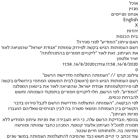
אוכל
מגזין
אנחנו מגייסים
English
X
יהדות
בית הכנסת
האם עיתון "המודיע" לפני סגירה?
רשם העמותות הגיש בקשה לפירוק עמותת "אגודת ישראל" שהוציאה לאור
את העיתון, זאת לאור "ליקויים חמורים בהתנהלותה"
יאיר אלטמן
16/8/2020, 11:58
,עודכן
16/8/2020, 11:58
0
צילום: קוקו // "העמותה התעלמה מדרישת הרשם"
רשם העמותות הגיש היום (ראשון) לבית המשפט המחוזי בירושלים בקשה
לצו פירוק
לעמותת אגודת ישראל
, שהוציאה לאור את ביטאון המפלגה
"המודיע". לפי הרשם, חלו ליקויים חמורים בתפקוד העמותה וחשש
להברחת נכסים.
לפי הבקשה, "העמותה התעלמה מדרישת הרשם לקבל פירוט בדבר
הקשרים בין העמותה ונושאי משרה בה לבין הגורמים שאליהם הועברו
מניות העיתון".
בנוסף, מבדיקת הרשם עלה, כי היא העבירה את מניות עיתון המודיע ללא
תמורה למנכ"ל העיתון אלעזר קנופף, המכהן כחבר עמותה ומורשה
חתימה בה, ולמחותנו חיים שכטר.
עוד נכתב כי קיים חשש כבד שהסיבה להתעלמות העמותה במשך שנים