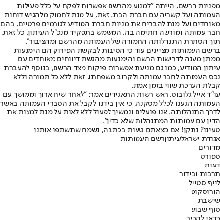
מפניות הרשם, הייתה "למנוע מהרשם אפשרות לפקח על כלל פעילות
העמותה ועל קשריה עם חברת הבת. זאת, על מנת לחמוק מלהגיש דוחות
מאוחדים ועל מנת להבריח את מניות חברת המודיע לגורמים פרטיים, בהם
חבר עמותה ומורשה חתימה בה, המשמש בתפקיד מנכ"ל העיתון. כל זאת,
תוך הסתרת התנהלותה החמורה של העמותה מהרשם ומהציבור".
ברשם העמותות מציינים עוד כי הסיבות לבקשת הפירוק הם הימנעות
ממתן מענה לדרישות הרשם והימנעות מהגשת דיווחים מאוחדים עם
עיתון המודיע, כמו גם מניעת אפשרות פיקוח מצד הרשם, בנוסף להעברת
נכס העמותה לחבר עמותה ולקרוב משפחתו, זאת ללא כל תמורה וללא
קבלת הערכת שווי בזמן אמת.
עו"ד אייל גלובוס, ראש רשות התאגידים אמר: "לאחר שיח ארוך וממושך עם
העמותה הגענו לכלל מסקנה, כי אין בידנו לקבל את הסברי העמותה באשר
לדרך התנהלותה. אנו פועלים ונמשיך לפעול ללא לאות על מנת למצות את
הדין עם עמותות המתנהלות שלא כדין".
טעינו? נתקן! אם מצאתם טעות בכתבה, נשמח שתשתפו אותנו
אגודת ישראל
עיתון
רשם העמותות
מדורים
ספורט
דעות
תרבות ובידור
לייף סטייל
הורוסקופ
שישבת
סוף שבוע
כדאי להכיר