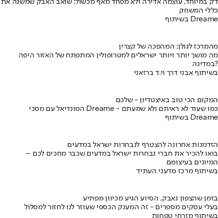
דק במיוחד, עוצמה אדירה ולא מפחד מאף מכשול: שואב האבק שמשנה את
כללי המשחק
בשיתוף Dreame
מהמרכז לגולן: המהפכה של קצרין
מה מושך יותר ויותר ישראלים למטרופולין המתפתח של האזור היפה
במדינה?
בשיתוף אבני דרך וי.ד ברזאני
המקום הכי טוב באיצטדיון - שלכם
המונדיאל עם מסכי Dreame - כמו שעוד לא ראיתם ולא שמעתם
בשיתוף Dreame
הזדמנות אחרונה להצטרף לנבחרות ישראל במדעים
בואו להכיר את חברי נבחרות ישראל במדעים שכבר מחכים לכם –
המיונים בעיצומם
בשיתוף מרכז מדעני העתיד
בזמן שהצפון נאבק, הסיוע הגיע מכיוון מפתיע
בעלי עסקים מספרים - זה המענק הכספי שעוזר לנו לחזור למסלול
בשיתוף מזרחי טפחות