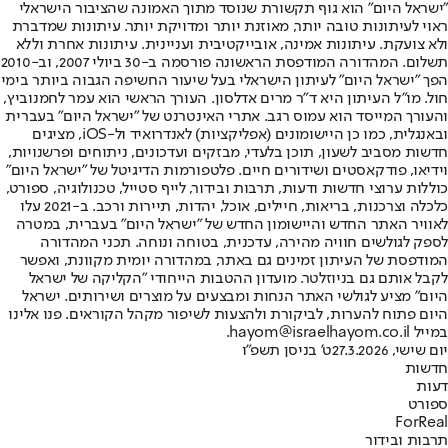
"ישראל היום" הוא גוף תקשורת שנוסד מתוך האמונה שהציבור הישראלי
ראוי לעיתונות טובה יותר, מאוזנת יותר ומדויקת יותר. עיתונות שמדברת
ולא צועקת. עיתונות אמינה, אובייקטיבית ועניינית. עיתונות אחרת וללא
תשלום. המהדורה המודפסת הראשונה פורסמה ב-30 ביולי 2007, וב-2010
הפך "ישראל היום" לעיתון הישראלי בעל שיעור החשיפה הגבוה ביותר בימי
חול. מו"ל העיתון היא ד"ר מרים אדלסון. העורך הראשי הוא עמר לחמנוביץ,
והעורך המייסד הוא עמוס רגב. אתרי האינטרנט של "ישראל היום" בעברית
ובאנגלית, כמו כן היישומונים (אפליקציות) לאנדרואיד ול-iOS, מציגים
חדשות מסביב לשעון, תוכן בלעדי, מבזקים ועדכונים, ניתוחים ופרשנויות,
וידיאו, פודקאסטים ושידורים חיים. פלטפורמות הדיגיטל של "ישראל היום"
כוללות ערוצי חדשות ודעות, תרבות ובידור, לייף סטייל, טכנולוגיה, ספורט,
כלכלה וצרכנות, בריאות, חיילים, אוכל, יהדות, תיירות ורכב. ב-2021 עלו
לאוויר האתר החדש והיישומון החדש של "ישראל היום" בעברית, במטרה
לספק לגולשים חוויה מהירה, עדכנית, בטוחה ונוחה. תכני המהדורה
המודפסת של העיתון זמינים גם באתר, במהדורה יומית מקוונת, ואפשר
לקבל אותם גם בניוזלטר. מועדון ההטבות הייחודי "הקליקה של ישראל
היום" מציע לגולשי האתר הנחות ומבצעים על מוצרים ושירותים. ישראל
היום פתוח להערות, לביקורת ולהצעות לשיפור מקהל הקוראים. פנו אלינו
במייל hayom@israelhayom.co.il.
יום שישי, 27.3.2026
ט' בניסן תשפ"ו
חדשות
דעות
ספורט
ForReal
תרבות ובידור