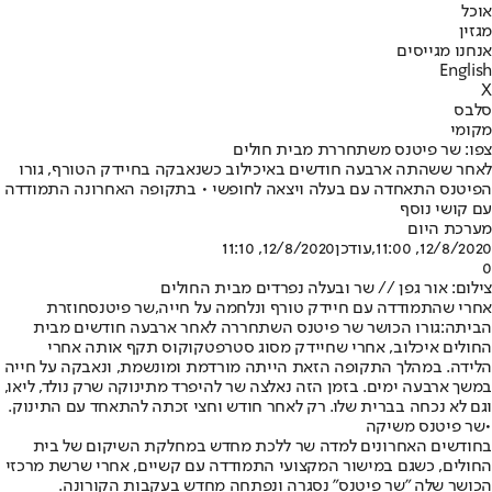
אוכל
מגזין
אנחנו מגייסים
English
X
סלבס
מקומי
צפו: שר פיטנס משתחררת מבית חולים
לאחר ששהתה ארבעה חודשים באיכילוב כשנאבקה בחיידק הטורף, גורו
הפיטנס התאחדה עם בעלה ויצאה לחופשי • בתקופה האחרונה התמודדה
עם קושי נוסף
מערכת היום
12/8/2020, 11:00
,עודכן
12/8/2020, 11:10
0
צילום: אור גפן // שר ובעלה נפרדים מבית החולים
אחרי שהתמודדה עם חיידק טורף ונלחמה על חייה,
שר פיטנס
חוזרת
הביתה:
גורו הכושר שר פיטנס השתחררה לאחר ארבעה חודשים מבית
החולים איכלוב, אחרי שחיידק מסוג סטרפטקוקוס תקף אותה אחרי
הלידה. במהלך התקופה הזאת הייתה מורדמת ומונשמת, ונאבקה על חייה
במשך ארבעה ימים. בזמן הזה נאלצה שר להיפרד מתינוקה שרק נולד, ליאו,
וגם לא נכחה בברית שלו. רק לאחר חודש וחצי זכתה להתאחד עם התינוק.
•
שר פיטנס משיקה
בחודשים האחרונים למדה שר ללכת מחדש במחלקת השיקום של בית
החולים, כשגם במישור המקצועי התמודדה עם קשיים, אחרי שרשת מרכזי
הכושר שלה "שר פיטנס" נסגרה ונפתחה מחדש בעקבות הקורונה.