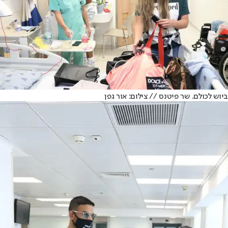
ביוש לכולם. שר פיטנס // צילום: אור גפן