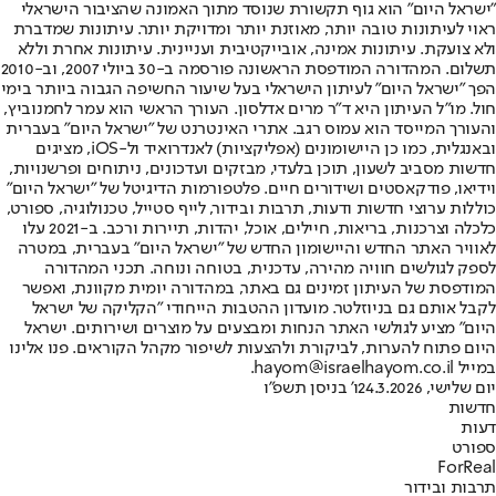
"ישראל היום" הוא גוף תקשורת שנוסד מתוך האמונה שהציבור הישראלי
ראוי לעיתונות טובה יותר, מאוזנת יותר ומדויקת יותר. עיתונות שמדברת
ולא צועקת. עיתונות אמינה, אובייקטיבית ועניינית. עיתונות אחרת וללא
תשלום. המהדורה המודפסת הראשונה פורסמה ב-30 ביולי 2007, וב-2010
הפך "ישראל היום" לעיתון הישראלי בעל שיעור החשיפה הגבוה ביותר בימי
חול. מו"ל העיתון היא ד"ר מרים אדלסון. העורך הראשי הוא עמר לחמנוביץ,
והעורך המייסד הוא עמוס רגב. אתרי האינטרנט של "ישראל היום" בעברית
ובאנגלית, כמו כן היישומונים (אפליקציות) לאנדרואיד ול-iOS, מציגים
חדשות מסביב לשעון, תוכן בלעדי, מבזקים ועדכונים, ניתוחים ופרשנויות,
וידיאו, פודקאסטים ושידורים חיים. פלטפורמות הדיגיטל של "ישראל היום"
כוללות ערוצי חדשות ודעות, תרבות ובידור, לייף סטייל, טכנולוגיה, ספורט,
כלכלה וצרכנות, בריאות, חיילים, אוכל, יהדות, תיירות ורכב. ב-2021 עלו
לאוויר האתר החדש והיישומון החדש של "ישראל היום" בעברית, במטרה
לספק לגולשים חוויה מהירה, עדכנית, בטוחה ונוחה. תכני המהדורה
המודפסת של העיתון זמינים גם באתר, במהדורה יומית מקוונת, ואפשר
לקבל אותם גם בניוזלטר. מועדון ההטבות הייחודי "הקליקה של ישראל
היום" מציע לגולשי האתר הנחות ומבצעים על מוצרים ושירותים. ישראל
היום פתוח להערות, לביקורת ולהצעות לשיפור מקהל הקוראים. פנו אלינו
במייל hayom@israelhayom.co.il.
יום שלישי, 24.3.2026
ו' בניסן תשפ"ו
חדשות
דעות
ספורט
ForReal
תרבות ובידור