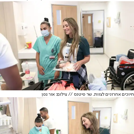
חיוכים אחרונים לצוות. שר פיטנס // צילום: אור גפן