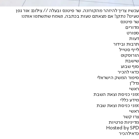
עכשיו צריך להיזהר מהקורונה. שר פיטנס ובעלה // צילום: אור גפן
טעינו? נתקן! אם מצאתם טעות בכתבה, נשמח שתשתפו אותנו
שר פיטנס
מדורים
ספורט
דעות
תרבות ובידור
לייף סטייל
הורוסקופ
שישבת
סוף שבוע
כדאי להכיר
סיפור המשק הישראלי
נדל"ן
ראשי
זמני כניסת וצאת השבת
מידע כללי
זמני כניסת וצאת שבת
ראשי
צרו קשר
מדיניות פרטיות
Hosted by SPD
כדאי
להכיר