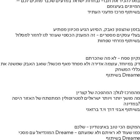
בואו להכיר את חברי נבחרות ישראל במדעים שכבר מחכים לכם –
המיונים בעיצומם
בשיתוף מרכז מדעני העתיד
בזמן שהצפון נאבק, הסיוע הגיע מכיוון מפתיע
בעלי עסקים מספרים - זה המענק הכספי שעוזר לנו לחזור למסלול
בשיתוף מזרחי טפחות
נקיון פסח - לא מה שהכרתם
דק במיוחד, עוצמה אדירה ולא מפחד מאף מכשול: שואב האבק שמשנה את
כללי המשחק
בשיתוף Dreame
מהמרכז לגולן: המהפכה של קצרין
מה מושך יותר ויותר ישראלים למטרופולין המתפתח של האזור היפה
במדינה?
בשיתוף אבני דרך וי.ד ברזאני
המקום הכי טוב באיצטדיון - שלכם
המונדיאל עם מסכי Dreame - כמו שעוד לא ראיתם ולא שמעתם
בשיתוף Dreame