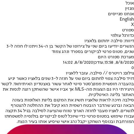
אוכל
מגזין
אנחנו מגייסים
English
X
ספורט
כדורגל עולמי
דיווח: סילבה יחתום בלאציו
הנשרים יודיעו ביום שני על צירופו של הקשר בן ה-34 ויתנו לו חוזה ל-3
שנים, מטוס פרטי לביקורים בספרד ונהג צמוד
מערכת ספורט היום
8/8/2020, 13:58
,עודכן
8/8/2020, 14:02
0
צילום: רויטרס // סילבה. עובר ללאציו
דויד סילבה צפוי לחתום ביום שני על חוזה ל-3 שנים בלאציו כאשר יגיע
בהעברה חופשית ממנצ'סטר סיטי לאחר עשור באצטדיון האיתיחאד. לקשר
היצירתי היו גם הצעות מה-MLS אך אביו אישר שהשחקן רוצה לנסות את
האתגר בליגה האיטלקית.
סילבה חיכה לראות שלאציו תשיג את המקום בליגת האלופות בעונה
הבאה וברגע שהדבר הובטח רשמית הוא קיבל את ההחלטה להצטרף
לנשרים. לאציו מעבר לחוזה הארוך טווח שהציעה לסילבה בגיל 34 תקצה
עבורו שימוש במטוס פרטי כדי שיוכל לטוס לביקורים בולנסיה למשפחתו
המורחבת ובנוסף השחקן יקבל נהג אישי שיסיע אותו בעיר הנצח.