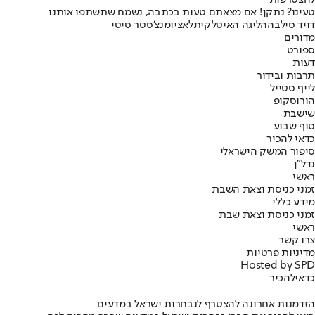
להצטרפות
טעינו? נתקן! אם מצאתם טעות בכתבה, נשמח שתשתפו אותנו
דויד סילבה
הליגה האיטלקית
לאציו
מנצ'סטר סיטי
מדורים
ספורט
דעות
תרבות ובידור
לייף סטייל
הורוסקופ
שישבת
סוף שבוע
כדאי להכיר
סיפור המשק הישראלי
נדל"ן
ראשי
זמני כניסת וצאת השבת
מידע כללי
זמני כניסת וצאת שבת
ראשי
צרו קשר
מדיניות פרטיות
Hosted by SPD
כדאי
להכיר
הזדמנות אחרונה להצטרף לנבחרות ישראל במדעים