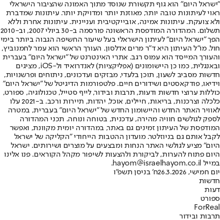
"ישראל היום" הוא גוף תקשורת שנוסד מתוך האמונה שהציבור הישראלי
ראוי לעיתונות טובה יותר, מאוזנת יותר ומדויקת יותר. עיתונות שמדברת
ולא צועקת. עיתונות אמינה, אובייקטיבית ועניינית. עיתונות אחרת וללא
תשלום. המהדורה המודפסת הראשונה פורסמה ב-30 ביולי 2007, וב-2010
הפך "ישראל היום" לעיתון הישראלי בעל שיעור החשיפה הגבוה ביותר בימי
חול. מו"ל העיתון היא ד"ר מרים אדלסון. העורך הראשי הוא עמר לחמנוביץ,
והעורך המייסד הוא עמוס רגב. אתרי האינטרנט של "ישראל היום" בעברית
ובאנגלית, כמו כן היישומונים (אפליקציות) לאנדרואיד ול-iOS, מציגים
חדשות מסביב לשעון, תוכן בלעדי, מבזקים ועדכונים, ניתוחים ופרשנויות,
וידיאו, פודקאסטים ושידורים חיים. פלטפורמות הדיגיטל של "ישראל היום"
כוללות ערוצי חדשות ודעות, תרבות ובידור, לייף סטייל, טכנולוגיה, ספורט,
כלכלה וצרכנות, בריאות, חיילים, אוכל, יהדות, תיירות ורכב. ב-2021 עלו
לאוויר האתר החדש והיישומון החדש של "ישראל היום" בעברית, במטרה
לספק לגולשים חוויה מהירה, עדכנית, בטוחה ונוחה. תכני המהדורה
המודפסת של העיתון זמינים גם באתר, במהדורה יומית מקוונת, ואפשר
לקבל אותם גם בניוזלטר. מועדון ההטבות הייחודי "הקליקה של ישראל
היום" מציע לגולשי האתר הנחות ומבצעים על מוצרים ושירותים. ישראל
היום פתוח להערות, לביקורת ולהצעות לשיפור מקהל הקוראים. פנו אלינו
במייל hayom@israelhayom.co.il.
יום חמישי, 26.3.2026
ח' בניסן תשפ"ו
חדשות
דעות
ספורט
ForReal
תרבות ובידור