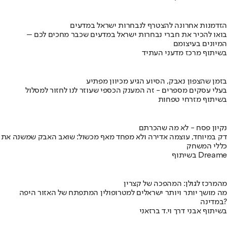
הזדמנות אחרונה להצטרף לנבחרות ישראל במדעים
בואו להכיר את חברי נבחרות ישראל במדעים שכבר מחכים לכם –
המיונים בעיצומם
בשיתוף מרכז מדעני העתיד
בזמן שהצפון נאבק, הסיוע הגיע מכיוון מפתיע
בעלי עסקים מספרים - זה המענק הכספי שעוזר לנו לחזור למסלול
בשיתוף מזרחי טפחות
נקיון פסח - לא מה שהכרתם
דק במיוחד, עוצמה אדירה ולא מפחד מאף מכשול: שואב האבק שמשנה את
כללי המשחק
בשיתוף Dreame
מהמרכז לגולן: המהפכה של קצרין
מה מושך יותר ויותר ישראלים למטרופולין המתפתח של האזור היפה
במדינה?
בשיתוף אבני דרך וי.ד ברזאני