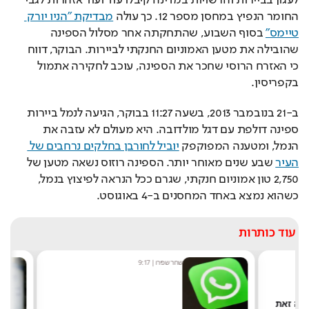
החומר הנפיץ במחסן מספר 12. כך עולה 
מבדיקת "הניו יורק 
טיימס"
 בסוף השבוע, שהתחקתה אחר מסלול הספינה 
שהובילה את מטען האמוניום החנקתי לביירות. הבוקר, דווח 
כי האזרח הרוסי שחכר את הספינה, עוכב לחקירה אתמול 
בקפריסין.
ב-21 בנובמבר 2013, בשעה 11:27 בבוקר, הגיעה לנמל ביירות 
ספינה דולפת עם דגל מולדובה. היא מעולם לא עזבה את 
הנמל, ומטענה המפוקפק 
יוביל לחורבן בחלקים נרחבים של 
העיר
 שבע שנים מאוחר יותר. הספינה רוזוס נשאה מטען של 
2,750 טון אמוניום חנקתי, שגרם ככל הנראה לפיצוץ בנמל, 
כשהוא נמצא באחד המחסנים ב-4 באוגוסט. 
עוד כותרות
שחר שפירו
|
9:17
מערכ