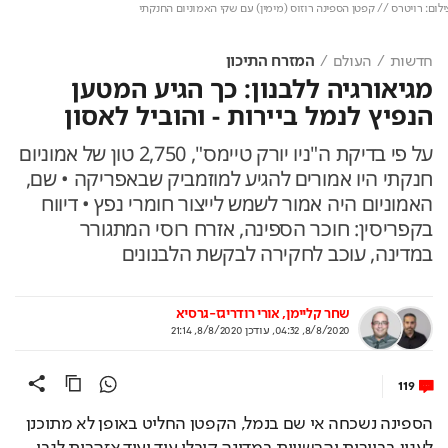
ם: רויטרס // קפטן הספינה רוזוס (מימין) עם שקי האמוניום החנקתי
חדשות
העולם
המזרח התיכון
מגיאורגיה ללבנון: כך הגיע המטען
הנפיץ לנמל ביירות - והוביל לאסון
על פי בדיקת ה"ניו יורק טיימס", 2,750 טון של אמוניום
חנקתי היו אמורים להגיע למוזמביק שבאפריקה • שם,
האמוניום היה אמור לשמש לייצור חומרי נפץ • דיווח
בקפריסין: חוכר הספינה, אזרח רוסי המתגורר
במדינה, עוכב לחקירה לבקשת הלבנונים
שחר קליימן
אורי רודריגז-גרסיא
8/8/2020, 04:32
,
עודכן
8/8/2020, 21:14
119
הספינה נשכחה אי שם בנמל, הקפטן החליט באופן לא מתוכנן 
לעגון בביירות והרשויות במדינה קיבלו עוד ועוד אזהרות לגבי 