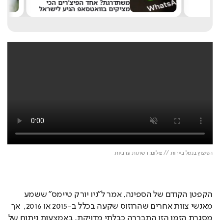
משתדרגת? אחד הפיצ'רים הכי
מציקים בוואטסאפ הגיע לישראל
את 
הפיצוץ בנמל ביירות // צילום: רשתות ערביות
הקפטן הקודם של הספינה, אמר ל"ניו יורק טיימס" ששמע 
מאנשי צוות אחרים שהרוזוס שקעה בכלל ב-2015 או 2016,  אך 
מסגרת הזמן הזו התבררה כבלתי מדויקת. באמצעות ניתוח של 