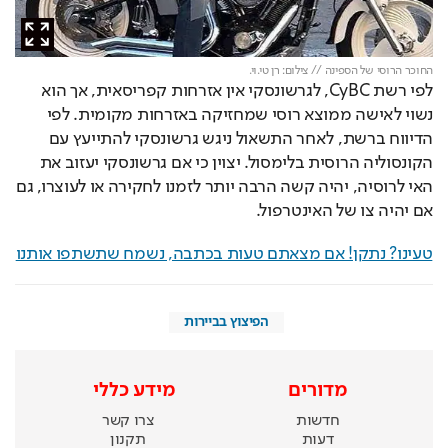
החוכר הרוסי של הספינה // צילום: רן טי.וי.
לפי רשת CyBC, לגרשונסקי אין אזרחות קפריסאית, אך הוא 
נשוי לאישה ממוצא רוסי שמחזיקה באזרחות מקומית. לפי 
הדיווח ברשת, לאחר התשאול ניגש גרשונסקי להתייעץ עם 
הקונסוליה הרוסית בלימסול. יצוין כי אם גרשונסקי יעזוב את 
האי לרוסיה, יהיה קשה הרבה יותר לזמנו לחקירה או לעוצרו, גם 
אם יהיה צו של האינטרפול.
טעינו? נתקן! אם מצאתם טעות בכתבה, נשמח שתשתפו אותנו
הפיצוץ בביירות
מדורים
מידע כללי
חדשות
צרו קשר
דעות
תקנון