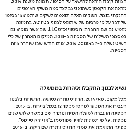
הצוות קיבלו הוראה להישאר על הסיפון. תמונה משנת 2014, 
מראה את הקפטן כשהוא ניצב לצד כמה משקי האומניום 
החנקתי בנמל. השקים האלה תואמים לשקים שיתפוצצו בסופו 
של דבר על פי פרסום של עיתונאי לבנוני בטוויטר. בתמונה 
מופיע גם שם החברה: רוסטווי אזוט LLC. שם אשר מופיע גם 
במסמכי השילוח של הספינה ב-2013. המיקום האחרון של כלי 
השיט נשלח ב-7 באוגוסט 2014, אותו חודש שבו שוחרר צוות 
הספינה. 
נשיא לבנון: התקבלו אזהרות בממשלה
מכל מקום, מאז 2014, הרוזוס נותרה נטושה. הרשויות בלבנון 
העבירו את המטען למחסן מספר 12 בנמל ביירות. ב-2015, 
הספינה הועברה למעלה המזח ונותרה שם במשך שלוש שנים 
נוספות. על פי תמונות לוויין שפורסמו ב"ניו יורק טיימס", 
ספינה התואמת את ממדי הרוזוס נותרה שם ריקה. ב-2016 