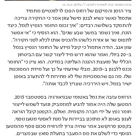
צוות הספינה קרא לשחרורו לארצו // צילום: א.פי. אי.
ציר הזמן והמיקום של רוזוס הפכו לרלוונטיים מתמיד 
אתמול כאשר נשיא לבנון מישל עוון אמר כי החקירה צריכה 
להתמקד בשלושה רבדים: "איך נכנס החומר הנפיץ לנמל, כיצד 
הונח, ואיך נשמר במשך שבע שנים". הוא הוסיף כי "אי אפשר 
לתפוס שר או אזרח כלשהו ולהכניס אותו לכלא לפני חקירה". 
עוון אגב, הודה אתמול כי קיבל מידע על החומר הנפיץ בנמל 
ב-20 ביולי, ואמר שהוא דרש מיד ליצור קשר עם הביטחון 
הכללי של מועצת ההגנה העליונה במדינה. הוא ציין כי "החומר 
נכנס ללבנון ב-2013, מבלי שידעתי על כך ועל מידת המסוכנות 
שלו. מה גם שהסמכויות שלי לא מתירות לי להתערב באופן 
ישיר בנמל, ויש היררכיה שצריך לכבד אותה".
הרוזוס עזבה את נמל באטומי שבגיאורגיה בספטמבר 2013. 
המטען שלה היה אמור להגיע למוזמביק ונועד לשמש לייצור 
חומר נפץ על ידי חברה מקומית. ואולם, הקפטן קיבל הוראה 
לעגון באופן לא מתוכנן בביירות על מנת לאסוף מטען נוסף. 
בקפטן פרוקושב אמר שהיה צריך להרוויח סכום נוסף מהמטען 
הנוסף כדי לשלם את מס המעבר בתעלת סואץ שבמצרים.