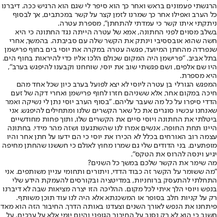
הרגשתי פעמונים בראש ואחר כך הוא סיפר לי שגם הוא הרגיש ככה. דיברנו
כל הערב ואפילו אחר כך שמרנו לזמן קצר על קשר במכתבים, אך לבסוף
ניתקתי איתו קשר כי עמדתי להתחתן", מספרת עטרה.
בשלב מסוים לפני החתונה, אמא של עטרה הייתה נגד החתונה כי היא
חשה שהוא אובססיבי וינתק את הקשר שלה עם סביבתה. בהמשך, אחרי
שנפרדה מהחתן המיועד, פגשה עטרה במקרה את יוסי בים בחוף פרישמן
בתל אביב. "פרישמן היה המקום שכולם הלכו אליו כדי להיראות בחוף הים.
היו שם אלפים, ושם פגשתי שוב את יוסי, שוחחנו וקבענו להיפגש בערב",
היא מספרת.
המפגש הגורלי בן עטרה ליוסי לא יצא לפועל בערב כיון שכל אחד מהם
חיכה במקום אחר, אלא ששניהם חזרו לחוף פרישמן ואחרי דקה של זעם
הדדי סיפרו על כל מה שעבר עליהם. "בסוף הערב יוסי נתן לי נשיקה ואמר
שאנחנו עכשיו סוגרים את כל שאר הקשרים שלנו ומתחילים להיפגש. אני
ביטלתי את החתונה ויוסי סיים את הקשרים שלו, ותוך פחות מחודשיים
היינו תחת החופה. אנשים אמרו לנו שהשתגענו ושזה מהר מידי. בחתונה
עצמה רוב האורחים בכלל לא הכירו את יוסי כי הם ידעו על חתן אחר והיו
מופתעים. בני הדודים שלי גם שמרו מחוץ לאולם כי חששנו שהחתן מחיפה
יגיע וינסה להרוס את הטקס".
מה שימר את הקשר שלכם במשך כל השנים?
"מה ששומר על הקשר זה כבוד הדדי, ויתורים ותחומי עניין משותפים. אני
התחלתי להתעסק ברוחניות, במדיטציה ובקורסים להעמקת הידע שלי
בנפש ויוסי הלך איתי לכל מקום. ההליכה הזו יצרה מציאות שבה לא דיברנו
רק על קניות חלב בסופר או המשכנתא אלא היה לנו עוד תוכן משותף.
פיתחנו את הנפש לאורך השנים וצעדנו באותה הדרך. החיבור הזה הוא מאד
חשוב כי הוא לא רק נסוב על החיבור הגופני והיום יומי אלא על ערכים, על