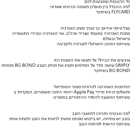
כל ההטבות שמגיעות לכם
מה ההבדל בין מועדון תעופה וכרטיס אשראי?
בשיתוף FLYCARD
בצל איומי איראן: כך נערך משק האנרגיה
פסגת האנרגיה במעמד שגריר ארה"ב, שר האנרגיה ובכירי התעשייה
בישראל ובעולם
בשיתוף המכון הישראלי לאנרגיה ולסביבה
צובעים את הבית? אל תעשו את הטעות הזו
מומחה BG BOND עושה סדר על המדפים ומציג את מותג הצבע SIMPLY
בשיתוף BG BOND
הזדמנות האחרונה להרוויח מגמר המונדיאל
יחסי הימור משופרים, הפקדות ב-Apple Pay ותשלום זכיות מיידי
בשיתוף המועצה להסדר ההימורים בספורט
מה מבטיח נתניהו לתושבי הנגב?
בנגב יש צמיחה, יש ביקוש ואנחנו נמשיך לראות את הנגב ולפתח אותו
בשיתוף הרשות לפיתוח הנגב