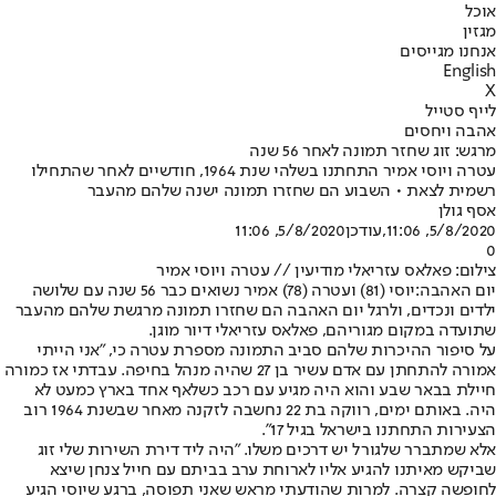
אוכל
מגזין
אנחנו מגייסים
English
X
לייף סטייל
אהבה ויחסים
מרגש: זוג שחזר תמונה לאחר 56 שנה
עטרה ויוסי אמיר התחתנו בשלהי שנת 1964, חודשיים לאחר שהתחילו
רשמית לצאת • השבוע הם שחזרו תמונה ישנה שלהם מהעבר
אסף גולן
5/8/2020, 11:06
,עודכן
5/8/2020, 11:06
0
צילום: פאלאס עזריאלי מודיעין // עטרה ויוסי אמיר
יום האהבה:
יוסי (81) ועטרה (78) אמיר נשואים כבר 56 שנה עם שלושה
ילדים ונכדים, ולרגל יום האהבה הם שחזרו תמונה מרגשת שלהם מהעבר
שתועדה במקום מגוריהם, פאלאס עזריאלי דיור מוגן.
על סיפור ההיכרות שלהם סביב התמונה מספרת עטרה כי, "אני הייתי
אמורה להתחתן עם אדם עשיר בן 27 שהיה מנהל בחיפה. עבדתי אז כמורה
חיילת בבאר שבע והוא היה מגיע עם רכב כשלאף אחד בארץ כמעט לא
היה. באותם ימים, רווקה בת 22 נחשבה לזקנה מאחר שבשנת 1964 רוב
הצעירות התחתנו בישראל בגיל 17".
אלא שמתברר שלגורל יש דרכים משלו. "היה ליד דירת השירות שלי זוג
שביקש מאיתנו להגיע אליו לארוחת ערב בביתם עם חייל צנחן שיצא
לחופשה קצרה. למרות שהודעתי מראש שאני תפוסה, ברגע שיוסי הגיע