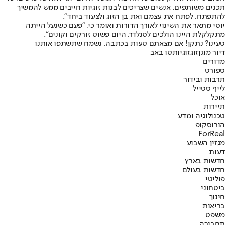
תכנים משותפים. אנשים שצריכים לבנות זוגיות חייבים ממש להמשיך
להתפתח, לפתח את עצמם ואת בן הזוג ולצעוד ביחד".
יוסי מתאר את השינוי לאורך הדורות ואומר כי, "פעם כשנעל הייתה
מתקלקלת היינו הולכים לסנלדר, היום פשוט זורקים וקונים".
טעינו? נתקן! אם מצאתם טעות בכתבה, נשמח שתשתפו אותנו
דיור מוגן
זוג
זוגיות
טו באב
מדורים
ספורט
תרבות ובידור
לייף סטייל
אוכל
תיירות
טכנולוגיה ומדע
הורוסקופ
ForReal
מגזין השבוע
דעות
חדשות בארץ
חדשות בעולם
פוליטי
ביטחוני
חינוך
בריאות
משפט
תחבורה