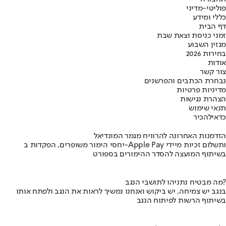
פוליטי-מדיני
כללי ומידע
דף הבית
זמני כניסת וצאת שבת
מגזין השבוע
בחירות 2026
אודות
צור קשר
נבחרת הכתבים והפרשנים
מדיניות פרטיות
הצהרת נגישות
תנאי שימוש
כדאי
להכיר
הזדמנות האחרונה להרוויח מגמר המונדיאל
יחסי הימור משופרים, הפקדות ב-Apple Pay ותשלום זכיות מיידי
בשיתוף המועצה להסדר ההימורים בספורט
מה מבטיח נתניהו לתושבי הנגב?
בנגב יש צמיחה, יש ביקוש ואנחנו נמשיך לראות את הנגב ולפתח אותו
בשיתוף הרשות לפיתוח הנגב