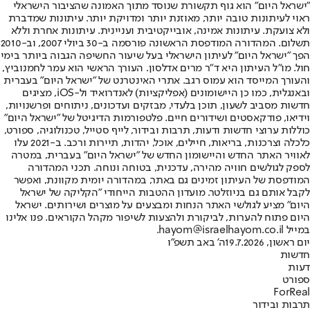
"ישראל היום" הוא גוף תקשורת שנוסד מתוך האמונה שהציבור הישראלי
ראוי לעיתונות טובה יותר, מאוזנת יותר ומדויקת יותר. עיתונות שמדברת
ולא צועקת. עיתונות אמינה, אובייקטיבית ועניינית. עיתונות אחרת וללא
תשלום. המהדורה המודפסת הראשונה פורסמה ב-30 ביולי 2007, וב-2010
הפך "ישראל היום" לעיתון הישראלי בעל שיעור החשיפה הגבוה ביותר בימי
חול. מו"ל העיתון היא ד"ר מרים אדלסון. העורך הראשי הוא עמר לחמנוביץ,
והעורך המייסד הוא עמוס רגב. אתרי האינטרנט של "ישראל היום" בעברית
ובאנגלית, כמו כן היישומונים (אפליקציות) לאנדרואיד ול-iOS, מציגים
חדשות מסביב לשעון, תוכן בלעדי, מבזקים ועדכונים, ניתוחים ופרשנויות,
וידיאו, פודקאסטים ושידורים חיים. פלטפורמות הדיגיטל של "ישראל היום"
כוללות ערוצי חדשות ודעות, תרבות ובידור, לייף סטייל, טכנולוגיה, ספורט,
כלכלה וצרכנות, בריאות, חיילים, אוכל, יהדות, תיירות ורכב. ב-2021 עלו
לאוויר האתר החדש והיישומון החדש של "ישראל היום" בעברית, במטרה
לספק לגולשים חוויה מהירה, עדכנית, בטוחה ונוחה. תכני המהדורה
המודפסת של העיתון זמינים גם באתר, במהדורה יומית מקוונת, ואפשר
לקבל אותם גם בניוזלטר. מועדון ההטבות הייחודי "הקליקה של ישראל
היום" מציע לגולשי האתר הנחות ומבצעים על מוצרים ושירותים. ישראל
היום פתוח להערות, לביקורת ולהצעות לשיפור מקהל הקוראים. פנו אלינו
במייל hayom@israelhayom.co.il.
יום ראשון, 19.7.2026
ה' באב תשפ"ו
חדשות
דעות
ספורט
ForReal
תרבות ובידור