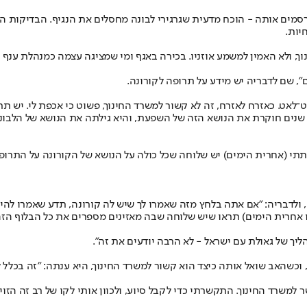
סמים אותה - הוכח מדעית שגרגירי לבונה מחסלים את הנגיף. הבדיקות הן
יות.
, ולא האמין למשמע אוזניו. בכירה באגף ומי שמציגה עצמה כמנהלת ענף חי
", שם לדבריה יש מידע על תרופה לקורונה.
־לאט. כאזרח לאזרח, זה לא קשור למשרד החינוך, פשוט כי אכפת לי. יש ת
בי שנים חוקרת את הנושא הזה של השפעת, והיא גילתה את הנושא של הלבו
ית הימים) יש שלוחה שכל כולה על הנושא של הקורונה על התרופות, יש תרופות 
 ולדבריה: "אם אתה בלחץ מזה שאמרו לך שיש לה קורונה, תדע שאמרו להי
ו אחרית הימים) תראו שיש שלוחה שבה מאזינים מספרים את כל הבלוף הזה.
ליך של גאולת עם ישראל - לא הרבה יודעים את זה".
אב שואל אותה כיצד הוא קשור למשרד החינוך, היא ענתה: "זה בכלל לא קשו
שרד החינוך. התקשרתי כדי לקבל סיוע, ולכוון אותי לקו של רב זה הזוי 