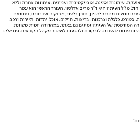
ועקת. עיתונות אמינה, אובייקטיבית ועניינית. עיתונות אחרת וללא
עור החשיפה הגבוה ביותר בימי חול. מו"ל העיתון היא ד"ר מרים אדלסון. העורך הראשי הוא עמר
 והעורך המייסד הוא עמוס רגב. אתרי האינטרנט של "ישראל היום" בעברית ובאנגלית, כמו כן היישומונים (אפליקציות) לאנדרואיד ול-iOS, מציגים חדשות מסביב לשעון, תוכן בלעדי, מבזקים ועדכונים, ניתוחים
, ספורט, כלכלה וצרכנות, בריאות, חיילים, אוכל, יהדות, תיירות ורכב.
דורה המודפסת של העיתון זמינים גם באתר, במהדורה יומית מקוונת,
היום פתוח להערות, לביקורת ולהצעות לשיפור מקהל הקוראים. פנו אלינו
ות"