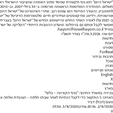
"ישראל היום" הוא גוף תקשורת שנוסד מתוך האמונה שהציבור הישראלי ראוי 
ת
ופרשנויות, וידיאו, פודקאסטים ושידורים חיים. פלטפורמות הדיגיטל של "ישרא
ב-2021 עלו לאוויר האתר החדש והיישומון החדש של "ישראל היום" בע
ואפשר לקבל אותם גם בניוזלטר. מועדון ההטבות הייחודי "הקליקה של ישרא
במייל hayom@israelhayom.co.il.
יום שני, 16.3.2026
כ"ז באדר תשפ"ו
חדשות
דעות
ספורט
ForReal
תרבות ובידור
אוכל
מגזין
אנחנו מגייסים
English
X
חדשות
בארץ
בכירה במשרד החינוך: "נגיף הקורונה - בלוף"
האזינו: נ' התקשר כדי לקבל הנחיות לאחר שבתו חלתה • העובדת שלחה אות
נועם (דבול) דביר
2/8/2020, 20:54
,עודכן
3/8/2020, 05:56
0