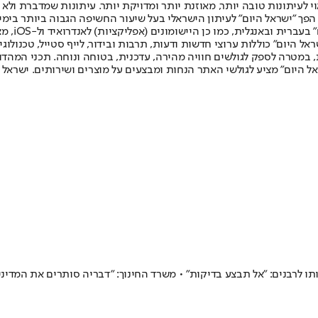
לעיתונות טובה יותר, מאוזנת יותר ומדויקת יותר. עיתונות שמדברת ולא צ
שלום. המהדורה המודפסת הראשונה פורסמה ב-30 ביולי 2007, וב-2010 הפך "ישראל היום" לעיתון הישראלי בעל שי
לחמנוביץ,
ל היום" כוללות ערוצי חדשות ודעות, תרבות ובידור, לייף סטייל, טכנולוגיה
ברית, במטרה לספק לגולשים חוויה מהירה, עדכנית, בטוחה ונוחה. תכני המה
ל היום" מציע לגולשי האתר הנחות ומבצעים על מוצרים ושירותים. ישראל 
ו לרבנים: "אל תבצע בדיקות" • משרד החינוך: "דבריה סותרים את המדיני