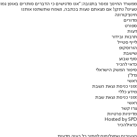
ממשרד החינוך נמסר בתגובה: "אנו מדגישים כי הדברים סותרים באופן גמור 
טעינו? נתקן! אם מצאתם טעות בכתבה, נשמח שתשתפו אותנו
חינוך
קורונה
מדורים
ספורט
דעות
תרבות ובידור
לייף סטייל
הורוסקופ
שישבת
סוף שבוע
כדאי להכיר
סיפור המשק הישראלי
נדל"ן
ראשי
זמני כניסת וצאת השבת
מידע כללי
זמני כניסת וצאת שבת
ראשי
צרו קשר
מדיניות פרטיות
Hosted by SPD
כדאי
להכיר
הצעירים שמצליחים לפתור כל בעיה מדעית