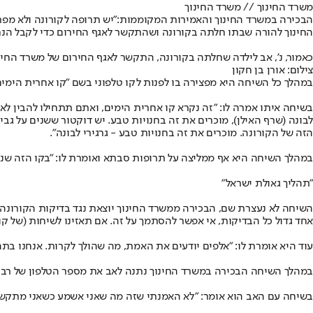
משרד החינוך // משרד החינוך
הבכירה במשרד החינוך והאמירות המקוממות:
"יש תרופה לקורונה ולא מפר
החינוך להורה שבתו חלתה בקורונה ושהתקשר לאגף החירום כדי לקבל הנח
כאמור, נ', אב לילדה שחלתה בקורונה, התקשר לאגף החירום של משרד החינוך
צילום: אורן בן חקון
במהלך כל השיחה היא מפצירה בו לפנות לקו טלפוני בשם "קו אחרית הימים
בשיחה איתו אמרה לו: "זה נקרא קו אחרית הימים, ואתם תתחילו להבין לאט
לבונה (שרף האילן), מוכרים את זה בחנויות טבע. יש דוקטור ששנים על ג
הזה של הקורונה. מוכרים את זה בחנויות טבע - גרגירי לבונה".
במהלך השיחה היא אף ממליצה על תרופות סבתא ואומרת לו: "בקו הזה שנתתי (אחר
"תהליך גאולת ישראל"
השיחה לא נעצרת שם, הבכירה ממשרד החינוך יוצאת נגד בדיקות הקורונה,
אחד גדול כל הבדיקות, אי אפשר להסתמך על זה. אם תאזינו לשיחות (של ק
עוד היא אומרת לו: "אלפים יודעים את האמת, מה שהולך לקרות. אנחנו בתה
במהלך השיחה הבכירה במשרד החינוך נתנה לאב את מספר הטלפון של רב, וכשה
בשיחה עם האב הוא אומר: "לא האמנתי שזה מה שאני אשמע כשאני מתקשר למ