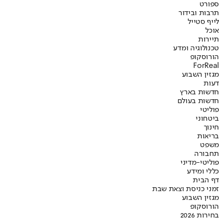
ספורט
תרבות ובידור
לייף סטייל
אוכל
תיירות
טכנולוגיה ומדע
הורוסקופ
ForReal
מגזין השבוע
דעות
חדשות בארץ
חדשות בעולם
פוליטי
ביטחוני
חינוך
בריאות
משפט
תחבורה
פוליטי-מדיני
כללי ומידע
דף הבית
זמני כניסת וצאת שבת
מגזין השבוע
הורוסקופ
בחירות 2026