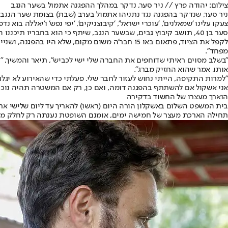
צילום: יהודה פרץ // ניר סער, נדקר במהלך ההפגנה אתמול בשער הנגב
ניר סער, שנדקר בהפגנה נגד נתניהו אתמול בערב (שבת) בצומת שער הנגב 
צעקו עלינו 'שמאלנים', 'עוכרי ישראל', 'קיבוצניקים', 'יפי נפש' ו'יאללה בוא נד
סער בן 40, תושב קיבוץ גבים, שבשער הנגב, שיתף כי הוא בחבריו 
לקפל את הציוד, פתאום באו 15 חבר'ה משום מקום, 
מפחד".
"בשלב מסוים ראיתי שדוחפים את החברה שלי ישי לכביש", תיאר והמשיך, "הל
אותו, אמר שהוא החזיק מברג".
"למרות התקיפה, הייתי נחוש לעזור לחבר שלי. פעלתי כדי שהאירוע לא יג
אני אשקול אם להשתתף בהפגנה דומה, ואם כן, רק אם המשטרה תהיה נוכ
הוארך מעצרו של החשוד בדקירה
בית המשפט השלום באשקלון הורה היום (ראשו) להאריך עד ליום שלישי את 
תחילה הארכת מעצר של חמישה ימים, אומנם השופטת נענתה רק לחלק מ