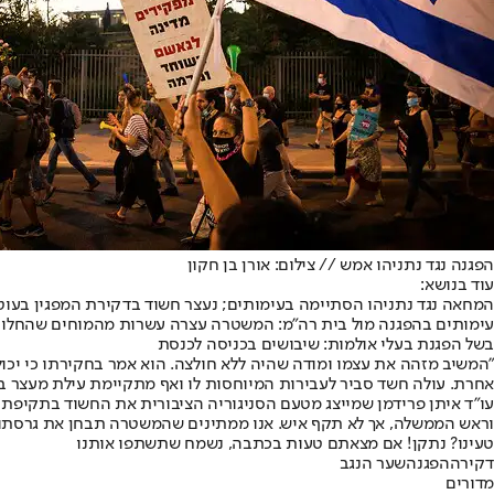
הפגנה נגד נתניהו אמש // צילום: אורן בן חקון
עוד בנושא:
המחאה נגד נתניהו הסתיימה בעימותים; נעצר חשוד בדקירת המפגין בעוט
עימותים בהפגנה מול בית רה"מ: המשטרה עצרה עשרות מהמוחים שהחלו
בשל הפגנת בעלי אולמות: שיבושים בכניסה לכנסת
"המשיב מזהה את עצמו ומודה שהיה ללא חולצה. הוא אמר בחקירתו כי יכו
אחרת. עולה חשד סביר לעבירות המיוחסות לו ואף מתקיימת עילת מעצר ב
עו"ד איתן פרידמן שמייצג מטעם הסניגוריה הציבורית את החשוד בתקיפת 
וראש הממשלה, אך לא תקף איש. אנו ממתינים שהמשטרה תבחן את גרסתו
טעינו? נתקן! אם מצאתם טעות בכתבה, נשמח שתשתפו אותנו
דקירה
הפגנה
שער הנגב
מדורים