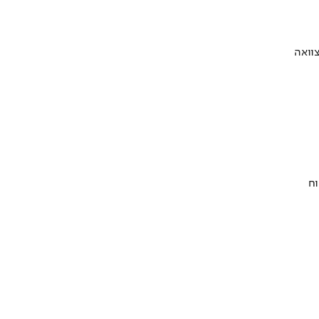
וואה
וח