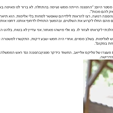
מספר היום: "ההפגנה הייתה ממש נעימה בהתחלה. לא ברור לנו מאיפה באה
פוק להם מכות'".
תיכננו ההפגנה רגועה, רצו להראות לילדיהם שאפשר למחות בלי אלימות. הוא
שלא היו בהפגנה, ושניים מהם החלו לקרוע את השלטים, ובהמשך התחילו לדחוף אותנו. 
כתי לקראתו לעזור לו. בא אלי מישהו מאחור, אני עדיין לא בטוח, בלהט ה
לוש לאלימות. בשלב מסוים, אחרי היה חמש-שבע דקות, התקשרו למשטרה וא
חת במקום".
מעצרו של פליקס אלייאב, החשוד כי
דקר מפגין
בהפגנה נגד ראש הממשלה 
הדרישה.