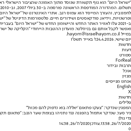
"ישראל היום" הוא גוף תקשורת שנוסד מתוך האמונה שהציבור הישראלי ראוי 
ת
ופרשנויות, וידיאו, פודקאסטים ושידורים חיים. פלטפורמות הדיגיטל של "ישרא
ב-2021 עלו לאוויר האתר החדש והיישומון החדש של "ישראל היום" בע
ואפשר לקבל אותם גם בניוזלטר. מועדון ההטבות הייחודי "הקליקה של ישרא
במייל hayom@israelhayom.co.il.
יום שישי, 24.4.2026
ז' באייר תשפ"ו
חדשות
דעות
ספורט
ForReal
תרבות ובידור
אוכל
מגזין
אנחנו מגייסים
English
X
חדשות
פלילים
המפגין שנדקר: "צעקו פתאום 'יאללה בוא נדפוק להם מכות'"
ניר סער, שנדקר אתמול בהפגנה נגד נתניהו בצומת שער הנגב: "פתאום תקפו
גדי גולן
26/7/2020, 13:58
,עודכן
26/7/2020, 14:38
0