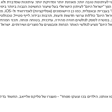
לעיתונות טובה יותר, מאוזנת יותר ומדויקת יותר. עיתונות שמדברת ולא צ
שלום. המהדורה המודפסת הראשונה פורסמה ב-30 ביולי 2007, וב-2010 הפך "ישראל היום" לעיתון הישראלי בעל שי
לחמנוביץ,
ל היום" כוללות ערוצי חדשות ודעות, תרבות ובידור, לייף סטייל, טכנולוגיה
ברית, במטרה לספק לגולשים חוויה מהירה, עדכנית, בטוחה ונוחה. תכני המה
ל היום" מציע לגולשי האתר הנחות ומבצעים על מוצרים ושירותים. ישראל 
 אותנו, הילדים בכו וצעקו מפחד" • מעצרו של פליקס אלייאב, החשוד בדקי