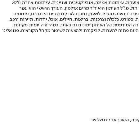
ועקת. עיתונות אמינה, אובייקטיבית ועניינית. עיתונות אחרת וללא
עור החשיפה הגבוה ביותר בימי חול. מו"ל העיתון היא ד"ר מרים אדלסון. העורך הראשי הוא עמר
 והעורך המייסד הוא עמוס רגב. אתרי האינטרנט של "ישראל היום" בעברית ובאנגלית, כמו כן היישומונים (אפליקציות) לאנדרואיד ול-iOS, מציגים חדשות מסביב לשעון, תוכן בלעדי, מבזקים ועדכונים, ניתוחים
, ספורט, כלכלה וצרכנות, בריאות, חיילים, אוכל, יהדות, תיירות ורכב.
דורה המודפסת של העיתון זמינים גם באתר, במהדורה יומית מקוונת,
היום פתוח להערות, לביקורת ולהצעות לשיפור מקהל הקוראים. פנו אלינו
רה, הוארך עד יום שלישי