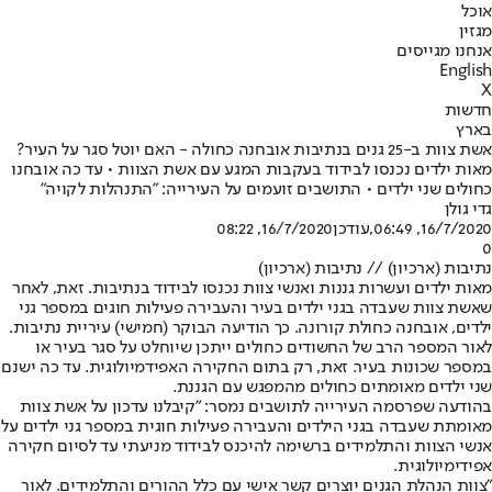
אוכל
מגזין
אנחנו מגייסים
English
X
חדשות
בארץ
אשת צוות ב-25 גנים בנתיבות אובחנה כחולה - האם יוטל סגר על העיר?
מאות ילדים נכנסו לבידוד בעקבות המגע עם אשת הצוות • עד כה אובחנו
כחולים שני ילדים • התושבים זועמים על העירייה: "התנהלות לקויה"
גדי גולן
16/7/2020, 06:49
,עודכן
16/7/2020, 08:22
0
נתיבות (ארכיון) // נתיבות (ארכיון)
מאות ילדים ועשרות גננות ואנשי צוות נכנסו לבידוד בנתיבות. זאת, לאחר
שאשת צוות שעבדה בגני ילדים בעיר והעבירה פעילות חוגים במספר גני
ילדים, אובחנה כחולת קורונה. כך הודיעה הבוקר (חמישי) עיריית נתיבות.
לאור המספר הרב של החשודים כחולים ייתכן שיוחלט על סגר בעיר או
במספר שכונות בעיר. זאת, רק בתום החקירה האפידמיולוגית. עד כה ישנם
שני ילדים מאומתים כחולים מהמפגש עם הגננת.
בהודעה שפרסמה העירייה לתושבים נמסר: "קיבלנו עדכון על אשת צוות
מאומתת שעבדה בגני הילדים והעבירה פעילות חוגית במספר גני ילדים על
אנשי הצוות והתלמידים ברשימה להיכנס לבידוד מניעתי עד לסיום חקירה
אפידימיולוגית.
"צוות הנהלת הגנים יוצרים קשר אישי עם כלל ההורים והתלמידים. לאור