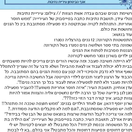
רשימת הגנים שבהם עבדה אשת הצוות // צילום: עיריית נתיבות
נטלי עידן, תושבת נתיבות כתבה בפייסבוק של העירייה: "ממש חוסר
אחריות. התנהלות לקויה שבתקופה כזו מפעילה מסתובבת בין כל הגנים
וחושפת את כולם.
עוד בנושא:
התפשטות הקורונה: 12 גנים בהרצליה נסגרו
שמונה בתי ספר ושלושה גנים נסגרו בשל הקורונה
הגננות מסרבות לפתוח את הגנים
גן ילדים בשרון נסגר מחשש לקורונה
"לא הייתה חשיבה מעבר, ומה עכשיו הורים רבים צריכים להיות מושבתים
בבית ללא יכולת לעבוד או לצאת מהבית? ושלא נדבר על זה שצריך להתפלל
שאף אחד לא נדבק והסיכוי לזה קטן עם כמות הגנים בהם הסתובבה. כל
הכבוד על הרצון ליצור תכנים לילדי הקייטנה אבל החשיבה הייתה צריכה
להיות מעבר ולא לתת למפעילה אחת לעבור בכל כך הרבה גנים!!".
עדן אוחיון, תושבת העיר: "איזה חוסר אחריות משווע!!! להעביר מפעילה
מגן לגן בידיעה שכל כך הרבה ילדים נחשפים אליה והצוות אמור להיות
צוות קבוע. איך קורה דבר הזוי כזה???".
שרון יוסף דהאן, אם לאחד הילדים בגנים: "ממש חוצפה שככה זה מתנהל!!
למה יש מפעילה שמסתובבת..?וגם למה לא מקבלים הודעה מסודרת..?
למה אני צריכה לקבל הודעות שרצות בווצאפ שהגן של הבן שלי בבידוד?"
חגית אורלב, תושבת העיר, כתבה בפייסבוק של העירייה: ״אם הילדה בת
5, כל המשפחה נכנסת לבידוד? הכל מתבטל? לא יוצאים לקניות? יש לי
תורים דחופים ונסיעות דחופות והכל מתבטל? אני בהלם...בא לי לבכות