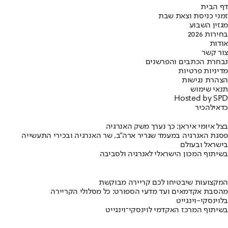
דף הבית
זמני כניסת וצאת שבת
מגזין השבוע
בחירות 2026
אודות
צור קשר
נבחרת הכתבים והפרשנים
מדיניות פרטיות
הצהרת נגישות
תנאי שימוש
Hosted by SPD
כדאי
להכיר
בצל איומי איראן: כך נערך משק האנרגיה
פסגת האנרגיה במעמד שגריר ארה"ב, שר האנרגיה ובכירי התעשייה
בישראל ובעולם
בשיתוף המכון הישראלי לאנרגיה ולסביבה
המקצועות שיבטיחו לכם קריירה מבוקשת
מהסבת אקדמאים ועד מדעי הספורט: כל מסלולי הקריירה
בלוינסקי-וינגייט
בשיתוף המרכז האקדמי לוינסקי־וינגייט