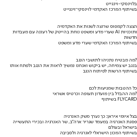
בלוינסקי-וינגייט
בשיתוף המרכז האקדמי לוינסקי־וינגייט
הצצה לקמפוס שרוצה לשנות את האקדמיה
שערי מדע ומשפט נוחת בהייטק של רעננה עם מעבדות AI ותוכניות
חדשות
בשיתוף המרכז האקדמי שערי מדע ומשפט
מה מבטיח נתניהו לתושבי הנגב?
בנגב יש צמיחה, יש ביקוש ואנחנו נמשיך לראות את הנגב ולפתח אותו
בשיתוף הרשות לפיתוח הנגב
כל ההטבות שמגיעות לכם
מה ההבדל בין מועדון תעופה וכרטיס אשראי?
בשיתוף FLYCARD
בצל איומי איראן: כך נערך משק האנרגיה
פסגת האנרגיה במעמד שגריר ארה"ב, שר האנרגיה ובכירי התעשייה
בישראל ובעולם
בשיתוף המכון הישראלי לאנרגיה ולסביבה