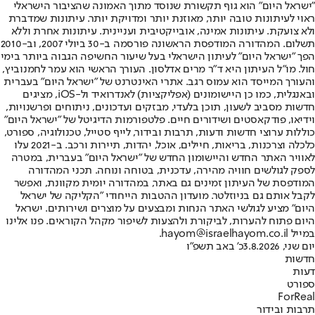
"ישראל היום" הוא גוף תקשורת שנוסד מתוך האמונה שהציבור הישראלי
ראוי לעיתונות טובה יותר, מאוזנת יותר ומדויקת יותר. עיתונות שמדברת
ולא צועקת. עיתונות אמינה, אובייקטיבית ועניינית. עיתונות אחרת וללא
תשלום. המהדורה המודפסת הראשונה פורסמה ב-30 ביולי 2007, וב-2010
הפך "ישראל היום" לעיתון הישראלי בעל שיעור החשיפה הגבוה ביותר בימי
חול. מו"ל העיתון היא ד"ר מרים אדלסון. העורך הראשי הוא עמר לחמנוביץ,
והעורך המייסד הוא עמוס רגב. אתרי האינטרנט של "ישראל היום" בעברית
ובאנגלית, כמו כן היישומונים (אפליקציות) לאנדרואיד ול-iOS, מציגים
חדשות מסביב לשעון, תוכן בלעדי, מבזקים ועדכונים, ניתוחים ופרשנויות,
וידיאו, פודקאסטים ושידורים חיים. פלטפורמות הדיגיטל של "ישראל היום"
כוללות ערוצי חדשות ודעות, תרבות ובידור, לייף סטייל, טכנולוגיה, ספורט,
כלכלה וצרכנות, בריאות, חיילים, אוכל, יהדות, תיירות ורכב. ב-2021 עלו
לאוויר האתר החדש והיישומון החדש של "ישראל היום" בעברית, במטרה
לספק לגולשים חוויה מהירה, עדכנית, בטוחה ונוחה. תכני המהדורה
המודפסת של העיתון זמינים גם באתר, במהדורה יומית מקוונת, ואפשר
לקבל אותם גם בניוזלטר. מועדון ההטבות הייחודי "הקליקה של ישראל
היום" מציע לגולשי האתר הנחות ומבצעים על מוצרים ושירותים. ישראל
היום פתוח להערות, לביקורת ולהצעות לשיפור מקהל הקוראים. פנו אלינו
במייל hayom@israelhayom.co.il.
יום שני, 3.8.2026
כ' באב תשפ"ו
חדשות
דעות
ספורט
ForReal
תרבות ובידור