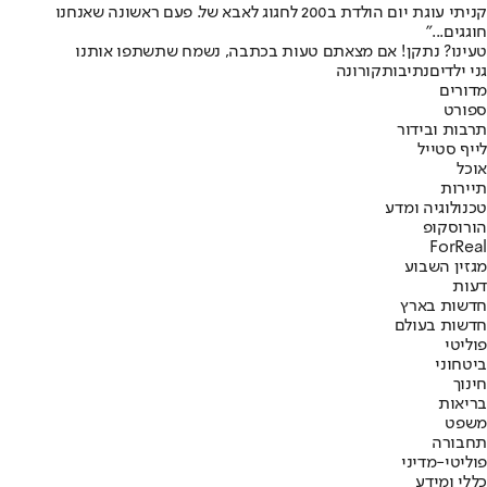
קניתי עוגת יום הולדת ב200 לחגוג לאבא של. פעם ראשונה שאנחנו
חוגגים..."
טעינו? נתקן! אם מצאתם טעות בכתבה, נשמח שתשתפו אותנו
גני ילדים
נתיבות
קורונה
מדורים
ספורט
תרבות ובידור
לייף סטייל
אוכל
תיירות
טכנולוגיה ומדע
הורוסקופ
ForReal
מגזין השבוע
דעות
חדשות בארץ
חדשות בעולם
פוליטי
ביטחוני
חינוך
בריאות
משפט
תחבורה
פוליטי-מדיני
כללי ומידע