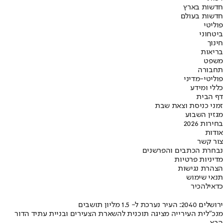
חדשות בארץ
חדשות בעולם
פוליטי
ביטחוני
חינוך
בריאות
משפט
תחבורה
פוליטי-מדיני
כללי ומידע
דף הבית
זמני כניסת וצאת שבת
מגזין השבוע
בחירות 2026
אודות
צור קשר
נבחרת הכתבים והפרשנים
מדיניות פרטיות
הצהרת נגישות
תנאי שימוש
כדאי
להכיר
ירושלים 2040: העיר נערכת ל- 1.5 מליון תושבים
מנכ"לית העירייה מציגה תוכנית להשארת הצעירים ובניית עתיד הדור