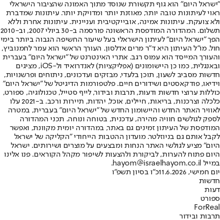
"ישראל היום" הוא גוף תקשורת שנוסד מתוך האמונה שהציבור הישראלי
ראוי לעיתונות טובה יותר, מאוזנת יותר ומדויקת יותר. עיתונות שמדברת
ולא צועקת. עיתונות אמינה, אובייקטיבית ועניינית. עיתונות אחרת וללא
תשלום. המהדורה המודפסת הראשונה פורסמה ב-30 ביולי 2007, וב-2010
הפך "ישראל היום" לעיתון הישראלי בעל שיעור החשיפה הגבוה ביותר בימי
חול. מו"ל העיתון היא ד"ר מרים אדלסון. העורך הראשי הוא עמר לחמנוביץ,
והעורך המייסד הוא עמוס רגב. אתרי האינטרנט של "ישראל היום" בעברית
ובאנגלית, כמו כן היישומונים (אפליקציות) לאנדרואיד ול-iOS, מציגים
חדשות מסביב לשעון, תוכן בלעדי, מבזקים ועדכונים, ניתוחים ופרשנויות,
וידיאו, פודקאסטים ושידורים חיים. פלטפורמות הדיגיטל של "ישראל היום"
כוללות ערוצי חדשות ודעות, תרבות ובידור, לייף סטייל, טכנולוגיה, ספורט,
כלכלה וצרכנות, בריאות, חיילים, אוכל, יהדות, תיירות ורכב. ב-2021 עלו
לאוויר האתר החדש והיישומון החדש של "ישראל היום" בעברית, במטרה
לספק לגולשים חוויה מהירה, עדכנית, בטוחה ונוחה. תכני המהדורה
המודפסת של העיתון זמינים גם באתר, במהדורה יומית מקוונת, ואפשר
לקבל אותם גם בניוזלטר. מועדון ההטבות הייחודי "הקליקה של ישראל
היום" מציע לגולשי האתר הנחות ומבצעים על מוצרים ושירותים. ישראל
היום פתוח להערות, לביקורת ולהצעות לשיפור מקהל הקוראים. פנו אלינו
במייל hayom@israelhayom.co.il.
יום חמישי, 11.6.2026
כ"ו בסיון תשפ"ו
חדשות
דעות
ספורט
ForReal
תרבות ובידור