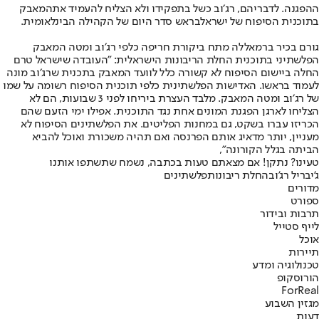
ההפגנה. לדבריהם, רג׳וב כשל בתפקידו ולא הצליח להעמיד את
המאבק
בתוכנית הסיפוח של ישראל
בראש סדר היום של הקהילה הבינלאומית.
גורם בכיר ברמאללה מתח ביקורת חריפה כלפי רג׳וב ומטה המאבק
הפלשתיני בתוכנית החלת הריבונות הישראלית: ״העובדה שישראל טרם
החלה ביישום הסיפוח לא קשורה כלל לוועד המאבק בתכנית שרג׳וב מונה
לעמוד בראשו. האדישות הפלשתינית כלפי תוכנית הסיפוח רשומה על שמו
של רג׳וב ומטה המאבק. מלבד העצרת ביריחו לפני 3 שבועות, הם לא
הצליחו לארגן הפגנת המונים אחת נגד התוכנית. אפילו ימי הזעם שהם
הכריזו עברו בשקט, גם במחנות הפליטים. את הפלשתינים הסיפוח לא
מעניין, יותר מדאיג אותם הפרנסה ואם תהיה משכורת ואוכל להביא
הביתה בגלל הקורונה״,
טעינו? נתקן! אם מצאתם טעות בכתבה, נשמח שתשתפו אותנו
ג'יבריל רג'וב
החלת ריבונות
פלשתינים
מדורים
ספורט
תרבות ובידור
לייף סטייל
אוכל
תיירות
טכנולוגיה ומדע
הורוסקופ
ForReal
מגזין השבוע
דעות