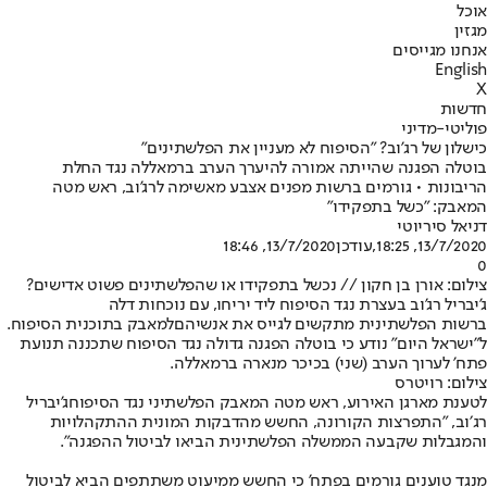
אוכל
מגזין
אנחנו מגייסים
English
X
חדשות
פוליטי-מדיני
כישלון של רג'וב? "הסיפוח לא מעניין את הפלשתינים"
בוטלה הפגנה שהייתה אמורה להיערך הערב ברמאללה נגד החלת
הריבונות • גורמים ברשות מפנים אצבע מאשימה לרג'וב, ראש מטה
המאבק: "כשל בתפקידו"
דניאל סיריוטי
13/7/2020, 18:25
,עודכן
13/7/2020, 18:46
0
צילום: אורן בן חקון // נכשל בתפקידו או שהפלשתינים פשוט אדישים?
ג'יבריל רג'וב בעצרת נגד הסיפוח ליד יריחו, עם נוכחות דלה
ברשות הפלשתינית מתקשים לגייס את אנשיהם
למאבק בתוכנית הסיפוח
.
ל"ישראל היום" נודע כי בוטלה הפגנה גדולה נגד הסיפוח שתכננה תנועת
פתח' לערוך הערב (שני) בכיכר מנארה ברמאללה.
צילום: רויטרס
לטענת מארגן האירוע, ראש מטה ה
מאבק הפלשתיני נגד הסיפוח
ג’יבריל
רג׳וב, "התפרצות הקורונה, החשש מהדבקות המונית ההתקהלויות
והמגבלות שקבעה הממשלה הפלשתינית הביאו לביטול ההפגנה".
מנגד טוענים גורמים בפתח' כי החשש ממיעוט משתתפים הביא לביטול