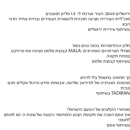
ירושלים 2040: העיר נערכת ל- 1.5 מליון תושבים
מנכ"לית העירייה מציגה תוכנית להשארת הצעירים ובניית עתיד הדור
הבא
בשיתוף עיריית ירושלים
חלון ההזדמנויות בכפר גנים נסגר
קבוצת אלמוג מציגה את פרויקט MALA: מגדלי הפרימיום האחרונים
בפתח תקווה
בשיתוף קבוצת אלמוג
כך תחסכו בחשמל בלי להזיע
מהפכת האנרגיה של תדיראן: שליטה, אבטחת מידע וניהול אקלים חכם
בבית
בשיתוף TADIRAN
מאחורי הקלעים של הטעם הישראלי
איך אסם הפכה את תקופת הצנע והמחסור הקשה של שנות ה-40 למותג
לאומי?
בשיתוף אסם