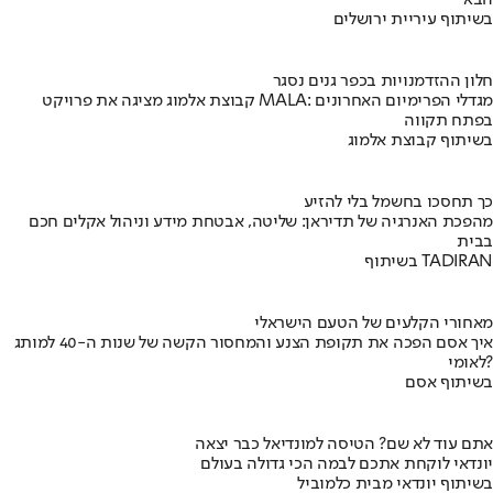
הבא
בשיתוף עיריית ירושלים
חלון ההזדמנויות בכפר גנים נסגר
קבוצת אלמוג מציגה את פרויקט MALA: מגדלי הפרימיום האחרונים
בפתח תקווה
בשיתוף קבוצת אלמוג
כך תחסכו בחשמל בלי להזיע
מהפכת האנרגיה של תדיראן: שליטה, אבטחת מידע וניהול אקלים חכם
בבית
בשיתוף TADIRAN
מאחורי הקלעים של הטעם הישראלי
איך אסם הפכה את תקופת הצנע והמחסור הקשה של שנות ה-40 למותג
לאומי?
בשיתוף אסם
אתם עוד לא שם? הטיסה למונדיאל כבר יצאה
יונדאי לוקחת אתכם לבמה הכי גדולה בעולם
בשיתוף יונדאי מבית כלמוביל