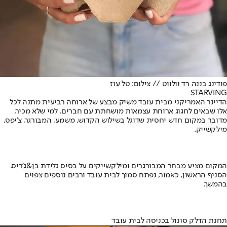
פודינג בננה רד וולווט // צילום: טל עוז
STARVING
הדיינר האמריקני מבית עובד משיק מבצע של ארוחה רביעית מתנה לכל
אלו שבאים לחגוג ארוחת עצמאות מושחתת עם חברים. למי שלא מכיר,
מדובר במקום חדש יחסית שדוגל בשילוש הקדוש, משמע, המבורגר, צ'יפס,
מילקשייק.
המקום מציע מבחר המבורגרים ומילקשייקים על בסיס גלידת בן&ג'ריס.
הסניף הראשון, כאמור, נפתח סמוך לבית עובד ורבים נוספים צפוים
בהמשך.
תחנת הדלק סונול בכניסה לבית עובד