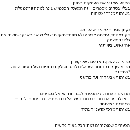
הסיוע שמניע את העסקים בצפון
בעלי עסקים מספרים - זה המענק הכספי שעוזר לנו לחזור למסלול
בשיתוף מזרחי טפחות
נקיון פסח - לא מה שהכרתם
דק במיוחד, עוצמה אדירה ולא מפחד מאף מכשול: שואב האבק שמשנה את
כללי המשחק
בשיתוף Dreame
מהמרכז לגולן: המהפכה של קצרין
מה מושך יותר ויותר ישראלים למטרופולין המתפתח של האזור היפה
במדינה?
בשיתוף אבני דרך וי.ד ברזאני
הזדמנות אחרונה להצטרף לנבחרות ישראל במדעים
בואו להכיר את חברי נבחרות ישראל במדעים שכבר מחכים לכם –
המיונים בעיצומם
בשיתוף מרכז מדעני העתיד
הצעירים שמצליחים לפתור כל בעיה מדעית