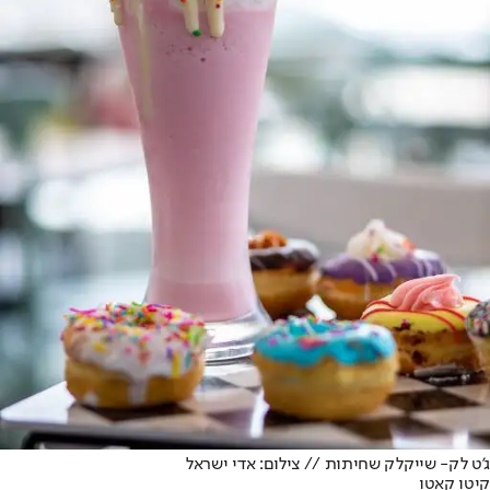
ג'ט לק- שייקלק שחיתות // צילום: אדי ישראל
קיטו קאטו