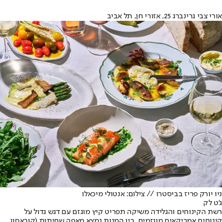
אורי צבי גרינברג 25, אזורי חן, תל אביב
ניו יורק פריז בביסטרו // צילום: אנטולי מיכאלו
ג'ט לק
רשת הקינוחים והגלידה משיקה תפריט קיץ מוגזם עם דגש גדול על
קינוחים אמריקאים מוגזמים. בין המנות נמצא מאפה שחיתות (קוראסון