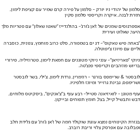
סלמון של יהודי ניו יורק - סלמון על פירה קרם שמיר עם קציפת לימון,
חזרת לבנה, איקרה וקריספי סלמון סקין
אספרגוסים שמנים של ז'אן ג'ורג'- בהולנדייז "שאטו שאלון" עם פטריות מלך
היער, שאלוט ועירית
"באחה פיש טאקוס"- דג ים בטמפורה, סלט כרוב מוחמץ, צנונית, כוסברה
וליים עם מיונז צ'יפוטלה.
ניוקי "פאריזיאן"- ענני ניוקי מטוגנים עם חמאת לימון, פטרוזיליה, פירורי
בריוש מוזהבים וקריספי פנצ'טה.
לובסטר & שרימפס בורגר - רוזמרין, גרדת לימון, צ'ילי, בשר לובסטר
ושרימפס, גבינת גרוייר ומיונז חלפיניו.
עוף מטוגן - לואיזיאנה סטייל- רבע עוף ב"צ'אנקים", ביסקיטס מלוחים,
דבש ותבשיל קייל, בצל, חומץ תפוחים ובייקון.
בגזרת הקינוחים נמצא עוגת שוקולד חמה של ז'אן ג'ורג' עם גלידת חלב
ופבלובה עם אפרסק צלוי וריבת רוברב.