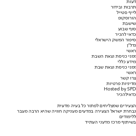
דעות
תרבות ובידור
לייף סטייל
הורוסקופ
שישבת
סוף שבוע
כדאי להכיר
סיפור המשק הישראלי
נדל"ן
ראשי
זמני כניסת וצאת השבת
מידע כללי
זמני כניסת וצאת שבת
ראשי
צרו קשר
מדיניות פרטיות
Hosted by SPD
כדאי
להכיר
הצעירים שמצליחים לפתור כל בעיה מדעית
נבחרת ישראל הצעירה במדעים מעניקה חוויה שהיא הרבה מעבר
ללימודים
בשיתוף מרכז מדעני העתיד