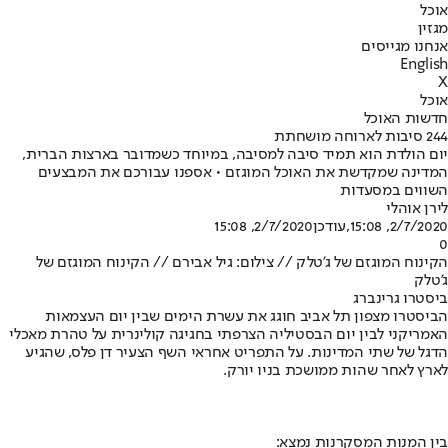
אוכל
מגזין
אנחנו מגייסים
English
X
אוכל
חדשות האוכל
244 סיבות לארוחה מושחתת
יום הולדת הוא תמיד סיבה למסיבה, במיוחד כשמדובר בארצות הברית,
המדינה שמקדשת את האוכל המוגזם • אספנו עבורכם את המבצעים
השווים במסעדות
לירן אוהלי
2/7/2020, 15:08
,עודכן
2/7/2020, 15:08
0
הקינוח המוגזם של ג'טלק // צילום: גיל אבירם // הקינוח המוגזם של
ג'טלק
ביסטרו גרינברג
הביסטרו מצפון תל אביב חוגג את עשרת הימים שבין יום העצמאות
האמריקני לבין יום הבסטיליה הצרפתי בחגיגה קולינרית על טהרת מאכלי
הדגל של שתי המדינות. על התפריט אחראי השף הצעיר דן פלס, שהגיע
לארץ לאחר שהות ממושכת בניו יורק.
בין המנות המסקרנות נמצא: