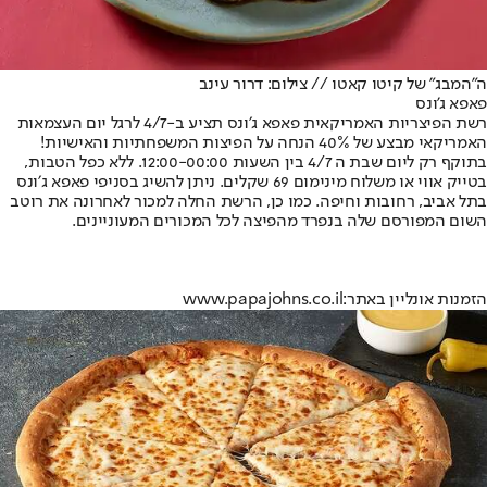
ה"המבג" של קיטו קאטו // צילום: דרור עינב
פאפא ג'ונס
רשת הפיצריות האמריקאית פאפא ג׳ונס תציע ב-4/7 לרגל יום העצמאות
האמריקאי מבצע של 40% הנחה על הפיצות המשפחתיות והאישיות!
בתוקף רק ליום שבת ה 4/7 בין השעות 12:00-00:00. ללא כפל הטבות,
בטייק אווי או משלוח מינימום 69 שקלים. ניתן להשיג בסניפי פאפא ג׳ונס
בתל אביב, רחובות וחיפה. כמו כן, הרשת החלה למכור לאחרונה את רוטב
השום המפורסם שלה בנפרד מהפיצה לכל המכורים המעוניינים.
הזמנות אונליין באתר:
www.papajohns.co.il