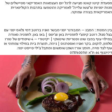
מסעדת קיטו קאטו מציעה לרגל יום העצמאות האמריקאי ספיישלים של
מנות יפניות ש"עשו עלייה" לאמריקה והוטמעו בתרבות הקולינארית
האמריקאית בצורה עמוקה.
בין המנות : המבג – המבורגר יפני מבשר ואגיו ברוטב דמי גלאס יפני עם
בצל סגול, רוטב קימצ'י לחמניית באן וצ'יפס | באו באן, לחמניה מאודה
במילוי עוף במבו שוט ופטריות שיטאקי | יקיטורי – 4 שיפודים של טורו
סלמון, לוקוס, בקר ואגיו ואספרגוס | גיוזה, תוצרת בית במילוי צמחוני או
עוף לצד סויה, חומץ אורז ושמן שומשום ומתבל צ'ילי פייסט יפני.
דיזינגוף 64 ת"א 0737600761