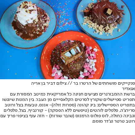
פנקייקים מושחתים של הרטרו בר // צילום דביר בן אריה
אגאדיר
ברשת ההמבורגרים מציעים חגיגה כל אמריקאית כמיטב המסורת עם
תפריט ספיישלים שקורץ לסרטים הקלאסייים מן העבר. בין המנות שיוגשו
בתפריט הספיישלים: ביג קהונה (ספרות זולה)- אננס, טבעות בצל ורוטב
סרירצ'ה, פלפלים לוהטים (טיפשים ללא הפסקה) - קורנביף, בצל, פלפלים
וגבינה כחולה, לוס פולוס הרמנוס (שובר שורות) - חזה עוף בציפוי פריך עם
רוטב טרטר וצ'דר מומס.