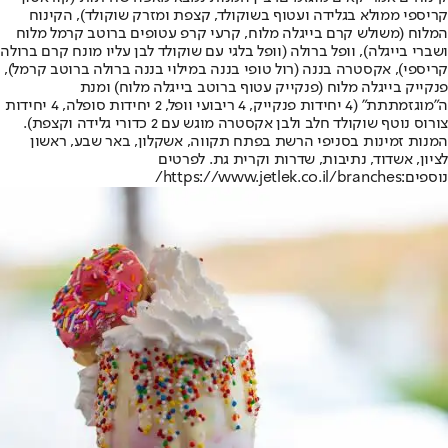
קריספי ממולא בגלידה ועטוף בשוקולד, קצפת ומזרק שוקולד), הקינוח
המלוח (משולש קרם בייגלה מלוח, קרעי קרפ עטופים ברוטב קרמל מלוח
ושברי בייגלה), וופל ברולה (וופל בלגי עם שוקולד לבן עליו מונח קרם ברולה
קריספי), אקסטרה בננה (רול טופי בננה במילוי בננה ברולה ברוטב קרמל),
פנקייק בייגלה מלוח (פנקייק עטוף ברוטב בייגלה מלוח) ומנת
ה"מוגזמתתת" (4 יחידות פנקייק, 4 ריבועי וופל, 2 יחידות סופלה, 4 יחידות
צורוס נוטף שוקולד חלב ולבן אקסטרה מוגש עם 2 כדורי גלידה וקצפת).
המנות זמינות בסניפי הרשת בפתח תקווה, אשקלון, באר שבע, ראשון
לציון, אשדוד, נתיבות, שדרות וקרית גת. לפרטים
נוספים:
https://www.jetlek.co.il/branches/