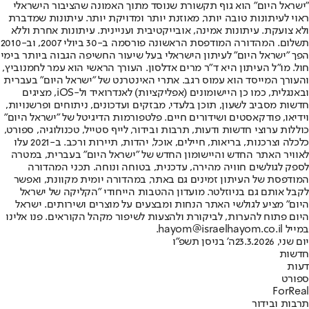
"ישראל היום" הוא גוף תקשורת שנוסד מתוך האמונה שהציבור הישראלי
ראוי לעיתונות טובה יותר, מאוזנת יותר ומדויקת יותר. עיתונות שמדברת
ולא צועקת. עיתונות אמינה, אובייקטיבית ועניינית. עיתונות אחרת וללא
תשלום. המהדורה המודפסת הראשונה פורסמה ב-30 ביולי 2007, וב-2010
הפך "ישראל היום" לעיתון הישראלי בעל שיעור החשיפה הגבוה ביותר בימי
חול. מו"ל העיתון היא ד"ר מרים אדלסון. העורך הראשי הוא עמר לחמנוביץ,
והעורך המייסד הוא עמוס רגב. אתרי האינטרנט של "ישראל היום" בעברית
ובאנגלית, כמו כן היישומונים (אפליקציות) לאנדרואיד ול-iOS, מציגים
חדשות מסביב לשעון, תוכן בלעדי, מבזקים ועדכונים, ניתוחים ופרשנויות,
וידיאו, פודקאסטים ושידורים חיים. פלטפורמות הדיגיטל של "ישראל היום"
כוללות ערוצי חדשות ודעות, תרבות ובידור, לייף סטייל, טכנולוגיה, ספורט,
כלכלה וצרכנות, בריאות, חיילים, אוכל, יהדות, תיירות ורכב. ב-2021 עלו
לאוויר האתר החדש והיישומון החדש של "ישראל היום" בעברית, במטרה
לספק לגולשים חוויה מהירה, עדכנית, בטוחה ונוחה. תכני המהדורה
המודפסת של העיתון זמינים גם באתר, במהדורה יומית מקוונת, ואפשר
לקבל אותם גם בניוזלטר. מועדון ההטבות הייחודי "הקליקה של ישראל
היום" מציע לגולשי האתר הנחות ומבצעים על מוצרים ושירותים. ישראל
היום פתוח להערות, לביקורת ולהצעות לשיפור מקהל הקוראים. פנו אלינו
במייל hayom@israelhayom.co.il.
יום שני, 23.3.2026
ה' בניסן תשפ"ו
חדשות
דעות
ספורט
ForReal
תרבות ובידור