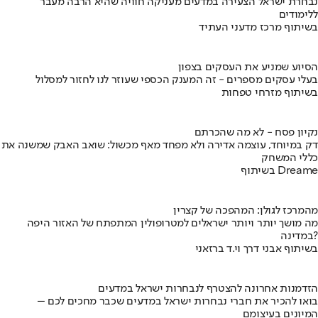
נבחרת ישראל הצעירה במדעים מעניקה חוויה שהיא הרבה מעבר
ללימודים
בשיתוף מרכז מדעני העתיד
הסיוע שמניע את העסקים בצפון
בעלי עסקים מספרים - זה המענק הכספי שעוזר לנו לחזור למסלול
בשיתוף מזרחי טפחות
נקיון פסח - לא מה שהכרתם
דק במיוחד, עוצמה אדירה ולא מפחד מאף מכשול: שואב האבק שמשנה את
כללי המשחק
בשיתוף Dreame
מהמרכז לגולן: המהפכה של קצרין
מה מושך יותר ויותר ישראלים למטרופולין המתפתח של האזור היפה
במדינה?
בשיתוף אבני דרך וי.ד ברזאני
הזדמנות אחרונה להצטרף לנבחרות ישראל במדעים
בואו להכיר את חברי נבחרות ישראל במדעים שכבר מחכים לכם –
המיונים בעיצומם