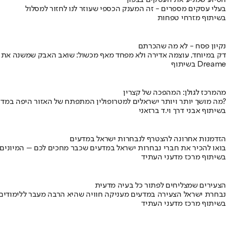
הסיוע שמניע את העסקים בצפון
בעלי עסקים מספרים - זה המענק הכספי שעוזר לנו לחזור למסלול
בשיתוף מזרחי טפחות
נקיון פסח - לא מה שהכרתם
דק במיוחד, עוצמה אדירה ולא מפחד מאף מכשול: שואב האבק שמשנה את
בשיתוף Dreame
מהמרכז לגולן: המהפכה של קצרין
מה מושך יותר ויותר ישראלים למטרופולין המתפתח של האזור היפה במדינה?
בשיתוף אבני דרך וי.ד ברזאני
הזדמנות אחרונה להצטרף לנבחרות ישראל במדעים
בואו להכיר את חברי נבחרות ישראל במדעים שכבר מחכים לכם – המיונים
בשיתוף מרכז מדעני העתיד
הצעירים שמצליחים לפתור כל בעיה מדעית
נבחרת ישראל הצעירה במדעים מעניקה חוויה שהיא הרבה מעבר ללימודים
בשיתוף מרכז מדעני העתיד