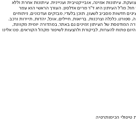
ועקת. עיתונות אמינה, אובייקטיבית ועניינית. עיתונות אחרת וללא
עור החשיפה הגבוה ביותר בימי חול. מו"ל העיתון היא ד"ר מרים אדלסון. העורך הראשי הוא עמר
 והעורך המייסד הוא עמוס רגב. אתרי האינטרנט של "ישראל היום" בעברית ובאנגלית, כמו כן היישומונים (אפליקציות) לאנדרואיד ול-iOS, מציגים חדשות מסביב לשעון, תוכן בלעדי, מבזקים ועדכונים, ניתוחים
, ספורט, כלכלה וצרכנות, בריאות, חיילים, אוכל, יהדות, תיירות ורכב.
דורה המודפסת של העיתון זמינים גם באתר, במהדורה יומית מקוונת,
היום פתוח להערות, לביקורת ולהצעות לשיפור מקהל הקוראים. פנו אלינו
ת טיפולי הכימותרפיה