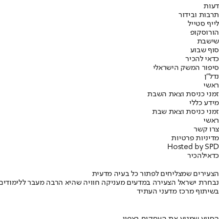
דעות
תרבות ובידור
לייף סטייל
הורוסקופ
שישבת
סוף שבוע
כדאי להכיר
סיפור המשק הישראלי
נדל"ן
ראשי
זמני כניסת וצאת השבת
מידע כללי
זמני כניסת וצאת שבת
ראשי
צרו קשר
מדיניות פרטיות
Hosted by SPD
כדאי
להכיר
הצעירים שמצליחים לפתור כל בעיה מדעית
נבחרת ישראל הצעירה במדעים מעניקה חוויה שהיא הרבה מעבר ללימודים
בשיתוף מרכז מדעני העתיד