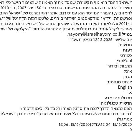
"ישראל היום" הוא גוף תקשורת שנוסד מתוך האמונה שהציבור הישראלי ראוי 
ת
ופרשנויות, וידיאו, פודקאסטים ושידורים חיים. פלטפורמות הדיגיטל של "ישרא
ב-2021 עלו לאוויר האתר החדש והיישומון החדש של "ישראל היום" בע
ואפשר לקבל אותם גם בניוזלטר. מועדון ההטבות הייחודי "הקליקה של ישרא
במייל hayom@israelhayom.co.il.
יום שלישי, 24.3.2026
ו' בניסן תשפ"ו
חדשות
דעות
ספורט
ForReal
תרבות ובידור
אוכל
מגזין
אנחנו מגייסים
English
X
טכנולוגיה ומדע
חדשות טכנולוגיה
האם נמצאה הדרך לנצח את סרטן העור והכבד בלי כימותרפיה?
"מדובר בתרופות שלא חשבו בכלל שעובדות על סרטן": פריצת דרך ישראלית 
אסף גולן
15/6/2020, 12:04
,עודכן
15/6/2020, 12:06
0