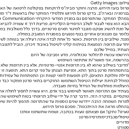
צילום: Getty Images
פרופ' בועז תירוש, מרצה וחוקר מביה"ס לרוקחות בפקולטה לרפואה של ה
בגרמניה ובארה"ב, בדקו פרופ' תירוש ותלמידי המחקר שלו בראשות ד"ר 
הבא הוא צפוי לעבור לשלב הניסויים הקליניים. פריצת דרך זו עשויה להביא 
על מנת להשיג אפקט מוגבר למיגור תאים סרטניים, בדרך כלל משולבות במה
כלומר גם מנגנונים אחרים בגוף נפגעים במסגרת המאבק במחלה.
מנגד, שילובים בין תרופות, כאשר כל אחת לבדה אינה רעילה אך בטוחה לשי
יחד עם תרופה הנמצאת בפיתוח קליני לטיפול באיבוד זיכרון, הוביל לתגוב
העתיד, במייל שלכם
הירשמו עכשיו לניוזלטר טכנולוגיה, מדע וסביבה של היום
בהרשמה, אני מאשר/ת את
תנאי השימוש
"מדובר בשילוב שהוא לא בין תרופות אנטי-סרטניות, אלא בין תרופות שלא
בהתפתחות סרטן בתוך התא, ומניעת הצגתן על פני קרום התא. תופעה זו לא
גדילת וחלוקת התאים), להן תופעות לוואי קשות וכן התפתחות של עמידות 
כמודל לבחינת יעילות הטיפול השתמשו החוקרים בתאי סרטן ממקור כבד וס
היעלמות מוחלטת של הגידול בחיות מעבדה.
בעתיד אם התרופה תאושר לשימוש בבני אדם, היא עשויה לחסוך לחולה את ט
טוקסיים. במקרה הזה, הדבר קרה על ידי שילוב תרופתי בטוח לשימוש שהר
למרות השמחה הרבה יידרשו שנים נוספות עד שהתרופה תהפוך להיות שימוש
בהחלט מראה את ההיתכנות", מסכם פרופ' תירוש.
טעינו? נתקן! אם מצאתם טעות בכתבה, נשמח שתשתפו אותנו
טיפולים
כבד
כימותרפיה
סרטן
מדורים
ספורט