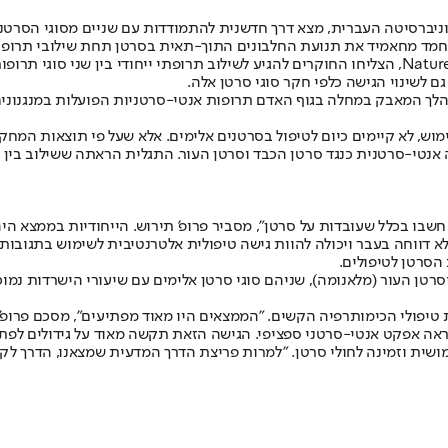
אוניברסיטה העברית, מצא דרך חדשנית להתמודדות עם שניים מסוגי הסרט
מוחמד מחאמיד את תנועת החלבונים התוך-תאית בסרטן תחת שילובי תרופו
במהלך המחקר, שהתפרסם גם במגזין המדעי היוקרתי Nature Communication, הצליחו החוקרים להגיע לשיל
גם לשינוי הגישה כלפי חקר סוגי סרטן אלה.
לך המאבק במחלה בגוף האדם תרופות אנטי-סרטניות הפועלות במנגנונים שו
מוש, לא קיימים כיום לטיפול בסרטנים אלימים. אלא שעל פי תוצאות המחק
ה אנטי-סרטנית כנגד סרטן הכבד וסרטן העור. התגלית הראתה ששילוב בין 
 חשבו בכלל שעובדות על סרטן", מסביר פרופ' תירוש. הייחודיות בממצא ה
 דווחה בעבר ויכולה להוות גישה טיפולית אלטרנטיבית לשימוש בתגובות 
הסרטן לטיפולים.
רטן העור (מלאנומה), שניהם סוגי סרטן אלימים עם שיעורי הישרדות נמו
יפולי הכימותרפיה הקשים. "הממצאים היו מאוד מפתיעים", מסכם פרופ' ת
אה אפקט אנטי-סרטני ספציפי. הגישה הזאת תקשה מאוד על גידולים לפתח 
ית וזמינה לחולי סרטן. "למרות פריצת הדרך המדעית שמצאנו, הדרך לקל