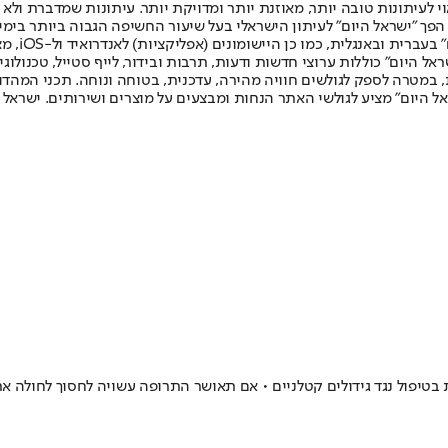
לעיתונות טובה יותר, מאוזנת יותר ומדויקת יותר. עיתונות שמדברת ולא צ
שלום. המהדורה המודפסת הראשונה פורסמה ב-30 ביולי 2007, וב-2010 הפך "ישראל היום" לעיתון הישראלי בעל שי
לחמנוביץ,
ל היום" כוללות ערוצי חדשות ודעות, תרבות ובידור, לייף סטייל, טכנולוגיה
ברית, במטרה לספק לגולשים חוויה מהירה, עדכנית, בטוחה ונוחה. תכני המה
ל היום" מציע לגולשי האתר הנחות ומבצעים על מוצרים ושירותים. ישראל 
בטיפול נגד גידולים קטלניים • אם תאושר התרופה עשויה לחסוך לחולה א