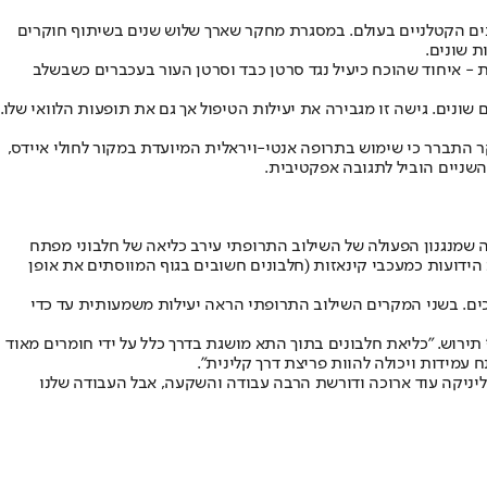
נים הקטלניים בעולם. במסגרת מחקר שארך שלוש שנים בשיתוף חוקרים
ת שונים.
וב תרופתי ייחודי בין שני סוגי תרופות - איחוד שהוכח כיעיל נגד סרטן כבד וסרטן העור בעכברים כשבשלב
נים. גישה זו מגבירה את יעילות הטיפול אך גם את תופעות הלוואי שלו.
ר התברר כי שימוש בתרופה אנטי-ויראלית המיועדת במקור לחולי איידס,
השניים הוביל לתגובה אפקטיבית.
יה שמנגנון הפעולה של השילוב התרופתי עירב כליאה של חלבוני מפתח
הידועות כמעכבי קינאזות (חלבונים חשובים בגוף המווסתים את אופן
כים. בשני המקרים השילוב התרופתי הראה יעילות משמעותית עד כדי
ירוש. "כליאת חלבונים בתוך התא מושגת בדרך כלל על ידי חומרים מאוד
עמידות ויכולה להוות פריצת דרך קלינית".
יניקה עוד ארוכה ודורשת הרבה עבודה והשקעה, אבל העבודה שלנו