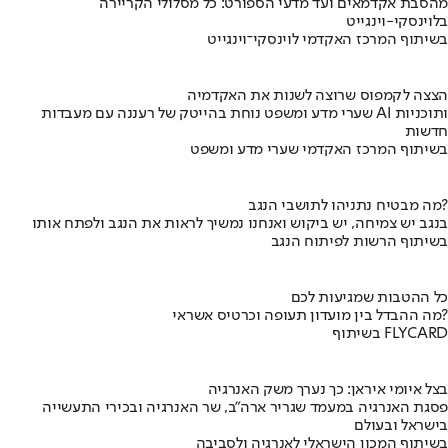
מהסבת אקדמאים ועד מדעי הספורט: כל מסלולי הקריירה
בלוינסקי-וינגייט
בשיתוף המרכז האקדמי לוינסקי־וינגייט
הצצה לקמפוס שרוצה לשנות את האקדמיה
שערי מדע ומשפט נוחת בהייטק של רעננה עם מעבדות AI ותוכניות
חדשות
בשיתוף המרכז האקדמי שערי מדע ומשפט
מה מבטיח נתניהו לתושבי הנגב?
בנגב יש צמיחה, יש ביקוש ואנחנו נמשיך לראות את הנגב ולפתח אותו
בשיתוף הרשות לפיתוח הנגב
כל ההטבות שמגיעות לכם
מה ההבדל בין מועדון תעופה וכרטיס אשראי?
בשיתוף FLYCARD
בצל איומי איראן: כך נערך משק האנרגיה
פסגת האנרגיה במעמד שגריר ארה"ב, שר האנרגיה ובכירי התעשייה
בישראל ובעולם
בשיתוף המכון הישראלי לאנרגיה ולסביבה