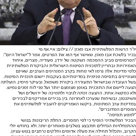
יו"ר הרשות הפלשתינית אבו מאזן // צילום: איי.אף.פי
בכיר בלשכת אבו מאזן, שאישר אף הוא את הפרטים, אמר ל"ישראל היום":
"הפרסומים סביב ההסכמה השקטה של ירדן, סעודיה, מצרים, איחוד
האמירויות ובחריין לתוכנית הסיפוח הישראלית והביקורת הפלשתינית
כלפי מדינות אלה גרמו לאי נוחות בקרב המנהיגים הערבים, שאינם
מעוניינים בתסיסה פנימית במדינותיהם בעקבות יישום תוכנית הסיפוח.
בשל העובדה שבישראל התעוררה ביקורת משמאל, ובעיקר מימין, הועלתה
הצעה ליישם את התוכנית באופן מצומצם יותר ועל פני לוח זמנים גמיש,
ולא כמקשה אחת. ההצעה זכתה לגיבוי ולתמיכה של ירושלים ושל
וושינגטון, ובשיחות שנערכו לאחרונה בין בכירים אמריקנים לבכירים
במדינות ערב המתונות, ביקשו האמריקנים להעביר לפלשתינים את
המסרים המדוברים".
"למנוע תסיסה"
הבכיר הפלשתיני הוסיף כי לפי המסרים, החלת הריבונות בגושי
ההתנחלויות הגדולים תתבצע בשלבים מאוחרים יותר, ולא בחודש יולי
הקרוב, ותכלול תחילה את מעלה אדומים וחלקים נרחבים בגוש עציון.