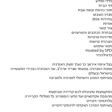
כללי ומידע
דף הבית
זמני כניסת וצאת שבת
מגזין השבוע
בחירות 2026
אודות
צור קשר
נבחרת הכתבים והפרשנים
מדיניות פרטיות
הצהרת נגישות
תנאי שימוש
Hosted by SPD
כדאי
להכיר
בצל איומי איראן: כך נערך משק האנרגיה
פסגת האנרגיה במעמד שגריר ארה"ב, שר האנרגיה ובכירי התעשייה
בישראל ובעולם
בשיתוף המכון הישראלי לאנרגיה ולסביבה
המקצועות שיבטיחו לכם קריירה מבוקשת
מהסבת אקדמאים ועד מדעי הספורט: כל מסלולי הקריירה
בלוינסקי-וינגייט
בשיתוף המרכז האקדמי לוינסקי־וינגייט