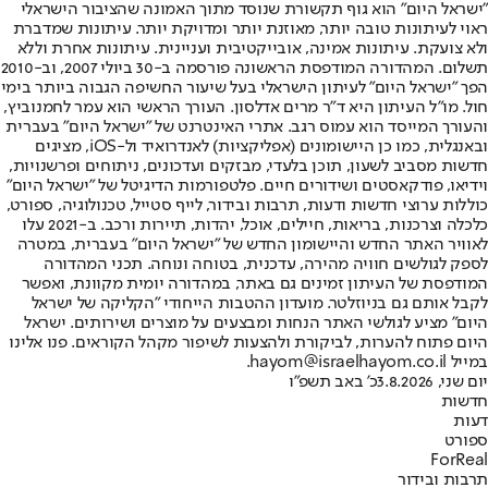
"ישראל היום" הוא גוף תקשורת שנוסד מתוך האמונה שהציבור הישראלי
ראוי לעיתונות טובה יותר, מאוזנת יותר ומדויקת יותר. עיתונות שמדברת
ולא צועקת. עיתונות אמינה, אובייקטיבית ועניינית. עיתונות אחרת וללא
תשלום. המהדורה המודפסת הראשונה פורסמה ב-30 ביולי 2007, וב-2010
הפך "ישראל היום" לעיתון הישראלי בעל שיעור החשיפה הגבוה ביותר בימי
חול. מו"ל העיתון היא ד"ר מרים אדלסון. העורך הראשי הוא עמר לחמנוביץ,
והעורך המייסד הוא עמוס רגב. אתרי האינטרנט של "ישראל היום" בעברית
ובאנגלית, כמו כן היישומונים (אפליקציות) לאנדרואיד ול-iOS, מציגים
חדשות מסביב לשעון, תוכן בלעדי, מבזקים ועדכונים, ניתוחים ופרשנויות,
וידיאו, פודקאסטים ושידורים חיים. פלטפורמות הדיגיטל של "ישראל היום"
כוללות ערוצי חדשות ודעות, תרבות ובידור, לייף סטייל, טכנולוגיה, ספורט,
כלכלה וצרכנות, בריאות, חיילים, אוכל, יהדות, תיירות ורכב. ב-2021 עלו
לאוויר האתר החדש והיישומון החדש של "ישראל היום" בעברית, במטרה
לספק לגולשים חוויה מהירה, עדכנית, בטוחה ונוחה. תכני המהדורה
המודפסת של העיתון זמינים גם באתר, במהדורה יומית מקוונת, ואפשר
לקבל אותם גם בניוזלטר. מועדון ההטבות הייחודי "הקליקה של ישראל
היום" מציע לגולשי האתר הנחות ומבצעים על מוצרים ושירותים. ישראל
היום פתוח להערות, לביקורת ולהצעות לשיפור מקהל הקוראים. פנו אלינו
במייל hayom@israelhayom.co.il.
יום שני, 3.8.2026
כ' באב תשפ"ו
חדשות
דעות
ספורט
ForReal
תרבות ובידור