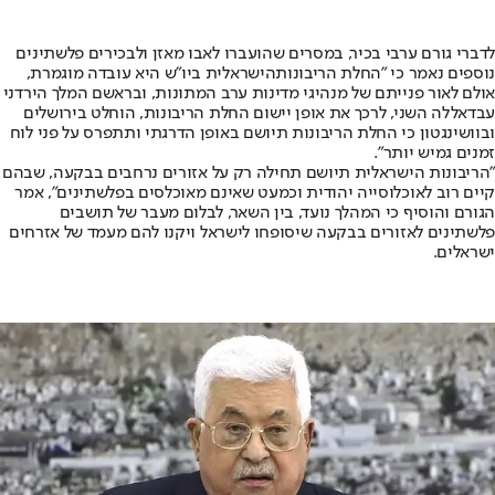
לדברי גורם ערבי בכיר, במסרים שהועברו לאבו מאזן ולבכירים פלשתינים
נוספים נאמר כי "
החלת הריבונות
הישראלית ביו"ש היא עובדה מוגמרת,
אולם לאור פנייתם של מנהיגי מדינות ערב המתונות, ובראשם המלך הירדני
עבדאללה השני, לרכך את אופן יישום החלת הריבונות, הוחלט בירושלים
ובוושינגטון כי החלת הריבונות תיושם באופן הדרגתי ותתפרס על פני לוח
זמנים גמיש יותר".
"הריבונות הישראלית תיושם תחילה רק על אזורים נרחבים בבקעה, שבהם
קיים רוב לאוכלוסייה יהודית וכמעט שאינם מאוכלסים בפלשתינים", אמר
הגורם והוסיף כי המהלך נועד, בין השאר, לבלום מעבר של תושבים
פלשתינים לאזורים בבקעה שיסופחו לישראל ויקנו להם מעמד של אזרחים
ישראלים.