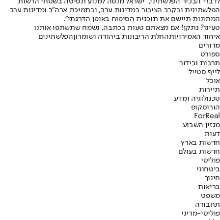
לדברי הבכיר הפלשתיני, "ישראל מנסה למנוע תסיסה בשטחי הרשות
הפלשתינית ובקרב הציבור במדינות ערב, ובתמיכת ארה"ב ומדינות ערב
המתונות תיישם את תוכנית הסיפוח באופן הדרגתי".
טעינו? נתקן! אם מצאתם טעות בכתבה, נשמח שתשתפו אותנו
איחוד האמירויות
החלת הריבונות ביהודה ושומרון
הפלשתינים
מדורים
ספורט
תרבות ובידור
לייף סטייל
אוכל
תיירות
טכנולוגיה ומדע
הורוסקופ
ForReal
מגזין השבוע
דעות
חדשות בארץ
חדשות בעולם
פוליטי
ביטחוני
חינוך
בריאות
משפט
תחבורה
פוליטי-מדיני