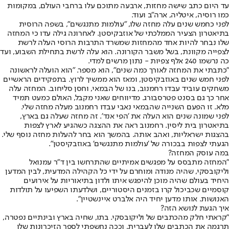
עד היום כתב שישה מחזות, ארבעה מתוכם עלו ברחבי העולם, במקומות
כמו רוסיה, איטליה, ארה"ב ועוד.
לפני כחמש שנים עלה מחזה שלו, "עולמות מתנגשים", בשפה הרוסית
בתיאטרון הצעיר הממלכתי של אוזבקיסטן. לאחרונה גילה עדו כי המחזה
שלו נבחר להיות אחד מהמחזות שמשרד התרבות הרוסי העלה לרשת
לצפייה מקוונת, בשל משבר הקורונה. הוא עלה לרשת בתחילת השבוע, ועד
כה נרשמו 240 אלף צפיות - נתון מרשים למדי.
"כתבתי את המחזה לאורך כמה שנים", הוא מספר. "הוא הועלה לראשונה
לפני חמש שנים באוזבקיסטן, ומאז הוא ממשיך לרוץ. בתפקידים הראשיים
משחקים עוביד עבדו רחמנוב, בנו של הבמאי, וחסן סליחוב. המחזה עלה
אחר כך גם בסנט פטרסבורג. מדיווחים שאני מקבל, האולם כמעט תמיד
מלא. זו הפעם השנייה שהבמאי נאבי עבדו רחמנוב מעלה מחזה שלי.
לפני שמונה שנים הוא העלה את 'הפי אנד'. זה מחזה שעלה גם בארץ,
בתיאטרון בית ליסין. רחמנוב ראה את ההצגה כשהגיע לארץ לצפות
בהצגות ישראליות, ואהב אותה. בהמשך הוא בחר להעלות מחזה נוסף שלי.
הגעתי לצפות בבכורה של 'עולמות מתנגשים' באוזבקיסטן".
במה עוסק המחזה?
"המחזה מתבסס על מפגשים אמיתיים שהתרחשו בין ד"ר עמנואל
וליקובסקי, שהיה מנודה ומוחרם על ידי כל הקהילה המדעית, לבין המדען
היחיד בעולם שהיה מוכן להיפגש איתו ולדון בתיאוריות על אירועים
קוסמיים שכביכול קרו בזמנים היסטוריים, ושלדעתו השפיעו על תולדות
האנושות. אותו מדען יחיד היה אלברט איינשטיין".
איך הגעת לנושא הזה?
"קראתי חלק מהכתבים של וליקובסקי. בתו, שחיה בארץ ובינתיים נפטרה,
תרגמה את הכתבים שלו לעברית, וככה נחשפתי לספר הזיכרונות שלו