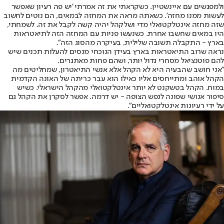
ולמפגשים עם איינשטיין. כשקראתי את זה אמרתי 'יש פה רעיון שאפשר
לעשות ממנו מחזה'. כשאתה מראה את המחזה לבמאים, הם נוטים לחשוב
שזה מחזה אינטלקטואלי מדי ושלקהל יהיה קשה לקבל את זה. לשמחתי,
היו במאים שחשבו אחרת. כשנעשו פניות עם המחזה הזה לתיאטראות
בארץ - התקבלה תשובה שלילית, בעיקרה מהסוג הזה".
נראה שרוב התיאטראות בארץ בעידן הנוכחי מנסים להעלות תכנים שיש
להם פוטנציאל מסחרי גדול יותר, ושהם פחות מאתגרים.
"אני חושב שהבעיה היא לא הקהל אלא אנשי התיאטרון, שמחליטים מה
הקהל אוהב ומתייחסים אליו כאילו הוא עבר כריתה של האונה הקדמית
במוח. הקהל בטשקנט לא יותר אינטלקטואלי מהקהל הישראלי. כשיש
סיפור אנושי שפונה לנפש הצופה - יש דרמה. אפשר לסקרן את הקהל גם
על ידי רעיונות אינטלקטואליים".