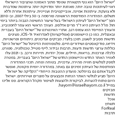
"ישראל היום" הוא גוף תקשורת שנוסד מתוך האמונה שהציבור הישראלי
ראוי לעיתונות טובה יותר, מאוזנת יותר ומדויקת יותר. עיתונות שמדברת
ולא צועקת. עיתונות אמינה, אובייקטיבית ועניינית. עיתונות אחרת וללא
תשלום. המהדורה המודפסת הראשונה פורסמה ב-30 ביולי 2007, וב-2010
הפך "ישראל היום" לעיתון הישראלי בעל שיעור החשיפה הגבוה ביותר בימי
חול. מו"ל העיתון היא ד"ר מרים אדלסון. העורך הראשי הוא עמר לחמנוביץ,
והעורך המייסד הוא עמוס רגב. אתרי האינטרנט של "ישראל היום" בעברית
ובאנגלית, כמו כן היישומונים (אפליקציות) לאנדרואיד ול-iOS, מציגים
חדשות מסביב לשעון, תוכן בלעדי, מבזקים ועדכונים, ניתוחים ופרשנויות,
וידיאו, פודקאסטים ושידורים חיים. פלטפורמות הדיגיטל של "ישראל היום"
כוללות ערוצי חדשות ודעות, תרבות ובידור, לייף סטייל, טכנולוגיה, ספורט,
כלכלה וצרכנות, בריאות, חיילים, אוכל, יהדות, תיירות ורכב. ב-2021 עלו
לאוויר האתר החדש והיישומון החדש של "ישראל היום" בעברית, במטרה
לספק לגולשים חוויה מהירה, עדכנית, בטוחה ונוחה. תכני המהדורה
המודפסת של העיתון זמינים גם באתר, במהדורה יומית מקוונת, ואפשר
לקבל אותם גם בניוזלטר. מועדון ההטבות הייחודי "הקליקה של ישראל
היום" מציע לגולשי האתר הנחות ומבצעים על מוצרים ושירותים. ישראל
היום פתוח להערות, לביקורת ולהצעות לשיפור מקהל הקוראים. פנו אלינו
במייל hayom@israelhayom.co.il.
מבזקים
חדשות
אוכל
תשחץ
ForReal
תרבות