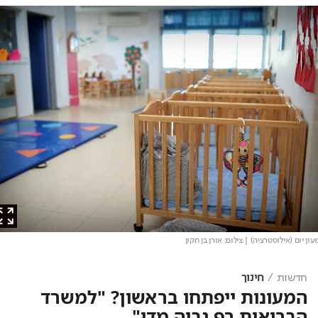
 יום (אילוסטרציה)
| צילום: אורן בן חקון
חדשות
חינוך
המעונות ייפתחו בראשון? "למשרד
הבריאות רף גבוה מדי"