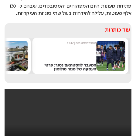
פתיחת מעונות היום המפוקחים והמסובסדים, שבהם כ- 130 
אלף פעוטות, עלולה להידחות בשל שתי סוגיות העיקריות.  
עוד כותרות
מערכת ספורט היום
|
13:42
מערכ
המעבר לווסטהאם נסגר: פרטי
"אנ
העסקה של מנור סולומון
שלט