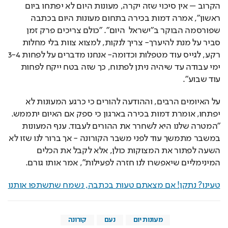
הקרוב – אין סיכוי שזה יקרה, מעונות היום לא יפתחו ביום 
ראשון", אמרה דמות בכירה בתחום מעונות היום בכתבה 
שפורסמה הבוקר ב"ישראל  היום". "כולם צריכים פרק זמן 
סביר על מנת להיערך- צריך לנקות, למצוא צוות בלי מחלות 
רקע, לגייס עוד מטפלות וכדומה- אנחנו מדברים על לפחות 3-4 
ימי עבודה עד שיהיה ניתן לפתוח, כך שזה בטח ייקח לפחות 
עוד שבוע". 
על האיומים הרבים, וההודעה להורים כי כרגע המעונות לא 
יפתחו, אומרת דמות בכירה בארגון כי ספק אם האיום יתממש. 
"המטרה שלנו היא לשחרר את ההורים לעבוד. ענף המעונות 
במשבר מתמשך עוד לפני משבר הקורונה - אך ברור לנו שזו לא 
השעה לפתור את המצוקות כולן, אלא לקבל את הכלים 
המינימליים שיאפשרו לנו חזרה לפעילות", אמר אותו גורם. 
טעינו? נתקן! אם מצאתם טעות בכתבה, נשמח שתשתפו אותנו
מעונות יום
נעם
קורונה