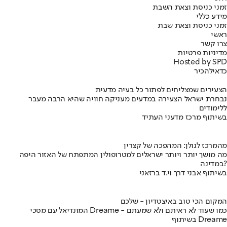
זמני כניסת וצאת השבת
מידע כללי
זמני כניסת וצאת שבת
ראשי
צרו קשר
מדיניות פרטיות
Hosted by SPD
כדאי
להכיר
הצעירים שמצליחים לפתור כל בעיה מדעית
נבחרת ישראל הצעירה במדעים מעניקה חוויה שהיא הרבה מעבר
ללימודים
בשיתוף מרכז מדעני העתיד
מהמרכז לגולן: המהפכה של קצרין
מה מושך יותר ויותר ישראלים למטרופולין המתפתח של האזור היפה
במדינה?
בשיתוף אבני דרך וי.ד ברזאני
המקום הכי טוב באיצטדיון - שלכם
המונדיאל עם מסכי Dreame - כמו שעוד לא ראיתם ולא שמעתם
בשיתוף Dreame