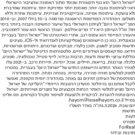
"ישראל היום" הוא גוף תקשורת שנוסד מתוך האמונה שהציבור הישראלי
ראוי לעיתונות טובה יותר, מאוזנת יותר ומדויקת יותר. עיתונות שמדברת
ולא צועקת. עיתונות אמינה, אובייקטיבית ועניינית. עיתונות אחרת וללא
תשלום. המהדורה המודפסת הראשונה פורסמה ב-30 ביולי 2007, וב-2010
הפך "ישראל היום" לעיתון הישראלי בעל שיעור החשיפה הגבוה ביותר בימי
חול. מו"ל העיתון היא ד"ר מרים אדלסון. העורך הראשי הוא עמר לחמנוביץ,
והעורך המייסד הוא עמוס רגב. אתרי האינטרנט של "ישראל היום" בעברית
ובאנגלית, כמו כן היישומונים (אפליקציות) לאנדרואיד ול-iOS, מציגים
חדשות מסביב לשעון, תוכן בלעדי, מבזקים ועדכונים, ניתוחים ופרשנויות,
וידיאו, פודקאסטים ושידורים חיים. פלטפורמות הדיגיטל של "ישראל היום"
כוללות ערוצי חדשות ודעות, תרבות ובידור, לייף סטייל, טכנולוגיה, ספורט,
כלכלה וצרכנות, בריאות, חיילים, אוכל, יהדות, תיירות ורכב. ב-2021 עלו
לאוויר האתר החדש והיישומון החדש של "ישראל היום" בעברית, במטרה
לספק לגולשים חוויה מהירה, עדכנית, בטוחה ונוחה. תכני המהדורה
המודפסת של העיתון זמינים גם באתר, במהדורה יומית מקוונת, ואפשר
לקבל אותם גם בניוזלטר. מועדון ההטבות הייחודי "הקליקה של ישראל
היום" מציע לגולשי האתר הנחות ומבצעים על מוצרים ושירותים. ישראל
היום פתוח להערות, לביקורת ולהצעות לשיפור מקהל הקוראים. פנו אלינו
במייל hayom@israelhayom.co.il.
יום שבת, 14.3.2026
כ"ה באדר תשפ"ו
חדשות
דעות
ספורט
ForReal
תרבות ובידור