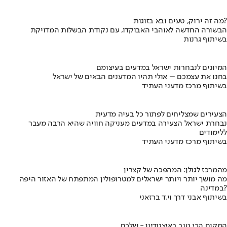
מה זה ירוק, טעים ובא בזוגות?
הבשורה החדשה לאוהבי האבוקדו, עם נקודת הבשלות המדויקת
בשיתוף גרנות
המיונים לנבחרות ישראל במדעים בעיצומם
בחנו את עצמכם – אולי תהיו המדענים הבאים של ישראל
בשיתוף מרכז מדעני העתיד
הצעירים שמצליחים לפתור כל בעיה מדעית
נבחרת ישראל הצעירה במדעים מעניקה חוויה שהיא הרבה מעבר
ללימודים
בשיתוף מרכז מדעני העתיד
מהמרכז לגולן: המהפכה של קצרין
מה מושך יותר ויותר ישראלים למטרופולין המתפתח של האזור היפה
במדינה?
בשיתוף אבני דרך וי.ד ברזאני
המקום הכי טוב באיצטדיון - שלכם