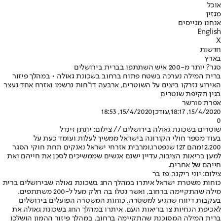
אוכל
מגזין
אנחנו מגייסים
English
X
חדשות
בארץ
סגר? יותר מ-200 איש השתתפו בברית בירושלים
ברית המילה נערכה בשטח פתוח ברחוב בשכונת גאולה • במהלך פיזור
האירוע נזרקו ביצים על השוטרים, ארבעה דו"חות נרשמו ואזרח אחד נעצר
בגין תקיפת שוטרים
אפרת פורשר
15/4/2020, 18:17
,עודכן
15/4/2020, 18:53
0
שוטרים בשכונת גאולה בירושלים // צילום: יונתן זינדל
בעוד מספר חולי הקורונה בישראל ממשיך לעלות ועומד כעת על
12,200
מהם 127 שנפטרו,
ומרבית אזרחי ישראל נאנקים תחת חוקי הסגר
למען בריאות הציבור, עדיין ישנם אנשים שממשיכים לסכן את חייהם ואת
חייהם של אחרים.
צילום: יוני ריקנר, פז בר
כוחות משטרת ישראל איתרו במהלך החג בשכונת גאולה שבירושלים ברית
מילה שהתקיימה ברחוב, ואשר נטלו בה חלק מעל ל-200 משתתפים.
בעקבות דיווח שהגיע למשטרה, כוחות המשטרה הפועלים בירושלים
לאכיפת הנחיות צו בריאות העם, איתרו במהלך החג בשכונת גאולה את
ברית המילה המסוכנת שהתקיימה ברחוב. במהלך פיזור ההמון הושלכו