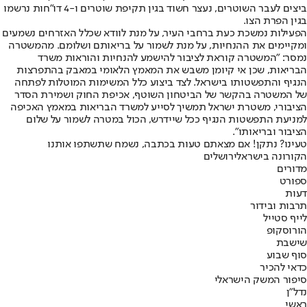
ביצים לעבר השוטרים, נעצר חשוד בגין תקיפת שוטרים ו-4 דו"חות נרשמו
בגין הפרת הצו.
הפעילות נמשכת כעת ברחבי העיר, על מנת לוודא שכלל האזרחים נשמעים
ומקיימים את ההנחיות, על מנת לשמור על בריאותם ושלומם. מהמשטרה
נמסר: "המשטרה קוראת לציבור להישמע להנחיות והוראות משרד
הבריאות, שכן אי קיומן משבש את המאמץ הלאומי במאבק בהתפרצות
הנגיף והתפשטותו בישראל. לצד ביצוע כלל המשימות המוטלות לפתחה
של המשטרה בהקשר של הביטחון השוטף, אכיפת החוק ושמירת הסדר
הציבורי, משטרת ישראל תמשיך לסייע למשרד הבריאות במאמץ האכיפה
למניעת התפשטות הנגיף ככל שיידרש, הכול במטרה לשמור על שלום
הציבור ובריאותו".
טעינו? נתקן! אם מצאתם טעות בכתבה, נשמח שתשתפו אותנו
הקורונה בישראל
ירושלים
מדורים
ספורט
דעות
תרבות ובידור
לייף סטייל
הורוסקופ
שישבת
סוף שבוע
כדאי להכיר
סיפור המשק הישראלי
נדל"ן
ראשי