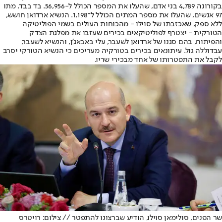
בקורונה 4,789 בני אדם, שהעלו את המספר הכולל ל-56,956. בד בבד, מתו
97 אנשים, שהעלו את מספר המתים הכולל ל־1,198. הנשיא ארדואן חושש,
ללא ספק, שאכזבתו של סוילו - מהכוחות העולים בשמי הפוליטיקה
הטורקית - יצטרף לפוליטיקאים בכירים שעזבו את מפלגת הצדק
והפיתוח, בהם סגנו של ארדואן לשעבר, עלי באבאג'ן, והנשיא לשעבר,
עבדוללה גול. עיתונאים בכירים בטורקיה מעריכים כי הנשיא הטורקי יסרב
לקבל את התפטרותו של אחד מבכירי שריו.
שר הפנים, סולימאן סוילו, הודיע שברצונו להתפטר // צילום: רויטרס