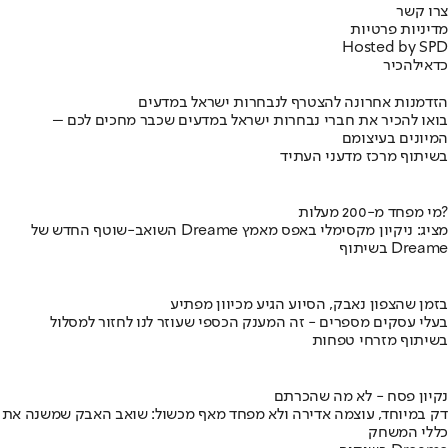
צרו קשר
מדיניות פרטיות
Hosted by SPD
כדאי
להכיר
הזדמנות אחרונה להצטרף לנבחרות ישראל במדעים
בואו להכיר את חברי נבחרות ישראל במדעים שכבר מחכים לכם –
המיונים בעיצומם
בשיתוף מרכז מדעני העתיד
מי מפחד מ-200 מעלות?
השואב-שוטף החדש של Dreame מציג: ניקיון מקסימלי באפס מאמץ
בשיתוף Dreame
בזמן שהצפון נאבק, הסיוע הגיע מכיוון מפתיע
בעלי עסקים מספרים - זה המענק הכספי שעוזר לנו לחזור למסלול
בשיתוף מזרחי טפחות
נקיון פסח - לא מה שהכרתם
דק במיוחד, עוצמה אדירה ולא מפחד מאף מכשול: שואב האבק שמשנה את
כללי המשחק