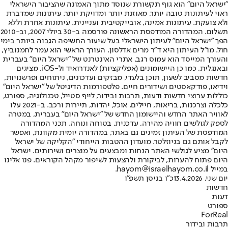
"ישראל היום" הוא גוף תקשורת שנוסד מתוך האמונה שהציבור הישראלי
ראוי לעיתונות טובה יותר, מאוזנת יותר ומדויקת יותר. עיתונות שמדברת
ולא צועקת. עיתונות אמינה, אובייקטיבית ועניינית. עיתונות אחרת וללא
תשלום. המהדורה המודפסת הראשונה פורסמה ב-30 ביולי 2007, וב-2010
הפך "ישראל היום" לעיתון הישראלי בעל שיעור החשיפה הגבוה ביותר בימי
חול. מו"ל העיתון היא ד"ר מרים אדלסון. העורך הראשי הוא עמר לחמנוביץ,
והעורך המייסד הוא עמוס רגב. אתרי האינטרנט של "ישראל היום" בעברית
ובאנגלית, כמו כן היישומונים (אפליקציות) לאנדרואיד ול-iOS, מציגים
חדשות מסביב לשעון, תוכן בלעדי, מבזקים ועדכונים, ניתוחים ופרשנויות,
וידיאו, פודקאסטים ושידורים חיים. פלטפורמות הדיגיטל של "ישראל היום"
כוללות ערוצי חדשות ודעות, תרבות ובידור, לייף סטייל, טכנולוגיה, ספורט,
כלכלה וצרכנות, בריאות, חיילים, אוכל, יהדות, תיירות ורכב. ב-2021 עלו
לאוויר האתר החדש והיישומון החדש של "ישראל היום" בעברית, במטרה
לספק לגולשים חוויה מהירה, עדכנית, בטוחה ונוחה. תכני המהדורה
המודפסת של העיתון זמינים גם באתר, במהדורה יומית מקוונת, ואפשר
לקבל אותם גם בניוזלטר. מועדון ההטבות הייחודי "הקליקה של ישראל
היום" מציע לגולשי האתר הנחות ומבצעים על מוצרים ושירותים. ישראל
היום פתוח להערות, לביקורת ולהצעות לשיפור מקהל הקוראים. פנו אלינו
במייל hayom@israelhayom.co.il.
יום שני, 13.4.2026
כ"ו בניסן תשפ"ו
חדשות
דעות
ספורט
ForReal
תרבות ובידור