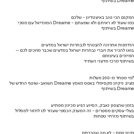
בשיתוף Dreame
המקום הכי טוב באיצטדיון - שלכם
המונדיאל עם מסכי Dreame - כמו שעוד לא ראיתם ולא שמעתם
בשיתוף Dreame
הזדמנות אחרונה להצטרף לנבחרות ישראל במדעים
בואו להכיר את חברי נבחרות ישראל במדעים שכבר מחכים לכם –
המיונים בעיצומם
בשיתוף מרכז מדעני העתיד
מי מפחד מ-200 מעלות?
השואב-שוטף החדש של Dreame מציג: ניקיון מקסימלי באפס מאמץ
בשיתוף Dreame
בזמן שהצפון נאבק, הסיוע הגיע מכיוון מפתיע
בעלי עסקים מספרים - זה המענק הכספי שעוזר לנו לחזור למסלול
בשיתוף מזרחי טפחות
נקיון פסח - לא מה שהכרתם