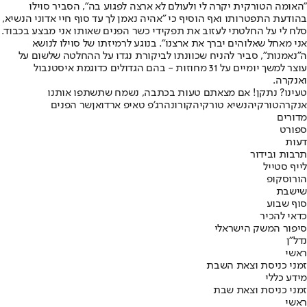
"האומה הטורקית יקרה לי ולעולם לא ארצה לפגוע בה", הסביר סוילו
בהודעת התפטרותו ואף הוסיף כי "אהיה נאמן לך עד סוף חיי אדוני הנשיא,
סלח לי על החלטתי לעזוב את תפקידי כשר הפנים שאותו אני מבצע בכבוד.
אני מאחל שאלוהים יברך את ארצנו". בנוגע לרמיזתו של סוילו לנושא
ה"נאמנות", סביר להניח שכוונתו לביקורת נגדו על ההחלטה שלשום על
עוצר למשך יומיים על 31 מחוזות - בהם הגדולים כדוגמת איסטנבול
ואנקרה.
טעינו? נתקן! אם מצאתם טעות בכתבה, נשמח שתשתפו אותנו
אנקרה
טורקיה
נשיא טורקיה
קורונה
רג'פ טאיפ ארדואן
שר הפנים
מדורים
ספורט
דעות
תרבות ובידור
לייף סטייל
הורוסקופ
שישבת
סוף שבוע
כדאי להכיר
סיפור המשק הישראלי
נדל"ן
ראשי
זמני כניסת וצאת השבת
מידע כללי
זמני כניסת וצאת שבת
ראשי