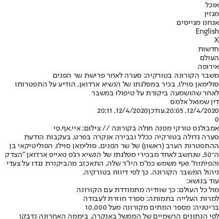
אוכל
מגזין
אנחנו מגייסים
English
X
חדשות
העולם
אירופה
משבר הקורונה בטורקיה: סערה לאחר פרישת שר הפנים
סולימאן סוילו, בכיר במפלגתו של הנשיא ארדואן, הודיע על התפטרותו
לאחר שהושמעה ביקורת על טיפולו במשבר
דין שמואל אלמס
12/4/2020, 20:05
,עודכן
12/4/2020, 20:11
0
אמבולנס טורקי מפנה חולה בקורונה // צילום: איי.אף.פי
סערה גדולה בטורקיה ככלל ובבירה אנקרה בפרט, בעקבות הודעת
ההתפטרות הערב (ראשון) של שר הפנים, סולימאן סוילו. הפוליטיקאי בן
ה־50, שנחשב לאחד מבכירי מפלגתו של הנשיא רג'פ טאייפ ארדואן "הצדק
והפיתוח" ואף משמש כמ"מ היו"ר שלה, התאכזב מהביקורת נגדו על צעדי
ניהול המשבר הקורונה. כך לפי דיווח בטורקיה.
עוד בנושא:
מול כל העולם: כך שוודיה מתמודדת עם הקורונה
למרות העלייה בתמותה: ספרד חוזרת לעבודה
בריטניה: מספר המתים מקורונה מעל 10,000
לפי הנתונים הרשמיים של הממשל באנקרה, ביממה האחרונה נדבקו