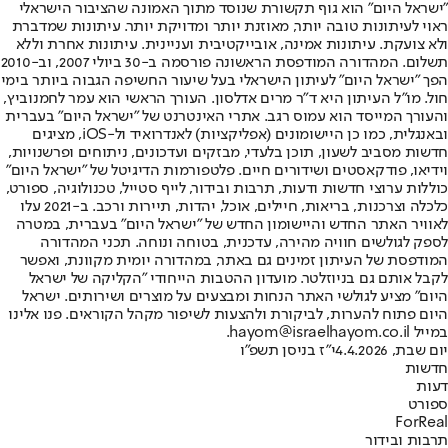
"ישראל היום" הוא גוף תקשורת שנוסד מתוך האמונה שהציבור הישראלי
ראוי לעיתונות טובה יותר, מאוזנת יותר ומדויקת יותר. עיתונות שמדברת
ולא צועקת. עיתונות אמינה, אובייקטיבית ועניינית. עיתונות אחרת וללא
תשלום. המהדורה המודפסת הראשונה פורסמה ב-30 ביולי 2007, וב-2010
הפך "ישראל היום" לעיתון הישראלי בעל שיעור החשיפה הגבוה ביותר בימי
חול. מו"ל העיתון היא ד"ר מרים אדלסון. העורך הראשי הוא עמר לחמנוביץ,
והעורך המייסד הוא עמוס רגב. אתרי האינטרנט של "ישראל היום" בעברית
ובאנגלית, כמו כן היישומונים (אפליקציות) לאנדרואיד ול-iOS, מציגים
חדשות מסביב לשעון, תוכן בלעדי, מבזקים ועדכונים, ניתוחים ופרשנויות,
וידיאו, פודקאסטים ושידורים חיים. פלטפורמות הדיגיטל של "ישראל היום"
כוללות ערוצי חדשות ודעות, תרבות ובידור, לייף סטייל, טכנולוגיה, ספורט,
כלכלה וצרכנות, בריאות, חיילים, אוכל, יהדות, תיירות ורכב. ב-2021 עלו
לאוויר האתר החדש והיישומון החדש של "ישראל היום" בעברית, במטרה
לספק לגולשים חוויה מהירה, עדכנית, בטוחה ונוחה. תכני המהדורה
המודפסת של העיתון זמינים גם באתר, במהדורה יומית מקוונת, ואפשר
לקבל אותם גם בניוזלטר. מועדון ההטבות הייחודי "הקליקה של ישראל
היום" מציע לגולשי האתר הנחות ומבצעים על מוצרים ושירותים. ישראל
היום פתוח להערות, לביקורת ולהצעות לשיפור מקהל הקוראים. פנו אלינו
במייל hayom@israelhayom.co.il.
יום שבת, 4.4.2026
י"ז בניסן תשפ"ו
חדשות
דעות
ספורט
ForReal
תרבות ובידור