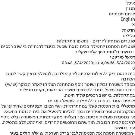
אוכל
מגזין
אנחנו מגייסים
English
X
חדשות
פלילים
שוטרים התחזו לחרדים - וחשפו התקהלות
שוטרים הסתננו לתפילה בבית כנסת שפעל בניגוד להנחיות ביישוב רכסים
• נרשמו דו"חות בסך אלפי שקלים
דניאל סיריוטי
3/4/2020, 06:56
,עודכן
3/4/2020, 08:48
0
בית כנסת ריק // צילום ארכיון: לירון מולדובן, למצולמים אין קשר לתוכן
הכתבה
מפקד משטרת זבולון ושוטר נוסף מהתחנה הצליחו לאתר הבוקר (שישי)
בית כנסת שפעל בניגוד להנחיות משרד הבריאות, וקיים תפילות
בהתקהלות, ביישוב רכסים שליד חיפה.
אכיפת הסגר בבני ברק // צילום: שמואל בוכריס
מתפללי בית הכנסת פעלו במחתרתיות, ואף הציבו תצפיתנים שהודיעו על
התקרבות שוטרים ופקחים ובכך הצליחו להפעיל את בית הכנסת בחשאי,
אך במסגרת פעולות אכיפת הצו, הצליחו מפקד תחנת המשטרה ובלש נוסף
להיכנס לבית הכנסת, תוך שהם מחופשים לחרדים, ואף להשתלב בתפילה.
עוד בנושא:
•
המשטרה חסמה את הכניסות לבני ברק; הערכה: 75 אלף חולים בעיר