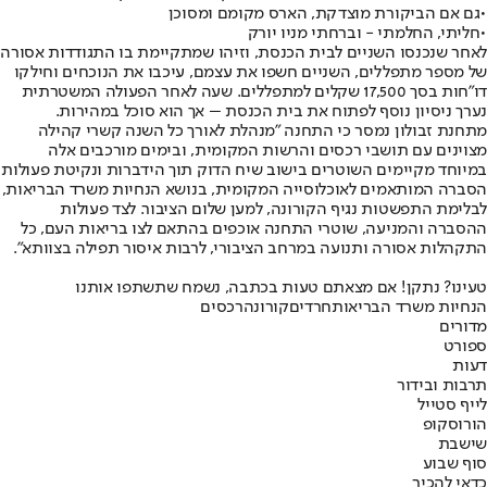
•
גם אם הביקורת מוצדקת, הארס מקומם ומסוכן
•
חליתי, החלמתי - וברחתי מניו יורק
לאחר שנכנסו השניים לבית הכנסת, וזיהו שמתקיימת בו התגודדות אסורה
של מספר מתפללים, השניים חשפו את עצמם, עיכבו את הנוכחים וחילקו
דו"חות בסך 17,500 שקלים למתפללים. שעה לאחר הפעולה המשטרתית
נערך ניסיון נוסף לפתוח את בית הכנסת – אך הוא סוכל במהירות.
מתחנת זבולון נמסר כי התחנה "מנהלת לאורך כל השנה קשרי קהילה
מצוינים עם תושבי רכסים והרשות המקומית, ובימים מורכבים אלה
במיוחד מקיימים השוטרים בישוב שיח הדוק תוך הידברות ונקיטת פעולות
הסברה המותאמים לאוכלוסייה המקומית, בנושא הנחיות משרד הבריאות,
לבלימת התפשטות נגיף הקורונה, למען שלום הציבור. לצד פעולות
ההסברה והמניעה, שוטרי התחנה אוכפים בהתאם לצו בריאות העם, כל
התקהלות אסורה ותנועה במרחב הציבורי, לרבות איסור תפילה בצוותא".
טעינו? נתקן! אם מצאתם טעות בכתבה, נשמח שתשתפו אותנו
הנחיות משרד הבריאות
חרדים
קורונה
רכסים
מדורים
ספורט
דעות
תרבות ובידור
לייף סטייל
הורוסקופ
שישבת
סוף שבוע
כדאי להכיר