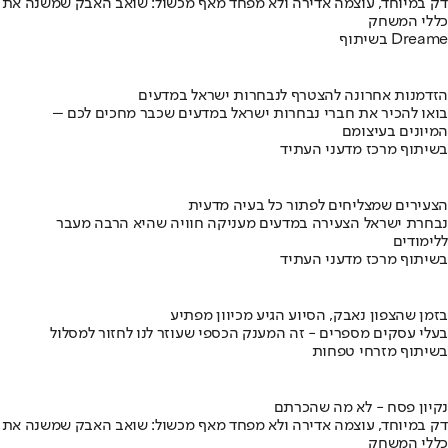
דק במיוחד, עוצמה אדירה ולא מפחד מאף מכשול: שואב האבק שמשנה את
כללי המשחק
בשיתוף Dreame
הזדמנות אחרונה להצטרף לנבחרות ישראל במדעים
בואו להכיר את חברי נבחרות ישראל במדעים שכבר מחכים לכם –
המיונים בעיצומם
בשיתוף מרכז מדעני העתיד
הצעירים שמצליחים לפתור כל בעיה מדעית
נבחרת ישראל הצעירה במדעים מעניקה חוויה שהיא הרבה מעבר
ללימודים
בשיתוף מרכז מדעני העתיד
בזמן שהצפון נאבק, הסיוע הגיע מכיוון מפתיע
בעלי עסקים מספרים - זה המענק הכספי שעוזר לנו לחזור למסלול
בשיתוף מזרחי טפחות
נקיון פסח - לא מה שהכרתם
דק במיוחד, עוצמה אדירה ולא מפחד מאף מכשול: שואב האבק שמשנה את
כללי המשחק