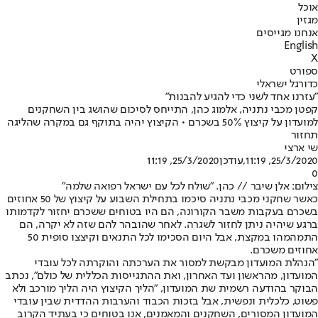
אוכל
מגזין
אנחנו מגייסים
English
X
ספורט
כדורגל ישראלי
"עזרנו אחד לשני כדי להגיע להבנות"
קפטן מכבי נתניה, אלמוג כהן, התייחס לסיכום שהושג בין השחקנים
למועדון על קיצוץ 50% בשכרם • הקיצוץ יהיה בתוקף גם במקרה שהליגה
תחזור
שי ארצי
25/3/2020, 11:19
,עודכן
25/3/2020, 11:19
0
צילום: אלן שיבר // כהן. "שולח לכל עם ישראל רפואה שלמה"
כאשר שחקני מכבי נתניה סיכמו בתחילת השבוע על קיצוץ של 50 אחוזים
בשכרם בעקבות משבר הקורונה, הם היו בטוחים ששכרם יחזור לקדמותו
ברגע שיהיה ניתן לחזור לשגרה. לאחר שהובהר להם שזה לא יקרה, הם
התמהמהו במקצת, אבל היום הסכימו לכל התנאים וקיצצו סופית 50
אחוזים משכרם.
"הנהלת המועדון מבקשת למסור את הערכתה והוקרתה לכל עובדי
המועדון, מהראשון ועד האחרון, ואת ההתגייסות הכללית של כולם", נכתב
הבוקר בהודעה רשמית שת המועדון, "הליך הקיצוץ היה הליך מורכב ולא
פשוט, כלכלית ונפשית, אבל בזכות הכבוד והערבות ההדדית שבין עובדי
המועדון המסורים, השחקנים והמאמנים, אנו בטוחים כי בעתיד הקרוב