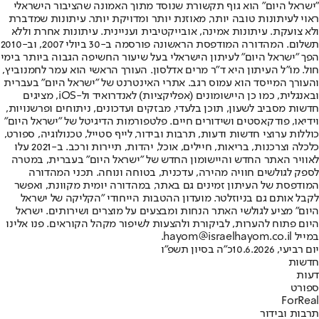
"ישראל היום" הוא גוף תקשורת שנוסד מתוך האמונה שהציבור הישראלי
ראוי לעיתונות טובה יותר, מאוזנת יותר ומדויקת יותר. עיתונות שמדברת
ולא צועקת. עיתונות אמינה, אובייקטיבית ועניינית. עיתונות אחרת וללא
תשלום. המהדורה המודפסת הראשונה פורסמה ב-30 ביולי 2007, וב-2010
הפך "ישראל היום" לעיתון הישראלי בעל שיעור החשיפה הגבוה ביותר בימי
חול. מו"ל העיתון היא ד"ר מרים אדלסון. העורך הראשי הוא עמר לחמנוביץ,
והעורך המייסד הוא עמוס רגב. אתרי האינטרנט של "ישראל היום" בעברית
ובאנגלית, כמו כן היישומונים (אפליקציות) לאנדרואיד ול-iOS, מציגים
חדשות מסביב לשעון, תוכן בלעדי, מבזקים ועדכונים, ניתוחים ופרשנויות,
וידיאו, פודקאסטים ושידורים חיים. פלטפורמות הדיגיטל של "ישראל היום"
כוללות ערוצי חדשות ודעות, תרבות ובידור, לייף סטייל, טכנולוגיה, ספורט,
כלכלה וצרכנות, בריאות, חיילים, אוכל, יהדות, תיירות ורכב. ב-2021 עלו
לאוויר האתר החדש והיישומון החדש של "ישראל היום" בעברית, במטרה
לספק לגולשים חוויה מהירה, עדכנית, בטוחה ונוחה. תכני המהדורה
המודפסת של העיתון זמינים גם באתר, במהדורה יומית מקוונת, ואפשר
לקבל אותם גם בניוזלטר. מועדון ההטבות הייחודי "הקליקה של ישראל
היום" מציע לגולשי האתר הנחות ומבצעים על מוצרים ושירותים. ישראל
היום פתוח להערות, לביקורת ולהצעות לשיפור מקהל הקוראים. פנו אלינו
במייל hayom@israelhayom.co.il.
יום רביעי, 10.6.2026
כ"ה בסיון תשפ"ו
חדשות
דעות
ספורט
ForReal
תרבות ובידור