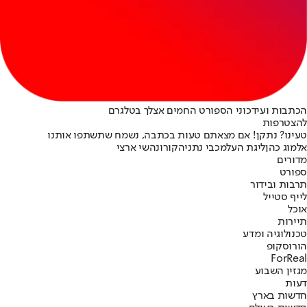
הכתבות ועידכוני הספורט החמים אצלך בטלגרם
להצטרפות
טעינו? נתקן! אם מצאתם טעות בכתבה, נשמח שתשתפו אותנו
אלמוג כהן
ליגת העל
מכבי נתניה
קורונה
שי ארצי
מדורים
ספורט
תרבות ובידור
לייף סטייל
אוכל
תיירות
טכנולוגיה ומדע
הורוסקופ
ForReal
מגזין השבוע
דעות
חדשות בארץ