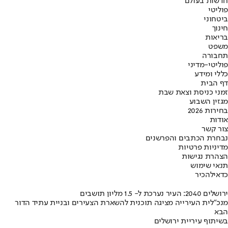
חדשות בעולם
פוליטי
ביטחוני
חינוך
בריאות
משפט
תחבורה
פוליטי-מדיני
כללי ומידע
דף הבית
זמני כניסת וצאת שבת
מגזין השבוע
בחירות 2026
אודות
צור קשר
נבחרת הכתבים והפרשנים
מדיניות פרטיות
הצהרת נגישות
תנאי שימוש
כדאי
להכיר
ירושלים 2040: העיר נערכת ל- 1.5 מליון תושבים
מנכ"לית העירייה מציגה תוכנית להשארת הצעירים ובניית עתיד הדור
הבא
בשיתוף עיריית ירושלים