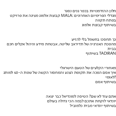
חלון ההזדמנויות בכפר גנים נסגר
קבוצת אלמוג מציגה את פרויקט MALA: מגדלי הפרימיום האחרונים
בפתח תקווה
בשיתוף קבוצת אלמוג
כך תחסכו בחשמל בלי להזיע
מהפכת האנרגיה של תדיראן: שליטה, אבטחת מידע וניהול אקלים חכם
בבית
בשיתוף TADIRAN
מאחורי הקלעים של הטעם הישראלי
איך אסם הפכה את תקופת הצנע והמחסור הקשה של שנות ה-40 למותג
לאומי?
בשיתוף אסם
אתם עוד לא שם? הטיסה למונדיאל כבר יצאה
יונדאי לוקחת אתכם לבמה הכי גדולה בעולם
בשיתוף יונדאי מבית כלמוביל