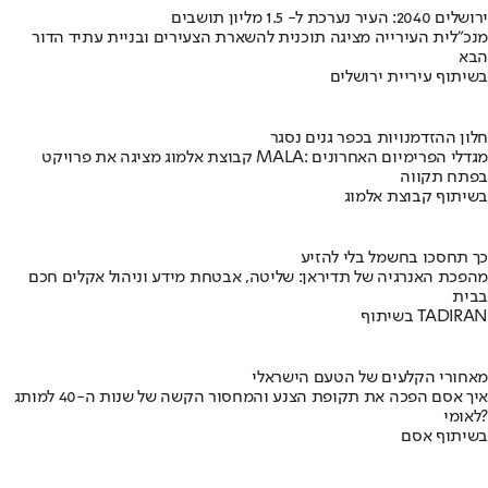
ירושלים 2040: העיר נערכת ל- 1.5 מליון תושבים
מנכ"לית העירייה מציגה תוכנית להשארת הצעירים ובניית עתיד הדור
הבא
בשיתוף עיריית ירושלים
חלון ההזדמנויות בכפר גנים נסגר
קבוצת אלמוג מציגה את פרויקט MALA: מגדלי הפרימיום האחרונים
בפתח תקווה
בשיתוף קבוצת אלמוג
כך תחסכו בחשמל בלי להזיע
מהפכת האנרגיה של תדיראן: שליטה, אבטחת מידע וניהול אקלים חכם
בבית
בשיתוף TADIRAN
מאחורי הקלעים של הטעם הישראלי
איך אסם הפכה את תקופת הצנע והמחסור הקשה של שנות ה-40 למותג
לאומי?
בשיתוף אסם