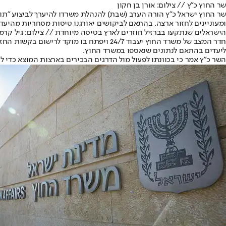
שר החוץ כ"ץ // צילום: אורן בן חקון
שר החוץ ישראל כ"ץ הורה הערב (שבת) להנהלת משרדו להיערך לביצוע "תוכנ
ומעוניינים לחזור ארצה. בהתאם לביקושים יאורגנו טיסות מסחריות מהיעד
הישראלים שנתקעו בברזיל חוזרים לארץ בטיסה מיוחדת // צילום: גיל קרמ
חדר המצב של משרד החוץ יעבוד 24/7 ויפתח
ליעדים בהתאם לנתונים שנאספו במשרד החוץ.
השר כ"ץ אמר כי בכוונתו לפעול מול הדרגים הבכירים בארצות המוצא כדי 