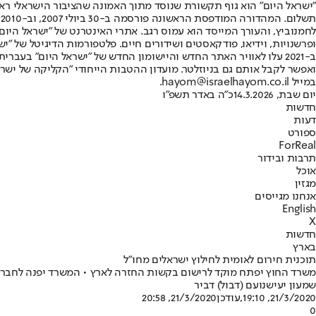
"ישראל היום" הוא גוף תקשורת שנוסד מתוך האמונה שהציבור הישראלי ראוי 
ת
ופרשנויות, וידיאו, פודקאסטים ושידורים חיים. פלטפורמות הדיגיטל של "ישרא
ב-2021 עלו לאוויר האתר החדש והיישומון החדש של "ישראל היום" בע
ואפשר לקבל אותם גם בניוזלטר. מועדון ההטבות הייחודי "הקליקה של ישרא
במייל hayom@israelhayom.co.il.
יום שבת, 14.3.2026
כ"ה באדר תשפ"ו
חדשות
דעות
ספורט
ForReal
תרבות ובידור
אוכל
מגזין
אנחנו מגייסים
English
X
חדשות
בארץ
תוכנית חירום לאומית לחילוץ ישראלים מחו"ל
משרד החוץ יפתח מוקד לרישום בקשות החזרה לארץ • המשרד יפנה לחברות
שמעון יעיש
נועם (דבול) דביר
21/3/2020, 19:10
,עודכן
21/3/2020, 20:58
0