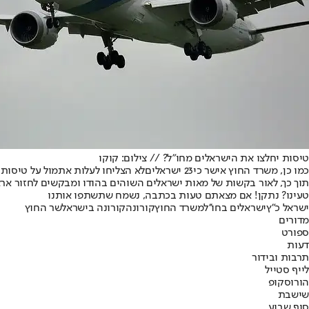
טיסות יחלצו את הישראלים מחו"ל? // צילום: קוקו
כמו כן, משרד החוץ אישר כי
23 ישראלים
לא הצליחו לעלות אתמול על טיסות 
תוך כך, לאור בקשות של מאות ישראלים השוהים בהודו ומבקשים לחזור אר
טעינו? נתקן! אם מצאתם טעות בכתבה, נשמח שתשתפו אותנו
ישראל כ"ץ
ישראלים בחו''ל
משרד החוץ
קורונה
קורונה בישראל
שר החוץ
מדורים
ספורט
דעות
תרבות ובידור
לייף סטייל
הורוסקופ
שישבת
סוף שבוע