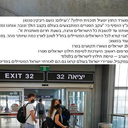
משרד החוץ יפעיל תוכנית חילוץ? //צילום: נועם ריבקין פנטון
כ"ץ הוסיף כי: "עקב הסגרים המתבצעים בעולם בקצב הולך וגובר, אנחנו נ
אותנו עד להשבת כל הישראלים ארצה, בשעת חרום מאתגרת זו".
"אני קורא לכל הישראלים המטיילים בחו"ל לשוב לארץ כמה שיותר מהר. במר
עוד בנושא:
23 ישראלים נשארו תקועים בפרו
פרסום ראשון: היערכות לטיסת חילוץ ישראלים מפרו
הערב – טיסת חילוץ לישראלים בלפלנד
במקביל, שגרירי ישראל בעולם קראו גם הם לאזרחי ישראל המטיילים במדינו