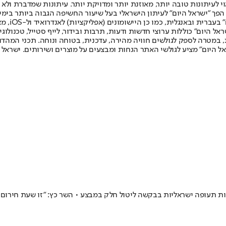
לעיתונות טובה יותר, מאוזנת יותר ומדויקת יותר. עיתונות שמדברת ולא צ
שלום. המהדורה המודפסת הראשונה פורסמה ב-30 ביולי 2007, וב-2010 הפך "ישראל היום" לעיתון הישראלי בעל שי
לחמנוביץ,
ל היום" כוללות ערוצי חדשות ודעות, תרבות ובידור, לייף סטייל, טכנולוגיה
ברית, במטרה לספק לגולשים חוויה מהירה, עדכנית, בטוחה ונוחה. תכני המה
ל היום" מציע לגולשי האתר הנחות ומבצעים על מוצרים ושירותים. ישראל 
 תעופה ישראליות בבקשה ליטול חלק במבצע • השר כץ: "זו שעת חירום 