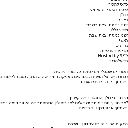
כדאי להכיר
סיפור המשק הישראלי
נדל"ן
ראשי
זמני כניסת וצאת השבת
מידע כללי
זמני כניסת וצאת שבת
ראשי
צרו קשר
מדיניות פרטיות
Hosted by SPD
כדאי
להכיר
הצעירים שמצליחים לפתור כל בעיה מדעית
נבחרת ישראל הצעירה במדעים מעניקה חוויה שהיא הרבה מעבר ללימודים
בשיתוף מרכז מדעני העתיד
מהמרכז לגולן: המהפכה של קצרין
מה מושך יותר ויותר ישראלים למטרופולין המתפתח של האזור היפה במדינה?
בשיתוף אבני דרך וי.ד ברזאני
המקום הכי טוב באיצטדיון - שלכם