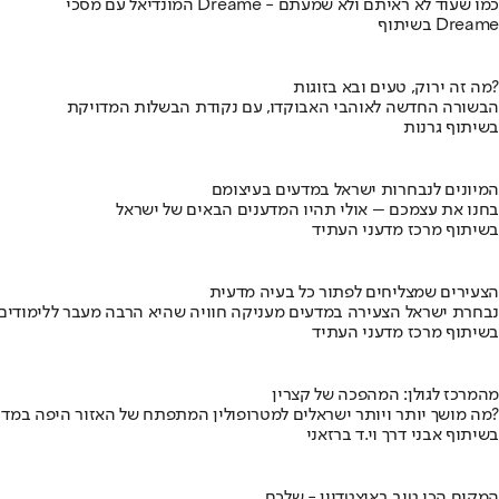
המונדיאל עם מסכי Dreame - כמו שעוד לא ראיתם ולא שמעתם
בשיתוף Dreame
מה זה ירוק, טעים ובא בזוגות?
הבשורה החדשה לאוהבי האבוקדו, עם נקודת הבשלות המדויקת
בשיתוף גרנות
המיונים לנבחרות ישראל במדעים בעיצומם
בחנו את עצמכם – אולי תהיו המדענים הבאים של ישראל
בשיתוף מרכז מדעני העתיד
הצעירים שמצליחים לפתור כל בעיה מדעית
נבחרת ישראל הצעירה במדעים מעניקה חוויה שהיא הרבה מעבר ללימודים
בשיתוף מרכז מדעני העתיד
מהמרכז לגולן: המהפכה של קצרין
מה מושך יותר ויותר ישראלים למטרופולין המתפתח של האזור היפה במדינה?
בשיתוף אבני דרך וי.ד ברזאני
המקום הכי טוב באיצטדיון - שלכם