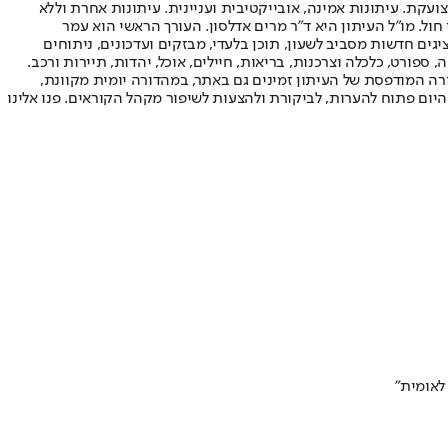
ועקת. עיתונות אמינה, אובייקטיבית ועניינית. עיתונות אחרת וללא
עור החשיפה הגבוה ביותר בימי חול. מו"ל העיתון היא ד"ר מרים אדלסון. העורך הראשי הוא עמר
 והעורך המייסד הוא עמוס רגב. אתרי האינטרנט של "ישראל היום" בעברית ובאנגלית, כמו כן היישומונים (אפליקציות) לאנדרואיד ול-iOS, מציגים חדשות מסביב לשעון, תוכן בלעדי, מבזקים ועדכונים, ניתוחים
, ספורט, כלכלה וצרכנות, בריאות, חיילים, אוכל, יהדות, תיירות ורכב.
דורה המודפסת של העיתון זמינים גם באתר, במהדורה יומית מקוונת,
היום פתוח להערות, לביקורת ולהצעות לשיפור מקהל הקוראים. פנו אלינו
לאומית"