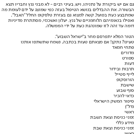
גם אם יש ביקורת על נתניהו, ויש, בעיני רבים - לא מבני גנץ וחבריו תצא
הבשורה. את ההבדלים בנושא הטיפול בעזה כפי שמוצג על ידם לעומת מה
שמתבצע כעת בפועל, קשה למצוא גם בעזרת טלסקופ החלל "האבל",
ואפילו בנאומיהם הלוחמניים של גנץ, יעלון ואשכנזי, מסתתרת מדיניות
דומה עד זהה לזו שמונהגת כעת על ידי הממשלה.
הטור המלא יתפרסם מחר ב"ישראל השבוע".
טעינו? נתקן! אם מצאתם טעות בכתבה, נשמח שתשתפו אותנו
פתחי חמאד
מדורים
ספורט
דעות
תרבות ובידור
לייף סטייל
הורוסקופ
שישבת
סוף שבוע
כדאי להכיר
סיפור המשק הישראלי
נדל"ן
ראשי
זמני כניסת וצאת השבת
מידע כללי
זמני כניסת וצאת שבת
ראשי