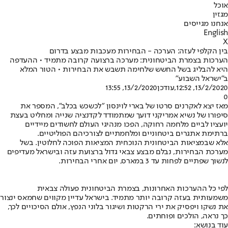
אוכל
מגזין
אנחנו מגייסים
English
X
בין הקלפי לעזה: הערכה - הבחירות מעכבות מבצע בדרום
הערכות בצמרת הביטחונית: מערכה ברצועה קרובה מתמיד • ההעדפה
היא להבליג בשל החשש שלחימה תשבש את הבחירות • הטור המלא
ב"ישראל השבוע"
13/2/2020, 12:52
,עודכן
13/2/2020, 13:55
0
מאז יצא לאקרנים סרטו של בארי לוינסון "לכשכש בכלב", המספר את
סיפורו של נשיא אמריקני דועך שמתמודד לקדנציה שנייה ומחליט בעצת
יועציו לביים מלחמה רחוקה, הפכו מנהיגי העולם לחשודים מיידיים
ברתימת אתגרים ביטחוניים ומלחמתיים לצורכיהם הפוליטיים.
אלא שבמציאות הביטחונית הנוכחית המציאות הפוכה לחלוטין. בשל
מערכת הבחירות, נבלם מבצע צבאי גדול ברצועת עזה ובישראל מעדיפים
לנשוך שפתיים לפחות עד 3 במארס, יום אחרי הבחירות.
לפי כל ההערכות האחרונות, בצמרת הביטחונית פעולה צבאית
משמעותית בעזה קרובה יותר מתמיד. בישראל עדיין מקווים שחמאס ינצור
את נשקו ויפסיק את ירי הרקטות ושיגור בלוני הנפץ, אולם הסיכויים לכך,
כך נראה, הולכים ופוחתים.
עוד בנושא: