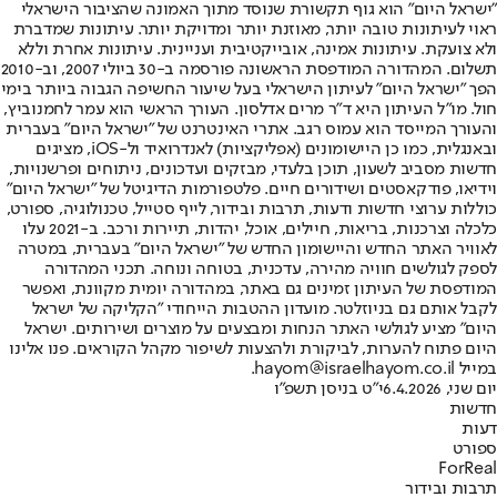
"ישראל היום" הוא גוף תקשורת שנוסד מתוך האמונה שהציבור הישראלי
ראוי לעיתונות טובה יותר, מאוזנת יותר ומדויקת יותר. עיתונות שמדברת
ולא צועקת. עיתונות אמינה, אובייקטיבית ועניינית. עיתונות אחרת וללא
תשלום. המהדורה המודפסת הראשונה פורסמה ב-30 ביולי 2007, וב-2010
הפך "ישראל היום" לעיתון הישראלי בעל שיעור החשיפה הגבוה ביותר בימי
חול. מו"ל העיתון היא ד"ר מרים אדלסון. העורך הראשי הוא עמר לחמנוביץ,
והעורך המייסד הוא עמוס רגב. אתרי האינטרנט של "ישראל היום" בעברית
ובאנגלית, כמו כן היישומונים (אפליקציות) לאנדרואיד ול-iOS, מציגים
חדשות מסביב לשעון, תוכן בלעדי, מבזקים ועדכונים, ניתוחים ופרשנויות,
וידיאו, פודקאסטים ושידורים חיים. פלטפורמות הדיגיטל של "ישראל היום"
כוללות ערוצי חדשות ודעות, תרבות ובידור, לייף סטייל, טכנולוגיה, ספורט,
כלכלה וצרכנות, בריאות, חיילים, אוכל, יהדות, תיירות ורכב. ב-2021 עלו
לאוויר האתר החדש והיישומון החדש של "ישראל היום" בעברית, במטרה
לספק לגולשים חוויה מהירה, עדכנית, בטוחה ונוחה. תכני המהדורה
המודפסת של העיתון זמינים גם באתר, במהדורה יומית מקוונת, ואפשר
לקבל אותם גם בניוזלטר. מועדון ההטבות הייחודי "הקליקה של ישראל
היום" מציע לגולשי האתר הנחות ומבצעים על מוצרים ושירותים. ישראל
היום פתוח להערות, לביקורת ולהצעות לשיפור מקהל הקוראים. פנו אלינו
במייל hayom@israelhayom.co.il.
יום שני, 6.4.2026
י"ט בניסן תשפ"ו
חדשות
דעות
ספורט
ForReal
תרבות ובידור