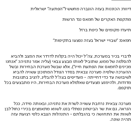
דיווח: הכוננות בעזה הוגברה מחשש ל"הפתעה" ישראלית
מתקפת האקרים של חמאס נגד הרשות
תיעדו מקומים של כיפת ברזל
חמאס: "שבויי ישראל בעזה נפצעו בתקיפות"
לדברי בכיר במערכת, צה"ל יכול היה בקלות לדרדר את המצב ולהביא
להסלמה של ממש, שתוביל לאותו מבצע צבאי (עליה אמר נתניהו: "אנחנו
מכינים לחמאס את הפתעת חייו"), אלא שבשל מערכת הבחירות ובשל
ההערכה שלפיה מערכה צבאית בסדר הגודל המתוכנן עשויה להביא
לשיבושה עד כדי דחייתה - מעדיפים בצה"ל להבליג, להגיב בתגובות
מדודות, ולהימנע מצעדים שאלמלא מערכת הבחירות, היו מתבצעים בכל
תוקפם.
מערכה צבאית נרחבת עשויה לשרת את נתניהו, ובאותה מידה, ככל
הנראה, גם את שר הביטחון נפתלי בנט. לשווא מתאמצים בכירי כחול לבן
לשוות את התחושה כי בהובלתם - התנהלות הצבא כלפי רצועת עזה
תהיה שונה.