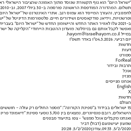
"ישראל היום" הוא גוף תקשורת שנוסד מתוך האמונה שהציבור הישראלי ראוי 
ת
ופרשנויות, וידיאו, פודקאסטים ושידורים חיים. פלטפורמות הדיגיטל של "ישרא
ב-2021 עלו לאוויר האתר החדש והיישומון החדש של "ישראל היום" בע
ואפשר לקבל אותם גם בניוזלטר. מועדון ההטבות הייחודי "הקליקה של ישרא
במייל hayom@israelhayom.co.il.
יום רביעי, 4.3.2026
ט"ו באדר תשפ"ו
חדשות
דעות
ספורט
ForReal
תרבות ובידור
אוכל
מגזין
אנחנו מגייסים
English
X
חדשות
העולם
15 ישראלים בבידוד ב"ספינת הקורונה": "מספר החולים רק עולה - חוששים שנידבק"
הישראלים, רובם פנסיונרים, נמצאים 
ואנחנו מקבלים אוכל ממגש" • צפו בתיעוד מבפנים
שמעון יעיש
נועם (דבול) דביר
5/2/2020, 09:33
,עודכן
5/2/2020, 20:28