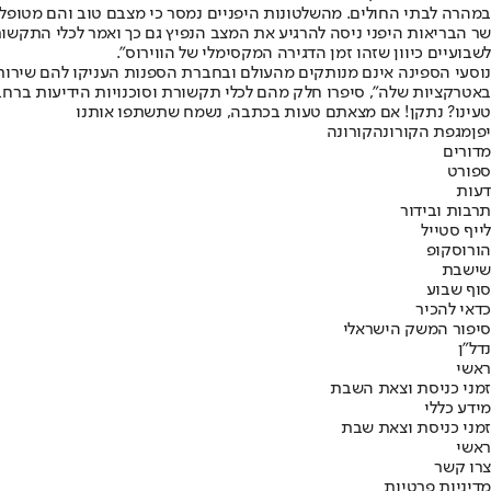
במהרה לבתי החולים. מהשלטונות היפניים נמסר כי מצבם טוב והם מטופלי
שר הבריאות היפני ניסה להרגיע את המצב הנפיץ גם כך ואמר לכלי התקשור
לשבועיים כיוון שזהו זמן הדגירה המקסימלי של הווירוס".
נוסעי הספינה אינם מנותקים מהעולם ובחברת הספנות העניקו להם שירות
באטרקציות שלה", סיפרו חלק מהם לכלי תקשורת וסוכנויות הידיעות ברחב
טעינו? נתקן! אם מצאתם טעות בכתבה, נשמח שתשתפו אותנו
יפן
מגפת הקורונה
קורונה
מדורים
ספורט
דעות
תרבות ובידור
לייף סטייל
הורוסקופ
שישבת
סוף שבוע
כדאי להכיר
סיפור המשק הישראלי
נדל"ן
ראשי
זמני כניסת וצאת השבת
מידע כללי
זמני כניסת וצאת שבת
ראשי
צרו קשר
מדיניות פרטיות