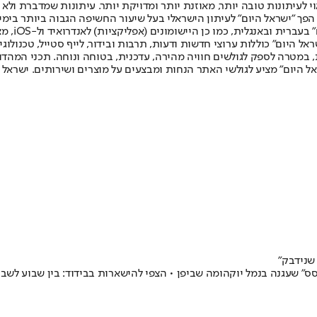
לעיתונות טובה יותר, מאוזנת יותר ומדויקת יותר. עיתונות שמדברת ולא צ
שלום. המהדורה המודפסת הראשונה פורסמה ב-30 ביולי 2007, וב-2010 הפך "ישראל היום" לעיתון הישראלי בעל שי
לחמנוביץ,
ל היום" כוללות ערוצי חדשות ודעות, תרבות ובידור, לייף סטייל, טכנולוגיה
ברית, במטרה לספק לגולשים חוויה מהירה, עדכנית, בטוחה ונוחה. תכני המה
ל היום" מציע לגולשי האתר הנחות ומבצעים על מוצרים ושירותים. ישראל 
בין 3,700 נוסעי ספינת "דיאמונד פרינסס" שעגנה בנמל יוקהומה שביפן • הצפי להישארות בבידו