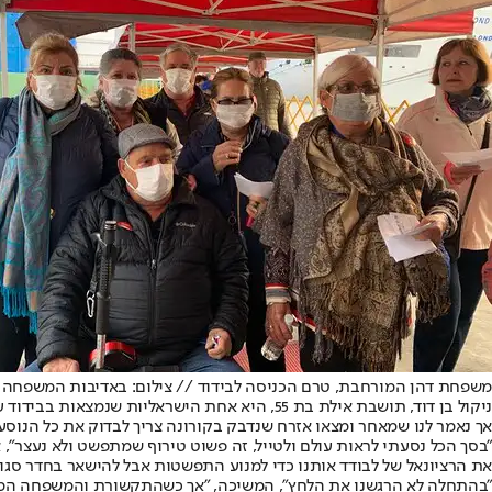
משפחת דהן המורחבת, טרם הכניסה לבידוד // צילום: באדיבות המשפחה
אך נאמר לנו שמאחר ומצאו אזרח שנדבק בקורונה צריך לבדוק את כל הנוסע
"בסך הכל נסעתי לראות עולם ולטייל, זה פשוט טירוף שמתפשט ולא נעצר", 
את הרציונאל של לבודד אותנו כדי למנוע התפשטות אבל להישאר בחדר סגור 
"בהתחלה לא הרגשנו את הלחץ", המשיכה, "אך כשהתקשורת והמשפחה המוד