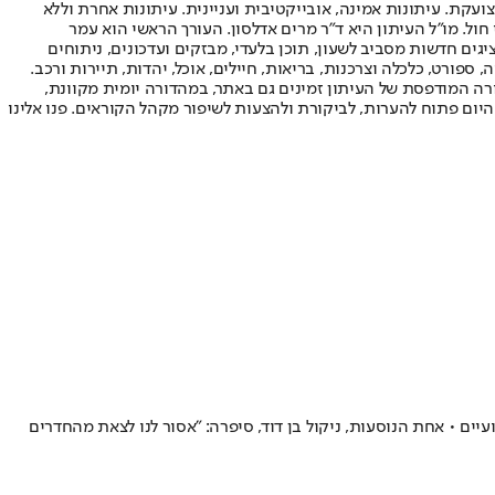
ועקת. עיתונות אמינה, אובייקטיבית ועניינית. עיתונות אחרת וללא
עור החשיפה הגבוה ביותר בימי חול. מו"ל העיתון היא ד"ר מרים אדלסון. העורך הראשי הוא עמר
 והעורך המייסד הוא עמוס רגב. אתרי האינטרנט של "ישראל היום" בעברית ובאנגלית, כמו כן היישומונים (אפליקציות) לאנדרואיד ול-iOS, מציגים חדשות מסביב לשעון, תוכן בלעדי, מבזקים ועדכונים, ניתוחים
, ספורט, כלכלה וצרכנות, בריאות, חיילים, אוכל, יהדות, תיירות ורכב.
דורה המודפסת של העיתון זמינים גם באתר, במהדורה יומית מקוונת,
היום פתוח להערות, לביקורת ולהצעות לשיפור מקהל הקוראים. פנו אלינו
ד: בין שבוע לשבועיים • אחת הנוסעות, ניקול בן דוד, סיפרה: "אסור לנו לצאת מהחדרים