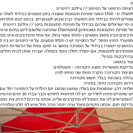
0
הצוות הרפואי על הסיפון // צילום: רויטרס
למעלה מ- 3700 נוסעי ספינת תענוגות שעגנה ביפן נמצאים בבי
צפויים להיות בבידוד זמן המוערך כבין שבוע לשבועיים. בהונג קונג מתרחש במקביל מקרה דומה שבו נמצאים ב
כ-10 ישראלים שוהים בבידוד על ספינת התענוגות ביפן // צילום: רויטרס
אל ספינת התענוגות Diamond princess 
נדבקים מבין 2600 נופשים ו-1000 אנשי צוות. אף אחד מהנדבקים אינו במצב קשה, אך לאלפי הנופשים צפוי זמן רב בבידוד.
וממתינים לתוצאות. אם יתגלה חולה נוסף במחלה יעבירו אותו לבית חולים
בהידבקות בנגיף".
עוד בנושא:
בדיקות מאשרות: מוצא הקורונה - מעטלפים
מגיפת הקורונה: מקרה מוות שני מחוץ לסין
בהלה בשכונת בבלי: חשש מקורונה
וירוס הקורונה נחזה בתורה
שלווה דהן, שנמצאת עם בעלה שמעון שחוגג יום הולדת על הספינה יחד עם א
יש שומרים מחוץ לחדרים. יש לנו תרופות לחודש וכבר עברו 20 ימים מהטיול, אנחנו אנשים מבוגרים בסביבות גיל ה60-70 ורבים מאיתנו סובלים מלחץ דם ובעיות כולסטרול".
"כשמביאים לנו את האוכל לא מתקרבים אלינו, אנחנו צריכים לזרוק את המג
בדיקת חום. אנחנו מקווים מאוד שזה ייגמר מהר, מזל שיש לנו חלון וטלוויזי