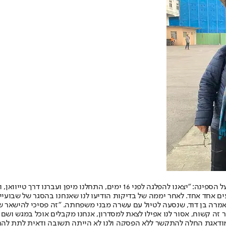
ניקול בן דוד, תושבת אילת בת 55, היא אחת הישראליות שנמצאות בבידוד על הספינ
ים אחד אחד. לאחר יממה של בדיקות הודיעו לנו שאנחנו בהסגר של שבועי
אמרה בן דוד, שנסעה לטיול עם עשרה מבני משפחתה. "זה פסיכי להישאר שבו
זה קשוח, אסור לנו אפילו לצאת למסדרון, אנחנו מקבלים אוכל במגש ושם 
אגת החלה להתקשר ללא הפסקה ולנו לא הייתה תשובה ודאית לתת להם, 