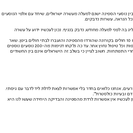
ונה. בין נוסעי הספינה ישנם למעלה מעשרה ישראלים, שיחד עם אלפי הנוסעים
ג קונג שהפליג בה לפני למעלה מחודש, נדבק בנגיף. נכון לעכשיו ידוע על עשרה
ממשרד החוץ נמסר: "על הספינה יש כ-3700 נוסעים. על פי היפנים יש בין 15 ל-17 נושאי דרכון ישראלי אבל הרשימות עדיין לא מאומתות.בספינה התגלו 10 חולים בקורונה שהורדו מהספינה והועברו לבתי חולים ביפן. שאר
הנוסעים יישארו בבידוד על הספינה במשך 14 ימים. צוות של הרשויות היפניות נמצא על הספינה ונפגש עם כל אחד מהנוסעים במטרה לספק מזון, תרופות וכל טיפול נחוץ אחר. עד כה נלקחו דגימות מה-200 נוסעים נוספים
רי התפתחות. חשוב לציין כי בשלב זה הישראלים אינם בין החשודים
עים, אנחנו כלואים בחדר בלי אפשרות לצאת לדלת ליד לדבר עם גיסתי.
ון לעכשיו אין אפשרות לרדת מהספינה והבדיקה היחידה שעשו לנו היא