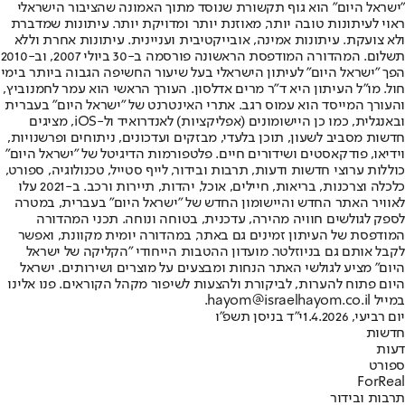
"ישראל היום" הוא גוף תקשורת שנוסד מתוך האמונה שהציבור הישראלי
ראוי לעיתונות טובה יותר, מאוזנת יותר ומדויקת יותר. עיתונות שמדברת
ולא צועקת. עיתונות אמינה, אובייקטיבית ועניינית. עיתונות אחרת וללא
תשלום. המהדורה המודפסת הראשונה פורסמה ב-30 ביולי 2007, וב-2010
הפך "ישראל היום" לעיתון הישראלי בעל שיעור החשיפה הגבוה ביותר בימי
חול. מו"ל העיתון היא ד"ר מרים אדלסון. העורך הראשי הוא עמר לחמנוביץ,
והעורך המייסד הוא עמוס רגב. אתרי האינטרנט של "ישראל היום" בעברית
ובאנגלית, כמו כן היישומונים (אפליקציות) לאנדרואיד ול-iOS, מציגים
חדשות מסביב לשעון, תוכן בלעדי, מבזקים ועדכונים, ניתוחים ופרשנויות,
וידיאו, פודקאסטים ושידורים חיים. פלטפורמות הדיגיטל של "ישראל היום"
כוללות ערוצי חדשות ודעות, תרבות ובידור, לייף סטייל, טכנולוגיה, ספורט,
כלכלה וצרכנות, בריאות, חיילים, אוכל, יהדות, תיירות ורכב. ב-2021 עלו
לאוויר האתר החדש והיישומון החדש של "ישראל היום" בעברית, במטרה
לספק לגולשים חוויה מהירה, עדכנית, בטוחה ונוחה. תכני המהדורה
המודפסת של העיתון זמינים גם באתר, במהדורה יומית מקוונת, ואפשר
לקבל אותם גם בניוזלטר. מועדון ההטבות הייחודי "הקליקה של ישראל
היום" מציע לגולשי האתר הנחות ומבצעים על מוצרים ושירותים. ישראל
היום פתוח להערות, לביקורת ולהצעות לשיפור מקהל הקוראים. פנו אלינו
במייל hayom@israelhayom.co.il.
יום רביעי, 1.4.2026
י"ד בניסן תשפ"ו
חדשות
דעות
ספורט
ForReal
תרבות ובידור