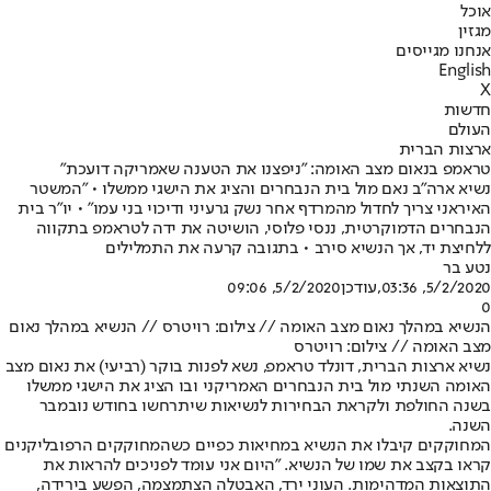
אוכל
מגזין
אנחנו מגייסים
English
X
חדשות
העולם
ארצות הברית
טראמפ בנאום מצב האומה: "ניפצנו את הטענה שאמריקה דועכת"
נשיא ארה"ב נאם מול בית הנבחרים והציג את הישגי ממשלו • "המשטר
האיראני צריך לחדול מהמרדף אחר נשק גרעיני ודיכוי בני עמו" • יו"ר בית
הנבחרים הדמוקרטית, ננסי פלוסי, הושיטה את ידה לטראמפ בתקווה
ללחיצת יד, אך הנשיא סירב • בתגובה קרעה את התמלילים
נטע בר
5/2/2020, 03:36
,עודכן
5/2/2020, 09:06
0
הנשיא במהלך נאום מצב האומה // צילום: רויטרס // הנשיא במהלך נאום
מצב האומה // צילום: רויטרס
נשיא ארצות הברית, דונלד טראמפ, נשא לפנות בוקר (רביעי) את נאום מצב
האומה השנתי מול בית הנבחרים האמריקני ובו הציג את הישגי ממשלו
בשנה החולפת ולקראת הבחירות לנשיאות שיתרחשו בחודש נובמבר
השנה.
המחוקקים קיבלו את הנשיא במחיאות כפיים כשהמחוקקים הרפובליקנים
קראו בקצב את שמו של הנשיא. "היום אני עומד לפניכים להראות את
התוצאות המדהימות. העוני ירד, האבטלה הצתמצמה, הפשע בירידה,