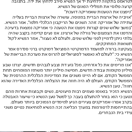
לטראמפ בתקווה ללחיצת יד אך הנשיא סירב ללחוץ את ידה. בתגובה
קרעה פלוסי את תמלילי הנאום של הנשיא.
"ניפצנו את הטענות שאמריקה דועכת"
"אויביה של ארצות הברית במנוסה, עושרה של ארצות הברית בעליה
עתידה של אמריקה זוהר. השנים של הריקבון הכלכלי חלפו", אמר הנשיא.
"במשך שלוש שנים קצרות ניפצנו את הטענה כי אמריקה נמצאת בדעיכה
והדפנו את הצמצום של גורלה של ארצינו. אנו נעים קדימה בקצב שהיה
בלתי ניתן לדמיין לפני שלוש שנים, ולעולם לא נעצור", אמר הנשיא לקול
תשואות המחוקקים.
בעקיצה ברורה למועמד הדמוקרטי הסוציאל דמוקרט ברני סנדרס אמר
הנשיא כי: "לעולם לא נאפשר לסוציאליזם להרוס את מערכת הבריאות של
אמריקה".
"אנו מרימים את כל אזרחינו, מכל גזע דת וצבע לגבהים חדשים. יצרנו שבע
מיליון מקומות עבודה חדשים, חמישה מיליון יותר משחזו המומחים תחת
הממשל הקודם. אם לא היינו משנים את המדיניות הכלכלית ההרסנית של
הממשל הקודם, העולם לא היה חווה את ההצלחה הכלכלית האדירה שהוא
חווה", טען הנשיא.
הנשיא הזכיר בנאומו פעמים רבות מיעוטים, נשים וקבוצות אחרות מהם
נטען כי הוא בוחר להתעלם בעבר. כך למשל טען הנשיא כי שיעור האבטלה
בקרב אפרו-אמריקנים צעירים הגיע למימדים הנמוכים ביותר מעולם.
בהתייחסות לרפורמות במערך הכליאה זכה הנשיא למחיאות כפיים משני
צידי בית הנבחרים.