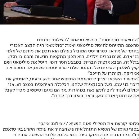
"התוצאות מדהימות", הנשיא טראמפ // צילום: רויטרס
טראמפ התייחס לחיסול סולימאני ואמר: "סולימאני היה הקצב האכזרי
ביותר של איראן. כטרוריסט המוביל בעולם הוא תכנן את מותם של אלפי
בני אדם, נשים גברים וילדים. הוא תכנן מתקפות חדשות והכנו בו חזק.
בגלל זה, הצבא ארצות הברית, במבצע חסר דופי, חיסל את סולימאני ושם
קצץ לשלטון האימים שלו. המסר שלנו לטרוריסטים פשוט, אם תסכנו את
אמריקה, תוותרו על חייכם"
"המשטר האיראני צריך לנטוש את החיפוש אחר נשק גרעיני, להפסיק את
דיכוי בני עמו. בשל הסנקציות שלהנו, הכלכלה האיראנית במצב רע. אנו
יכולים לעזור להם לתקן זאת במהירות .אך הם גאים וטיפשים מכדי לקבל
את עזרתנוץ אנחנו כאן, נראה באיזו דרך יבחרו".
פלוסי קורעת את תמלילי נאום הנשיא // צילום: איי.פי
בסוף נאומו של הנשיא התנהל אירוע שהבהיר את עומק הקרע בין טראמפ
ויו"ר בית הנבחרים הדמוקרטית, ננסי פלוסי. פלוסי הושיטה את ידה