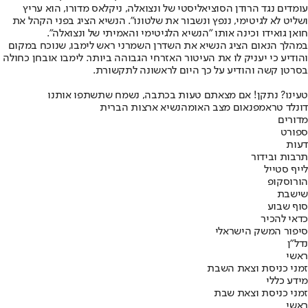
עומדים נגד הרודן הסוציאליסטי של ונצואלה, ניקלאס מדורו, הוא עריץ
ושליט לא לגיטימי, ננפץ ונשבור את שלטונו". הנשיא הציג בפני הקהל את
חואן גואידו וכינה אותו "הנשיא הלגיטימי והאמיתי של ונצואלה".
במהלך הנאום הציג הנשיא את השדרן השמרני ראש לימבו, שנוכח במקום
והודיע כי יעניק לו את העיטור האזרחי הגבוהה ביותר. לימבו אובחן כחולה
בסרטן קשה והודיע על כך היום לראשונה לתקשורת.
טעינו? נתקן! אם מצאתם טעות בכתבה, נשמח שתשתפו אותנו
דונלד טראמפ
נאום מצב האומה
נשיא ארצות הברית
מדורים
ספורט
דעות
תרבות ובידור
לייף סטייל
הורוסקופ
שישבת
סוף שבוע
כדאי להכיר
סיפור המשק הישראלי
נדל"ן
ראשי
זמני כניסת וצאת השבת
מידע כללי
זמני כניסת וצאת שבת
ראשי