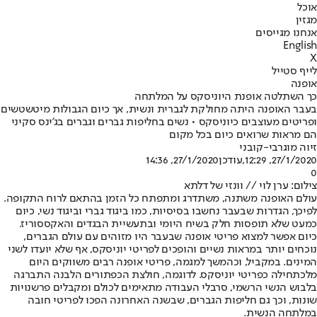
אוכל
מגזין
אנחנו מגייסים
English
X
לייף סטייל
אופנה
כך השתלטה אופנת היוניסקס על המלתחה
בעבר האופנה היתה מחולקת לגברית ונשית, אך כיום הגבולות מיטשטשים
ופריטים מעוצבים כיוניסקס • נשים בחליפות גברים וגברים בג'ינס סקיני
הם מראות שרואים כיום בכל מקום
זיוה מוגרבי-קובני
27/1/2020, 12:29
,עודכן
27/1/2020, 14:36
0
צילום: ערן לוי // וונזי של דלתא
עולם האופנה משתנה, משתדרג ומתפתח כל הזמן בהתאם לרוח התקופה.
לפיכך, הגדרות שבעבר נחשבו בסיסיות, כמו ביגוד גברי וביגוד נשי, כיום
כמעט שלא תופסות חלק ב
שיח היומי ובתעשיית הבגדים והאקססוריז
.
כיום אפשר למצוא פריטי אופנה שבעבר היו מזוהים עם עולם הגברים,
נוכחים יותר במראות נשיים והופכים ל
פריטי יוניסקס
, אף שלא יועדו לשני
המינים. במקביל, וכהמשך למגמה, פריטי אופנה רבים משווקים היום
מלכתחילה כפריטי יוניסקס. לדוגמה, חולצת הכפתורים הלבנה התברגה
בלבוש הנשי הרשמי, סרבלי העבודה מתאימים לכולם ומקבלים פרשנויות
שונות, וכך גם חליפות הגברים, שבשנה האחרונה הפכו לפריטי חובה
במלתחה הנשית.