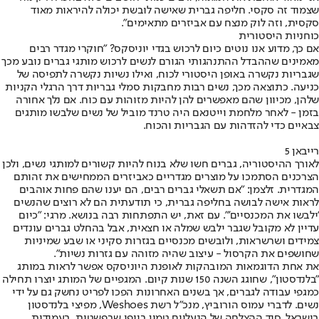
שצמוד זה סקסי. חליפה גברית שאישה לובשת יכולה להיראות מאוד
סקסית, וזה לוק מנצח עם אביזרים מתאימים".
כוחניות היסטורית
אם כך, מדוע אנו נוטים כיום לרכוש בגדי יוניסקס? "חוקרי מגדר רבים
מאמינים שההבדל ההתנהגותי הגורם לנשים לרכוש מותגי גברים נובע מכך
שגבריות נקשרה באופן היסטורי לכוח, ואילו נשיות נקשרה לתפיסה של
כניעה. כתוצאה מכך, נשים רבות מחבקות סמלי גבריות דרך הרגלי הקניות
שלהן, מכיוון שהם מאפשרים להן להיות מזוהות עם כוח. אם נלך אחורה
בזמן - לאחר מלחמת וייטנאם היה טרנד מוביל של נשים שלבשו מותגים
צבאיים כדי להזדהות עם הגבריות והכוח.
רייבאן 5
לאורך ההיסטוריה, גברים חשו שלא בנוח להיות קשורים למותגי נשים, ולכן
הצרכנים הסתמכו על מוצרים מגדריים כאביזרים הממחישים את זהותם
המגדרית. זלצמן: "אם תשאלי גברים רבים, הם יענו שהם פחות אוהבים
לראות אישה לבושה בחליפה גברית, כי תודעתית הם לא רוצים שהנשים
'ילבשו את המכנסיים'". עם זאת, יש התפתחות רבה בנושא. מרגי: "כיום
עדיין לא מקובל שגבר ילבש שמלה או חצאית, אבל בהחלט גברים עונדים
צמידים ושרשראות, ולובשים מכנסיים בגזרות סקיני או שבע שמיניות
שחושפים את הקרסול - עיצוב שהיה מזוהה עם גזרות נשיות".
את אחת הדוגמאות המובהקות לאופנת היוניסקס אפשר לראות במותג
"בלנדסטון", שחוגג השנה 150 שנות קיום. המגפיים של המותג יוצרו תחילה
כמגפי עבודה לגברים, אך בשנים האחרונות הפכו לפריט נחשק גם על ידי
נשים. לדברי עמוס הורוביץ, מנכ"ל רשת Weshoes, מפיצי בלנדסטון
בישראל, סוד ההצלחה של הנעליים טמון ביופי שבפשטות, בעמידות