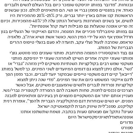
ובנוחות. "מדובר במותג יוניסקס שנמכר כיום בכל העולם לנשים ולגברים
כאחד, אין במגפיים סממן גברי או נשי, הם מתאימים לכולם. נכון שבשנים
הראשונות קנו אותם בארץ יותר גברים, ורק 25%-20% מהמכירות היו
לנשים, אך בשנים האחרונות בישראל הנתון עלה לכ־40% מהמכירות, וכיום
זה פריט אופנה שנועלות גם מובילות דעת קהל אופנתיות".
גם במותג טימברלנד מכירים את המגמה, והדגם האייקוני של הנעליים בגון
חרדל אומץ אף הוא על ידי המין הנשי, כאשר אשת נשיא ארה"ב, מלאניה
טראמפ, שמרבה לנעול נעלי עקב, תועדה לא פעם בנעלי טיפוס ההרים
הגבריות של המותג.
גם בצד האקססוריז המגמה מתרחבת. מותגי שעונים כמו סווטש, גוצ'י
ומותגי שעוני יוקרה אחרים השיקו לאחרונה שעוני יד יוניסקס. מותגי
משקפי שמש רבים בקולקציות השנתיות משיקים ליין מזוהה "גברי" או
"נשי", אולם ניתן למצוא גם דגמים המיועדים לשני המינים. כך למשל במותג
"רייבאן" קיים דגם משקפי טייסים שבמקור יועד לגברים, וכבר מזמן הפך
לדגם אייקוני המשמש כיום את שני המינים. "מדי שנה ניתן למצוא
קולקציות נפרדות לגברים ולנשים שהמעצבים משיקים, אבל כאשר
הצרכנים נכנסים לחנות, פחות חשובה להם ההפרדה לקטגוריה גברי/נשי.
מעניין אותם יותר אם המשקפיים מוצאים חן בעיניהם ומתאימים למבנה
הפנים. יש נשים שבוחרות דגם מהקולקציה הגברית ולהפך", אומרת רנית
קוליקנט, סמנכ"לית שיווק חברת לוקסאוטיקה ישראל.
טעינו? נתקן! אם מצאתם טעות בכתבה, נשמח שתשתפו אותנו
אופנה
אתא
דלתא
יוניסקס
ישראל היום
מדורים
ספורט