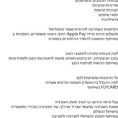
נבחרת הכתבים והפרשנים
מדיניות פרטיות
הצהרת נגישות
תנאי שימוש
כדאי
להכיר
הזדמנות האחרונה להרוויח מגמר המונדיאל
יחסי הימור משופרים, הפקדות ב-Apple Pay ותשלום זכיות מיידי
בשיתוף המועצה להסדר ההימורים בספורט
מה מבטיח נתניהו לתושבי הנגב?
בנגב יש צמיחה, יש ביקוש ואנחנו נמשיך לראות את הנגב ולפתח אותו
בשיתוף הרשות לפיתוח הנגב
כל ההטבות שמגיעות לכם
מה ההבדל בין מועדון תעופה וכרטיס אשראי?
בשיתוף FLYCARD
בצל איומי איראן: כך נערך משק האנרגיה
פסגת האנרגיה במעמד שגריר ארה"ב, שר האנרגיה ובכירי התעשייה
בישראל ובעולם
בשיתוף המכון הישראלי לאנרגיה ולסביבה