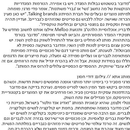
"מדובר בטשטוש גבולות המגדר, ויש בו אמירה. הנורמות המגדריות
הנוקשות של מה נחשב 'נשי' או 'גברי' משתנות", אומר פדי מרגי, מומחה
למיתוג מוצרים ובעלים של חברת המיתוג Talking brands, "יש כאן מעין
הכרזה שאישה יכולה ללבוש גם פריטים שמזוהים כ'גבריים', ועדיין תהיה
נשית וסקסית גם במגפי בוקרים ובחליפת טוקסידו".
לדבריו, אוכלוסיית הלהט"ב ותנועת MeToo אילצו אותנו לחשוב מחדש על
תפקידי המגדר המסורתיים, והביאו לשינוי תפיסתי. "מדובר בטרנד
בהתהוות. מותג לא מחליט ביום אחד להתחיל לשווק גם למין השני. יש
סיכון עצום בניסיון לפנות למין השני, ומדובר בהשקעה כספית לא
מבוטלת". לטענתו, "אם מותג מייצר דגם של מכנסיים במידה מסוימת
המתאימה לגברים או נעליים ממידה 42 ומעלה, כעת מייצרים את הדגמים
הללו גם במידות קטנות, אבל זה לא בהכרח יגדיל את נתח הרווחים. אם זה
'לא עובד' שיווקית, ההפסדים הכספיים עלולים להרוס את המותג".
מותג אתא // צילום: דודי חסון
מרגי מסביר כי בימינו יותר מותגי אופנה מחפשים נישות חדשות, וכשהם
מזהים ביקוש מצד המין השני לפריט מסוים, נערכת בדיקה אם מדובר
בהזדמנות עסקית ובסיכון סביר, ואז מרחיבים את קו המוצרים בקטגוריית
היוניסקס, וכך מגדילים את נתח השוק.
נטלי זלצמן, שהיא יבואנית המותג "זאדיג אנד וולטר" בישראל, מציינת כי
"אכן מדובר במגמה שמתפתחת. בחנות יש קולקציה לנשים וקולקציה
לגברים, וגם הרבה פריטים שמוגדרים כיוניסקס: בקולקציה לנשים יש
חליפות גברים קלאסיות, וכן מכנסיים וטי־שירטס בגזרה זהה לגברים וגם
לנשים. זה טרנד עולמי של פריטים שהיו מזוהים כגבריים במלתחה הנשית.
אני מאוד אוהבת את המגמה, ורבים כמוני חושבים שלא בהכרח רק מה