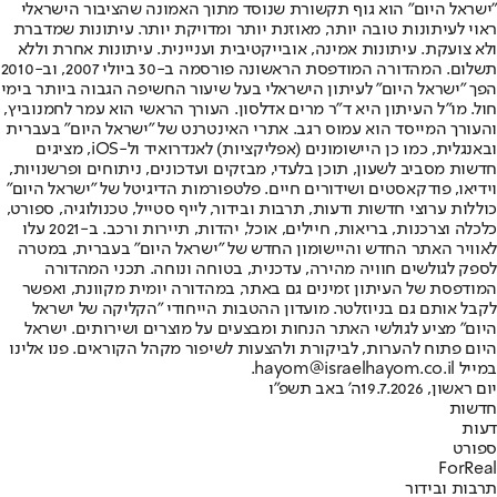
"ישראל היום" הוא גוף תקשורת שנוסד מתוך האמונה שהציבור הישראלי
ראוי לעיתונות טובה יותר, מאוזנת יותר ומדויקת יותר. עיתונות שמדברת
ולא צועקת. עיתונות אמינה, אובייקטיבית ועניינית. עיתונות אחרת וללא
תשלום. המהדורה המודפסת הראשונה פורסמה ב-30 ביולי 2007, וב-2010
הפך "ישראל היום" לעיתון הישראלי בעל שיעור החשיפה הגבוה ביותר בימי
חול. מו"ל העיתון היא ד"ר מרים אדלסון. העורך הראשי הוא עמר לחמנוביץ,
והעורך המייסד הוא עמוס רגב. אתרי האינטרנט של "ישראל היום" בעברית
ובאנגלית, כמו כן היישומונים (אפליקציות) לאנדרואיד ול-iOS, מציגים
חדשות מסביב לשעון, תוכן בלעדי, מבזקים ועדכונים, ניתוחים ופרשנויות,
וידיאו, פודקאסטים ושידורים חיים. פלטפורמות הדיגיטל של "ישראל היום"
כוללות ערוצי חדשות ודעות, תרבות ובידור, לייף סטייל, טכנולוגיה, ספורט,
כלכלה וצרכנות, בריאות, חיילים, אוכל, יהדות, תיירות ורכב. ב-2021 עלו
לאוויר האתר החדש והיישומון החדש של "ישראל היום" בעברית, במטרה
לספק לגולשים חוויה מהירה, עדכנית, בטוחה ונוחה. תכני המהדורה
המודפסת של העיתון זמינים גם באתר, במהדורה יומית מקוונת, ואפשר
לקבל אותם גם בניוזלטר. מועדון ההטבות הייחודי "הקליקה של ישראל
היום" מציע לגולשי האתר הנחות ומבצעים על מוצרים ושירותים. ישראל
היום פתוח להערות, לביקורת ולהצעות לשיפור מקהל הקוראים. פנו אלינו
במייל hayom@israelhayom.co.il.
יום ראשון, 19.7.2026
ה' באב תשפ"ו
חדשות
דעות
ספורט
ForReal
תרבות ובידור