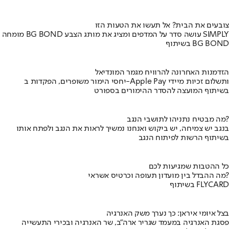
צובעים את הבית? אל תעשו את הטעות הזו
מומחה BG BOND עושה סדר על המדפים ומציג את מותג הצבע SIMPLY
בשיתוף BG BOND
הזדמנות האחרונה להרוויח מגמר המונדיאל
יחסי הימור משופרים, הפקדות ב-Apple Pay ותשלום זכיות מיידי
בשיתוף המועצה להסדר ההימורים בספורט
מה מבטיח נתניהו לתושבי הנגב?
בנגב יש צמיחה, יש ביקוש ואנחנו נמשיך לראות את הנגב ולפתח אותו
בשיתוף הרשות לפיתוח הנגב
כל ההטבות שמגיעות לכם
מה ההבדל בין מועדון תעופה וכרטיס אשראי?
בשיתוף FLYCARD
בצל איומי איראן: כך נערך משק האנרגיה
פסגת האנרגיה במעמד שגריר ארה"ב, שר האנרגיה ובכירי התעשייה