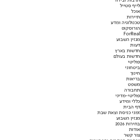
תרבות ובידור
לייף סטייל
אוכל
תיירות
טכנולוגיה ומדע
הורוסקופ
ForReal
מגזין השבוע
דעות
חדשות בארץ
חדשות בעולם
פוליטי
ביטחוני
חינוך
בריאות
משפט
תחבורה
פוליטי-מדיני
כללי ומידע
דף הבית
זמני כניסת וצאת שבת
מגזין השבוע
בחירות 2026
אודות
צור קשר