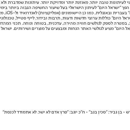
לעיתונות טובה יותר, מאוזנת יותר ומדויקת יותר. עיתונות שמדברת ולא צ
שלום. המהדורה המודפסת הראשונה פורסמה ב-30 ביולי 2007, וב-2010 הפך "ישראל היום" לעיתון הישראלי בעל שי
לחמנוביץ,
ל היום" כוללות ערוצי חדשות ודעות, תרבות ובידור, לייף סטייל, טכנולוגיה
ברית, במטרה לספק לגולשים חוויה מהירה, עדכנית, בטוחה ונוחה. תכני המה
ל היום" מציע לגולשי האתר הנחות ומבצעים על מוצרים ושירותים. ישראל 
 בן גביר: "סכין בגב" • ח"כ יוגב: "פרץ אדם לא ישר, לא אתמודד לכנסת"