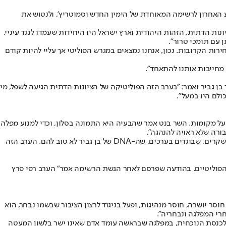
ע האחרון לרשימה המאוחדת של הימין החדש וסמוטריץ', ולנטוש את
ות הדתית, הזהות היהודית וארץ ישראל היו היחידות שעמדו לנגד עיניי.
עם תומכי טרור".
ות הקרובות. נכון, אנחנו נמצאים במגרש הפוליטי אך עליי להיות קודם
חייבות אותנו להתאחד".
ן גביר ואמר: "בערב הזה הפוליטיקה של הציונות הדתית הגיעה לשפל, מי
 על מקומות. השר בנט אמר שהבעיה היא התמונה בסלון, וכדי למנוע מפלה
בורה שלא ראויה להנהגה".
בן גביר הוסיף כי יתמודדו בבחירות הקרובות באופן עצמאי: "עוצמה יהודית הולכת לבחירות להציל את שלטון הימין. הקולות שלנו לא ילכו לאנשים שמשקרים, שבוגדים בערכים, שה-DNA של בן גביר לא טוב להם. הערב הזה
דת – הודיע ח"כ מוטי יוגב על פרישה מהחיים הפוליטיים. בהודעה שפרסם לאחר הגשת הרשימה אמר" הערב רפי פרץ
סר יושרה, חוסר מנהיגות, ופעל בניגוד לרצון הציבור שבשמו נבחר, הוא
חרי המפלגה ונבחריה".
ד לכנסת הנוכחית, במפלגה שבראשה עומד אדם שאינו ישר בלשון המעטה