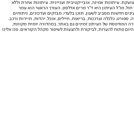
ועקת. עיתונות אמינה, אובייקטיבית ועניינית. עיתונות אחרת וללא
עור החשיפה הגבוה ביותר בימי חול. מו"ל העיתון היא ד"ר מרים אדלסון. העורך הראשי הוא עמר
 והעורך המייסד הוא עמוס רגב. אתרי האינטרנט של "ישראל היום" בעברית ובאנגלית, כמו כן היישומונים (אפליקציות) לאנדרואיד ול-iOS, מציגים חדשות מסביב לשעון, תוכן בלעדי, מבזקים ועדכונים, ניתוחים
, ספורט, כלכלה וצרכנות, בריאות, חיילים, אוכל, יהדות, תיירות ורכב.
דורה המודפסת של העיתון זמינים גם באתר, במהדורה יומית מקוונת,
היום פתוח להערות, לביקורת ולהצעות לשיפור מקהל הקוראים. פנו אלינו