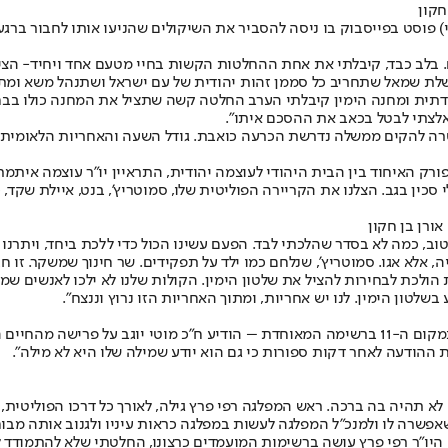
חקון
י) פוסט בפייסבוק בו ניסה להסביר את השיקולים שהניעו אותו לחבור ברג
ם. בלב כבד, קיבלתי את אחת ההחלטות הקשות בחיי מטעם אחד ויחיד- הציונ
 שמאל שתחריב כל סממן זהות יהודית של עם ישראל ושתנהל משא ומתן 
הדתית ומחנה הימין קיבלתי הערב החלטה קשה שתציל את המחנה כולו בבחיר
נאלצתי לבטל בכאב את ההסכם איתו".
ה להקים ממשלה נדרשת הכרעה כואבת. גודל השעה והאחריות הלאומית מ
 האיחוד בין הבית היהודי לעוצמה יהודית, התראיין יו"ר עוצמה איתמר ב
אורן בן חקון
וב, כמה לא בסדר שהלכתי לבד. הפעם עשינו הכול כדי ללכת ביחד, ויתרנו
 אלא אגו. סמוטריץ', שנלחם כמו ילד על תפקידים. שר חינוך שמשקר. זו ח
שלטון הימין. לנו יש אחריות, ומתוך האחריות הזו נרוץ וננצח".
בעקבות האיחוד בין הבית היהודי, האיחוד הלאומי והימין החדש, ושיבוצו במקום ה-11 ברשימה המאוח
את ההודעה לאחר דקות ספורות כי גם הוא יודע שמילה שלו היא לא מילה".
תהיה בה ברכה. ראש המפלגה רפי פרץ גילה, לאורך כל דרכו הפוליטית, חו
 שאפשרה לו ולמנכ”ל המפלגה לעשות במפלגה כראות עיניו ולגנוב אותה מבו
ה היו"ר רפי פרץ עושה ברשימות המועמדים כרצונו, החלטתי שלא להתמוד