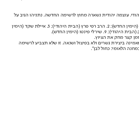
הודי. עוצמה יהודית נשארה מחוץ לרשימה החדשה. נתניהו הגיב על
במסגרת ההסכם ויתרה איילת שקד על המקום השני לטובת פרץ, ובצלאל סמוטריץ' ישובץ במקום הרביעי. כך נראית הרשימה המאוחדת: 1. נפתלי בנט (הימין החדש); 2. הרב רפי פרץ (הבית היהודי); 3. איילת שקד (הימין
זמן קצר מחק את הציוץ.
מאמינה ביצירת גשרים ולא בפיצול ושנאה. זו שלא תצביע לרשימה
חנה הלאומי: כחול לבן".