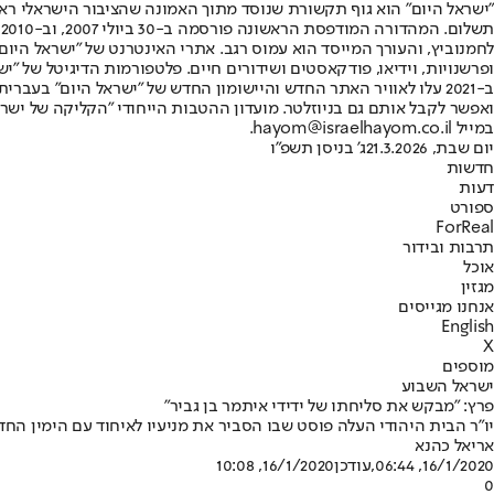
"ישראל היום" הוא גוף תקשורת שנוסד מתוך האמונה שהציבור הישראלי ראוי 
ת
ופרשנויות, וידיאו, פודקאסטים ושידורים חיים. פלטפורמות הדיגיטל של "ישרא
ב-2021 עלו לאוויר האתר החדש והיישומון החדש של "ישראל היום" בע
ואפשר לקבל אותם גם בניוזלטר. מועדון ההטבות הייחודי "הקליקה של ישרא
במייל hayom@israelhayom.co.il.
יום שבת, 21.3.2026
ג' בניסן תשפ"ו
חדשות
דעות
ספורט
ForReal
תרבות ובידור
אוכל
מגזין
אנחנו מגייסים
English
X
מוספים
ישראל השבוע
פרץ: "מבקש את סליחתו של ידידי איתמר בן גביר"
יו"ר הבית היהודי העלה פוסט שבו הסביר את מניעיו לאיחוד עם הימין החדש •
אריאל כהנא
16/1/2020, 06:44
,עודכן
16/1/2020, 10:08
0