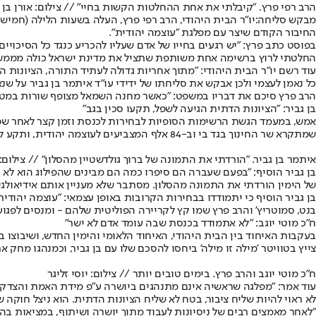
הרב רפי פרץ. "קיבלתי את אחת ההחלטות הקשות בחיי" // צילום: אורן בן 
מבקש סליחה:
יו"ר הבית היהודי, הרב רפי פרץ, העלה בשעות הלילה (חמיש
החיבור הקודם שיצר עם מפלגת "עוצמה יהודית".
בפוסט כתב פרץ: "יש רגעים בחייו של אדם שעליו להכריע כנגד כל הסיכויי
החלטתי לרוץ ברשימה אחת משותפת שתציל את מדינת ישראל כולה מממשלת
עוד רשם יו"ר הבית היהודי: "מתוך אחריות גדולה לעתיד התורה, הציונות 
כל נאמן לעצמי ולכן אבקש את סליחתו של ידידי עו״ד איתמר בן גביר על ש
הרב פרץ סיכם את דבריו במשפט: "כאשר מחנה השמאל מצופף שורות במטר
בן גביר: "הציונות הדתית הגיעה לשפל, תקעו סכין בגב"
אמש, במעמד הגשת הרשימות הסופיות לבחירות לכנסת וזמן קצר לאחר שפורק
שמתקרא שר החינוך בגד בי וב-84 אלף המצביעים לעוצמה יהודית, ותקע לי סכין בגב. הצלנו את הקריירה הפוליטית שלו, סמוטריץ', בנט, איילת שקד, כולם היו במעל".
איתמר בן גביר. "הורדתי את התמונה של ברוך גולדשטיין מהסלון" // צילום: 
בן גביר הוסיף: "בפעם שעברה הם סיפרו כמה הם מבינים שהפילוג הוא לא ט
של הימין הורדתי את התמונה מהסלון. מסתבר שלא מעניין אותם אידיאולגיה,
בנט, סמוטריץ' והרב פרץ שמו קץ לקריירה הפוליטית שלהם - ומנסים לפגוע ב
ח"כ מוטי יוגב: "לא אתמודד בכנסת שבה עומד אדם לא ישר"
צייץ בטוויטר 'מילה זו מילה' ביחסו להסכם שלו עם בן גביר, וכמנהגו מחק 
ח"כ מוטי יוגב והרב פרץ. בימים טובים יותר // צילום: יוסי זליגר
עוד אמר: "מפלגה שראשיה אינם מתנהגים ביושרה ע”פ מידת האמת והצדק לא 
לא ראוי להיות שליח ציבור, בטח לא שליח הציונות הדתית. הוא ניצל חוקה
"לאחר מאמצים רבים של ניסיונות לעבוד מתוך יושרה ושיתוף, במציאות ב