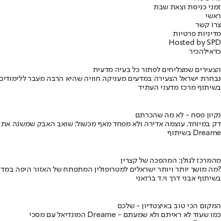
זמני כניסת וצאת שבת
ראשי
צרו קשר
מדיניות פרטיות
Hosted by SPD
כדאי
להכיר
הצעירים שמצליחים לפתור כל בעיה מדעית
נבחרת ישראל הצעירה במדעים מעניקה חוויה שהיא הרבה מעבר ללימודים
בשיתוף מרכז מדעני העתיד
נקיון פסח - לא מה שהכרתם
דק במיוחד, עוצמה אדירה ולא מפחד מאף מכשול: שואב האבק שמשנה את
בשיתוף Dreame
מהמרכז לגולן: המהפכה של קצרין
מה מושך יותר ויותר ישראלים למטרופולין המתפתח של האזור היפה במדינה?
בשיתוף אבני דרך וי.ד ברזאני
המקום הכי טוב באיצטדיון - שלכם
המונדיאל עם מסכי Dreame - כמו שעוד לא ראיתם ולא שמעתם