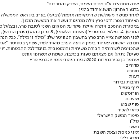
אינה מתנהלת ע"פ מידת האמת, הצדק והחברות"
ברגע האחרון: הושג איחוד בימין
לאחר פגישה משולשת שהתקיימה אתמול (רביעי) בערב בין ראש הממשלה נתני
האיחוד ואמר: "רפי פרץ גילה מנהיגות ועשה את המעשה הנכון".
החדש); 4. בצלאל סמוטריץ' (האיחוד הלאומי); 5. מתן כהנא (הימין החדש); 6. אופיר סופר (האיחוד הלאומי); 7. עידית סילמן (הבית היהודי); 8.שרה ב״ק (הבית היהודי); 9. שירלי פינטו (הימין החדש).
לפני הפגישה צייץ הרב פרץ בחשבון הטוויטר שלו: "מילה זו מילה", ככל הנ
תגובה ראשונה לאיחוד בימין הגיעה הערב מיאיר לפיד, שצייץ בטוויטר: "אנ
שהכניסה לשורותיה חבורה משיחית והומופובית בניגוד לכל ההבטחות. זו ש
טעינו? נתקן! אם מצאתם טעות בכתבה, נשמח שתשתפו אותנו
איתמר בן גביר
בחירות 2020
הבית היהודי
מוטי יוגב
רפי פרץ
מדורים
ספורט
דעות
תרבות ובידור
לייף סטייל
הורוסקופ
שישבת
סוף שבוע
כדאי להכיר
סיפור המשק הישראלי
נדל"ן
ראשי
זמני כניסת וצאת השבת
מידע כללי