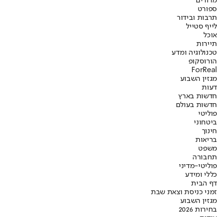
מדורים
ספורט
תרבות ובידור
לייף סטייל
אוכל
תיירות
טכנולוגיה ומדע
הורוסקופ
ForReal
מגזין השבוע
דעות
חדשות בארץ
חדשות בעולם
פוליטי
ביטחוני
חינוך
בריאות
משפט
תחבורה
פוליטי-מדיני
כללי ומידע
דף הבית
זמני כניסת וצאת שבת
מגזין השבוע
בחירות 2026