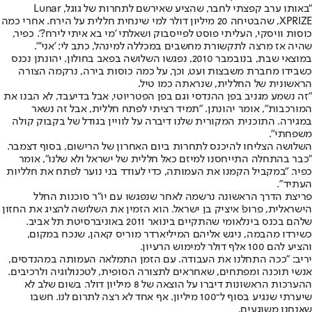
"באותו ערב קפצתי לחבר, שהציע שאירשם לתחרות של גוגל, Lunar
XPRIZE, שהבטיחה 20 מיליון דולר למי שינחית חללית על הירח. אחרי כמה
כוסות וויסקי, העליתי פוסט לפייסבוק ושאלתי 'מי בא איתי לירח?'. כפיר,
שהיה אז מרצה לתקשורת מחשבים במכללה למינהל, כתב לי: 'אני'".
במוצאי שבת, בנובמבר 2010, נפגשו השלושה בפאב בחולון. יהונתן נכנס
כשבידו מחברת משבצות ועט, וכך, על כמה כוסות בירה, נרקמה הצורה
הראשונית של החללית, שנראתה כמו טיל.
"זה נשמע מגניב בפן ההנדסי וגם בפן הפטריוטי, אבל בדיעבד, לא הבנו את
המורכבות", אומר יהונתן. "תמיד רציתי לפתח חללית, אבל זה נשאר
במגירה. התוכנית המקורית שלנו דיברה על לוויין בגודל של בקבוק קולה
משפחתי".
השלושה הצליחו להיכנס לתחרות ביום האחרון של הרישום, בסוף דצמבר.
"כבר בהתחלה התייחסנו למיזם כאל חללית של ישראל ולא שלנו", אומר
כפיר. "במקביל הקמנו את העמותה, כדי לעודד בני נוער לפתח את חלליות
העתיד".
פריצת הדרך הראשונה נרשמה לאחר שנפגשו עם יו"ר סוכנות החלל
הישראלית, פרופ' איציק בן ישראל. הוא הזמין את השלושה להציג את החזון
שלהם בכנס בינלאומי שהתקיים בינואר 2011 באוניברסיטת תל אביב.
כשירדו מהבמה, ניגש אליהם המיליארדר מוריס קאהן, שנכח במקום,
והציע להם 100 אלף דולר למימוש הרעיון.
יריב: "ככה התחלנו את העבודה. עם הזמן התמלאה העמותה במהנדסים,
אנשי תוכנה ומפתחים, שאחראים לתצורה הסופית, לטכנולוגיה ולרכיבים.
ההערכות הראשונות דיברו על הוצאה של 8 מיליון דולר. בשום שלב לא
שיערתי שנגיע בסוף ל־100 מיליון. אף אחד לא רצה לתרום לנו. חשבו
שאנחנו משוגעים.