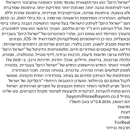
"ישראל היום" הוא גוף תקשורת שנוסד מתוך האמונה שהציבור הישראלי
ראוי לעיתונות טובה יותר, מאוזנת יותר ומדויקת יותר. עיתונות שמדברת
ולא צועקת. עיתונות אמינה, אובייקטיבית ועניינית. עיתונות אחרת וללא
תשלום. המהדורה המודפסת הראשונה פורסמה ב-30 ביולי 2007, וב-2010
הפך "ישראל היום" לעיתון הישראלי בעל שיעור החשיפה הגבוה ביותר בימי
חול. מו"ל העיתון היא ד"ר מרים אדלסון. העורך הראשי הוא עמר לחמנוביץ,
והעורך המייסד הוא עמוס רגב. אתרי האינטרנט של "ישראל היום" בעברית
ובאנגלית, כמו כן היישומונים (אפליקציות) לאנדרואיד ול-iOS, מציגים
חדשות מסביב לשעון, תוכן בלעדי, מבזקים ועדכונים, ניתוחים ופרשנויות,
וידיאו, פודקאסטים ושידורים חיים. פלטפורמות הדיגיטל של "ישראל היום"
כוללות ערוצי חדשות ודעות, תרבות ובידור, לייף סטייל, טכנולוגיה, ספורט,
כלכלה וצרכנות, בריאות, חיילים, אוכל, יהדות, תיירות ורכב. ב-2021 עלו
לאוויר האתר החדש והיישומון החדש של "ישראל היום" בעברית, במטרה
לספק לגולשים חוויה מהירה, עדכנית, בטוחה ונוחה. תכני המהדורה
המודפסת של העיתון זמינים גם באתר, במהדורה יומית מקוונת, ואפשר
לקבל אותם גם בניוזלטר. מועדון ההטבות הייחודי "הקליקה של ישראל
היום" מציע לגולשי האתר הנחות ומבצעים על מוצרים ושירותים. ישראל
היום פתוח להערות, לביקורת ולהצעות לשיפור מקהל הקוראים. פנו אלינו
במייל hayom@israelhayom.co.il.
יום ראשון, 2.8.2026
י"ט באב תשפ"ו
חדשות
דעות
ספורט
ForReal
תרבות ובידור