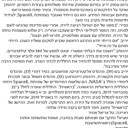
כיום עסוק יריב במיזם שמספק שירותי משלוחים בעזרת רחפנים, יהונתן
שוקד על הדוקטורט באוניברסיטת סטנפורד, וכפיר פתח סטארט־אפ
בתחום אבטחת המידע. הוא גם היחיד שעובד בעמותת SpaceIL, לעידוד
חדשנות מדעית בקרב בני נוער.
כפיר: "בסופו של יום ישראל הגיעה לירח, אחרי שש מדינות שהגיעו לשם
לפנינו, וזה המסר למיליוני הילדים שעקבו אחריה. רק שלוש מעצמות נחתו
על הירח. התחלנו עם צעצוע מפלסטיק, ותראו לאן הגענו".
יריב: "אם הייתי יודע מהרגע הראשון שנגיע למקום שאליו הגענו, הייתי
חותם על זה מייד".
יהונתן: "השגנו את הבלתי אפשרי. יצאנו למסע של 380 אלף קילומטרים,
וברור שיש סיכונים בדרך. כישלון זה לא. עכשיו אני רוצה להביא אבנים
מהירח ולהיות מסוגל להחזיר את החללית לכדור הארץ. זאת משימה הרבה
יותר מורכבת".
יריב בש (39), מהנדס אלקטרוניקה ומחשבים, כפיר דמרי (37), מהנדס
מערכות תקשורת, ויהונתן ויינטראוב (33), מהנדס חשמל ובוגר תוכנית
לימודי החלל ב־NASA, הם שלושת המייסדים של עמותת SpaceIL ויוזמי
החללית הישראלית הראשונה, "בראשית". החללית שוגרה לחלל ב־22
בפברואר 2019, ביצעה כמה תמרונים מוצלחים, וב־4 באפריל הצליחה
להיכנס למסלול סביב הירח. ביום חמישי, 11 באפריל 2019, שניות לפני
שהיתה אמורה לנחות על הירח, היא התרסקה. למרות זאת, ההישג של
"בראשית" נחשב חסר תקדים בקנה מידה עולמי.
ראיינה: טל אריאל אמיר
טעינו? נתקן! אם מצאתם טעות בכתבה, נשמח שתשתפו אותנו
SpaceIL
בראשית
שישבת