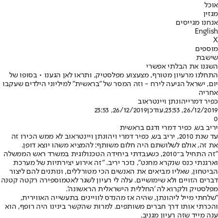
אוכל
מגזין
אנחנו מגייסים
English
X
מוספים
שישבת
השגנו את הבלתי אפשרי
התחלנו מרעיון מטורף, מצעצוע מפלסטיק, ותראו לאן הגענו • בסופו של
יום, ישראל הגיעה לירח - וזה המסר של "בראשית" למיליוני הילדים שעקבו
אחריה
כפיר דמרי
יהונתן ויינטראוב
26/12/2019, 23:53
,עודכן
26/12/2019, 23:53
0
יריב בש, כפיר דמרי ודגם בראשית
עד שנת 2010, יריב בש, כפיר דמרי ויהונתן ויינטראוב לא ממש הכירו זה
את זה, אולם לשלושתם היה חלום משותף: להמציא משהו יוצא דופן.
"זה התחיל ב־2010, כשעבדתי ביחידה הטכנולוגית במשרד ראש הממשלה
וארגנתי כנס שנקרא מחנט", נזכר יריב. "זה אירוע יצירתיות של מערכת
הביטחון, שאליו מביאים את האנשים הכי מטורללים, ונותנים להם ליצור
דברים הזויים ולא שימושיים. עלה לי רעיון לשגר לאטמוספירה רקטה קטנה
מפלסטיק ולקרוא לה 'החללית הישראלית הראשונה'.
"שלחתי מייל ליהונתן, שהיה אז מהנדס לוויינים בתעשייה האווירית,
והכרתי אותו דרך חברים משותפים. למרות שהקשר בינינו היה רופף, הוא
ענה מייד שזה רעיון מגניב.