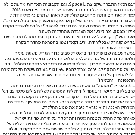
"עם הזמן התברר שקבוצת SpaceIL, וגם הקבוצות האחרות מהעולם, לא
יעמדו בתאריך היעד של התחרות, שעמד אחרי דחייה על מארס 2018.
למרות זאת הם נותרו מחויבים לחללית, לקאהן, שתרם 43 מיליון דולר,
ולשאר התורמים - ד"ר מרים ושלדון אדלסון, התעשיין סמי סגול, ואחרים".
השלושה חתמו על הסכם שיגור עם חברת SpaceX של המיליארדר הקנדי
אילון מאסק, וכך קיבעו את העובדה שהחללית תשוגר.
שעת השי"ן נקבעה ל־22 בפברואר השנה. יהונתן וכפיר טסו לבסיס השיגור
בקייפ קנוורל שבפלורידה, יריב וקאהן צפו בהמראה מחדר הבקרה
בתעשייה האווירית.
במשך שבעה שבועות חגה בראשית סביב כדור הארץ, נושאת עימה
חלומות ותקוות של מדינה שלמה. שלושת המדענים אומרים שכמעט בכל
פעם שהיא ביצעה תמרון - הדלקת מנועים כדי לבצע תיקוני מסלול - הם
היו על סף התקף לב. יריב: "צריך להבין שאין גוף בעולם ששלח חללית לירח
בלי להתאמן על כמה שיגורים. אנחנו היחידים שעשו את זה במכה
הראשונה - והצליחו".
ב־4 באפריל "נתפסה" בראשית בשדה הכבידה של הירח. יום הנחיתה
נקבע ליום חמישי, 11 באפריל. החללית הספיקה לשלוח צילום סלפי עם דגל
ישראל, שיגרה תמונה של הירח מקרוב, ואז נותק איתה הקשר. רק כעבור
דקות ארוכות התברר בחדר הבקרה כי יש בעיה עם החיישן שמודד את
המרחק האנכי, והוא כנראה כיבה את מנוע החללית.
לאחר שנשלחה לו הוראת תיקון מרחוק שב המנוע לעבוד, אבל זה היה
מאוחר מדי: החללית צנחה מטה והתרסקה על הירח. מדינת ישראל
פספסה את החלום להפוך למדינה הרביעית שתצליח להנחית חללית על
הירח אחרי ארה"ב, רוסיה וסין, אבל ההישג שרשמה חסר תקדים, ועליו
קיבלה העמותה פרס של מיליון דולר מגוגל, שיוקדש כולו לפעילות חינוכית.