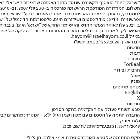
"ישראל היום" הוא גוף תקשורת שנוסד מתוך האמונה שהציבור הישראלי ראוי 
ת
ופרשנויות, וידיאו, פודקאסטים ושידורים חיים. פלטפורמות הדיגיטל של "ישרא
ב-2021 עלו לאוויר האתר החדש והיישומון החדש של "ישראל היום" בע
ואפשר לקבל אותם גם בניוזלטר. מועדון ההטבות הייחודי "הקליקה של ישרא
במייל hayom@israelhayom.co.il.
יום ראשון, 26.7.2026
י"ב באב תשפ"ו
חדשות
דעות
ספורט
ForReal
תרבות ובידור
אוכל
מגזין
אנחנו מגייסים
English
X
חדשות
טבע תשתף פעולה עם האקדמיה בחקר הסרטן
החברה חתמה על הסכמים עם מכון ויצמן ואונ' ת"א • המטרה: מחקרים לבדי
גלעד צוויק
25/11/2019, 23:21
,עודכן
25/11/2019, 23:21
0
טקס החתימה של טבע באוניברסיטת ת"א // צילום: חן גלילי