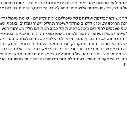
תמול על חתימת 2
הסכמים חדשים
עם מוסדות אקדמיים – אוניברסיטת תל
ל פורת, נחשפו פרטים על
שיתופי הפעולה בין הצדדים,
בנוכחות בכירים מח
 משותף לבדיקת יעילותם של טיפולים אימונותרפיים - שיטת טיפול נגד 
כת החיסונית, וכן מקדמים מחקר לשיפור תהליכי ייצור נוגדנים. בנוסף, 
 שני מענקים לחוקרים מאוניברסיטת תל אביב המהווים חלק משיתוף הפעו
שיתוף פעולה שנועד לחקור ולפתח באופן מואץ נוגדנים חדשניים וספציפיים
ונותרפיות, אשר הצטרף למכון ויצמן למדע לפני כשנתיים לאחר פוסט דוקטו
ול שילוב של מספר תחומי מחקר וקבוצות מחקר, העוסקות במחקר מתקדם ב
ה נוספים שירקמו בקרוב עור וגידים בין טבע לאקדמיה הישראלית. לדברי 
ע מחוייבת לשיפור חייהם של המטופלים, באמצעות תרופות מתקדמות ואיכ
וים, כי המחקרים יבשילו בעתיד לפיתוח תרופות וטכנולוגיות חדשניות, הנ