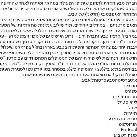
חברת טבע חוזרת לתחום שיתופי הפעולה במחקר ופיתוח לאחר שהודיעה א
בטקס שהתקיים אתמול בלשכתו של נשיא אוניברסיטת תל אביב, פרופ' אריא
המחקר האינובטיבי (חדשני) של טבע.
במסגרת שיתוף הפעולה, צוותי חוקרים מטבע ומהאוניברסיטה עורכים מחקר
תאים סרטניים - במודלים ייחודים, תוך שילוב אנליזות מתקדמות של המער
העצבים. עוד יצויין, כי רשות החדשנות של משרד הכלכלה אישרה לאחרונה
במקביל, חתמו טבע וחברת ידע – זרוע היישומים של מכון ויצמן למדע - על 
יעמוד ד"ר רוני דהן, חוקר מוביל בתחום הנוגדנים וחקר הסרטן בשיטות אימ
יעבדו יחד עם צוותי המחקר והפיתוח בטבע בארץ ובחו''ל בפרויקט שיכל
ההסכמים עם אוניברסיטת תל אביב ומכון ויצמן מהווים חלק משיתופי פעול
חדשניות, הנחוצות לשיפור חייהם של המטופלים המתמודדים עם סרטן. "טב
ומנהלת תחום המו"פ הגלובאלי בחברה. ד"ר סטפן נוק הוסיף כי: "כולנו מקו
בבורסה בת"א ב־7.28% והוסיפה כ־5% במסחר בניו יורק נכון לסגירת העיתון.
טעינו? נתקן! אם מצאתם טעות בכתבה, נשמח שתשתפו אותנו
אוניברסיטה
טבע
סרטן
תל אביב
מדורים
ספורט
תרבות ובידור
לייף סטייל
אוכל
תיירות
טכנולוגיה ומדע
הורוסקופ
ForReal
מגזין השבוע