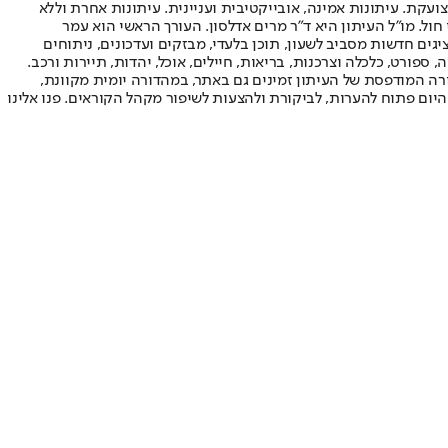
ועקת. עיתונות אמינה, אובייקטיבית ועניינית. עיתונות אחרת וללא
עור החשיפה הגבוה ביותר בימי חול. מו"ל העיתון היא ד"ר מרים אדלסון. העורך הראשי הוא עמר
 והעורך המייסד הוא עמוס רגב. אתרי האינטרנט של "ישראל היום" בעברית ובאנגלית, כמו כן היישומונים (אפליקציות) לאנדרואיד ול-iOS, מציגים חדשות מסביב לשעון, תוכן בלעדי, מבזקים ועדכונים, ניתוחים
, ספורט, כלכלה וצרכנות, בריאות, חיילים, אוכל, יהדות, תיירות ורכב.
דורה המודפסת של העיתון זמינים גם באתר, במהדורה יומית מקוונת,
היום פתוח להערות, לביקורת ולהצעות לשיפור מקהל הקוראים. פנו אלינו