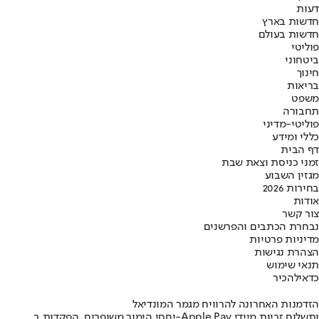
דעות
חדשות בארץ
חדשות בעולם
פוליטי
ביטחוני
חינוך
בריאות
משפט
תחבורה
פוליטי-מדיני
כללי ומידע
דף הבית
זמני כניסת וצאת שבת
מגזין השבוע
בחירות 2026
אודות
צור קשר
נבחרת הכתבים והפרשנים
מדיניות פרטיות
הצהרת נגישות
תנאי שימוש
כדאי
להכיר
הזדמנות האחרונה להרוויח מגמר המונדיאל
יחסי הימור משופרים, הפקדות ב-Apple Pay ותשלום זכיות מיידי