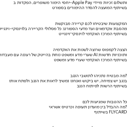
יחסי הימור משופרים, הפקדות ב-Apple Pay ותשלום זכיות מיידי
בשיתוף המועצה להסדר ההימורים בספורט
המקצועות שיבטיחו לכם קריירה מבוקשת
מהסבת אקדמאים ועד מדעי הספורט: כל מסלולי הקריירה בלוינסקי-וינגייט
בשיתוף המרכז האקדמי לוינסקי־וינגייט
הצצה לקמפוס שרוצה לשנות את האקדמיה
שערי מדע ומשפט נוחת בהייטק של רעננה עם מעבדות AI ותוכניות חדשות
בשיתוף המרכז האקדמי שערי מדע ומשפט
מה מבטיח נתניהו לתושבי הנגב?
בנגב יש צמיחה, יש ביקוש ואנחנו נמשיך לראות את הנגב ולפתח אותו
בשיתוף הרשות לפיתוח הנגב
כל ההטבות שמגיעות לכם
מה ההבדל בין מועדון תעופה וכרטיס אשראי?
בשיתוף FLYCARD