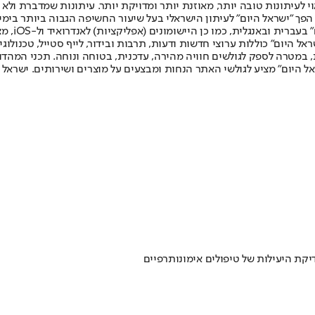
לעיתונות טובה יותר, מאוזנת יותר ומדויקת יותר. עיתונות שמדברת ולא צ
שלום. המהדורה המודפסת הראשונה פורסמה ב-30 ביולי 2007, וב-2010 הפך "ישראל היום" לעיתון הישראלי בעל שי
לחמנוביץ,
ל היום" כוללות ערוצי חדשות ודעות, תרבות ובידור, לייף סטייל, טכנולוגיה
ברית, במטרה לספק לגולשים חוויה מהירה, עדכנית, בטוחה ונוחה. תכני המה
ל היום" מציע לגולשי האתר הנחות ומבצעים על מוצרים ושירותים. ישראל 
קת היעילות של טיפולים אימונותרפיים