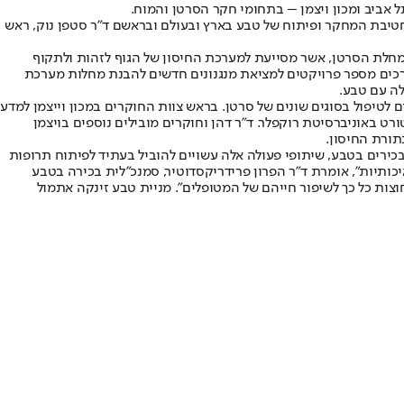
 אביב ומכון ויצמן – בתחומי חקר הסרטן והמוח.
טיבת המחקר ופיתוח של טבע בארץ ובעולם ובראשם ד"ר סטפן נוק, ראש
מחלת הסרטן, אשר מסייעת למערכת החיסון של הגוף לזהות ולתקוף
נערכים מספר פרויקטים למציאת מנגנונים חדשים להבנת מחלות מערכת
לה עם טבע.
 לטיפול בסוגים שונים של סרטן. בראש צוות החוקרים במכון וייצמן למדע
רט באוניברסיטת רוקפלר. ד"ר דהן וחוקרים מובילים נוספים בויצמן
תורת החיסון.
בכירים בטבע, שיתופי פעולה אלה עשויים להוביל בעתיד לפיתוח תרופות
ותיות", אומרת ד"ר הפרון פרידריקסדוטיר, סמנכ"לית בכירה בטבע
חוצות כל כך לשיפור חייהם של המטופלים". מניית טבע זינקה אתמול