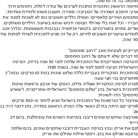
מתגאה בה זה ‭ 50‬שנה.
מיומה הראשון התוכנית מחנכת לערכים של עזרה לזולת, נימוסים ודרך
ארץ; חיסכון ושמירה על הסביבה; ספירה, חשבון פשוט ולמידת אותיות;
פתגמים ושירים קלאסיים; ואפילו כללים חשובים כמו לא לשכוח לסגור את
הברז - וכל זאת בלי שהילד הצופה ירגיש שהוא בשיעור. הילדים משחקים,
שרים, צופים במערכונים, בקטעי אנימציה ובבובות משעשעות, ובדרך אגב
לומדים שיעורים חשובים לחיים. רק על זה מגיע לתוכנית לשרוד לפחות עוד
‭ 50‬ שנה.
קרייבינג לעוגיות מאז. "רחוב סומסום"
10 דברים שלא ידעתם על רחוב סומסום:
1
הגרסה האמריקנית של התוכנית עלתה לפני ‭ 50‬שנה בדיוק. הגרסה
הישראלית הגיעה למסך לפני ‭ 36‬שנה, בשנת ‭ 1983‬
2
195‬פרקים בני חצי שעה
3
פרט לגרסה המקורית שעליה גדלנו, הופקו עוד ארבע גרסאות שונות
לתוכנית בישראל, בהן "שלום סומסום" הישראלית-אמריקנית, ו"שארע
סימסים" הדו-לשונית
4
חיבור כל הגרסאות של התוכנית בישראל מגיע ליותר מ-‭300‬ פרקים
5
מיקי קם היתה בת ‭ 27‬כאשר עלה הפרק הראשון בסדרה, נתן דטנר היה בן
‭ 26‬
6
ארבעה שחקנים שונים דיבבו במרוצת השנים את עוגיפלצת, בהם דב
רייזר
7
גם את אריק ובנץ בגרסה העברית דיבבו שחקנים שונים, בהם שלמה
בראבא שגילם את בנץ, ויוסף שילוח שגילם את אריק