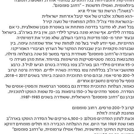
הוותיקות והמצליחות בכל הזמנים, במונחי אהדה, השפעה, תפוצה
בינלאומית, ואפילו חדשנות - "
רחוב סומסום
".
•
"בושה!": הרשת נגד אורלי וגיא
•
הוא משלנו: אלברט של אסי קיבל אזרחות ישראלית
•
בהשראת מדי צה"ל: הלוק המחאתי של נועה קירל
בכל זאת, לא מדובר בדרמה מותחת או באופרת סבון שמאלצית, כי אם
בסדרה לילדים. אף שהיא פונה בעיקר לילדי הגן, אין בית בארה"ב, בישראל
ובעוד יותר מ-‭100‬ מדינות ברחבי העולם, שלא מכיר את דמויותיה
החינניות, ואף יודע לשיר בעל פה לפחות שיר אחד שמזוהה עימה, בין
שבגרסה מקומית ובין שבגרסת המקור של הערוץ הציבורי האמריקני.
העובדה ש"רחוב סומסום" משודרת ברצף במשך ‭ 50‬שנה בהצלחה גדולה,
מתבטאת בכמה סטטיסטיקות מרשימות במיוחד. אחת מהן מעידה כי
כ-‭95‬ אחוזים מילדי הגן בארה"ב צפו בסדרה בטרם הגיעו לגיל ‭ .3‬כרבע
מתושבי ארה"ב בכללותה צפו בסדרה כשהיו ילדים. הסדרה גרפה קרוב
נוסף על פרסים נחשבים אחרים.
כאמור, הצלחת התוכנית נמדדת גם במספר הגרסאות והספין-אופים של
הסדרה. מספר מדהים של כ-‭150‬ גרסאות בכ-‭70‬ שפות הופקו לתוכנית,
ובהן גם "רחוב סומסום" הישראלית, ששודרה בשנים ‭ .1987-1983‬
קרוב ל-200 פרסים. רחוב סומסום
מחנכת לעזרה לזולת
וכעת לנתון המדהים מכולם: כ-‭4,500‬ פרקים של הסדרה הופקו בארה"ב
מאז שנת ‭ 1969‬ועד היום. את ההצלחה הכבירה הזו תולים מומחים דווקא
בטכניקת החינוך החדשנית, ואולי אפילו ערמומית, ש"רחוב סומסום"