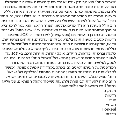
"ישראל היום" הוא גוף תקשורת שנוסד מתוך האמונה שהציבור הישראלי
ראוי לעיתונות טובה יותר, מאוזנת יותר ומדויקת יותר. עיתונות שמדברת
ולא צועקת. עיתונות אמינה, אובייקטיבית ועניינית. עיתונות אחרת וללא
תשלום. המהדורה המודפסת הראשונה פורסמה ב-30 ביולי 2007, וב-2010
הפך "ישראל היום" לעיתון הישראלי בעל שיעור החשיפה הגבוה ביותר בימי
חול. מו"ל העיתון היא ד"ר מרים אדלסון. העורך הראשי הוא עמר לחמנוביץ,
והעורך המייסד הוא עמוס רגב. אתרי האינטרנט של "ישראל היום" בעברית
ובאנגלית, כמו כן היישומונים (אפליקציות) לאנדרואיד ול-iOS, מציגים
חדשות מסביב לשעון, תוכן בלעדי, מבזקים ועדכונים, ניתוחים ופרשנויות,
וידיאו, פודקאסטים ושידורים חיים. פלטפורמות הדיגיטל של "ישראל היום"
כוללות ערוצי חדשות ודעות, תרבות ובידור, לייף סטייל, טכנולוגיה, ספורט,
כלכלה וצרכנות, בריאות, חיילים, אוכל, יהדות, תיירות ורכב. ב-2021 עלו
לאוויר האתר החדש והיישומון החדש של "ישראל היום" בעברית, במטרה
לספק לגולשים חוויה מהירה, עדכנית, בטוחה ונוחה. תכני המהדורה
המודפסת של העיתון זמינים גם באתר, במהדורה יומית מקוונת, ואפשר
לקבל אותם גם בניוזלטר. מועדון ההטבות הייחודי "הקליקה של ישראל
היום" מציע לגולשי האתר הנחות ומבצעים על מוצרים ושירותים. ישראל
היום פתוח להערות, לביקורת ולהצעות לשיפור מקהל הקוראים. פנו אלינו
במייל hayom@israelhayom.co.il.
מבזקים
חדשות
אוכל
תשחץ
ForReal
תרבות