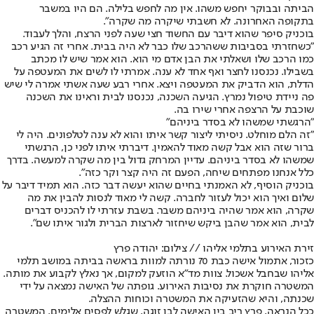
הביתה ובבוקר יחפש משהו. אין מה לחפש בלילה. הם היו במשבר
בתקופה האחרונה. לא חשבתי שיקרה מה שקרה".
בוכניק סיפר שהוא דיבר עם החשוד חצי שעה לפני הרצח, והלך לעבוד.
"כשחזרתי בסביבות שש
הרכב שלו כבר לא היה בבית
. אחרי זה הגיע רכב
כמו הרכב שלו ושאלתי את הבן אדם מי הוא. הוא אמר שיש לו מכתב
בשבילו. נכנסנו לחצר ואף אחד לא ענה. אמרתי לו לשים את המעטפה על
הדלת, הוא הדביק את המעטפה ויצא. אחרי רבע שעה אשתי אמרה לי שיש
פה ניידת טיפול נמרץ. הגיעה השכנה, נכנסנו לבית וראינו את השכנה
שוכבת על הרצפה אחרי שירו בה.
"הרגשתי שמשהו לא בסדר ביניהם"
"זה הלם מוחלט. ניסיתי ליצור קשר איתו והוא לא ענה לטלפונים. היה לי
ברור שזה הוא אבל קשה מאוד להאמין. דיברתי איתו לפני כן, הרגשתי
שמשהו לא בסדר ביניהם. עדיין המרחק גדול בין מה שקרה למעשה. בדרך
כלל אנחנו מפתחים שיחה, הפעם זה היה קצר וקר כזה".
בוכניק הוסיף, לא האמנתי בחיים שהוא יעשה דבר כזה. הוא תמיד דיבר על
שלום ואיך הוא יכול לעזור לחברה. קשה לי מאוד לנסות להבין את מה
שקרה, הוא אמר שהיה ביניהם משבר. בשבת עזרתי לו להכניס דברים
לבית, הוא אמר שהבן ביקש שיחזור לארצות הברית ולגור איתו שם".
זירת האירוע בתלמי אליהו // צילום: יהודה פרץ
כזכור, אתמול אישה כבת 70 נורתה למוות בראשה בביתה במושב תלמי
אליהו שבחבל אשכול. צוות מד"א הוזעק למקום, אך נאלץ לקבוע את מותה.
המשטרה חוקרת את נסיבות האירוע. גופתה של האישה נמצאה על ידי
שכנתה, והיא שהזעיקה את המשטרה וכוחות ההצלה.
ככל הנראה, פרץ ריב בין האישה לבן זוגה, שגלש לפסים אלימים. המשטרה