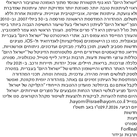
"ישראל היום" הוא גוף תקשורת שנוסד מתוך האמונה שהציבור הישראלי
ראוי לעיתונות טובה יותר, מאוזנת יותר ומדויקת יותר. עיתונות שמדברת
ולא צועקת. עיתונות אמינה, אובייקטיבית ועניינית. עיתונות אחרת וללא
תשלום. המהדורה המודפסת הראשונה פורסמה ב-30 ביולי 2007, וב-2010
הפך "ישראל היום" לעיתון הישראלי בעל שיעור החשיפה הגבוה ביותר בימי
חול. מו"ל העיתון היא ד"ר מרים אדלסון. העורך הראשי הוא עמר לחמנוביץ,
והעורך המייסד הוא עמוס רגב. אתרי האינטרנט של "ישראל היום" בעברית
ובאנגלית, כמו כן היישומונים (אפליקציות) לאנדרואיד ול-iOS, מציגים
חדשות מסביב לשעון, תוכן בלעדי, מבזקים ועדכונים, ניתוחים ופרשנויות,
וידיאו, פודקאסטים ושידורים חיים. פלטפורמות הדיגיטל של "ישראל היום"
כוללות ערוצי חדשות ודעות, תרבות ובידור, לייף סטייל, טכנולוגיה, ספורט,
כלכלה וצרכנות, בריאות, חיילים, אוכל, יהדות, תיירות ורכב. ב-2021 עלו
לאוויר האתר החדש והיישומון החדש של "ישראל היום" בעברית, במטרה
לספק לגולשים חוויה מהירה, עדכנית, בטוחה ונוחה. תכני המהדורה
המודפסת של העיתון זמינים גם באתר, במהדורה יומית מקוונת, ואפשר
לקבל אותם גם בניוזלטר. מועדון ההטבות הייחודי "הקליקה של ישראל
היום" מציע לגולשי האתר הנחות ומבצעים על מוצרים ושירותים. ישראל
היום פתוח להערות, לביקורת ולהצעות לשיפור מקהל הקוראים. פנו אלינו
במייל hayom@israelhayom.co.il.
יום רביעי, 29.7.2026
ט"ו באב תשפ"ו
חדשות
דעות
ספורט
ForReal
תרבות ובידור