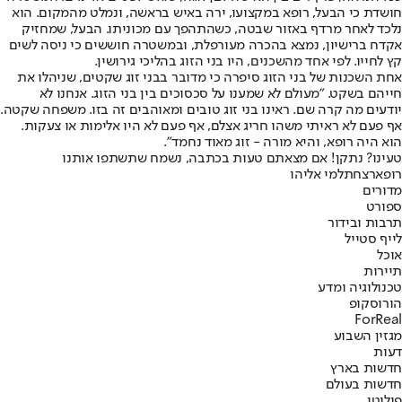
חושדת כי הבעל, רופא במקצועו, ירה באיש בראשה, ונמלט מהמקום. הוא
נלכד לאחר מרדף באזור שבטה, כשהתהפך עם מכוניתו. הבעל, שמחזיק
אקדח ברישיון, נמצא בהכרה מעורפלת, ובמשטרה חוששים כי ניסה לשים
קץ לחייו. לפי אחד מהשכנים, היו בני הזוג בהליכי גירושין.
אחת השכנות של בני הזוג סיפרה כי מדובר בבני זוג שקטים, שניהלו את
חייהם בשקט. "מעולם לא שמענו על סכסוכים בין בני הזוג. אנחנו לא
יודעים מה קרה שם. ראינו בני זוג טובים ומאוהבים זה בזו. משפחה שקטה.
אף פעם לא ראיתי משהו חריג אצלם, אף פעם לא היו אלימות או צעקות.
הוא היה רופא, והיא מורה - זוג מאוד נחמד".
טעינו? נתקן! אם מצאתם טעות בכתבה, נשמח שתשתפו אותנו
רופא
רצח
תלמי אליהו
מדורים
ספורט
תרבות ובידור
לייף סטייל
אוכל
תיירות
טכנולוגיה ומדע
הורוסקופ
ForReal
מגזין השבוע
דעות
חדשות בארץ
חדשות בעולם
פוליטי