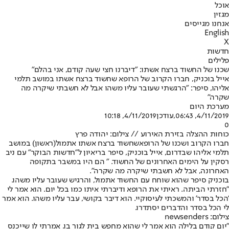
אוכל
מגזין
אנחנו מגייסים
English
X
חדשות
פלילים
שכנו של החשוד ברצח אשתו: "דיברנו חצי שעה קודם, אני בהלם"
אייל בוכניק, חברו הקרוב של הרופא שחשוד ברצח אשתו במושב תלמי
אליהו, סיפר: "הרגשתי שעובר עליו משהו אבל לא חשבתי שיקרה מה
שקרה"
מערכת היום
4/11/2019, 06:43
,עודכן
4/11/2019, 10:18
0
כוחות ההצלה בזירת האירוע // צילום: יהודה פרץ
חברו הקרוב ושכנו של הרופא
שחשוד ברצח אשתו אתמול
(ראשון) במושב
תלמי אליהו שבדרום, אייל בוכניק, סיפר בריאיון ל"חדשות הבוקר" עם ניב
רסקין על הימים האחרונים של החשוד. " הם היו במשבר בתקופה
האחרונה, אבל לא חשבתי שיקרה מה שקרה".
בוכניק סיפר שהוא שוחח עם החשוד אתמול, והרגיש שעובר עליו משהו.
"חזרתי הביתה. ראיתי את הרופא ודיברתי איתו כמו בכל יום. הוא אמר לי
'הכל בסדר' והמשכתי לעיסוקיי. הוא דיבר בקושי, עבר עליו משהו. הוא אמר
לי הכל בסדר והדברים יסתדרו.
צילום: newsenders
"יום קודם בלילה הוא אמר לי שהוא מחפש בית לגור בו. אמרתי לו שייכנס