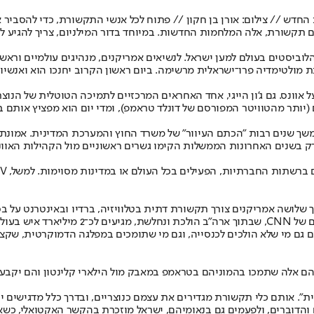
חדש // צילום: אורן בן חקון // פתוח לכל אנשי התקשורת, כדי להסביר
תקשורת, אלה המלחמות החדשות. במיוחד בדור המילניום, צריך להגיע לר
הלוביסטים בעולם למען ישראל. לנשיאים אמריקנים, מנהיגים עולמיים ורא
כת מולטימדיה פרו־ישראלית מרשימה. ביום ראשון הקרוב יחנכו הוא ואנשיו
וונס. גם ג'ון הייגי, אחד האחראים המרכזיים לתמיכה הטוטלית של הנוצר
ל אוונס, "התפללו למען ירושלים", יש 67 מיליון עוקבים (יותר מהטוויטר המפורסם של דונלד טראמפ)
משך שנים רבות "הכתם העיוור" של משרד החוץ והמערכת המדינית. אמונת
ק בשנים האחרונות הממשלות הקימו גשרים ראשוניים מול הקהילות האוונג
לושה אמריקנים צורך תקשורת דתית בטלוויזיה, ברדיו ובאינטרנט על בסיס
 גם מי שלא הולכים לכנסייה, וגם מי שתומכים במפלגה הדמוקרטית, שקצת
 הם אלה שתמכו בהמוניהם בטראמפ במאבק מול הילארי קלינטון והם יקבעו
. אותם כלי תקשורת מגדירים את עצמם כנוצריים, ובדרך כלל מדגישים יו
ים והדוברים, ולפעמים גם בנאומיהם, ישראל מוזכרת בהקשר האקטואלי, 