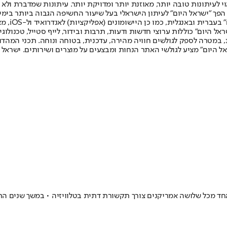
לעיתונות טובה יותר, מאוזנת יותר ומדויקת יותר. עיתונות שמדברת ולא צ
שלום. המהדורה המודפסת הראשונה פורסמה ב-30 ביולי 2007, וב-2010 הפך "ישראל היום" לעיתון הישראלי בעל שי
לחמנוביץ,
ל היום" כוללות ערוצי חדשות ודעות, תרבות ובידור, לייף סטייל, טכנולוגיה
ברית, במטרה לספק לגולשים חוויה מהירה, עדכנית, בטוחה ונוחה. תכני המה
ל היום" מציע לגולשי האתר הנחות ומבצעים על מוצרים ושירותים. ישראל 
חד מכל שלושה אמריקנים צורך תקשורת דתית בטלוויזיה • במשך שנים התו