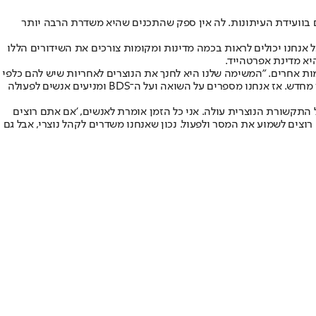
ת בערוצי הטלוויזיה הנוצרית הגדולים: TBN, CBN, DAYSTAR ו־GOD TV, תהיה בין המשתתפים בוועידת העיתונות. לה אין ספק שהתכנים שהיא משדרת הרבה יותר
ר לוויין, אבל אנחנו יכולים לראות בכמה מדינות ומקומות צורכים את השידורים הללו
יא מדינת אפרטהייד.
ת אחרים. "המשימה שלנו היא לחנך את הנוצרים לאחריות שיש להם כלפי
העם הנבחר, להילחם באנטישמיות, שלצערנו לכנסייה היה בה חלק מרכזי במשך מאות שנים, ולהזהיר שאם לא נילחם בעמלק הוא יכול להופיע בכל דור מחדש. אז אנחנו מספרים על השואה ועל ה־BDS ומניעים אנשים לפעולה
התקשורת הנוצרית עולה. אני כל הזמן אומרת לאנשים, 'אם אתם רוצים
רוצים לשמוע את המסר ולפעול. נכון שאנחנו משדרים לקהל נוצרי, אבל גם