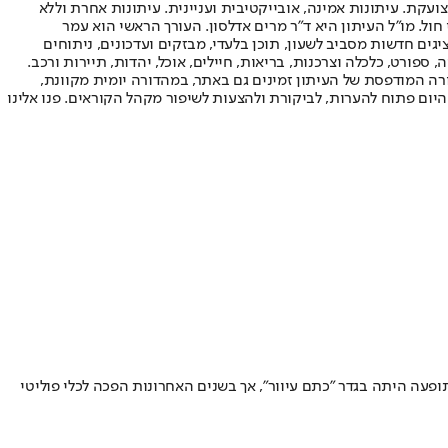
ועקת. עיתונות אמינה, אובייקטיבית ועניינית. עיתונות אחרת וללא
עור החשיפה הגבוה ביותר בימי חול. מו"ל העיתון היא ד"ר מרים אדלסון. העורך הראשי הוא עמר
 והעורך המייסד הוא עמוס רגב. אתרי האינטרנט של "ישראל היום" בעברית ובאנגלית, כמו כן היישומונים (אפליקציות) לאנדרואיד ול-iOS, מציגים חדשות מסביב לשעון, תוכן בלעדי, מבזקים ועדכונים, ניתוחים
, ספורט, כלכלה וצרכנות, בריאות, חיילים, אוכל, יהדות, תיירות ורכב.
דורה המודפסת של העיתון זמינים גם באתר, במהדורה יומית מקוונת,
היום פתוח להערות, לביקורת ולהצעות לשיפור מקהל הקוראים. פנו אלינו
פעה היתה בגדר "כתם עיוור", אך בשנים האחרונות הפכה לכלי פוליטי