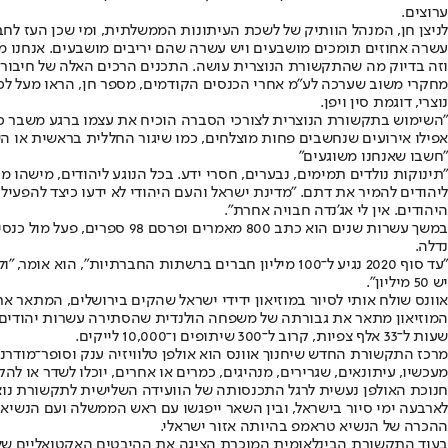
ערוצים.
וזה בדיוק מה שהתקשורת הנוצרית עושה. התכנים הרכים האלה של חיבור ל
מחקרי משוב שערכה לע"מ אחרי הכנסים הקודמים, מספר חן, הראו מעל לכל
נוצרי, דוגמת סין ויפן.
"השימוש בתקשורת הנוצרית לצורכי הסברה הוכיח את עצמו ברגע משבר כגו
אפילו אירועים שנחשבים פחות מוצלחים, כמו שיגור החללית בראשית או השי
"חשבו שאנחנו משוגעים"
ליהודים להמיר את דתם. "מדינת ישראל והעם היהודי לא ידעו כיצד להפעיל
היהודים. אין לי אג'נדה חבויה אחרת".
במשך עשרות שנים הוא כתב 
נדלה.
יש 50 מיליון".
אוונס שולח אותי לסיור במוזיאון ידידי ישראל שהקים בירושלים, המתאר א
שעות ל־33 אלף צפיות, קרוב ל־300 שיתופים ו־10,000 לייקים.
מרכז התקשורת החדש שיחנוך אוונס הוא אולפן טלוויזיה ענק וסופר־מודרני 
מעכשיו, עיתונאים, שגרירים, מנהיגים, כמרים או אחרים, יוכלו לשדר או לה
לארבעה ימי סיור בישראל, ובין השאר ייפגשו עם ראש הממשלה ועם הנשיא 
ההכרה של הנשיא טראמפ בהיותה אזור ישראלי.
בעוד התקשורת הבינלאומית המוכרת הציגה את ההיבטים האקטואליים של