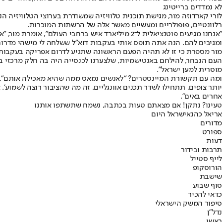
לא נמדדים ברייטינג
רלוונטיים, פופולריים ומעשיים מאשר אלה של הרשתות המוכרות.
"אנחנו מגיעים פוטנציאלית ל־2 מיליארד איש ברחבי 
ומגיבים להם. הנה אתה תופס אותי בעקבות דוא"ל ששלחה לי מישהי מדרום
מור מספרת כי זו לא תהיה הפעם הראשונה שתגיע לדרום אפריקה בעקבות ה
מוסרית למען ישראל".
ומה עם תקשורת המיינסטרים? "לאנשים נמאס ממה שהיא מאכילה אותם", טו
יותר צופים, תתחילו לשדר תכנים אוונגליים. זה מה שהציבור רוצה לשמוע'.
אחרים באים".
טעינו? נתקן! אם מצאתם טעות בכתבה, נשמח שתשתפו אותנו
אריאל כהנא
ישראל היום
מדורים
ספורט
דעות
תרבות ובידור
לייף סטייל
הורוסקופ
שישבת
סוף שבוע
כדאי להכיר
סיפור המשק הישראלי
נדל"ן
ראשי