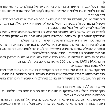
0
פתוח לכל אנשי התקשורת, כדי להסביר את ישראל בעולם. מרכז התקשורת ה
"אנחנו נלחמים את מלחמת המדיה. במקום לקטר על התקשורת אנחנו בונים 
דרך הסייבר".
ד"ר מייק אוונס, החתום על הדברים, נחשב כבר עשרות שנים לאחד מגדולי 
מפעיל בצמוד לנחלת שבעה בירושלים את "מוזיאון ידידי ישראל", ובו תערו
על מנת לסייע לישראל במלחמת ההסברה.
למרות כל זה, אפשר לנחש שהרוב המכריע של הישראלים מעולם לא שמעו על א
אבל לדף הפייסבוק ש
תחנות טלוויזיה ורדיו שמשדרות את דרשותיו ברחבי העולם.
והם לא היחידים. תמיכת הנוצרים האוונגליסטים במדינת היהודים היתה ב
ובאסיה הובילה אותם לתמיכה בישראל, אך לא זכתה למענה מצד המדינה. ר
יום את סיפורה של ישראל - התקשורת הבינלאומית.
תחנת DAYSTAR מגיעים ל־200 מיליון בתי אב בארה"ב לבדה.
קלף מוכח בעת משברים
ממחקר שהוצג בכנס המאגד את כלי התקשורת הנוצריים עולה כי אחד מתוך ש
הגדולות מגיעות לכ־2 מיליארד איש ברחבי העולם. לשם השוואה, גם התכנים של CNN, שבתוך ארה"ב הולכת ונחלשת, מגיעים לכ־2 מיליארד איש בעולם.
הנתון החשוב ביותר בהקשר הזה בנוגע לארה"ב הוא שבשידורים הללו צופים
מייק אוונס // צילום: אורן בן חקון
בסך הכללי, כשליש מהאמריקנים מזוהים כיום עם הכנסייה האוונגליסטית.
ההמונים הללו נמצאת ישראל.
מי שמעדכן אותם במתרחש כאן היא מי שמכונה בישראל "התקשורת הנוצרית"
העם הנבחר. התכנים, באופן טבעי, בעיקר דתיים, אבל בין דרשות המטיפ