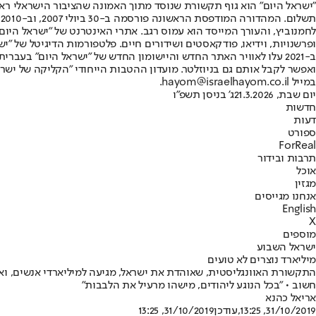
"ישראל היום" הוא גוף תקשורת שנוסד מתוך האמונה שהציבור הישראלי ראוי 
ת
ופרשנויות, וידיאו, פודקאסטים ושידורים חיים. פלטפורמות הדיגיטל של "ישרא
ב-2021 עלו לאוויר האתר החדש והיישומון החדש של "ישראל היום" בע
ואפשר לקבל אותם גם בניוזלטר. מועדון ההטבות הייחודי "הקליקה של ישרא
במייל hayom@israelhayom.co.il.
יום שבת, 21.3.2026
ג' בניסן תשפ"ו
חדשות
דעות
ספורט
ForReal
תרבות ובידור
אוכל
מגזין
אנחנו מגייסים
English
X
מוספים
ישראל השבוע
מיליארד נוצרים לא טועים
התקשורת האוונגליסטית, שאוהדת את ישראל, מגיעה למיליארדי אנשים, וא
חשוב • "בכל הנוגע ליהודים, מישהו מרעיל את הלבבות"
אריאל כהנא
31/10/2019, 13:25
,עודכן
31/10/2019, 13:25