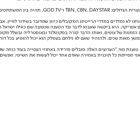
לורי קארדוזה מור, מגישת תוכנית טלוויזיה שמשודר
העולם", אומרת מור, "אנחנו לא נמדדים במדדי הרייטינג המקובלים כיוון שמדובר בשידו
 אפריקה. היא ביקשה שאבוא לדבר נגד הטענה שנפוצה שם כאילו ישראל ה
זמנות של צופים, ואותו הדבר קורה בסקוטלנד ובאוסטרליה ובשלל מקומו
ענת מור, "הערוצים האלה סובלים מירידה באחוזי הצפייה בעוד כוחה של 
 אני מסיימת כל תוכנית באמירה שאדם אחד יכול לעשות את השינוי, ואנשים 