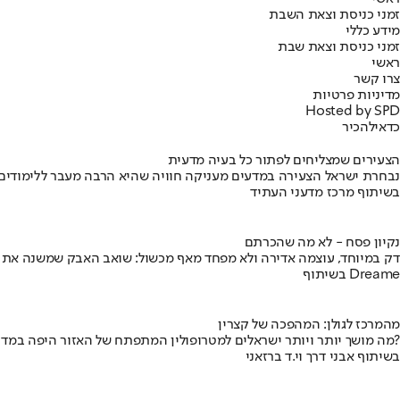
זמני כניסת וצאת השבת
מידע כללי
זמני כניסת וצאת שבת
ראשי
צרו קשר
מדיניות פרטיות
Hosted by SPD
כדאי
להכיר
הצעירים שמצליחים לפתור כל בעיה מדעית
נבחרת ישראל הצעירה במדעים מעניקה חוויה שהיא הרבה מעבר ללימודים
בשיתוף מרכז מדעני העתיד
נקיון פסח - לא מה שהכרתם
דק במיוחד, עוצמה אדירה ולא מפחד מאף מכשול: שואב האבק שמשנה את
בשיתוף Dreame
מהמרכז לגולן: המהפכה של קצרין
מה מושך יותר ויותר ישראלים למטרופולין המתפתח של האזור היפה במדינה?
בשיתוף אבני דרך וי.ד ברזאני