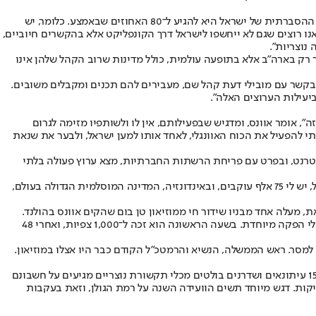
לניצן חן, המנהל הוותיק של לשכת העיתונות הממשלתית, ומי שכן העז לחבק את התקשורת האוונגליסטית, אין ספק שהמהלך השתלם: "האסטרטגיה ההסברתית של ישראל היא להגיע ל־80 האחוזים שבאמצע. כלומר, יש
ם שהם ניטרלים, שאין להם דעה על הקונפליקט, ואנו רוצים שגם לא ייחשפו לישראל דרך הקונפליקט אלא בהקשרים חיוביים,
נוצריות".
ק בארה"ב אלא בתופעה עולמית, כולל מדינות שרוב הקהל שלהן אינו
 בקשר עם מובילי דעת קהל שם, מעבירים להם תכנים ומקבלים משובים.
יעילות הערוצים האלה".
 הנוגע ליהודים, מישהו מרעיל את הלבבות, והמשימה שלקחתי על עצמי לפני 40 שנה היא להילחם בזה", אומר אוונס, ומדגיש שבפעילותם, אין לו ולשותפיו מזימה לגרום
תי להפעיל את הכוח האוונגלי, לאחד אותו למען ישראל, ולבער את שנאת
ישראל. עם פריצת האינטרנט, ובפרט עם פריחת הרשתות החברתיות, מצא ערוץ פעולה בלתי
"עד סוף 2020 נגיע ל־100 מיליון חברים ברשתות החברתיות", הוא אומר, "ולא מדובר רק על ארה"ב. ברחבי העולם יש מיליארד אוונגלים. בסעודיה, למשל, יש לי 75 אלף עוקבים, ובאינדונזיה, המדינה המוסלמית הגדולה בעולם,
 מעלה אחד מבניו שידור חי ממוזיאון טן בום שהקים אוונס בהולנד.
המוזיאון מתאר את גבורתה של משפחה הולנדית שהסתירה עשרות יהודים בשואה, עד שנתפסה בעצמה על ידי הנאצים. מדובר בסרטון סלפי פשוט, בלי הפקה מיוחדת. בשעה הראשונה הוא זכה ל־1,000 צפיות, ואחרי 48
 למסר. ראש הממשלה, הנשיא והרמטכ"ל הקודם כבר היו אצלו במוזיאון.
חנוכת האולפן נעשית לרגל התכנסותה של הוועידה השלישית לתקשורת נוצרית, שמכנסים לשכת העיתונות הממשלתית ומשרד ירושלים והמורשת. 150 עיתונאים ושדרנים בולטים מכלי תקשורת נוצריים מגיעים על חשבונם
קות. דגש מיוחד תשים הוועידה השנה על רמת הגולן, וזאת בעקבות