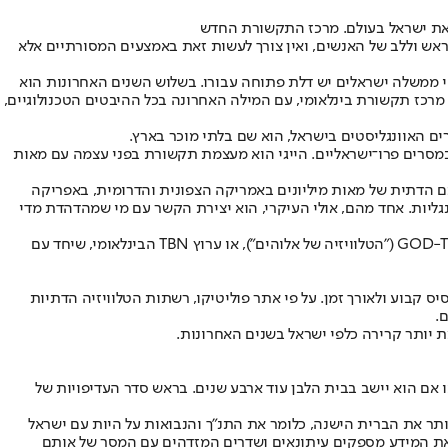
 את ישראל בעולם. מרכז התקשורת החדש
אש וללב של האנשים, ואין צורך לעשות זאת באמצעים המסורתיים אלא
שי ממשלה ישראלים יש דלת פתוחה עבורו. בשלוש השנים האחרונות הוא
 מרכז תקשורת בינלאומי, עם המילה האחרונה בכל ההיבטים הטכנולוגיים,
ים האוונגליסטים בישראל, הוא שם בלתי מוכר בארץ.
, ומדי יום הוא מפציץ אותם במסרים פרו־ישראליים. הייגי הוא מעצמת תקשורת בפני עצמה עם מאות
ם הדתית של מאות מיליונים באמריקה הצפונית והדרומית, באפריקה
ליות. אחד מהם, אולי העיקרי, הוא יצירת הקשר עם מי שמהדהדת מדי
מדובר על תחנות טלוויזיה, ערוצי רדיו, אתרי אינטרנט, עיתונים וכמובן דפים ברשתות החברתיות, הפעילים בכל העולם או במדינות מסוימות. למשל, GOD-TV ("הטלוויזיה של אלוהים"), או ערוץ TBN הבינלאומי, שיחד עם
 קבוע ולאורך זמן. על פי אתר פוליטיקו, רשתות הטלוויזיה הדתיות
 יותר קרירה כלפי ישראל בשנים האחרונות.
 אם הוא יישב בבית הלבן עוד ארבע שנים. בראש סדר העדיפויות של
תר את הברית הישנה, כלומר את התנ"ך והנבואות על היות עם ישראל
כשאת המידע מספקים עיתונאים ושדרים המזדהים עם המסר של אותם