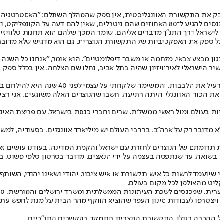
עשרה אחוזים תומכים מושבעים ויש עשרה שהם יריבים מושבעים. אנחנו מנסים להגיע ל־80 האחוזי
ישראל דרך התנ"ך מדברים אליהם. שומר המסך שלהם הוא תחנות טלוויזיה 
 ספק את האפקטיביות של התקשורת הנוצרית. גם הוא מדגיש שלא מדובר ר
ן מבצע צבאי, מלחמה או משבר דיפלומטיים", הוא אומר, "אנחנו כל השנה
ר הישראלי לאירוויזיון שהיה בתל אביב, נחלו שם הצלחה. אין בכלל ספק ב
"תינוקות נולדים תמימים, נבערים, חסרי ידע. בכל
 את הכוח האוונגלי. היתה רתיעה, חשבו שהנוצרים האלה משוגעים. אני רצי
800 מאמרים ופרסם 98 ספרים, פעל מול כנסיות בעולם ומול ראשי ממשלות, שרים וחברי כנסת ב
ת תרומתם של הנוצרים לחזרת עם ישראל והקמת המדינה. בעודנו עושים זאת,
שיועמד לרשות כל איש תקשורת או איש ציבור, יהודי ושאינו יהודי, השותף
קליט מהאולפן לכל מקום בעולם.
ויצטרפו לעבודות סינון העפר שהוציא הווקף מהר הבית על מנת לחפש עתי
 ההכרה בגולן, התקשורת הנוצרית תתמקד בהקשרים התנ"כיים.