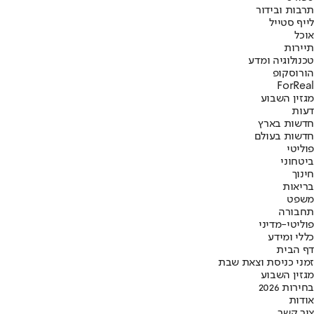
תרבות ובידור
לייף סטייל
אוכל
תיירות
טכנולוגיה ומדע
הורוסקופ
ForReal
מגזין השבוע
דעות
חדשות בארץ
חדשות בעולם
פוליטי
ביטחוני
חינוך
בריאות
משפט
תחבורה
פוליטי-מדיני
כללי ומידע
דף הבית
זמני כניסת וצאת שבת
מגזין השבוע
בחירות 2026
אודות
צור קשר