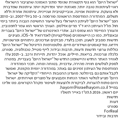
"ישראל היום" הוא גוף תקשורת שנוסד מתוך האמונה שהציבור הישראלי
ראוי לעיתונות טובה יותר, מאוזנת יותר ומדויקת יותר. עיתונות שמדברת
ולא צועקת. עיתונות אמינה, אובייקטיבית ועניינית. עיתונות אחרת וללא
תשלום. המהדורה המודפסת הראשונה פורסמה ב-30 ביולי 2007, וב-2010
הפך "ישראל היום" לעיתון הישראלי בעל שיעור החשיפה הגבוה ביותר בימי
חול. מו"ל העיתון היא ד"ר מרים אדלסון. העורך הראשי הוא עמר לחמנוביץ,
והעורך המייסד הוא עמוס רגב. אתרי האינטרנט של "ישראל היום" בעברית
ובאנגלית, כמו כן היישומונים (אפליקציות) לאנדרואיד ול-iOS, מציגים
חדשות מסביב לשעון, תוכן בלעדי, מבזקים ועדכונים, ניתוחים ופרשנויות,
וידיאו, פודקאסטים ושידורים חיים. פלטפורמות הדיגיטל של "ישראל היום"
כוללות ערוצי חדשות ודעות, תרבות ובידור, לייף סטייל, טכנולוגיה, ספורט,
כלכלה וצרכנות, בריאות, חיילים, אוכל, יהדות, תיירות ורכב. ב-2021 עלו
לאוויר האתר החדש והיישומון החדש של "ישראל היום" בעברית, במטרה
לספק לגולשים חוויה מהירה, עדכנית, בטוחה ונוחה. תכני המהדורה
המודפסת של העיתון זמינים גם באתר, במהדורה יומית מקוונת, ואפשר
לקבל אותם גם בניוזלטר. מועדון ההטבות הייחודי "הקליקה של ישראל
היום" מציע לגולשי האתר הנחות ומבצעים על מוצרים ושירותים. ישראל
היום פתוח להערות, לביקורת ולהצעות לשיפור מקהל הקוראים. פנו אלינו
במייל hayom@israelhayom.co.il.
יום ראשון, 3.5.2026
ט"ז באייר תשפ"ו
חדשות
דעות
ספורט
ForReal
תרבות ובידור