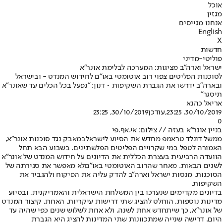
אוכל
מגזין
אנחנו מגייסים
English
X
חדשות
פוליטי-מדיני
ישראל וארה"ב מציגות: המערכה לבלימת אונר"א
לסוכנות הפליטים צפוי רוב אוטומטי באו"ם לחידוש המנדט - ובישראל
ובארה"ב ידרשו את הגברת השקיפות • דנון: "נפעל בכל הכלים עד שאונר"א
תיסגר"
אריאל כהנא
30/10/2019, 23:25
,עודכן
30/10/2019, 23:25
0
בניין אונר"א בעזה // צילום: אי.אף.פי
ממשל דונלד טראמפ מחדש את הסיוע לישראל
במאבק נגד סוכנות אונר"א
,
האמורה לטפל במי שקרויים הפליטים הפלשתינים. בשבוע הבא תחל
הוועדה הרביעית בעצרת הכללית את הדיונים על חידוש המנדט של אונר"א
לשנים הבאות. מאחר שהרוב האוטומטי באו"ם
לא מאפשר את סגירתה של
הסוכנות
, מנסות ישראל וארה"ב להדק עליה את הפיקוח ולהגביר את
השקיפות.
בדיונים מקדימים שנערכו בין המשלחת הישראלית והאמריקנית, ובסיוע
מדינות נוספות, הוחלט להציג שתי דרישות עיקריות. האחת, קיצור המנדט
של אונר"א, כך שיתחדש אחת לשנה, ולא אחת לשלוש שנים כפי שהיה עד
היום. דרישה שנייה שמתכוונות שתי המדינות להציג היא הגברת