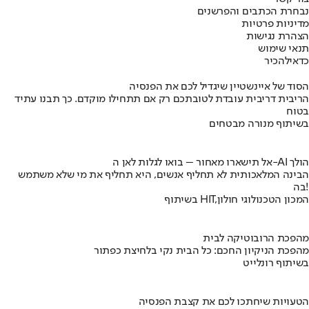
נבחרת הכתבים והפרשנים
מדיניות פרטיות
הצהרת נגישות
תנאי שימוש
כדאי
להכיר
הסוד של איינשטיין שיגדיל לכם את הפנסיה
הריבית דריבית עובדת לטובתכם רק אם תתחילו מוקדם. כך תבנו עתיד
בטוח
בשיתוף מנורה מבטחים
אל תישארו מאחור – בואו לגלות לאן ה-AI הולך
הבינה המלאכותית לא תחליף אנשים, היא תחליף את מי שלא משתמש
בה!
בשיתוף HIT,המכון הטכנולוגי חולון
מהפכת הרובוטיקה לבית
מהפכת הניקיון החכם: כל הבית נקי בלחיצת כפתור
בשיתוף רונלייט
הטעויות שיחתכו לכם את קצבת הפנסיה