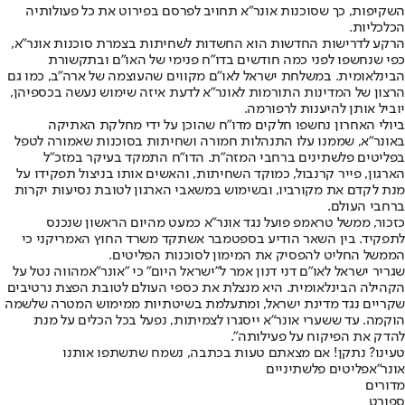
השקיפות, כך שסוכנות אונר"א תחויב לפרסם בפירוט את כל פעולותיה
הכלכליות.
הרקע לדרישות החדשות הוא החשדות לשחיתות בצמרת סוכנות אונר"א,
כפי שנחשפו לפני כמה חודשים בדו"ח פנימי של האו"ם ובתקשורת
הבינלאומית. במשלחת ישראל לאו"ם מקווים שהעוצמה של ארה"ב, כמו גם
הרצון של המדינות התורמות לאונר"א לדעת איזה שימוש נעשה בכספיהן,
יוביל אותן להיענות לרפורמה.
ביולי האחרון נחשפו חלקים מדו"ח שהוכן על ידי מחלקת האתיקה
באונר"א, שממנו עלו התנהלות חמורה ושחיתות בסוכנות שאמורה לטפל
בפליטים פלשתינים ברחבי המזה"ת. הדו"ח התמקד בעיקר במזכ"ל
הארגון, פייר קרנבול, כמוקד השחיתות, והאשים אותו בניצול תפקידו על
מנת לקדם את מקורביו, ובשימוש במשאבי הארגון לטובת נסיעות יקרות
ברחבי העולם.
כזכור, ממשל טראמפ פועל נגד אונר"א כמעט מהיום הראשון שנכנס
לתפקיד. בין השאר הודיע בספטמבר אשתקד משרד החוץ האמריקני כי
הממשל החליט להפסיק את המימון לסוכנות הפליטים.
שגריר ישראל לאו"ם דני דנון אמר ל"ישראל היום" כי "אונר"א
מהווה נטל על
הקהילה הבינל
אומית
. היא מנצלת את כספי העולם לטובת הפצת נרטיבים
שקריים נגד מדינת ישראל, ומתעלמת בשיטתיות ממימוש המטרה שלשמה
הוקמה. עד ששערי אונר"א ייסגרו לצמיתות, נפעל בכל הכלים על מנת
להדק את הפיקוח על פעילותה".
טעינו? נתקן! אם מצאתם טעות בכתבה, נשמח שתשתפו אותנו
אונר"א
פליטים פלשתיניים
מדורים
ספורט