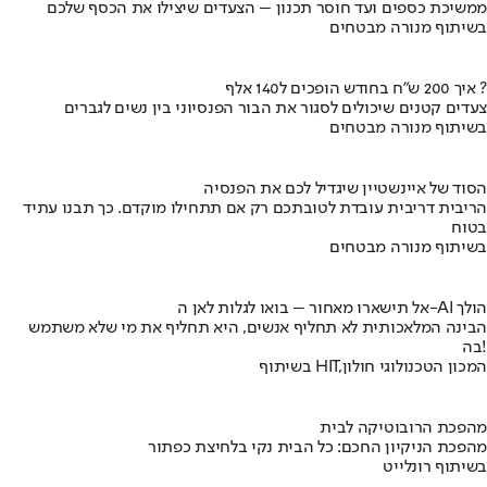
ממשיכת כספים ועד חוסר תכנון – הצעדים שיצילו את הכסף שלכם
בשיתוף מנורה מבטחים
איך 200 ש"ח בחודש הופכים ל140 אלף ?
צעדים קטנים שיכולים לסגור את הבור הפנסיוני בין נשים לגברים
בשיתוף מנורה מבטחים
הסוד של איינשטיין שיגדיל לכם את הפנסיה
הריבית דריבית עובדת לטובתכם רק אם תתחילו מוקדם. כך תבנו עתיד
בטוח
בשיתוף מנורה מבטחים
אל תישארו מאחור – בואו לגלות לאן ה-AI הולך
הבינה המלאכותית לא תחליף אנשים, היא תחליף את מי שלא משתמש
בה!
בשיתוף HIT,המכון הטכנולוגי חולון
מהפכת הרובוטיקה לבית
מהפכת הניקיון החכם: כל הבית נקי בלחיצת כפתור
בשיתוף רונלייט