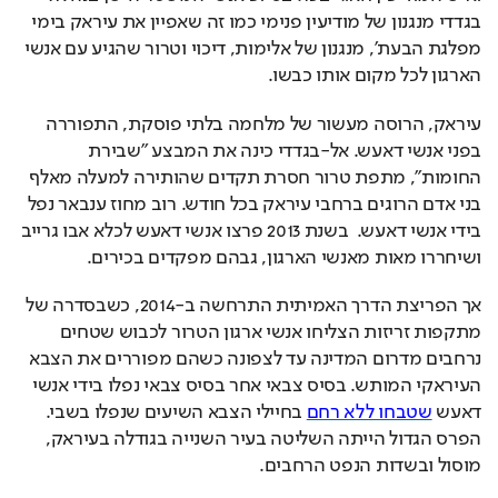
בגדדי מנגנון של מודיעין פנימי כמו זה שאפיין את עיראק בימי 
מפלגת הבעת', מנגנון של אלימות, דיכוי וטרור שהגיע עם אנשי 
הארגון לכל מקום אותו כבשו.
עיראק, הרוסה מעשור של מלחמה בלתי פוסקת, התפוררה 
בפני אנשי דאעש. אל-בגדדי כינה את המבצע "שבירת 
החומות", מתפת טרור חסרת תקדים שהותירה למעלה מאלף 
בני אדם הרוגים ברחבי עיראק בכל חודש. רוב מחוז ענבאר נפל 
בידי אנשי דאעש.  בשנת 2013 פרצו אנשי דאעש לכלא אבו גרייב 
ושיחררו מאות מאנשי הארגון, גבהם מפקדים בכירים. 
אך הפריצת הדרך האמיתית התרחשה ב-2014, כשבסדרה של 
מתקפות זריזות הצליחו אנשי ארגון הטרור לכבוש שטחים 
נרחבים מדרום המדינה עד לצפונה כשהם מפוררים את הצבא 
העיראקי המותש. בסיס צבאי אחר בסיס צבאי נפלו בידי אנשי 
דאעש 
שטבחו ללא רחם
 בחיילי הצבא השיעים שנפלו בשבי. 
הפרס הגדול הייתה השליטה בעיר השנייה בגודלה בעיראק, 
מוסול ובשדות הנפט הרחבים. 