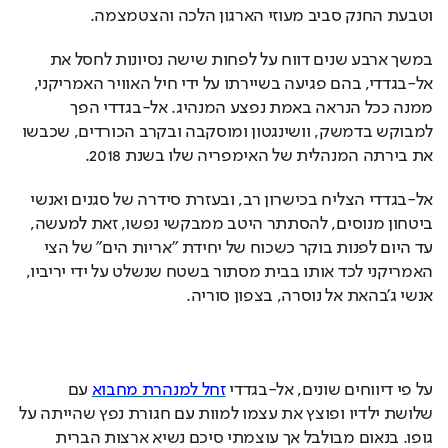
וטבעת החנק סביב מעוזי הארגון הלכה והצטמצמה. 
במשך ארבע שנים דווח על לפחות שישה נסיונות לחסל את 
אל-בגדדי, בהם פגיעה בשיירתו על ידי חיל האוויר האמריקני, 
ממנה ככל הנראה באמת נפצע המנהיג. אל-בגדדי הפך 
למבוקש בדמשק, וושינגטון ומוסקבה ובקרב הכורדים, שכבשו 
את בירתה המנהלית של האימפריה שלו בשנת 2018. 
אל-בגדדי הצליח בכישרון רב, ובעזרת סידרה של סגנים ואנשי 
ביטחון מנוסים, להסתתר היטב ממבקשי נפשו, זאת למעשה, 
עד היום לפנות בוקר כשכוח של יחידת "אריות הים" של הצי 
האמריקני לכד אותו בבית מסתור בשטח שנשלט על ידי יריביו, 
אנשי ג'בהאת אל נוסרה, בצפון סוריה.
על פי דיווחים שונים, אל-בגדדי 
זחל למנהרת מחבוא
 עם 
שלושת ילדיו ופוצץ את עצמו למוות עם חגורת נפץ שהייתה על 
גופו. בנאום מבולבל אך עוצמתי סיכם נשיא ארצות הברית 