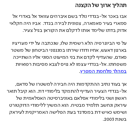
תהליך ארוך של הקצנה
אבו באכר אל-בגדדי נולד בשם איברהים עוואד אל באדרי אל 
סמארי בעיר סאמארה, צפונית לבירה בגדד.  אביו היה חקלאי 
אדוק בדתו שלימד אותו לדקלם את הקוראן בגיל צעיר. 
על פי הביוגרפיה הלא רשמית שלו, שנכתבה על ידי מעריציו 
בארגון דאעש, אחיו ודודו שירתו במנגנוני הביטחון של משטר 
סאדם, שהעדיף לקדם את בני המיעוט הסוני אליו השתייכה 
משפחתו. אל-בגדדי עצמו לא גויס לצבא מסיבות רפואיות 
במהלך מלחמת המפרץ
. 
אך בעוד נתיב ההתקדמות היה חבירה למשטרו של סדאם, 
אל-בגדדי הצעיר העדיף להתמקד בלימודי דת. הוא קיבל תואר 
ראשון ושני בלימודי אסלאם באוניברסיטה האסלאמית של 
עיראק ונחשב תלמיד מבטיח. הוא המשיך ללימודי הדוקטורט 
ושימש כאיש דת במסדגד בעת הפלישה האמריקנית לעיראק 
בשנת 2003.