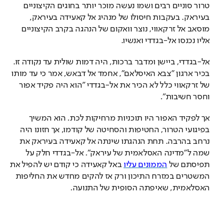
טרור סוניים רבים ושמו נעשה מוכר יותר בחוגים הקיצוניים 
בעיראק. בעקבות חיסולו של מנהיג אל קאעידה בעיראק, 
מוסאב אל זרקאווי, נוצר וואקום של הנהגה בקרב הקיצוניים 
אליו נכנסו אל-בגדדי ואנשיו.
אל-בגדדי, ביישן ומדבר ברכות, היה דמות שולית עד נקודה זו. 
בכיר ארגון "צבא האיסלאם", אחמד אל דבאש, אמר כי עד מותו 
של זרקאווי כלל לא הכיר את אל-בגדדי "הוא היה פקיד אפור 
וחסר חשיבות".
אך לפקיד האפור היו תוכניות מרחיקות לכת. הוא המשיך 
בפיגועי הטרור, החטיפות והסחיטה של קודמו, אך חזונו היה 
נרחב בהרבה. תחת הנהגתו שינתה אל קאעידה בעיראק את 
שמה ל"מדינה האסלאמית של עיראק". אל-בגדדי חלק על 
תפיסתם של 
הממונים עליו
 באל קאעידה כי קודם יש להפיל את 
המשטרים במזרח התיכון ורק אז להקים מחדש את החליפות 
האסלאמית, שאיפתה הסופית של התנועה. 