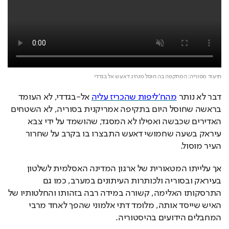
תיעוד מסוריה: המתקפה בה חוסל מנהיג דאעש אל בגדדי
דבר לא נותר 
מהח'ליפות שהכריז עליה
 אל-בגדדי, לא העומד 
בראשה שחוסל היום בתקיפה אמריקנית בסוריה, לא השטחים 
האדירים שכבשה ואפילו לא המסגד, שהושמד על ידי צבא 
עיראק בשעה שחמושי דאעש התבצרו בו בקרב על שחרור 
העיר מוסול. 
אך עלייתו המטאורית של ארגון המדינה האסלמית לשלטון 
בעיראק ובסוריה ולכותרות העיתונים במערב, כמו גם 
התרסקותו האלימה, קשורה במידה רבה בזהותו והחלטותיו של 
האיש שייסד אותה, מלומד דתי אלמוני שהפך לאחד מרבי 
המחבלים הידועים בהיסטוריה. 