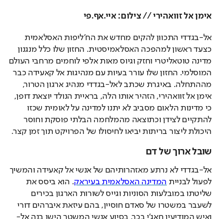
אימן אל זוואהירי // צילום: איי.אף.פי
אל-בגדדי התכוון להקים מחדש את הח'ליפות האסלאמית 
כצעד ראשון למהפכה האסלאמיסטית. החזון שלו כלל מנגנון 
מדינה טוטאליטרי וחזק וגיוס מאות אלפי לוחמים מרחבי העולם 
המוסלמי. החזון שלו עורר בעיות עם מנהיגות אל קאעידה כבר 
מההתחלה. באיגרת שכתב לאל-בגדדי מנהיג ארגון הטרור, 
אימן אל זוואהירי, הזהיר אותו הלה, בראיית הנולד יוצאת דופן, 
כי מדינות הלאום מסביב לא יתנו למדינה על לאומית שכזו 
להתקיים לצידן וכתוצאה מהמלחמה הבלתי פוסקת וחוסר 
היכולת ליצור בריתות יביאו לחיסולו של הפרויקט תוך זמן קצר.
שובל ארוך של דם
אל-בגדדי לא נרתע מאזהרותיהם של אנשי אל קאעידה והמשיך 
לפעול לבניית 
המדינה האסלאמית בעיראק
. הוא ביסס את 
שליטתו במובלעות הסוניות וגייס לשורות הארגון בכירים 
לשעבר במשטרו של סאדם חוסיין, בהם עיזאת איברהים דורי 
ואיש המודיעין חאג'י בכר. בסיוע אנשי המשטר הישן בנה אל- 