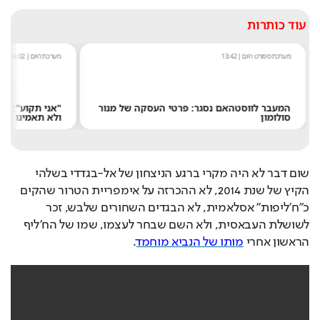
עוד כותרות
מערכת ספורט היום
|
13:42
מערכת היום
|
16:02
המעבר לווסטהאם נסגר: פרטי העסקה של מנור
"אני תקוע": אדם 
סולומון
ולא תאמינו למה
שום דבר לא היה מקרי ברגע הניצחון של אל-בגדדי בשלהי 
הקיץ של שנת 2014, לא ההכרזה על אימפריית הטרור שהקים 
כ"ח'ליפות" אסלאמית, לא הבגדים השחורים שלבש, זכר 
לשושלת העבאסית, ולא השם שבחר לעצמו, שמו של הח'ליף 
הראשון אחרי 
מותו של הנביא מוחמד
.