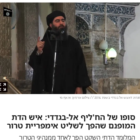
עש אל בגדדי בשנת 2014 // צילום ארכיון: אי.אף.פי
סופו של הח'ליף אל-בגדדי: איש הדת
המופנם שהפך לשליט אימפריית טרור
המלומד הדתי השקט הפך לאחד ממנהיגי הטרור