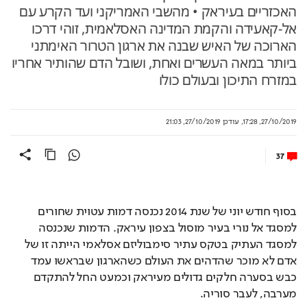
האכזריים בעיראק • מהשבי האמריקני ועד הקרע עם
אל-קאעידה והקמת המדינה האסלאמית, זוהי דרכו
הארוכה של האיש שבנה את ארגון הטרור האימתני
ביותר במאה העשרים ואחת, ושובל הדם שהותיר אחריו
במזרח התיכון ובעולם כולו
27/10/2019, 17:28
,
עודכן
27/10/2019, 21:03
37
בסוף חודש יוני של שנת 2014 נכנסה דמות עטוית שחורים 
למסגד אל נורי בעיר מוסול בצפון עיראק. הדמות שנכנסה 
למסגד העתיק בטקס עתיר סימבוליזם אסלאמי הייתה זו של 
אדם לא מוכר שהדהים את העולם כשהארגון שבראשו עמד 
כבש בסערה חלקים גדולים מעיראק וכמעט החל להתקדם 
מערבה, לעבר סוריה.