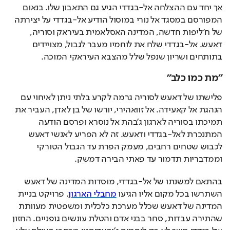
אך יחד עם ההצלחה אל-בגדדי הגיע גם התאבון שלו. בנאום 
המפורסם במסגד אל נורי במוסול הודיע אל-בגדדי על יצירתה 
של ח'ליפות חדשה, המדינה האסלאמית בעיראק וסוריה, 
דאעש. אל-בגדדי שלח את לוחמיו מעבר לגבול, מצויידים 
בתותחים ושריון שנפל שלל מהצבא העיראקי המוכה. 
"מת כמו כלב"
פלישתו של דאעש לסוריה גרמה לקרע בלתי ניתן לאיחוי עם 
הנהגת אל קאעידה. אל זוואהירי, יורשו של בן לאדן, העביר את 
תמיכתו בסוריה לארגון ג'בהת אל נוסרא ופרסם הודעה 
המתנכרת לאל-בגדדי ודאעש. זה לא הפריע לאנשי דאעש 
לכבוש שטחים רחבים, מעמק הפרת עד הגבול הטורקי 
וממדבריות תדמור עד פאתי הבירה דמשק.
בהתאם למשנתו של אל-בגדדי, מוסדות המדינה של דאעש 
השתרשו בכל מקום אליו הגיעו 
מחבלי הארגון
. פרויקט בניית 
המדינה של דאעש שכלל מערכת כלכלית ומשפטית מעוותת 
שהתירה עבדות, סחר בבני אדם והטלת עונשים גופניים. החזון 