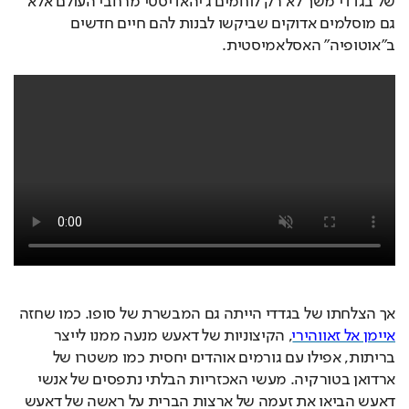
של בגדדי משך לא רק לוחמים ג'יהאדיסטי מרחבי העולם אלא 
גם מוסלמים אדוקים שביקשו לבנות להם חיים חדשים 
ב"אוטופיה" האסלאמיסטית. 
אך הצלחתו של בגדדי הייתה גם המבשרת של סופו. כמו שחזה 
איימן אל זאווהירי
, הקיצוניות של דאעש מנעה ממנו לייצר 
בריתות, אפילו עם גורמים אוהדים יחסית כמו משטרו של 
ארדואן בטורקיה. מעשי האכזריות הבלתי נתפסים של אנשי 
דאעש הביאו את זעמה של ארצות הברית על ראשה של דאעש 