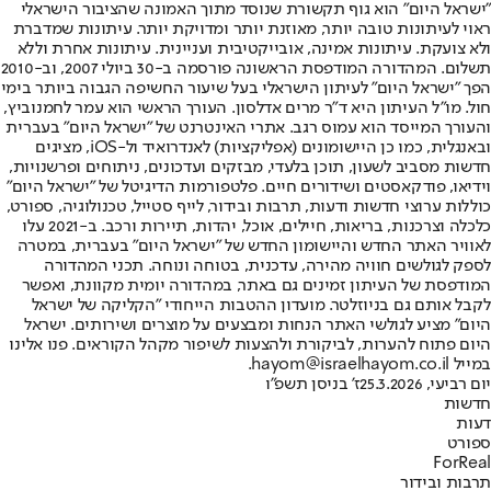
"ישראל היום" הוא גוף תקשורת שנוסד מתוך האמונה שהציבור הישראלי
ראוי לעיתונות טובה יותר, מאוזנת יותר ומדויקת יותר. עיתונות שמדברת
ולא צועקת. עיתונות אמינה, אובייקטיבית ועניינית. עיתונות אחרת וללא
תשלום. המהדורה המודפסת הראשונה פורסמה ב-30 ביולי 2007, וב-2010
הפך "ישראל היום" לעיתון הישראלי בעל שיעור החשיפה הגבוה ביותר בימי
חול. מו"ל העיתון היא ד"ר מרים אדלסון. העורך הראשי הוא עמר לחמנוביץ,
והעורך המייסד הוא עמוס רגב. אתרי האינטרנט של "ישראל היום" בעברית
ובאנגלית, כמו כן היישומונים (אפליקציות) לאנדרואיד ול-iOS, מציגים
חדשות מסביב לשעון, תוכן בלעדי, מבזקים ועדכונים, ניתוחים ופרשנויות,
וידיאו, פודקאסטים ושידורים חיים. פלטפורמות הדיגיטל של "ישראל היום"
כוללות ערוצי חדשות ודעות, תרבות ובידור, לייף סטייל, טכנולוגיה, ספורט,
כלכלה וצרכנות, בריאות, חיילים, אוכל, יהדות, תיירות ורכב. ב-2021 עלו
לאוויר האתר החדש והיישומון החדש של "ישראל היום" בעברית, במטרה
לספק לגולשים חוויה מהירה, עדכנית, בטוחה ונוחה. תכני המהדורה
המודפסת של העיתון זמינים גם באתר, במהדורה יומית מקוונת, ואפשר
לקבל אותם גם בניוזלטר. מועדון ההטבות הייחודי "הקליקה של ישראל
היום" מציע לגולשי האתר הנחות ומבצעים על מוצרים ושירותים. ישראל
היום פתוח להערות, לביקורת ולהצעות לשיפור מקהל הקוראים. פנו אלינו
במייל hayom@israelhayom.co.il.
יום רביעי, 25.3.2026
ז' בניסן תשפ"ו
חדשות
דעות
ספורט
ForReal
תרבות ובידור