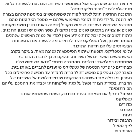
את את הנוהג שהתקבע אצל משתמשי השירות, ועם זאת לעשות הכל על
מנת שלא ליצור "ניכור מלקוחותיה".
התוכנה החדשה תוכל לאתר לקוחות שמשתמשים בסיסמה שלהם בצורה
לא הוגנת על ידי ניתוח דפוסי השימוש שלהם – מספר המקומות מהם
מתבצע השימוש בשירות, שימוש מקביל (צפייה באותו תוכן משני מקומות
שונים או צפייה בתכנים שונים בזמן מקביל), משך השימוש וסגנון התכנים.
ניתוח דפוסים אלה יכול לתת מידע אמין למדי על כמות האנשים שנהנים
מאותו חשבון, ועל נטפליקס יהיה להחליט מה לעשות עם החשבונות
הבעייתיים עליהם תדווח התוכנה.
על פי נטפליקס, תופעת שיתוף הסיסמאות נפוצה מאוד, בעיקר בקרב
המשתמשים הצעירים של השירות, ובעקבות כך לחברה נגרם נזק
שמסתכם במיליארדי דולרים. מהחברה נמסר: "תנאי השימוש שלנו
מבהירים כי פרטי הכניסה של נטפליקס מיועדים לחברים באותו בית.
מעבר לכך, נטפליקס מאפשרת לחבריה להגדיר עד חמישה פרופילים בכל
חשבון ומגבילה את השימוש בהתקנים שיכולים לגשת אל השירות של
החברה. במידת הצורך נפעל על מנת שלקחותינו יכבדו את ההסכם עליהם
הם חתומים".
טעינו? נתקן! אם מצאתם טעות בכתבה, נשמח שתשתפו אותנו
נטפליקס
מדורים
ספורט
דעות
תרבות ובידור
לייף סטייל
הורוסקופ