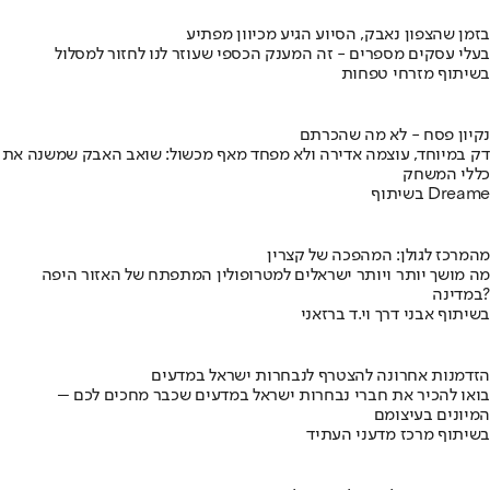
בזמן שהצפון נאבק, הסיוע הגיע מכיוון מפתיע
בעלי עסקים מספרים - זה המענק הכספי שעוזר לנו לחזור למסלול
בשיתוף מזרחי טפחות
נקיון פסח - לא מה שהכרתם
דק במיוחד, עוצמה אדירה ולא מפחד מאף מכשול: שואב האבק שמשנה את
כללי המשחק
בשיתוף Dreame
מהמרכז לגולן: המהפכה של קצרין
מה מושך יותר ויותר ישראלים למטרופולין המתפתח של האזור היפה
במדינה?
בשיתוף אבני דרך וי.ד ברזאני
הזדמנות אחרונה להצטרף לנבחרות ישראל במדעים
בואו להכיר את חברי נבחרות ישראל במדעים שכבר מחכים לכם –
המיונים בעיצומם
בשיתוף מרכז מדעני העתיד