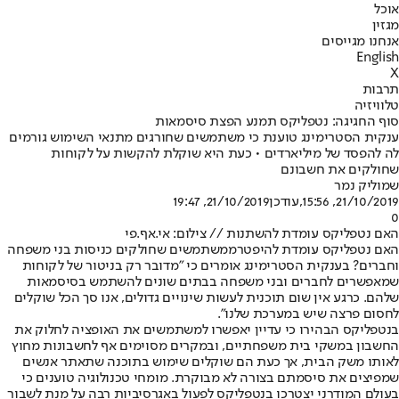
אוכל
מגזין
אנחנו מגייסים
English
X
תרבות
טלוויזיה
סוף החגיגה: נטפליקס תמנע הפצת סיסמאות
ענקית הסטרימינג טוענת כי משתמשים שחורגים מתנאי השימוש גורמים
לה להפסד של מיליארדים • כעת היא שוקלת להקשות על לקוחות
שחולקים את חשבונם
שמוליק נמר
21/10/2019, 15:56
,עודכן
21/10/2019, 19:47
0
האם נטפליקס עומדת להשתנות // צילום: אי.אף.פי
האם נטפליקס עומדת להיפטר
ממשתמשים שחולקים כניסות בני משפחה
וחברים? בענקית הסטרימינג אומרים כי "מדובר רק בניטור של לקוחות
שמאפשרים לחברים ובני משפחה בבתים שונים להשתמש בסיסמאות
שלהם. כרגע אין שום תוכנית לעשות שינויים גדולים, אנו סך הכל שוקלים
לחסום פרצה שיש במערכת שלנו".
בנטפליקס הבהירו כי עדיין יאפשרו למשתמשים את האופציה לחלוק את
החשבון במשקי בית משפחתיים, ובמקרים מסוימים אף לחשבונות מחוץ
לאותו משק הבית, אך כעת הם שוקלים שימוש בתוכנה שתאתר אנשים
שמפיצים את סיסמתם בצורה לא מבוקרת. מומחי טכנולוגיה טוענים כי
בעולם המודרני יצטרכו בנטפליקס לפעול באגרסיביות רבה על מנת לשבור