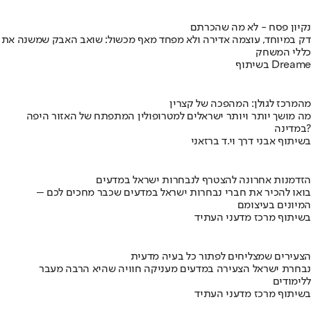
נקיון פסח - לא מה שהכרתם
דק במיוחד, עוצמה אדירה ולא מפחד מאף מכשול: שואב האבק שמשנה את
כללי המשחק
בשיתוף Dreame
מהמרכז לגולן: המהפכה של קצרין
מה מושך יותר ויותר ישראלים למטרופולין המתפתח של האזור היפה
במדינה?
בשיתוף אבני דרך וי.ד ברזאני
הזדמנות אחרונה להצטרף לנבחרות ישראל במדעים
בואו להכיר את חברי נבחרות ישראל במדעים שכבר מחכים לכם –
המיונים בעיצומם
בשיתוף מרכז מדעני העתיד
הצעירים שמצליחים לפתור כל בעיה מדעית
נבחרת ישראל הצעירה במדעים מעניקה חוויה שהיא הרבה מעבר
ללימודים
בשיתוף מרכז מדעני העתיד