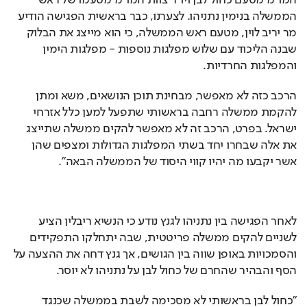
המו״מ מטעם כחול לבן ויו״ר צוות המו״מ מטעמו של ראש 
הממשלה בנימין נתניהו. לצערנו, כבר בראשית הפגישה הודיע 
מר יריב לוין, מטעם ראש הממשלה, כי הוא מייצג את הבלוק 
שבנה הליכוד עם שלוש מפלגות נוספות - מפלגות הימין 
והמפלגות החרדיות.
הרכב כזה לא מאפשר, מבחינת תוכן הנושאים, משא ומתן 
להקמת ממשלה רחבה בראשותי שתפעל למען כלל אזרחי 
ישראל. בפרט, הרכב זה לא מאפשר להקים ממשלה שתייצג 
את אלה שבחרו יחד בשתי המפלגות הגדולות ומצפים שהן 
אשר יקבעו מה יהיו קווי היסוד של הממשלה הבאה".  
לאחר הפגישה בין נתניהו לגנץ נודע כי הנשיא ריבלין הציע 
לשניים להקים ממשלה פריטטית, שבה יתחלקו התפקידים 
והסמכויות באופן שווה בין הגושים, אך גנץ דחה את ההצעה על 
הסף והבהיר שהחרם של כחול לבן על נתניהו לא יוסר.
"כחול לבן בראשותי לא מסכימה לשבת בממשלה שכנגד 