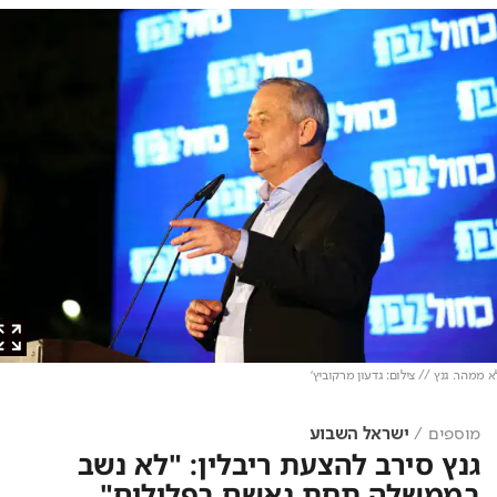
מהר. גנץ // צילום: גדעון מרקוביץ'
מוספים
ישראל השבוע
גנץ סירב להצעת ריבלין: "לא נשב
בממשלה תחת נאשם בפלילים"