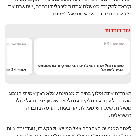
קוראת להקמת ממשלת אחדות ליברלית ורחבה, שתשרת את 
כלל אזרחי מדינת ישראל ותפעל למענם.  
עוד כותרות
שחר שפירו
|
9:17
מערכת תרבות היום
|
8:54
משתדרגת? אחד הפיצ'רים הכי מציקים בוואטסאפ
הגיע לישראל
אחרי 24 שנה: הפרשן הוותיק עוזב את חדשות 13
האחדות אינה אילוץ בחירות מבחינתי, אלא רצון אמיתי הנובע 
מהצורך לאחד את חלקי העם ולייצר שלטון יציב ובעל יכולת 
משילות, שלטון שיפעל לתיקון בעיות העומק בחברה 
הישראלית.
לאחר הפגישה האחרונה אצל הנשיא, ולבקשתו, נועדו יו״ר צוות 