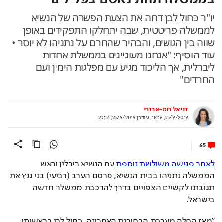
יו"ר כחול לבן דחה את הצעת הפשרה של הנשיא
לממשלה פריטטית, שבה יתחלקו התפקידים באופן
שווה בין הגושים, והבהיר שהחרם על נתניהו לא יוסר •
עוד הוסיף: "אנחנו מעוניינים בממשלת אחדות
ליברלית, אך הליכוד מגיע עם מפלגות הימין ועם
החרדים"
דניאל רוט-אבנרי
25/9/2019, 18:16
,
עודכן
25/9/2019, 20:53
65
לאחר פגישה משולשת נוספת 
עם הנשיא ריבלין וראש 
הממשלה נתניהו בבית הנשיא, פרסם הערב (רביעי) בני גנץ את 
תגובתו לקשיים הצפויים בדרך להרכבת ממשלה חדשה 
בישראל. 
״מאז החלה מערכת הבחירות האחרונה, כחול לבן בראשותי 