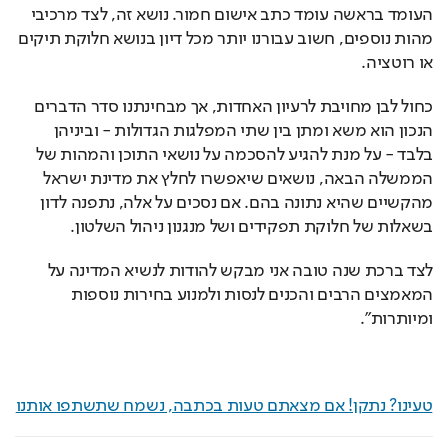
העומד בראשה עומד כתב אישום חמור. נושא זה, לצד מרכיבי 
מהות נוספים, חשוב עבורנו יותר מכל דיון בנושא חלוקת תיקים 
או רוטציה.
כחול לבן מחויבת לרעיון האחדות, אך מבחינתנו סדר הדברים 
הנכון הוא משא ומתן בין שתי המפלגות הגדולות - וביניהן 
בלבד - על מנת להגיע להסכמה על נושאי התוכן והמהות של 
הממשלה הבאה, נושאים שיאפשרו לחלץ את מדינת ישראל 
מהקשיים שהיא נתונה בהם. אם נסכים על אלה, נתפנה לדון 
בשאלות של חלוקת תפקידים ושל מנגנון ניהול השלטון.
לצד ברכת שנה טובה אני מבקש להודות לנשיא המדינה על 
המאמצים הרבים והכנים לנסות ולמנוע בחירות נוספות 
ומיותרות".
טעינו? נתקן! אם מצאתם טעות בכתבה, נשמח שתשתפו אותנו