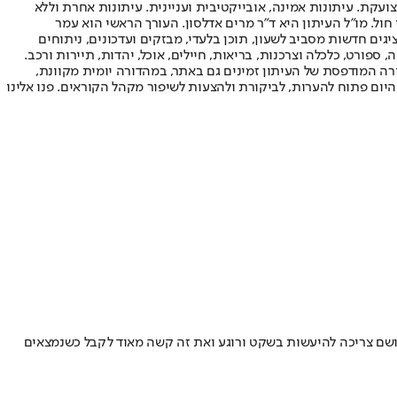
ועקת. עיתונות אמינה, אובייקטיבית ועניינית. עיתונות אחרת וללא
עור החשיפה הגבוה ביותר בימי חול. מו"ל העיתון היא ד"ר מרים אדלסון. העורך הראשי הוא עמר
 והעורך המייסד הוא עמוס רגב. אתרי האינטרנט של "ישראל היום" בעברית ובאנגלית, כמו כן היישומונים (אפליקציות) לאנדרואיד ול-iOS, מציגים חדשות מסביב לשעון, תוכן בלעדי, מבזקים ועדכונים, ניתוחים
, ספורט, כלכלה וצרכנות, בריאות, חיילים, אוכל, יהדות, תיירות ורכב.
דורה המודפסת של העיתון זמינים גם באתר, במהדורה יומית מקוונת,
היום פתוח להערות, לביקורת ולהצעות לשיפור מקהל הקוראים. פנו אלינו
בושם צריכה להיעשות בשקט ורוגע ואת זה קשה מאוד לקבל כשנמצאים