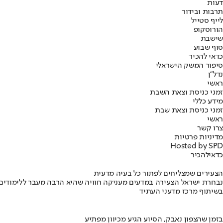
דעות
תרבות ובידור
לייף סטייל
הורוסקופ
שישבת
סוף שבוע
כדאי להכיר
סיפור המשק הישראלי
נדל"ן
ראשי
זמני כניסת וצאת השבת
מידע כללי
זמני כניסת וצאת שבת
ראשי
צרו קשר
מדיניות פרטיות
Hosted by SPD
כדאי
להכיר
הצעירים שמצליחים לפתור כל בעיה מדעית
נבחרת ישראל הצעירה במדעים מעניקה חוויה שהיא הרבה מעבר ללימודים
בשיתוף מרכז מדעני העתיד
בזמן שהצפון נאבק, הסיוע הגיע מכיוון מפתיע