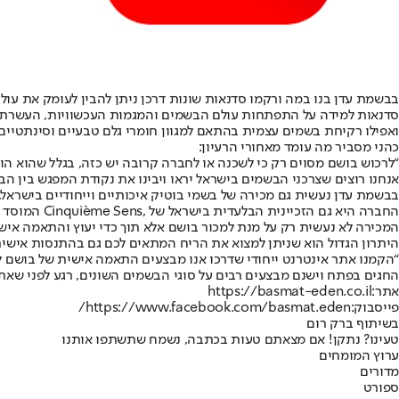
בבשמת עדן בנו במה ורקמו סדנאות שונות דרכן ניתן להבין לעומק את עול
סדנאות למידה על התפתחות עולם הבשמים והמגמות העכשוויות, העשרת הידע
ואפילו רקיחת בשמים עצמית בהתאם למגוון חומרי גלם טבעיים וסינתטיים.
כהני מסביר מה עומד מאחורי הרעיון:
“לרכוש בושם מסוים רק כי לשכנה או לחברה קרובה יש כזה, בגלל שהוא הו
אנחנו רוצים שצרכני הבשמים בישראל יראו ויבינו את נקודת המפגש בין הב
בבשמת עדן נעשית גם מכירה של בשמי בוטיק איכותיים וייחודיים בישראל
החברה היא גם הזכיינית הבלעדית בישראל של ,Cinquième Sens המוסד הצרפתי הבינלאומי המוביל בעולם בתחום סדנאות בשמים.
המכירה לא נעשית רק על מנת למכור בושם אלא תוך כדי יעוץ והתאמה איש
היתרון הגדול הוא שניתן למצוא את הריח המתאים לכם גם בהתנסות אישית 
“הקמנו אתר אינטרנט ייחודי שדרכו אנו מבצעים התאמה אישית של בושם 
החגים בפתח וישנם מבצעים רבים על סוגי הבשמים השונים, רגע לפני שא
אתר:
https://basmat-eden.co.il
פייסבוק:
https://www.facebook.com/basmat.eden/
בשיתוף ברק רום
טעינו? נתקן! אם מצאתם טעות בכתבה, נשמח שתשתפו אותנו
ערוץ המומחים
מדורים
ספורט