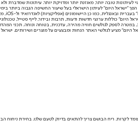
לעיתונות טובה יותר, מאוזנת יותר ומדויקת יותר. עיתונות שמדברת ולא צ
שלום. המהדורה המודפסת הראשונה פורסמה ב-30 ביולי 2007, וב-2010 הפך "ישראל היום" לעיתון הישראלי בעל שי
לחמנוביץ,
ל היום" כוללות ערוצי חדשות ודעות, תרבות ובידור, לייף סטייל, טכנולוגיה
ברית, במטרה לספק לגולשים חוויה מהירה, עדכנית, בטוחה ונוחה. תכני המה
ל היום" מציע לגולשי האתר הנחות ומבצעים על מוצרים ושירותים. ישראל 
ומד לקרות. ריח הבושם צריך להתאים בדיוק לטעם שלנו. בחירת ניחוח ה