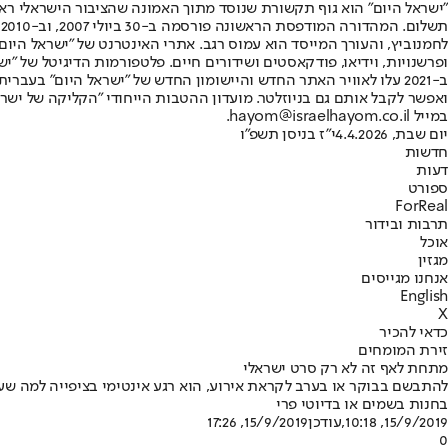
"ישראל היום" הוא גוף תקשורת שנוסד מתוך האמונה שהציבור הישראלי ראוי 
ת
ופרשנויות, וידיאו, פודקאסטים ושידורים חיים. פלטפורמות הדיגיטל של "ישרא
ב-2021 עלו לאוויר האתר החדש והיישומון החדש של "ישראל היום" בע
ואפשר לקבל אותם גם בניוזלטר. מועדון ההטבות הייחודי "הקליקה של ישרא
במייל hayom@israelhayom.co.il.
יום שבת, 4.4.2026
י"ז בניסן תשפ"ו
חדשות
דעות
ספורט
ForReal
תרבות ובידור
אוכל
מגזין
אנחנו מגייסים
English
X
כדאי להכיר
זירת המומחים
מתחת לאף זה לא רק סרט ישראלי
להתבשם בבוקר או בערב לקראת אירוע, הוא רגע אינטימי בציפייה למה שע
בחנות בשמים או בדיוטי פרי
15/9/2019, 10:18
,עודכן
15/9/2019, 17:26
0