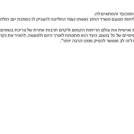
מכובד והמתאים לה.
מספר כי הכל החל בשנת 2014 כאשר הוא יצא לשליחות מטעם משרד החוץ ואשתו נעמי החליטה להעניק
 ואישית את עולם הריחות הקסום ולקדם תרבות אחרת של צריכת בשמים מ
סיסיים של כל בושם, כיצד הוא מתפתח לאורך היום ולמעשה, להאיר את נקו
לזה לב ואפשר להפיק ממנו הרבה יותר”.