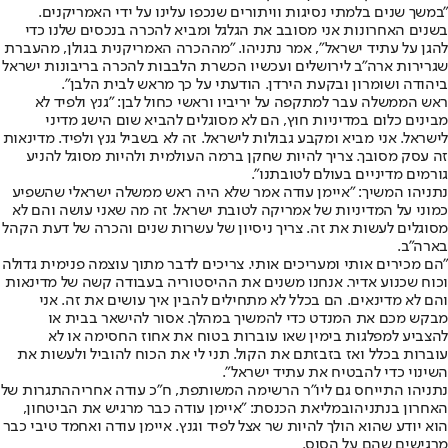
"במשך שנים בלמתי נסיגות וויתורים שנכפו עלינו על ידי האמריקנים.
בשנים האחרונות אני מסובב את הגלגל ומביא להכרה בנכסים שלנו כדי
להגן על עתיד ישראל", אמר נתניהו. "מההכרה האמריקנית בגולן, מהעברת
שגרירות ארה"ב לירושלים ועכשיו הכשרת הלבבות להכרה בריבונות ישראל
ביהודה ושומרון ובקעת הירדן. הודעתי על כך מראש לבית הלבן".
ראש הממשלה עבר למתקפה על יריביו וראשי כחול לבן: "גנץ ולפיד לא
מבינים כלום במדיניות חוץ, הם לא מסוגלים להביא שום הישג מדיני
לישראל. אני מביא ומקבע גבולות לישראל. זה לא בשביל גנץ ולפיד. מדינאות
זה עסק מסובך. צריך להיות שחקן ברמה העולמית ולהיות מסוגל להניע
גורמים מדיניים בעולם לטובתנו".
נתניהו המשיך: "איימן עודה אמר שלא היה ראש ממשלה ישראלי שהשפיע
כמוני על המדיניות של אמריקה לטובת ישראל. זה מה שאני עושה והם לא
מסוגלים לעשות את זה. צריך ניסיון של עשרות שנים והכרה של דעת הקהל
בארה"ב.
"הם מכירים אותי ומעריכים אותי. צריכים לדבר מתוך עוצמה פנימית גדולה
וכוח שכנוע אדיר. אנחנו משנים את ההיסטוריה בעבודה קשה של מדינאות
והם לא מדינאים. הם בכלל לא מתחילים להבין איך עושים את זה. אני
מבקש מכם את המנדט כדי להמשיך במהלך. אסור להישאר בבית או
להצביע למפלגות בימין שאו עוברות בטוח את אחוז החסימה או לא
עוברות בכלל ואז בזבזתם את הקול. תני לי את הכוח להוביל ולעשות את
השינוי כדי להבטיח את עתיד ישראל".
נתניהו התייחס גם ליו"ר הרשימה המשותפת, ח"כ עודה אחרי
ההתגרות של
האחרון בנתניהו
במליאת הכנסת: "איימן עודה כבר מרגיש את הביטחון,
הוא יודע שהוא הולך להיות שר אצל לפיד וגנץ. איימן עודה ואחמד טיבי כבר
מרגישים שהם על הסוס.