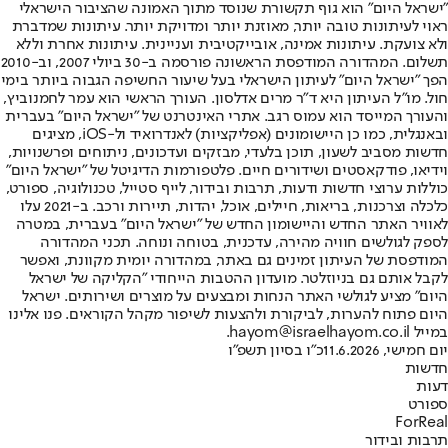
"ישראל היום" הוא גוף תקשורת שנוסד מתוך האמונה שהציבור הישראלי
ראוי לעיתונות טובה יותר, מאוזנת יותר ומדויקת יותר. עיתונות שמדברת
ולא צועקת. עיתונות אמינה, אובייקטיבית ועניינית. עיתונות אחרת וללא
תשלום. המהדורה המודפסת הראשונה פורסמה ב-30 ביולי 2007, וב-2010
הפך "ישראל היום" לעיתון הישראלי בעל שיעור החשיפה הגבוה ביותר בימי
חול. מו"ל העיתון היא ד"ר מרים אדלסון. העורך הראשי הוא עמר לחמנוביץ,
והעורך המייסד הוא עמוס רגב. אתרי האינטרנט של "ישראל היום" בעברית
ובאנגלית, כמו כן היישומונים (אפליקציות) לאנדרואיד ול-iOS, מציגים
חדשות מסביב לשעון, תוכן בלעדי, מבזקים ועדכונים, ניתוחים ופרשנויות,
וידיאו, פודקאסטים ושידורים חיים. פלטפורמות הדיגיטל של "ישראל היום"
כוללות ערוצי חדשות ודעות, תרבות ובידור, לייף סטייל, טכנולוגיה, ספורט,
כלכלה וצרכנות, בריאות, חיילים, אוכל, יהדות, תיירות ורכב. ב-2021 עלו
לאוויר האתר החדש והיישומון החדש של "ישראל היום" בעברית, במטרה
לספק לגולשים חוויה מהירה, עדכנית, בטוחה ונוחה. תכני המהדורה
המודפסת של העיתון זמינים גם באתר, במהדורה יומית מקוונת, ואפשר
לקבל אותם גם בניוזלטר. מועדון ההטבות הייחודי "הקליקה של ישראל
היום" מציע לגולשי האתר הנחות ומבצעים על מוצרים ושירותים. ישראל
היום פתוח להערות, לביקורת ולהצעות לשיפור מקהל הקוראים. פנו אלינו
במייל hayom@israelhayom.co.il.
יום חמישי, 11.6.2026
כ"ו בסיון תשפ"ו
חדשות
דעות
ספורט
ForReal
תרבות ובידור