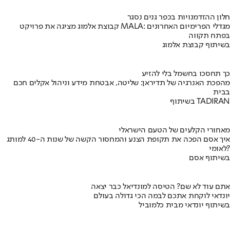
חלון ההזדמנויות בכפר גנים נסגר
קבוצת אלמוג מציגה את פרויקט MALA: מגדלי הפרימיום האחרונים
בפתח תקווה
בשיתוף קבוצת אלמוג
כך תחסכו בחשמל בלי להזיע
מהפכת האנרגיה של תדיראן: שליטה, אבטחת מידע וניהול אקלים חכם
בבית
בשיתוף TADIRAN
מאחורי הקלעים של הטעם הישראלי
איך אסם הפכה את תקופת הצנע והמחסור הקשה של שנות ה-40 למותג
לאומי?
בשיתוף אסם
אתם עוד לא שם? הטיסה למונדיאל כבר יצאה
יונדאי לוקחת אתכם לבמה הכי גדולה בעולם
בשיתוף יונדאי מבית כלמוביל