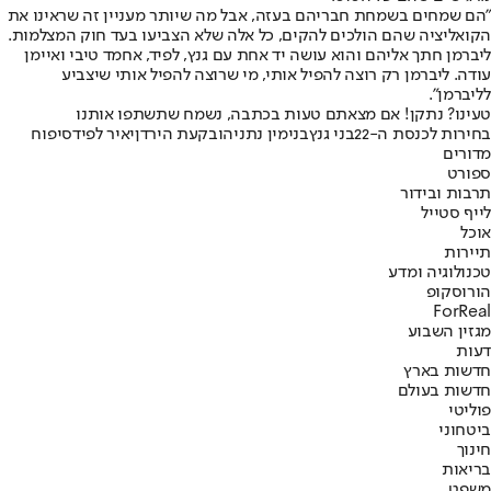
"הם שמחים בשמחת חבריהם בעזה, אבל מה שיותר מעניין זה שראינו את
הקואליציה שהם הולכים להקים, כל אלה שלא הצביעו בעד חוק המצלמות.
ליברמן חתך אליהם והוא עושה יד אחת עם גנץ, לפיד, אחמד טיבי ואיימן
עודה. ליברמן רק רוצה להפיל אותי, מי שרוצה להפיל אותי שיצביע
לליברמן".
טעינו? נתקן! אם מצאתם טעות בכתבה, נשמח שתשתפו אותנו
בחירות לכנסת ה-22
בני גנץ
בנימין נתניהו
בקעת הירדן
יאיר לפיד
סיפוח
מדורים
ספורט
תרבות ובידור
לייף סטייל
אוכל
תיירות
טכנולוגיה ומדע
הורוסקופ
ForReal
מגזין השבוע
דעות
חדשות בארץ
חדשות בעולם
פוליטי
ביטחוני
חינוך
בריאות
משפט