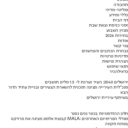
תחבורה
פוליטי-מדיני
כללי ומידע
דף הבית
זמני כניסת וצאת שבת
מגזין השבוע
בחירות 2026
אודות
צור קשר
נבחרת הכתבים והפרשנים
מדיניות פרטיות
הצהרת נגישות
תנאי שימוש
כדאי
להכיר
ירושלים 2040: העיר נערכת ל- 1.5 מליון תושבים
מנכ"לית העירייה מציגה תוכנית להשארת הצעירים ובניית עתיד הדור
הבא
בשיתוף עיריית ירושלים
חלון ההזדמנויות בכפר גנים נסגר
קבוצת אלמוג מציגה את פרויקט MALA: מגדלי הפרימיום האחרונים
בפתח תקווה