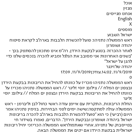
אוכל
מגזין
אנחנו מגייסים
English
X
מוספים
ישראל השבוע
ראש הממשלה נתניהו: פועל להכשרת הלבבות בארה''ב לקראת סיפוח
יהודה ושומרון
לאחר ההכרזה בנוגע לבקעת הירדן, רה"מ אינו מתכוון להסתפק בכך •
"בשנים האחרונות אני מסובב את הגלגל ומביא להכרה בנכסים שלנו כדי
להגן על ישראל"
יהודה שלזינגר
11/9/2019, 14:02
,עודכן
11/9/2019, 17:09
0
ראש הממשלה נתניהו מכריז על כוונתו להחיל את הריבונות בבקעת הירדן
ובצפון ים המלח // צילום: יוסי זליגר // ראש הממשלה נתניהו מכריז על
כוונתו להחיל את הריבונות בבקעת הירדן ובצפון ים המלח // צילום: יוסי
זליגר
החלת הריבונות, התקרית עם איימן עודה ראשי כחול לבן וליברמן - ראש
הממשלה עולה למתקפה:
שישה ימים לפני הבחירות, בנימין נתניהו אמר
היום (רביעי) כי הוא "פועל להכשרת הלבבות בארה''ב להכרה בריבונות
ישראל ביהודה ושומרון ובבקעת הירדן". הדברים, נאמרו בשידור חי
בפייסבוק של נתניהו, אחרי שאתמול
ראש הממשלה הכריז
כי יחיל ריבונות
ישראלית בבקעת הירדן אם יקים את הממשלה הבאה.