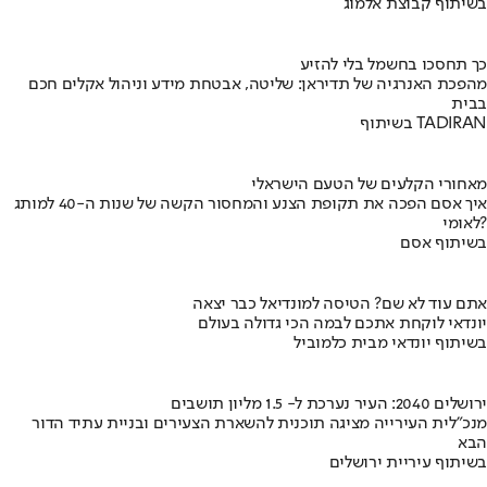
בשיתוף קבוצת אלמוג
כך תחסכו בחשמל בלי להזיע
מהפכת האנרגיה של תדיראן: שליטה, אבטחת מידע וניהול אקלים חכם
בבית
בשיתוף TADIRAN
מאחורי הקלעים של הטעם הישראלי
איך אסם הפכה את תקופת הצנע והמחסור הקשה של שנות ה-40 למותג
לאומי?
בשיתוף אסם
אתם עוד לא שם? הטיסה למונדיאל כבר יצאה
יונדאי לוקחת אתכם לבמה הכי גדולה בעולם
בשיתוף יונדאי מבית כלמוביל
ירושלים 2040: העיר נערכת ל- 1.5 מליון תושבים
מנכ"לית העירייה מציגה תוכנית להשארת הצעירים ובניית עתיד הדור
הבא
בשיתוף עיריית ירושלים