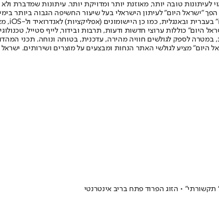
לעיתונות טובה יותר, מאוזנת יותר ומדויקת יותר. עיתונות שמדברת ולא צ
שלום. המהדורה המודפסת הראשונה פורסמה ב-30 ביולי 2007, וב-2010 הפך "ישראל היום" לעיתון הישראלי בעל שי
לחמנוביץ,
ל היום" כוללות ערוצי חדשות ודעות, תרבות ובידור, לייף סטייל, טכנולוגיה
ברית, במטרה לספק לגולשים חוויה מהירה, עדכנית, בטוחה ונוחה. תכני המה
ל היום" מציע לגולשי האתר הנחות ומבצעים על מוצרים ושירותים. ישראל 
' תקשורתי" • הזוג הפרוד פתח בריב אינטרנטי