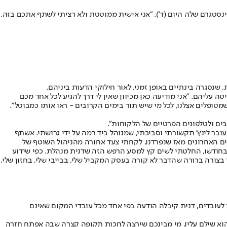
סטגרם שלה היום (ד'). "אני אישית ממוטטת ולא רציתי לשתף אתכם בזה,
סגרה בינתיים באופן זמני, לאור חילוקי הדעות ביניהם.
עליהם. "אני מודיעה כאן מכיוון שאין לי דרך להגיע לכל אחד מכם
מטופלים אצלנו, לכל מי שיש תור בימים הקרובים - ראו אותו כמבוטל".
בים ולטלפונים הפרטיים של הלקוחות".
בר לינץ' תקשורתי וסביבתי, שמנוהל ביד רמה על ידי גרושתי. אשתף
ם האחרונים מאז שנפרדנו, לקחתי צעד אחורה מהניהול השוטף של
בחודשו, החלטתי לשים קץ למסע הרפש הזה שדנית מנהלת. כפי שידוע
י בצורה ברורה שהדבר לא קורה בעסק המקביל שלי, בבייבי שלי, בחזון שלי,
לעובדים, דנית קיבלה הודעה בפי אחד מכל עובדי המקום שאינם
שהוא שילם עליו. מי מבינכם שירצה לחכות תקופה קצרה שבה אפתח חזרה