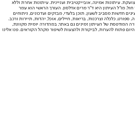
ועקת. עיתונות אמינה, אובייקטיבית ועניינית. עיתונות אחרת וללא
עור החשיפה הגבוה ביותר בימי חול. מו"ל העיתון היא ד"ר מרים אדלסון. העורך הראשי הוא עמר
 והעורך המייסד הוא עמוס רגב. אתרי האינטרנט של "ישראל היום" בעברית ובאנגלית, כמו כן היישומונים (אפליקציות) לאנדרואיד ול-iOS, מציגים חדשות מסביב לשעון, תוכן בלעדי, מבזקים ועדכונים, ניתוחים
, ספורט, כלכלה וצרכנות, בריאות, חיילים, אוכל, יהדות, תיירות ורכב.
דורה המודפסת של העיתון זמינים גם באתר, במהדורה יומית מקוונת,
היום פתוח להערות, לביקורת ולהצעות לשיפור מקהל הקוראים. פנו אלינו