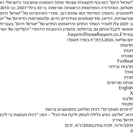
"ישראל היום" הוא גוף תקשורת שנוסד מתוך האמונה שהציבור הישראלי ראוי 
ת
ופרשנויות, וידיאו, פודקאסטים ושידורים חיים. פלטפורמות הדיגיטל של "ישרא
ב-2021 עלו לאוויר האתר החדש והיישומון החדש של "ישראל היום" בע
ואפשר לקבל אותם גם בניוזלטר. מועדון ההטבות הייחודי "הקליקה של ישרא
במייל hayom@israelhayom.co.il.
יום שלישי, 17.3.2026
כ"ח באדר תשפ"ו
חדשות
דעות
ספורט
ForReal
תרבות ובידור
אוכל
מגזין
אנחנו מגייסים
English
X
סלבס
מקומי
"ניזונים משקרים": דנית ואליאב מתפוצצים ברשת
היא: "אליאב הגיע בלילה לעסק ולקח את הכל" • הוא: "דנית מבצעת בי לינץ
דניאל שירין
11/9/2019, 11:59
,עודכן
9/1/2024, 12:11
0