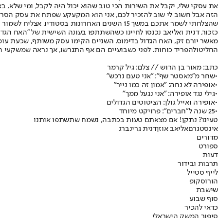
את עסקי שלי, יקבל את השירות הכי טוב שהוא יכול היה לקבל, ומי שלא, 
הזה אבל חשוב לי שוב להזכיר לכם, אני הוא המקעקע שפתח את עסק הסרת
שהצלחתי לשמר אתכם במשך 15 השנים האחרונות בסטודיו, אצליח לשמור עליכם בשנים הבאות".
כזכור, דנית ואליאב נכנסו לחיינו כשהשתתפו בעונה השישית של "האח הגדול",
מאשר יורם זק, האח הגדול בדימוס. השניים הקימו עסק משותף, שכעת עומ
החליטו
להפריד כוחות
. לפני כשבועיים הם אף התגרשו, אך נראה שמשקעי 
כתב: מאור בן הרוש // צלם: גיל קרמר
•
שחר מ"מאסטר שף": "אני טעם נרכש"
•
אופירה לא נחה: "אמון זה כמו נייר"
•
גילי נגד אופירה: "אני נגעל ממך"
•
אופירה ואייל גולן: הציטוטים הגדולים
•
25 שנה ל"חברים": פרויקט מיוחד
טעינו? נתקן! אם מצאתם טעות בכתבה, נשמח שתשתפו אותנו
אינסטגרם
אליאב אוזן
דנית גרינברג
מדורים
ספורט
דעות
תרבות ובידור
לייף סטייל
הורוסקופ
שישבת
סוף שבוע
כדאי להכיר
סיפור המשק הישראלי