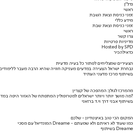
נדל"ן
ראשי
זמני כניסת וצאת השבת
מידע כללי
זמני כניסת וצאת שבת
ראשי
צרו קשר
מדיניות פרטיות
Hosted by SPD
כדאי
להכיר
הצעירים שמצליחים לפתור כל בעיה מדעית
נבחרת ישראל הצעירה במדעים מעניקה חוויה שהיא הרבה מעבר ללימודים
בשיתוף מרכז מדעני העתיד
מהמרכז לגולן: המהפכה של קצרין
מה מושך יותר ויותר ישראלים למטרופולין המתפתח של האזור היפה במדינה?
בשיתוף אבני דרך וי.ד ברזאני
המקום הכי טוב באיצטדיון - שלכם
המונדיאל עם מסכי Dreame - כמו שעוד לא ראיתם ולא שמעתם
בשיתוף Dreame