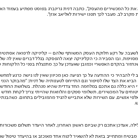
 את כל המכשירים מהעסק", כתבה דנית גרינברג בפוסט מפתיע בעמוד האינ
מקרב לב. מעבר לכך תפנו ישירות לאליאב אוזן".
שעבר, על רקע חלוקת העסק המשותף שלהם – קליניקה לרפואה אסתטית, שנ
ימת, ובו הסבירה כי הקליניקה יצאה להפסקה בגלל דברים שאין לה שליטה 
 שנחזור בהקדם האפשרי וכמובן שאעדכן על כך. מתנצלת בפני כל הלקוחות ש
י להבהיר כי ההודעה על כך הגיעה כאן מכיוון שאין לנו גישה כרגע למחש
יא את הצד שלו לסיפור וגם התייחס לטענותיה של דנית: "מהבוקר הנני עו
ערי היא כללה גם אתכם במלחמה החד צדדית שהיא מנהלת. בשלושת החודשי
טוחים על המכשירים, תשלומי ספקים והלוואות שהייתי צריך לקחת חודש 
 מאות אלפי אנשים, עם השירות שלא אתבייש להגיד מהמובילים בתחום. כשהבנת
.
לה, אעדכן אתכם רק שביום ראשון האחרון, לאחר היעדר תשלום משכורות 
ני מבטיח ומתחייב בזאת לא להשאיר לקוח אחד מאוכזב או בהיעדר טיפול 