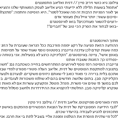
צילום: גיא כושי ויריב פיין // דנית ואליאב מתפוצצים
"אתמול בשעות הלילה ללא ידיעתי הגיע אליאב לעסק המשותף שלנו והוציא
אך לאור הפניות הרבות זה מה שאוכל לספר", היא הוסיפה וחתמה: "מתנצלת 
•
סיכום עשור: יותר אייל גולן מעומר אדם
•
רוצים להשאר מעודכנים? בואו לאינסטגרם
•
בואו לבחור את הפרק הכי טוב של "חברים"!
מתוך האינסטגרם
ההודעה הזאת מגיעה על רקע יממה מורכבת ככל הנראה שעוברת על הזוג ל
כמה שעות קודם לכן עדכנה גרינברג בסטטוס נוסף שעוד שמר על תמימות מסו
באופן אישי", ציינה באינסטגרם. "הקליניקה כרגע לא בפעילות. אני בטוחה
•
נפרדנו כך: הזוגות ששברו אותנו
גרינברג הוסיפה רמז נוסף לאירועים המתרחשים בחייה כשכתבה גם: "חשוב ל
בתגובה למתקפת הפוסטים של דנית, אליאב העלה סטורי מפורט למדי שבו הב
אתכם בלית ברירה כי מאוד כואב לי שאתם ניזונים משקרים. לצערכם ולצ
הקליניקה סבן. בתום שלושה חודשים בהם לא שולמו משכורות לעובדים, בי
לכם במשך 15 שנים אני משרת, מנהל, מטפל, ומקעקע עשרות אם לא
שנקרא קליניקה סבן, החלטתי להקפיא את ההידרדרות ולחשב מסלול מחדש
חזרו מאורסים ממיקונוס. אליאב ודנית // צילום: ניר פקין
"לגבי הידיעה המפוברקת של דנית על הוצאת המכשירים מהמקום באישון לי
מתכוונים להגיע לעבודה בהיעדר שכרם.
"לכל מי שדנית מוסרת את הטלפון ומפנה אליי בשביל לתת בי את חרבו, א