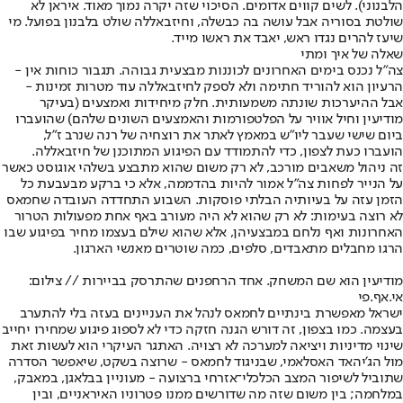
הלבנוני). לשים קווים אדומים. הסיכוי שזה יקרה נמוך מאוד. איראן לא
שולטת בסוריה אבל עושה בה כבשלה, וחיזבאללה שולט בלבנון בפועל. מי
שיעז להרים נגדו ראש, יאבד את ראשו מייד.
שאלה של איך ומתי
צה"ל נכנס בימים האחרונים לכוננות מבצעית גבוהה. תגבור כוחות אין -
הרעיון הוא להוריד חתימה ולא לספק לחיזבאללה עוד מטרות זמינות -
אבל ההיערכות שונתה משמעותית. חלק מיחידות ואמצעים (בעיקר
מודיעין וחיל אוויר על הפלטפורמות והאמצעים השונים שלהם) שהועברו
ביום שישי שעבר ליו"ש במאמץ לאתר את רוצחיה של רנה שנרב ז"ל,
הועברו כעת לצפון, כדי להתמודד עם הפיגוע המתוכנן של חיזבאללה.
זה ניהול משאבים מורכב, לא רק משום שהוא מתבצע בשלהי אוגוסט כאשר
על הנייר לפחות צה"ל אמור להיות בהדממה, אלא כי ברקע מבעבעת כל
הזמן עזה על בעיותיה הבלתי פוסקות. השבוע התחדדה העובדה שחמאס
לא רוצה בעימות: לא רק שהוא לא היה מעורב באף אחת מפעולות הטרור
האחרונות ואף נלחם במבצעיהן, אלא שהוא שילם בעצמו מחיר בפיגוע שבו
הרגו מחבלים מתאבדים, סלפים, כמה שוטרים מאנשי הארגון.
מודיעין הוא שם המשחק. אחד הרחפנים שהתרסק בביירות // צילום:
אי.אף.פי
ישראל מאפשרת בינתיים לחמאס לנהל את העניינים בעזה בלי להתערב
בעצמה. כמו בצפון, זה דורש הגנה חזקה כדי לא לספוג פיגוע שמחירו יחייב
שינוי מדיניות ויציאה למערכה לא רצויה. האתגר העיקרי הוא לעשות זאת
מול הג'יהאד האסלאמי, שבניגוד לחמאס - שרוצה בשקט, שיאפשר הסדרה
שתוביל לשיפור המצב הכלכלי־אזרחי ברצועה - מעוניין בבלאגן, במאבק,
במלחמה; בין משום שזה מה שדורשים ממנו פטרוניו האיראניים, ובין