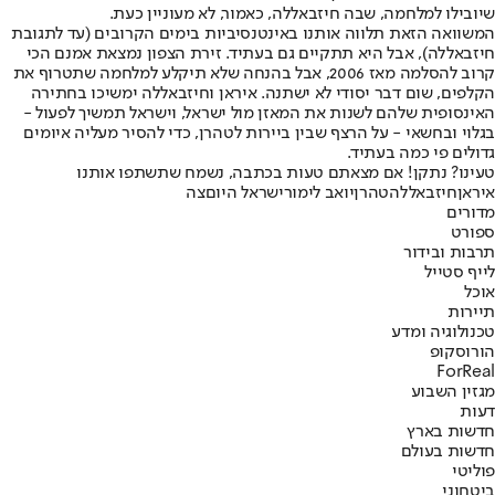
שיובילו למלחמה, שבה חיזבאללה, כאמור, לא מעוניין כעת.
המשוואה הזאת תלווה אותנו באינטנסיביות בימים הקרובים (עד לתגובת
חיזבאללה), אבל היא תתקיים גם בעתיד. זירת הצפון נמצאת אמנם הכי
קרוב להסלמה מאז 2006, אבל בהנחה שלא תיקלע למלחמה שתטרוף את
הקלפים, שום דבר יסודי לא ישתנה. איראן וחיזבאללה ימשיכו בחתירה
האינסופית שלהם לשנות את המאזן מול ישראל, וישראל תמשיך לפעול -
בגלוי ובחשאי - על הרצף שבין ביירות לטהרן, כדי להסיר מעליה איומים
גדולים פי כמה בעתיד.
טעינו? נתקן! אם מצאתם טעות בכתבה, נשמח שתשתפו אותנו
איראן
חיזבאללה
טהרן
יואב לימור
ישראל היום
צה
מדורים
ספורט
תרבות ובידור
לייף סטייל
אוכל
תיירות
טכנולוגיה ומדע
הורוסקופ
ForReal
מגזין השבוע
דעות
חדשות בארץ
חדשות בעולם
פוליטי
ביטחוני