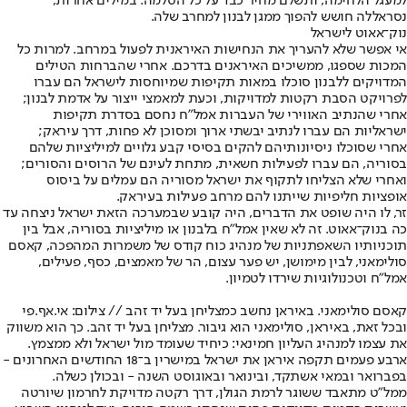
למעגל הלחימה, ותשלם מחיר כבד על כל הסלמה. במילים אחרות,
נסראללה חושש להפוך ממגן לבנון למחרב שלה.
נוק־אאוט לישראל
אי אפשר שלא להעריך את הנחישות האיראנית לפעול במרחב. למרות כל
המכות שספגו, ממשיכים האיראנים בדרכם. אחרי שהברחות הטילים
המדויקים ללבנון סוכלו במאות תקיפות שמיוחסות לישראל הם עברו
לפרויקט הסבת רקטות למדויקות, וכעת למאמצי ייצור על אדמת לבנון;
אחרי שהנתיב האווירי של העברות אמל"ח נחסם בסדרת תקיפות
ישראליות הם עברו לנתיב יבשתי ארוך ומסוכן לא פחות, דרך עיראק;
אחרי שסוכלו ניסיונותיהם להקים בסיסי קבע גלויים למיליציות שלהם
בסוריה, הם עברו לפעילות חשאית, מתחת לעינם של הרוסים והסורים;
ואחרי שלא הצליחו לתקוף את ישראל מסוריה הם עמלים על ביסוס
אופציות חליפיות שייתנו להם מרחב פעילות בעיראק.
זר, לו היה שופט את הדברים, היה קובע שבמערכה הזאת ישראל ניצחה עד
כה בנוק־אאוט. זה לא שאין אמל"ח בלבנון או מיליציות בסוריה, אבל בין
תוכניותיו השאפתניות של מנהיג כוח קודס של משמרות המהפכה, קאסם
סולימאני, לבין מימושן, יש פער עצום, הר של מאמצים, כסף, פעילים,
אמל"ח וטכנולוגיות שירדו לטמיון.
קאסם סולימאני. באיראן נחשב כמצליחן בעל יד זהב // צילום: אי.אף.פי
ובכל זאת, באיראן, סולימאני הוא גיבור. מצליחן בעל יד זהב. כך הוא משווק
את עצמו למנהיג העליון חמינאי: כיחיד שעומד מול ישראל ולא ממצמץ.
ארבע פעמים תקפה איראן את ישראל במישרין ב־18 החודשים האחרונים -
בפברואר ובמאי אשתקד, ובינואר ובאוגוסט השנה - ובכולן כשלה.
ממל"ט מתאבד ששוגר לרמת הגולן, דרך רקטה מדויקת לחרמון שיורטה