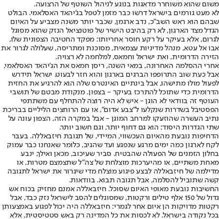
משום שהוא משוחרר מדאגות בנוגע לניהול השוטף של הרצועה.
לא מעט גורמים בישראל דרשו כבר מזמן לטפל בג'יהאד האסלאמי. הבולט
שבהם הוא ראש השב"כ, נדב ארגמן, שכבר יותר משנה מצביע על האיום
הגדל מצד הארגון, לא רק בהיבט הישיר של פוטנציאל הנזק שהוא מסוגל
לגרום, אלא בעיקר על רקע חוסר אחריותו: מפקד החטיבה הצפונית שלו,
אבו אל עטא, מנהל מדיניות עצמאית, מסוכנת ומתריסה, שעלולה לגרור את
הזירה הדרומית, ואת ישראל וחמאס, למלחמה לא רצויה.
אחרי ההסלמה האחרונה, במאי השנה, ריסן חמאס את הג'יהאד האסלאמי,
אבל כעת שוב התרופפו הברגים בארגון והוא חזר לבעוט. ישראל תידרש
לפעול מולו מתישהו, אבל בינתיים האינטרס שלה הוא להרגיע את החזית
הדרומית כדי שתוכל להתרכז בעיקר - בצפון. מנקודת מבטם של תושבי
העוטף זה בוודאי לא הוגן - איש לא היה רוצה להתחלף עם משתתפי
הפסטיבל בשדרות שנקלעו ל"צבע אדום", או עם הרוחצים הליליים בבריכת
נתיב העשרה שהוזעקו למרחב המוגן - אבל במקרה הזה, הצפון עונה על
שתי הגדרות היסוד: הוא גם דחוף יותר, וגם חשוב יותר.
הדחיפות נובעת מהאיום העכשווי, המיידי, של תגובת חיזבאללה. בעבר
לקח לארגון כמה ימים מרגע שנפגע ועד שהגיב, כלומר שאנחנו כבר עמוק
בחלון הזמנים של הפעולה שהבטיח. סביר שעיכוב, מכאן ואילך, ינבע
מאחת משתיים, או מהיערכות מוצלחת של צה"ל שתצמצם מטרות, או
מדילמה של חיזבאללה לבצע פיגוע מוצלח מדי שיגרור את ישראל לתגובה
קשה שתוביל להסלמה, אבל תגובה תבוא. בוודאות.
החשיבות נובעת מאופי האיום שסוכל. חיזבאללה אמנם מחזיק בכוח אש
גדול של 150 אלף טילים ורקטות, שמסוגלים להסב לישראל נזק כבד, אבל
רקטות מדויקות הן איום אחר לגמרי: חיזבאללה היה יכול לפגוע באמצעותן
בכל נקודה בישראל. לא לכסות את כל המדינה רק באש סטטיסטית, אלא