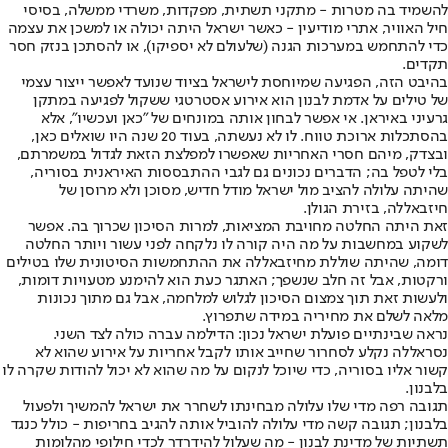
להשמיד בה מטרות - מתקני תשתית, מפקדות, משרדי ממשלה, בסיסי
חיל האוויר, אתרי מודיעין - כאשר ישראל היתה יכולה או למשכן את עצמה
כדי להתחמש במערכות הגנה (שלעולם לא יספיקו), או להסתכן בנזק חסר
תקדים.
בהיבט הזה, הפגיעה שמיוחסת לישראל בציוד שנועד לאפשר ייצור עצמי
של טילים על אדמת לבנון הוא אירוע אסטרטגי ששקול לפגיעה במתקן
גרעיני באיראן. אי אפשר לבחון אותה במונחים של "כאן ועכשיו", אלא
בהסתכלות ארוכת טווח. לו לא נעשתה, בעוד 20 שנה היו שואלים כאן,
ובצדק, מיהם חסרי האחריות שאפשרו למפלצת הזאת לגדול במשמרתם,
בלי לטפל בה; הדברים נכונים גם לגבי ההתבססות האיראנית בסוריה,
שהיתה עלולה להציב מול ישראל מודל חדיש, מסוכן ולא מרוסן של
חיזבאללה, בזירת הגולן.
זאת היתה החלטה מחויבת המציאות, למרות הסיכון שכרוך בה. אפשר
לשקוע במחשבות על מה היה קורה לו נלקחה לפני עשור ויותר החלטה
דומה, שהיתה שוללת מחיזבאללה את ההתחמשות הסיטונית שלו בטילים
ורקטות, אבל זה חלב שנשפך; האתגר כעת הוא להימנע מטעויות דומות,
ולעשות זאת תוך צמצום הסיכון לגלוש למלחמה, אבל גם מתוך נכונות
מלאה לשלם את מחיריה במידה שתפרוץ.
נראה שבינתיים פועלת ישראל נכון: הדילמה עברה כולה לצד השני.
נסראללה נקלע לסחרור שחייב אותו לקבל אחריות על אירוע שהוא לא
קשור אליו בסוריה, כדי שיוכל לנקום על מה שהוא לא יכול להודות שקרה לו
בלבנון.
תגובה רפה מדי שלו עלולה מבחינתו לשחרר את ישראל להמשיך ולפעול
בלבנון; תגובה קשה מדי עלולה להוביל אותה להגיב בחריפות - כולל כנגד
תשתיות של מדינת לבנון - מה שעלול להידרדר לכדי חילופי מהלומות