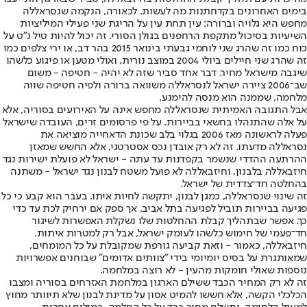
בימים האחרונים בקדחתנות מה לעשות. לכאורה, הנקמה שנסראללה
מחפש היא גלויה וברורה: עין תחת עין על הריגת שני פעילי המיליציות
השיעיות בסיכול מתקפת הרחפנים בגולן הסורי. זה יכול להיות טיל נ"ט על
כוח כמו זה שהרג שני לוחמי גבעתי בינואר 2015 בהר דב, או ירי צלפים כמו
זה שהרג שני חיילים ביולי 2004 במוצב נורית, ואולי מטען או פיגוע כלשהו
שיגבה מישראל מחיר. דבר אחד סביר שזה לא יהיה - חטיפה - משום
שב־2006 ציירה ישראל לנסראללה משוואה ברורה ולפיה חטיפה שווה
מלחמה, שממנה הוא מנסה להימנע.
אבל התגובה האמיתית שנסראללה מחפש אינה על האירועים בסוריה, אלא
על אלה שהתנהלו בחשאי בביירות. על פי פרסומים זרים, העובדה שישראל
פעלה לראשונה מאז 2006 בגלוי בלב שכונת הדאחייה מוציאה את
נסראללה מדעתו. זה לא רק אובדן נכס אסטרטגי, אלא החשש שמאזן
ההרתעה ההדדי שנשמר בקפדנות עד עתה - ישראל לא פועלת ישירות נגד
חיזבאללה בלבנון, וחיזבאללה לא פועל משטח לבנון נגד ישראל - משתנה
בהחלטה חד־צדדית של ישראל.
זה שינוי שנסראללה, כמגן לבנון, יתקשה לחיות איתו. בעבר הוא קבע כי כל
פגיעה בביירות תוביל לפגיעה בתל אביב, אך ספק אם ירחיק לכת עד כדי
כך. אפשר שבתהליך קבלת ההחלטות שלו נשקלת האפשרות לשיגור
חד־פעמי של חימוש כלשהו לעומק ישראל, אבל רק למטרות איתות.
חיזבאללה, כאמור - וזאת קביעה גורפת שמקובלת על כל המומחים,
שמאותגרת על בסיס יומיומי בידי "צוותים אדומים" שבוחנים אפשרויות
נוספות שאולי חומקות מהעין - לא רוצה במלחמה.
זה לא רק המחיר הכבד ששילם הארגון במלחמת האזרחים בסוריה ומצבו
הכלכלי הקשה, אלא חששו להמיט אסון על מדינת לבנון שלא תיוותר מחוץ