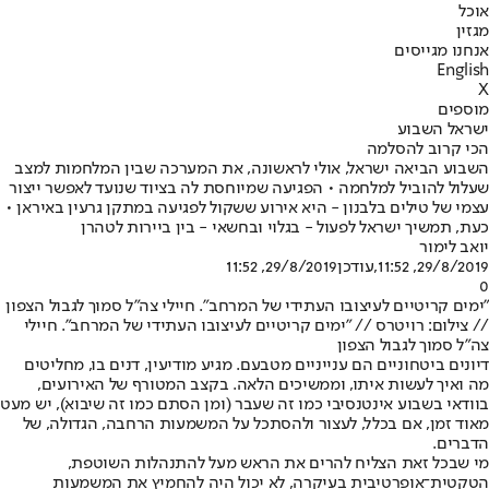
אוכל
מגזין
אנחנו מגייסים
English
X
מוספים
ישראל השבוע
הכי קרוב להסלמה
השבוע הביאה ישראל, אולי לראשונה, את המערכה שבין המלחמות למצב
שעלול להוביל למלחמה • הפגיעה שמיוחסת לה בציוד שנועד לאפשר ייצור
עצמי של טילים בלבנון - היא אירוע ששקול לפגיעה במתקן גרעין באיראן •
כעת, תמשיך ישראל לפעול - בגלוי ובחשאי - בין ביירות לטהרן
יואב לימור
29/8/2019, 11:52
,עודכן
29/8/2019, 11:52
0
"ימים קריטיים לעיצובו העתידי של המרחב". חיילי צה"ל סמוך לגבול הצפון
// צילום: רויטרס // "ימים קריטיים לעיצובו העתידי של המרחב". חיילי
צה"ל סמוך לגבול הצפון
דיונים ביטחוניים הם ענייניים מטבעם. מגיע מודיעין, דנים בו, מחליטים
מה ואיך לעשות איתו, וממשיכים הלאה. בקצב המטורף של האירועים,
בוודאי בשבוע אינטנסיבי כמו זה שעבר (ומן הסתם כמו זה שיבוא), יש מעט
מאוד זמן, אם בכלל, לעצור ולהסתכל על המשמעות הרחבה, הגדולה, של
הדברים.
מי שבכל זאת הצליח להרים את הראש מעל להתנהלות השוטפת,
הטקטית־אופרטיבית בעיקרה, לא יכול היה להחמיץ את המשמעות