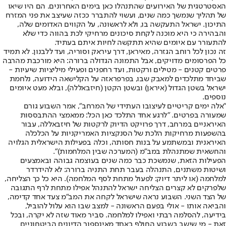
האסטרטגית של האירועים שהתנהלו כאן בימים האחרונים. הם היו שיאו
של תהליך שנמשך כמה שנים, ועשוי להתברר ככזה שעיצב את פני המזרח
התיכון. ישראל התעקשה בו, ולא לראשונה, על הקווים האדומים שלה,
והבהירה כי היא מוכנה לקחת סיכונים מרחיקי לכת בהווה כדי שלא
להתעורר עם איומים שהיא תתקשה לחיות איתם בעתיד.
זה נכון לכל רוחב הגזרה, מאיראן, דרך עיראק וסוריה, ועד ללבנון. לא תמיד
כל הפרסומים מדויקים, אבל התמונה הגדולה ברורה: היא מורכבת מהרבה
פרטים קטנים - מטילים ורקטות, ועד רחפנים ופעילי מיליציות שיעיות -
שביחד מתלכדים למאבק שבו, בפרפראזה על הקלישאה הידועה, נלחמת
ישראל בשטן הגדול (איראן) ובשטן הקטן (חיזבאללה), ובלא מעט איומים
נוספים.
"אלה ימים קריטיים לעיצובו העתידי של המרחב", אמר השבוע גורם
שמעורה בפרטים. "לרגע אחד התלכד כאן הכל: ממאמצי ההתבססות
האיראניים במרחב, דרך פרויקט הדיוק לרקטות של חיזבאללה, עבור
בהשפעות מרחיקות הלכת של הסנקציות האמריקניות על הכלכלה
האיראנית ובמשתמע על בנות חסותה, וכלה בפעילות הישראלית הגלויה
והחשאית שמתנהלת במב"מ (המערכה שבין המלחמות)".
הפעילות הזאת, שנמשכת כבר כמה שנים בעוצמה גבוהה ובאמצעים
ושיטות משתנים, התנהלה בעבר תחת התניה ברורה: לא להידרדר
למלחמה (או ליתר דיוק: לפעול מתחת לסף המלחמה). היא כל כך הצליחה,
שלפרקים לא קצרים הצליחה ישראל להתנהל אפילו מתחת לרף התגובה
של הצד השני. השבוע נראה שישראל לקחה את המב"מ צעד אחד קדימה,
והביאה אותו - אולי בפעם הראשונה - למצב שבו הוא עלול להוביל,
בידיעה, להסלמה רבתי ואפילו למלחמה. סביר מאוד שזה לא יקרה, ובכל
זאת - מי שישב בשבוע החולף באחד מאינספור הדיונים הביטחוניים