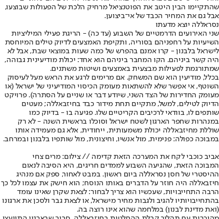
שהתקיימו הבין היטב את הפוטנציאל מרחיק הלכת של הפעולות שבוצעו,
אבל גם את המחיר הכבד של אי־ביצוען.
נסראללה יוצא מדעתו
שני האירועים הדרמטיים של השבוע (עד כה) - הריגת פעילי המיליציות
השיעיות על רחפניהם בסוריה, ותקיפת האמצעים לדיוק טילים המיוחסת
לישראל בלבנון - קרו אמנם בהפרש של כמה שעות במוצאי שבת, אבל לא
היה קשר ביניהם. הקו המחבר ביניהם הוא אחד: יכולת מודיעינית גבוהה,
שמתורגמת לפעילות מבצעית באמצעים ושיטות משתנים.
בכלל, מודיעין הוא שם המשחק. אם מרימים לרגע את הראש מעל לעיסוק
השוטף, אי אפשר שלא להשתאות מעומק הכיסוי המודיעיני של ישראל (או
מעומק החדירות של הצד השני, שיודע דבר או שניים על הסתרה). פרויקט
הדיוק לטילים, למשל, מתקיים תחת מידור כבד בחיזבאללה; מעטים
שותפים לו, בוודאי לרכיבים הקריטיים שלו. פגיעה בו - בדיוק כמו
במנהרות שחפר הארגון לשטח ישראל וסוכלו בראשית השנה - לא רק
שוללת מחיזבאללה יכולת משמעותית, ייחודית, אלא גם מעמידה אותו
במבוכה כפולה: פנימית, מול אנשיו, וחיצונית, מול שותפיו בלבנון ובמרחב.
אביב כוכבי לקח את המערכה הזאת קדימה // צילום: מרים צחי
המבוכה הזאת, שהגיעה השבוע לממדים חריגים, היא הסיבה לנאום
ההיסטרי של חסן נסראללה ביום ראשון. במבט לאחור, ספק אם מנהיג
חיזבאללה היה חוזר על הדברים באותו הנוסח; הוא חישק את עצמו לכל כך
הרבה התחייבויות, שעכשיו הוא צריך לבחור: לצאת שקרן שאינו עומד
בהתחייבויותיו להגיב ולגבות מחיר מישראל, או לצאת גבר ולסכן את ארגונו
(ואת מדינת לבנון) במלחמה שהוא אינו רוצה בה.
מהיכרות עם תהליך קבלת ההחלטות בחיזבאללה, סביר שבארגון התייעצו