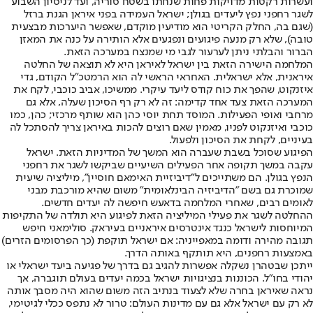
ועשרות רקטות מדויקות פחות שנחתו בשטח סוריה, ועד לניסיון השבוע
לשגר רחפני נפץ ליעדים בגולן; ישראל העמידה בפני איראן הגנת ברזל
(שגם בה, החלק הקריטי הוא מודיעין מוקדם, שאפשר היערכות מבצעית
טובה), שלא רק מנעה פיגועים ונפגעים אלא הותירה על כנה את המאזן
הברור והבלתי ניתן לערעור לגבי מי שמנצח במערכה הזאת.
המלחמה הישירה הזאת בין ישראל לאיראן היא לא תוצאה של החלטה
איראנית, אלא ישראלית. האחראי הראשי לה הוא הרמטכ"ל הקודם, גדי
איזנקוט, שהפך את כוח קודס ליעד עיקרי. ממשיכו, אביב כוכבי, לקח את
המערכה הזאת צעד אחד קדימה: זה לא רק רף הסיכון שעלה, אלא גם
מרחבי ואופי הפעילות. המוסד תחת יוסי כהן הוא שותף מרכזי; כהן, כמו
כוכבי ואיזנקוט לפניו, מאמין שאם רוצים להכות באיראן צריך להסתכל לה
בעיניים, לקחת את הסיכון ולפעול.
הפיגוע שסוכל בשבת שעברה הוא המשך של המדיניות הזאת. ישראל
עקבה במשך תקופה אחר הפעילים השיעיים שביקשו לשגר את רחפני
הנפץ בגולן. הם משתייכים ל"דיביזיית האימאם חוסיין", מיליציה שיעית
שמוכרת גם בשם "הדיביזיה הבינלאומית" משום שהיא מורכבת מבני
לאומים רבים, שאחרי המלחמה בדאעש חיפשה לה יעדים חדשים.
ההחלטה לשגר את פעילי המיליציה הזאת לפיגוע היא תולדה של התקיפות
המיוחסות לישראל כנגד אינטרסים איראניים בעיראק. סולימאני חיפש
תגובה מהירה ודומה במאפייניה: אם ישראל תוקפת (כך הפרסומים הזרים)
באמצעות רחפנים, היא תותקף באותה הדרך.
ייתכן שבטהרן נשקלה אפשרות להגיב גם בדרך של פגיעה ביעד ישראלי או
יהודי בחו"ל. הכוננות בנציגויות ישראל בכמה יעדים בעולם תוגברה, אך
נראה שאיראן בחרה שלא לצעוד בנתיב הזה משום שהוא היה מסבך אותה
לא רק עם ישראל אלא גם עם מדינות העולם: טרור לא נתפס ככלי לגיטימי,