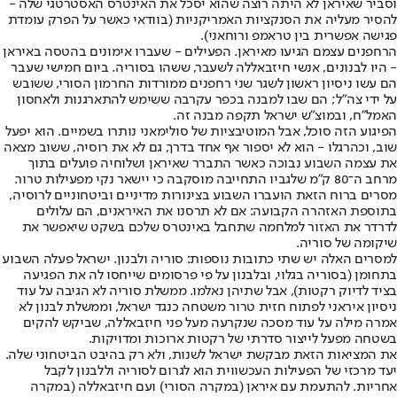
וסביר שאיראן לא היתה רוצה שהוא יסכל את האינטרס האסטרטגי שלה -
להסיר מעליה את הסנקציות האמריקניות (בוודאי כאשר על הפרק עומדת
פגישה אפשרית בין טראמפ ורוחאני).
הרחפנים עצמם הגיעו מאיראן. הפעילים - שעברו אימונים בהטסה באיראן
- היו לבנונים, אנשי חיזבאללה לשעבר, ששהו בסוריה. ביום חמישי שעבר
הם עשו ניסיון ראשון לשגר שני רחפנים ממורדות החרמון הסורי, ששובש
על ידי צה"ל; הם שבו למבנה בכפר עקרבה ששימש להתארגנות ולאחסון
האמל"ח, ובמוצ"ש ישראל תקפה מבנה זה.
הפיגוע הזה סוכל, אבל המוטיבציות של סולימאני נותרו בשמיים. הוא יפעל
שוב, וכהרגלו - הוא לא יספור אף אחד בדרך, גם לא את רוסיה, ששוב מצאה
את עצמה השבוע נבוכה כאשר התברר שאיראן ושלוחיה פועלים בתוך
מרחב ה־80 ק"מ שלגביו התחייבה מוסקבה כי יישאר נקי מפעילות טרור.
מסרים ברוח הזאת הועברו השבוע בצינורות מדיניים וביטחוניים לרוסיה,
בתוספת האזהרה הקבועה: אם לא תרסנו את האיראנים, הם עלולים
לדרדר את האזור למלחמה שתחבל באינטרס שלכם בשקט שיאפשר את
שיקומה של סוריה.
למסרים האלה יש שתי כתובות נוספות: סוריה ולבנון. ישראל פעלה השבוע
בתחומן (בסוריה בגלוי, ובלבנון על פי פרסומים שייחסו לה את הפגיעה
בציד לדיוק רקטות), אבל שתיהן נאלמו. ממשלת סוריה לא הגיבה על עוד
ניסיון איראני לפתוח חזית טרור משטחה כנגד ישראל, וממשלת לבנון לא
אמרה מילה על עוד מסכה שנקרעה מעל פני חיזבאללה, שביקש להקים
בשטחה מפעל לייצור סדרתי של רקטות ארוכות ומדויקות.
את המציאות הזאת מבקשת ישראל לשנות, ולא רק בהיבט הביטחוני שלה.
יעד מרכזי של הפעילות העכשווית הוא לגרום לסוריה וללבנון לקבל
אחריות. להתעמת עם איראן (במקרה הסורי) ועם חיזבאללה (במקרה