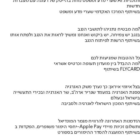
שערי מדע ומשפט נוחת בהייטק של רעננה עם מעבדות AI ותוכניות
חדשות
בשיתוף המרכז האקדמי שערי מדע ומשפט
מה מבטיח נתניהו לתושבי הנגב?
בנגב יש צמיחה, יש ביקוש ואנחנו נמשיך לראות את הנגב ולפתח אותו
בשיתוף הרשות לפיתוח הנגב
כל ההטבות שמגיעות לכם
מה ההבדל בין מועדון תעופה וכרטיס אשראי?
בשיתוף FLYCARD
בצל איומי איראן: כך נערך משק האנרגיה
פסגת האנרגיה במעמד שגריר ארה"ב, שר האנרגיה ובכירי התעשייה
בישראל ובעולם
בשיתוף המכון הישראלי לאנרגיה ולסביבה
הזדמנות האחרונה להרוויח מגמר המונדיאל
יחסי הימור משופרים, הפקדות ב-Apple Pay ותשלום זכיות מיידי
בשיתוף המועצה להסדר ההימורים בספורט