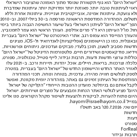
"ישראל היום" הוא גוף תקשורת שנוסד מתוך האמונה שהציבור הישראלי
ראוי לעיתונות טובה יותר, מאוזנת יותר ומדויקת יותר. עיתונות שמדברת
ולא צועקת. עיתונות אמינה, אובייקטיבית ועניינית. עיתונות אחרת וללא
תשלום. המהדורה המודפסת הראשונה פורסמה ב-30 ביולי 2007, וב-2010
הפך "ישראל היום" לעיתון הישראלי בעל שיעור החשיפה הגבוה ביותר בימי
חול. מו"ל העיתון היא ד"ר מרים אדלסון. העורך הראשי הוא עמר לחמנוביץ,
והעורך המייסד הוא עמוס רגב. אתרי האינטרנט של "ישראל היום" בעברית
ובאנגלית, כמו כן היישומונים (אפליקציות) לאנדרואיד ול-iOS, מציגים
חדשות מסביב לשעון, תוכן בלעדי, מבזקים ועדכונים, ניתוחים ופרשנויות,
וידיאו, פודקאסטים ושידורים חיים. פלטפורמות הדיגיטל של "ישראל היום"
כוללות ערוצי חדשות ודעות, תרבות ובידור, לייף סטייל, טכנולוגיה, ספורט,
כלכלה וצרכנות, בריאות, חיילים, אוכל, יהדות, תיירות ורכב. ב-2021 עלו
לאוויר האתר החדש והיישומון החדש של "ישראל היום" בעברית, במטרה
לספק לגולשים חוויה מהירה, עדכנית, בטוחה ונוחה. תכני המהדורה
המודפסת של העיתון זמינים גם באתר, במהדורה יומית מקוונת, ואפשר
לקבל אותם גם בניוזלטר. מועדון ההטבות הייחודי "הקליקה של ישראל
היום" מציע לגולשי האתר הנחות ומבצעים על מוצרים ושירותים. ישראל
היום פתוח להערות, לביקורת ולהצעות לשיפור מקהל הקוראים. פנו אלינו
במייל hayom@israelhayom.co.il.
יום שני, 20.7.2026
ו' באב תשפ"ו
חדשות
דעות
ספורט
ForReal
תרבות ובידור