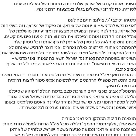
חשפנו שכוח קודס של איראן שלח יחידה מיוחדת של פעילים שיעים
לסוריה, כדי להרוג ישראלים בגולן באמצעות רחפני נפץ.
נתניהו וכוכבי // צילום: חיים צח לעמ
"אני מבקש להדגיש - זו יוזמה של איראן, זה פיקוד של איראן, וזה בשליחות
של איראן. בהחלטה נועזת ובפעילות מבצעית ומודיעינית מושלמת של
צה"ל אנחנו הקדמנו אותם וסיכלנו את הפיגוע הזה, מנענו פיגועים קשים.
אנחנו נחשוף הלאה כל ניסיון של איראן לתקוף אותנו וכל ניסיון שלה
להסתתר מאחורי תירוצים כאלה ואחרים. אני רוצה להדגיש שאנחנו לא
נסבול התקפות על ישראל ממדינה כלשהי במרחב. כל מדינה שתאפשר את
השימוש בשטחה להתקפות נגד ישראל תשא בתוצאות, ואני מדגיש -
המדינה תשא בתוצאות". יחד עם נתניהו הגיע לאזור הרמטכ"ל רב-אלוף
אביב כוכבי.
בצהריים חשף צה"ל פרטים חדשים על סיכול פיגוע הרחפנים – החל משלב
גיוס והכשרת מפעילי הרחפנים ועד לתקיפה אמש סמוך לחצות דרומית
מזרחית לדמשק.
הרמטכ"ל אביב כוכבי קיים הערכת מצב ברמת הגולן: "הפיגוע שסיכלנו
הלילה הוא פיגוע איראני מאדמת סוריה כנגד מדינת ישראל שהיה אמור
לכלול מספר רחפני נפץ. מי שהוביל ופיקד עליו זה קאסם סולימאני באופן
אישי שמימן והכשיר פעילים שיעים. אנחנו נערכים לכל אפשרות".
תוצאות תקיפת המתקן האיראני בסוריה
ראש אמ"ן, אלוף תמיר היימן: "הלילה סיכל צה״ל הודות לפעולה מודיעינית
מאומצת פיגוע איראני ונמנעה פגיעה בשטח ישראל. שלוחיה של איראן
בסוריה ניסו בימים האחרונים לשגר רחפני נפץ לשטח ישראל. מעקב