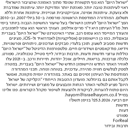
"ישראל היום" הוא גוף תקשורת שנוסד מתוך האמונה שהציבור הישראלי
ראוי לעיתונות טובה יותר, מאוזנת יותר ומדויקת יותר. עיתונות שמדברת
ולא צועקת. עיתונות אמינה, אובייקטיבית ועניינית. עיתונות אחרת וללא
תשלום. המהדורה המודפסת הראשונה פורסמה ב-30 ביולי 2007, וב-2010
הפך "ישראל היום" לעיתון הישראלי בעל שיעור החשיפה הגבוה ביותר בימי
חול. מו"ל העיתון היא ד"ר מרים אדלסון. העורך הראשי הוא עמר לחמנוביץ,
והעורך המייסד הוא עמוס רגב. אתרי האינטרנט של "ישראל היום" בעברית
ובאנגלית, כמו כן היישומונים (אפליקציות) לאנדרואיד ול-iOS, מציגים
חדשות מסביב לשעון, תוכן בלעדי, מבזקים ועדכונים, ניתוחים ופרשנויות,
וידיאו, פודקאסטים ושידורים חיים. פלטפורמות הדיגיטל של "ישראל היום"
כוללות ערוצי חדשות ודעות, תרבות ובידור, לייף סטייל, טכנולוגיה, ספורט,
כלכלה וצרכנות, בריאות, חיילים, אוכל, יהדות, תיירות ורכב. ב-2021 עלו
לאוויר האתר החדש והיישומון החדש של "ישראל היום" בעברית, במטרה
לספק לגולשים חוויה מהירה, עדכנית, בטוחה ונוחה. תכני המהדורה
המודפסת של העיתון זמינים גם באתר, במהדורה יומית מקוונת, ואפשר
לקבל אותם גם בניוזלטר. מועדון ההטבות הייחודי "הקליקה של ישראל
היום" מציע לגולשי האתר הנחות ומבצעים על מוצרים ושירותים. ישראל
היום פתוח להערות, לביקורת ולהצעות לשיפור מקהל הקוראים. פנו אלינו
במייל hayom@israelhayom.co.il.
יום רביעי, 25.3.2026
ז' בניסן תשפ"ו
חדשות
דעות
ספורט
ForReal
תרבות ובידור