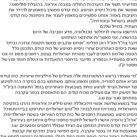
מודיעיני חשף את היערכות החוליה במבנה איראני, בהובלת סולימאני,
ואפשר את סיכול ניסיון הפיגוע. כוח קודס ממשיך במאמצים לדרדר את
היציבות באזור. אנחנו ממשיכים במאמץ לעצור את ניסיונות כוח קודס
לפגוע בישראל ובאזרחיה".
העתיד, במייל שלכם
הירשמו עכשיו לניוזלטר טכנולוגיה, מדע וסביבה של היום
בהרשמה, אני מאשר/ת את
תנאי השימוש
דובר צה"ל תא"ל רונן מנליס: "אנחנו עוקבים במשך תקופה ארוכה וביתר
שאת בימים האחרונים אחרי ניסיון הפיגוע של כוח קודס
.
התכנון כלל
הטסה של מס רחפנים לעבר מטרות ישראליות בצפון. רחפנים מסוג זה אנו
רואים בסעודיה ובמפרץ. מדובר ברחפני התאבדות או הטלת חומר נפץ של
מספר ק"ג.
"מי שעמדו בראש ההתארגנות אלה פעילים של מיליציות שיעיות. כוח קודס
מביא אותם לסוריה, מממן ומאמן אותם. משתמש בהם במקרה הזה לפיגוע
נגד ישראל
.
הציוד לפיגוע נוחת בשבועות האחרונים בנמל התעופה הבינ"ל
של דמשק יחד עם פעילים מכוח קודס. הם מתאספים בכפר עקרבה
במתחם סגור עם ש.ג
.
עוד בנושא:
שלושה אנשי חיזבאללה ואיש מיליציה איראנית נהרגו בתקיפה
הישראלית בסוריה
דיווח לבנוני: מל"טים ישראליים התרסקו בביירות
סוכל
ניסיון פיגוע באמצעות רחפנים של כוח קודס האיראני בשטח ישראל
דיווח:
"ארה"ב ורוסיה אישרו לישראל לתקוף מחסני טילים איראניים בעיראק"
"ליד כוח קודס מוחזק המחסן עם הציוד שכולל רחפנים ומטענים. ש.ג
שמאבטח את זה בכפר עקרבה. ביום חמישי בערב מזהים את קבוצת
הפעילים באזור ערנה בצפון חזית רמת הגולן, מתעסקים בניסיון לממש את