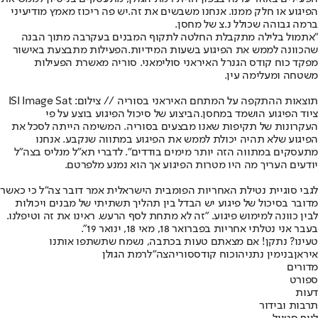
הפיגוע או חלק ממנו. אנחנו משבשים את זה
.
יש פה ריכוז מאמץ מודיעיני
ברמה גבוהה שכולל נ.צ של מחסן.
"אתמול בלילה מתקבלת החלטה לתקוף המבנים בעקרבה מתוך הבנה
שהכוונה לממש את הפיגוע בשעות המידיות
.
הפעילות מתבצעת באישור
מפקד כוח קודס הגנרל האיראני סולימאני. סוריה מאשרת הפעילות
משטחה ומעלימה עין
.
תוצאות ההתקפה על המתחם האיראני בסוריה // צילום: ISI Image Sat
ציוד הפיגוע הושמד במחסן
.
הביצוע של סיכול הפיגוע בוצע על פי
העקרונות של תקיפות שאנו מבצעים בסוריה. המשימה הייתה לסכל את
הפיגוע שלא תהיה יכולת לממש את הפיגוע במתווה שנקבע. אנחנו
מתעסקים במתווה הזה יותר מימים בודדים". לדברי תא"ל מנליס בצה"ל
יודעים העריך מה היו מטרות הפיגוע אך הוא נמנע מלפרטם.
לגבי סוגיית נטילת האחריות הפומבית הישראלית אמר דובר צה"ל כי כאשר
מדובר בסיכול של פיגוע יש הבדל בין תהליך תשתיתי של מבנים ויכולות
לבין כוונה למימוש פיגוע. "זה לא מתחת לסף הרעש. ראינו את זה וטיפלנו.
בעבר אני נטלתי אחריות בפברואר 18, מאי 18, ינואר 19".
טעינו? נתקן! אם מצאתם טעות בכתבה, נשמח שתשתפו אותנו
איראן
בנימין נתניהו
כוח קודס
סוריה
צה"ל
רמת הגולן
מדורים
ספורט
דעות
תרבות ובידור