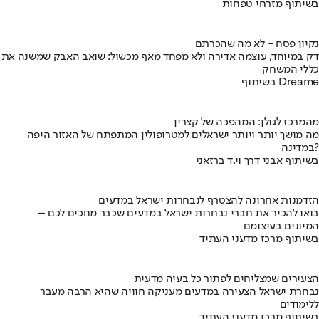
בשיתוף מזרחי טפחות
נקיון פסח - לא מה שהכרתם
דק במיוחד, עוצמה אדירה ולא מפחד מאף מכשול: שואב האבק שמשנה את
כללי המשחק
בשיתוף Dreame
מהמרכז לגולן: המהפכה של קצרין
מה מושך יותר ויותר ישראלים למטרופולין המתפתח של האזור היפה
במדינה?
בשיתוף אבני דרך וי.ד ברזאני
הזדמנות אחרונה להצטרף לנבחרות ישראל במדעים
בואו להכיר את חברי נבחרות ישראל במדעים שכבר מחכים לכם –
המיונים בעיצומם
בשיתוף מרכז מדעני העתיד
הצעירים שמצליחים לפתור כל בעיה מדעית
נבחרת ישראל הצעירה במדעים מעניקה חוויה שהיא הרבה מעבר
ללימודים
בשיתוף מרכז מדעני העתיד