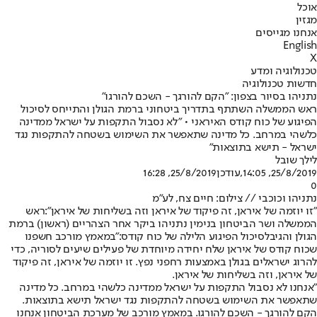
אוכל
מגזין
אנחנו מגייסים
English
X
טכנולוגיה ומדע
חדשות טכנולוגיה
נתניהו בסיור בצפון: "הקם להורגך - השכם להורגו"
ראש הממשלה השתתף בתדריך ביטחוני ברמת הגולן והתייחס לסיכול
הפיגוע של כוח קודס האיראני • "לא נסבול התקפות על ישראל ממדינה
כלשהי במרחב. כל מדינה שתאפשר את השימוש בשטחה להתקפות נגד
ישראל - תישא בתוצאות"
לילך שובל
25/8/2019, 14:05
,עודכן
25/8/2019, 16:28
0
נתניהו וכוכבי // צילום: חיים צח, לע"מ
"זו יוזמה של איראן, זה פיקוד של איראן וזה בשליחות של איראן":
ראש
הממשלה ושר הביטחון בנימין נתניהו ביקר אחר הצהריים (ראשון) ברמת
הגולן והגיב
לסיכול הפיגוע הלילה של כוח קודס
:"במאמץ מורכב חשפנו
שכוח קודס של איראן שלח יחידה מיוחדת של פעילים שיעים לסוריה, כדי
להרוג ישראלים בגולן באמצעות רחפני נפץ. זו יוזמה של איראן, זה פיקוד
של איראן, וזה בשליחות של איראן.
"אנחנו לא נסבול התקפות על ישראל ממדינה כלשהי במרחב. כל מדינה
שתאפשר את השימוש בשטחה להתקפות נגד ישראל תישא בתוצאות.
הקם להורגך - השכם להורגו. במאמץ מורכב של מערכת הביטחון אנחנו