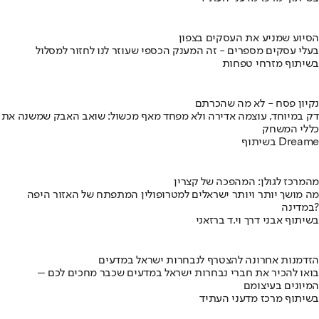
הסיוע שמניע את העסקים בצפון
בעלי עסקים מספרים - זה המענק הכספי שעוזר לנו לחזור למסלול
בשיתוף מזרחי טפחות
נקיון פסח - לא מה שהכרתם
דק במיוחד, עוצמה אדירה ולא מפחד מאף מכשול: שואב האבק שמשנה את
כללי המשחק
בשיתוף Dreame
מהמרכז לגולן: המהפכה של קצרין
מה מושך יותר ויותר ישראלים למטרופולין המתפתח של האזור היפה
במדינה?
בשיתוף אבני דרך וי.ד ברזאני
הזדמנות אחרונה להצטרף לנבחרות ישראל במדעים
בואו להכיר את חברי נבחרות ישראל במדעים שכבר מחכים לכם –
המיונים בעיצומם
בשיתוף מרכז מדעני העתיד