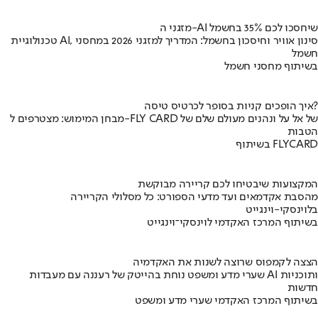
מזגני ה-AI שיחסכו לכם 35% בחשמל
טכנולוגיית AI, סינון אוויר וחיסכון בחשמל: המדריך למזגני 2026 במחסני
חשמל
בשיתוף מחסני חשמל
איך הופכים קניות בסופר לכרטיס טיסה?
מבחן המימוש: מצטרפים ל-FLY CARD של אל על ונהנים מעולם שלם של
הטבות
בשיתוף FLYCARD
המקצועות שיבטיחו לכם קריירה מבוקשת
מהסבת אקדמאים ועד מדעי הספורט: כל מסלולי הקריירה
בלוינסקי-וינגייט
בשיתוף המרכז האקדמי לוינסקי־וינגייט
הצצה לקמפוס שרוצה לשנות את האקדמיה
שערי מדע ומשפט נוחת בהייטק של רעננה עם מעבדות AI ותוכניות
חדשות
בשיתוף המרכז האקדמי שערי מדע ומשפט