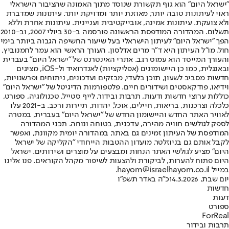
"ישראל היום" הוא גוף תקשורת שנוסד מתוך האמונה שהציבור הישראלי
ראוי לעיתונות טובה יותר, מאוזנת יותר ומדויקת יותר. עיתונות שמדברת
ולא צועקת. עיתונות אמינה, אובייקטיבית ועניינית. עיתונות אחרת וללא
תשלום. המהדורה המודפסת הראשונה פורסמה ב-30 ביולי 2007, וב-2010
הפך "ישראל היום" לעיתון הישראלי בעל שיעור החשיפה הגבוה ביותר בימי
חול. מו"ל העיתון היא ד"ר מרים אדלסון. העורך הראשי הוא עמר לחמנוביץ,
והעורך המייסד הוא עמוס רגב. אתרי האינטרנט של "ישראל היום" בעברית
ובאנגלית, כמו כן היישומונים (אפליקציות) לאנדרואיד ול-iOS, מציגים
חדשות מסביב לשעון, תוכן בלעדי, מבזקים ועדכונים, ניתוחים ופרשנויות,
וידיאו, פודקאסטים ושידורים חיים. פלטפורמות הדיגיטל של "ישראל היום"
כוללות ערוצי חדשות ודעות, תרבות ובידור, לייף סטייל, טכנולוגיה, ספורט,
כלכלה וצרכנות, בריאות, חיילים, אוכל, יהדות, תיירות ורכב. ב-2021 עלו
לאוויר האתר החדש והיישומון החדש של "ישראל היום" בעברית, במטרה
לספק לגולשים חוויה מהירה, עדכנית, בטוחה ונוחה. תכני המהדורה
המודפסת של העיתון זמינים גם באתר, במהדורה יומית מקוונת, ואפשר
לקבל אותם גם בניוזלטר. מועדון ההטבות הייחודי "הקליקה של ישראל
היום" מציע לגולשי האתר הנחות ומבצעים על מוצרים ושירותים. ישראל
היום פתוח להערות, לביקורת ולהצעות לשיפור מקהל הקוראים. פנו אלינו
במייל hayom@israelhayom.co.il.
יום שבת, 14.3.2026
כ"ה באדר תשפ"ו
חדשות
דעות
ספורט
ForReal
תרבות ובידור