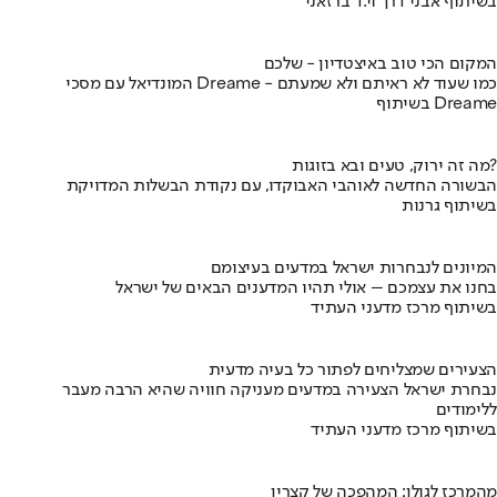
בשיתוף אבני דרך וי.ד ברזאני
המקום הכי טוב באיצטדיון - שלכם
המונדיאל עם מסכי Dreame - כמו שעוד לא ראיתם ולא שמעתם
בשיתוף Dreame
מה זה ירוק, טעים ובא בזוגות?
הבשורה החדשה לאוהבי האבוקדו, עם נקודת הבשלות המדויקת
בשיתוף גרנות
המיונים לנבחרות ישראל במדעים בעיצומם
בחנו את עצמכם – אולי תהיו המדענים הבאים של ישראל
בשיתוף מרכז מדעני העתיד
הצעירים שמצליחים לפתור כל בעיה מדעית
נבחרת ישראל הצעירה במדעים מעניקה חוויה שהיא הרבה מעבר
ללימודים
בשיתוף מרכז מדעני העתיד
מהמרכז לגולן: המהפכה של קצרין