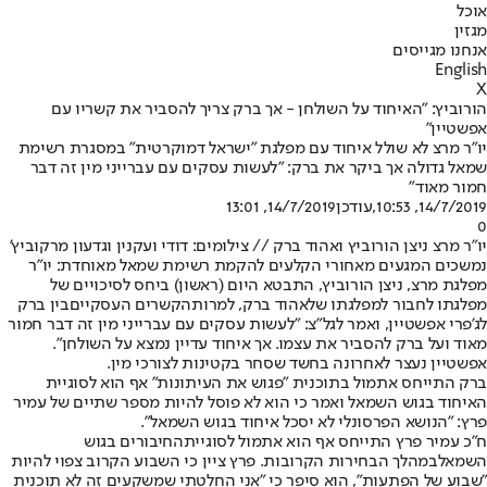
אוכל
מגזין
אנחנו מגייסים
English
X
הורוביץ: "האיחוד על השולחן - אך ברק צריך להסביר את קשריו עם
אפשטיין"
יו"ר מרצ לא שולל איחוד עם מפלגת "ישראל דמוקרטית" במסגרת רשימת
שמאל גדולה אך ביקר את ברק: "לעשות עסקים עם עברייני מין זה דבר
חמור מאוד"
14/7/2019, 10:53
,עודכן
14/7/2019, 13:01
0
יו"ר מרצ ניצן הורוביץ ואהוד ברק // צילומים: דודי ועקנין וגדעון מרקוביץ'
נמשכים המגעים מאחורי הקלעים להקמת רשימת שמאל מאוחדת: יו"ר
מפלגת מרצ, ניצן הורוביץ, התבטא היום (ראשון) ביחס לסיכויים של
מפלגתו לחבור למפלגתו של
אהוד ברק
, למרות
הקשרים העסקיים
בין ברק
לג'פרי אפשטיין, ואמר לגל"צ: "לעשות עסקים עם עברייני מין זה דבר חמור
מאוד ועל ברק להסביר את עצמו. אך איחוד עדיין נמצא על השולחן".
אפשטיין נעצר לאחרונה בחשד שסחר בקטינות לצורכי מין.
ברק התייחס אתמול בתוכנית "פגוש את העיתונות" אף הוא לסוגיית
האיחוד בגוש השמאל ואמר כי הוא לא פוסל להיות מספר שתיים של עמיר
פרץ: "הנושא הפרסונלי לא יסכל איחוד בגוש השמאל".
ח"כ עמיר פרץ התייחס אף הוא אתמול לסוגיית
החיבורים בגוש
השמאל
במהלך הבחירות הקרובות. פרץ ציין כי השבוע הקרוב צפוי להיות
"שבוע של הפתעות", הוא סיפר כי "אני החלטתי שמשקעים זה לא תוכנית