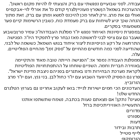
עבודה. לפני שבועיים נפגשתי עם ברק והצעתי לו להיות מקום ראשון".
ההערכות בשמאל הן
שפרץ מעוניין
לצרף קודם כל את אורלי לוי-אבקסיס
ואולי גם את מרצ, ורק לאחר מכן להיכנס למשא ומתן עם ברק. זאת מתוך
הנחה שכך יגיע לשיחות עם ברק מעמדת כוח, כשבין הרשימות קיים פער
משמעותי בסקרים.
במסגרת ניסיונות האיחוד נפגש יו”ר מפלגת העבודה
ח״כ עמיר פרץ
בשבוע
שעבר גם עם ציפי לבני לראשונה מאז נבחר פרץ לתפקיד היו"ר. הפגישה
התרחשה על רקע הניסיונות ליצור איחוד בגוש השמאל, כששמה של לבני,
שהודיעה לפני כמה חודשים מהחיים על "פסק זמן" מהחיים הפוליטיים,
עלה.
ממפלגת העבודה נמסר אז: "הפגישה הייתה טובה מאוד והתקיימה
באווירה חברית וחמה. השניים שוחחו על ההתפתחויות הפוליטיות
לקראת מערכת הבחירות ודנו באתגרים בפניהם ניצבת מדינת ישראל".
פרץ גם הספיק להיוועד השבוע עם יו"ר כחול לבן, בני גנץ, ועם יו"ר מרצ
הורוביץ.
העדכונים הכי חמים ישירות לנייד: בואו לעקוב אחרינו גם בערוץ הטלגרם
החדש שלנו
!
טעינו? נתקן! אם מצאתם טעות בכתבה, נשמח שתשתפו אותנו
התעשייה האווירית
כיפת ברזל
מדורים
ספורט
דעות
תרבות ובידור
לייף סטייל
הורוסקופ