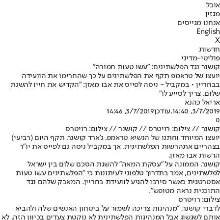
אוכל
מגזין
אנחנו מגייסים
English
X
חדשות
פוליטי-מדיני
קושנר נגד הפלשתינים: "עשו טעות חמורה"
יועצו של טראמפ תקף את הפלשתינים על כך שהחרימו את הוועידה
בבחריין • במקביל - ניסה לפייס את אבו מאזן: "הקדיש את חייו להשגת
שלום, צריך לסייע לו"
אריאל כהנא
3/7/2019, 14:40
,עודכן
3/7/2019, 14:46
0
קושנר // צילום: רויטרס // קושנר // צילום: רויטרס
יועצו המיוחד וחתנו של הנשיא טראמפ, ג'ארד קושנר, תקף היום (רביעי)
בצהריים את
הרשות הפלשתינית
, אך במקביל ניסה גם לפייס את יו"ר
הרשות אבו מאזן.
קושנר, הממונה על "עסקת המאה" להשגת הסכם שלום בין ישראל
לפלשתינים, אמר בתדרוך טלפוני לעיתונות כי "הפלשתינים עשו טעות
אסטרטגית כאשר סירבו להגיע ל
וועידת בחריין
. המאבק שלהם נגד
התוכנית נראה מטופש".
צילום: רויטרס
לדברי קושנר, "מנהיגות צריכה לשמור על ביטחון האנשים שלה ולהביא
אותם לשגשוג אבל המנהיגות הפלשתינית לא נוקטת צעדים בכיוון הזה. לא