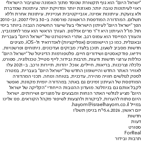
"ישראל היום" הוא גוף תקשורת שנוסד מתוך האמונה שהציבור הישראלי
ראוי לעיתונות טובה יותר, מאוזנת יותר ומדויקת יותר. עיתונות שמדברת
ולא צועקת. עיתונות אמינה, אובייקטיבית ועניינית. עיתונות אחרת וללא
תשלום. המהדורה המודפסת הראשונה פורסמה ב-30 ביולי 2007, וב-2010
הפך "ישראל היום" לעיתון הישראלי בעל שיעור החשיפה הגבוה ביותר בימי
חול. מו"ל העיתון היא ד"ר מרים אדלסון. העורך הראשי הוא עמר לחמנוביץ,
והעורך המייסד הוא עמוס רגב. אתרי האינטרנט של "ישראל היום" בעברית
ובאנגלית, כמו כן היישומונים (אפליקציות) לאנדרואיד ול-iOS, מציגים
חדשות מסביב לשעון, תוכן בלעדי, מבזקים ועדכונים, ניתוחים ופרשנויות,
וידיאו, פודקאסטים ושידורים חיים. פלטפורמות הדיגיטל של "ישראל היום"
כוללות ערוצי חדשות ודעות, תרבות ובידור, לייף סטייל, טכנולוגיה, ספורט,
כלכלה וצרכנות, בריאות, חיילים, אוכל, יהדות, תיירות ורכב. ב-2021 עלו
לאוויר האתר החדש והיישומון החדש של "ישראל היום" בעברית, במטרה
לספק לגולשים חוויה מהירה, עדכנית, בטוחה ונוחה. תכני המהדורה
המודפסת של העיתון זמינים גם באתר, במהדורה יומית מקוונת, ואפשר
לקבל אותם גם בניוזלטר. מועדון ההטבות הייחודי "הקליקה של ישראל
היום" מציע לגולשי האתר הנחות ומבצעים על מוצרים ושירותים. ישראל
היום פתוח להערות, לביקורת ולהצעות לשיפור מקהל הקוראים. פנו אלינו
במייל hayom@israelhayom.co.il.
יום ראשון, 5.4.2026
י"ח בניסן תשפ"ו
חדשות
דעות
ספורט
ForReal
תרבות ובידור