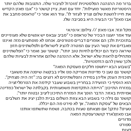
ברור מה ההנהגה הפלסטינית 'מוכרת' לציבור שלה. התגובות שלהם יותר
היסטוריות מאשר מועילות". יחד עם זאת, ציין קושנר כי "אבו מאזן הקדיש
את חייו להשגת שלום וצריך לעזור לו". עוד הוא אמר כי "טראמפ מחבב את
אבו מאזן" וכי הבעיה היא בסביבה שלו.
מקל וגזר. אבו מאזן // צילום: אי.פי.אי
עוד אמר יועצו הבכיר של טראמפ כי "סביב עבאס יש אנשים שלא מעוניינים
בתוכנית ולכן הם אומרים דברים מטורפים. אנחנו לא מופתעים מזה ואיננו
מאבדים את קשר העין עם המטרה להציג לישראלים ולפלשתינים חזון
שיראה כיצד הם יכולים לחיות טוב יותר". קושנר שב ואמר כי "הפלשתינים
מתחילים לראות שלא ישראל, אלא ההנהגה שלהם אחראית לבעיות שלהם
ולכך שאין להם הזדמנויות".
"בשבוע הבא ייחשפו חלקים מעסקת המאה"
קושנר גם טען כי מדינות אפריקה פנו אליו בבקשה שיפנה את משאבי
תוכנית הענק אליהן במידה והפלשתינים לא רוצים בה: "זה היה מצחיק".
הוא הוסיף כי הוועידה בבחריין בשבוע שעבר קידמה את הנורמליזציה
במזרח התיכון: "הייתה התקדמות משמעותית בקבלתה של ישראל כמדינה
אמיתית באזור. הדבר הופך את המזרח התיכון ליציב ובטוח יותר".
קושנר גם גילה כי בשבוע הבא צוות השלום בבית הלבן יציג את השלבים
הבאים של "עסקת המאה", אך לא פירט מה הם יכללו.
טעינו? נתקן! אם מצאתם טעות בכתבה, נשמח שתשתפו אותנו
אבו מאזן
ג'ארד קושנר
עסקת המאה
מדורים
ספורט
דעות