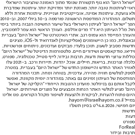
"ישראל היום" הוא גוף תקשורת שנוסד מתוך האמונה שהציבור הישראלי
ראוי לעיתונות טובה יותר, מאוזנת יותר ומדויקת יותר. עיתונות שמדברת
ולא צועקת. עיתונות אמינה, אובייקטיבית ועניינית. עיתונות אחרת וללא
תשלום. המהדורה המודפסת הראשונה פורסמה ב-30 ביולי 2007, וב-2010
הפך "ישראל היום" לעיתון הישראלי בעל שיעור החשיפה הגבוה ביותר בימי
חול. מו"ל העיתון היא ד"ר מרים אדלסון. העורך הראשי הוא עמר לחמנוביץ,
והעורך המייסד הוא עמוס רגב. אתרי האינטרנט של "ישראל היום" בעברית
ובאנגלית, כמו כן היישומונים (אפליקציות) לאנדרואיד ול-iOS, מציגים
חדשות מסביב לשעון, תוכן בלעדי, מבזקים ועדכונים, ניתוחים ופרשנויות,
וידיאו, פודקאסטים ושידורים חיים. פלטפורמות הדיגיטל של "ישראל היום"
כוללות ערוצי חדשות ודעות, תרבות ובידור, לייף סטייל, טכנולוגיה, ספורט,
כלכלה וצרכנות, בריאות, חיילים, אוכל, יהדות, תיירות ורכב. ב-2021 עלו
לאוויר האתר החדש והיישומון החדש של "ישראל היום" בעברית, במטרה
לספק לגולשים חוויה מהירה, עדכנית, בטוחה ונוחה. תכני המהדורה
המודפסת של העיתון זמינים גם באתר, במהדורה יומית מקוונת, ואפשר
לקבל אותם גם בניוזלטר. מועדון ההטבות הייחודי "הקליקה של ישראל
היום" מציע לגולשי האתר הנחות ומבצעים על מוצרים ושירותים. ישראל
היום פתוח להערות, לביקורת ולהצעות לשיפור מקהל הקוראים. פנו אלינו
במייל hayom@israelhayom.co.il.
יום חמישי, 4.6.2026
י"ט בסיון תשפ"ו
חדשות
דעות
ספורט
ForReal
תרבות ובידור