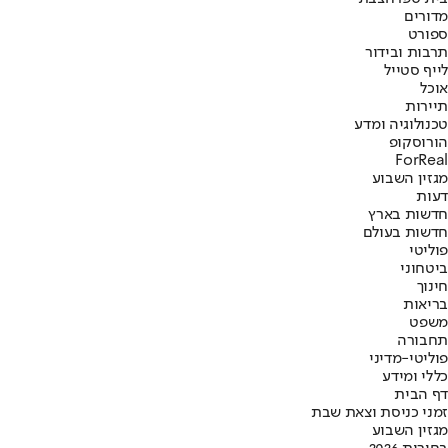
מדורים
ספורט
תרבות ובידור
לייף סטייל
אוכל
תיירות
טכנולוגיה ומדע
הורוסקופ
ForReal
מגזין השבוע
דעות
חדשות בארץ
חדשות בעולם
פוליטי
ביטחוני
חינוך
בריאות
משפט
תחבורה
פוליטי-מדיני
כללי ומידע
דף הבית
זמני כניסת וצאת שבת
מגזין השבוע