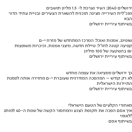
ירושלים 2040: העיר נערכת ל- 1.5 מליון תושבים
מנכ"לית העירייה מציגה תוכנית להשארת הצעירים ובניית עתיד הדור
הבא
בשיתוף עיריית ירושלים
שופינג, אמנות ואוכל: המרכז המתחדש של מזרח י-ם
קפיצה קטנה לחו"ל: טיילת חדשה, מיצגי אמנות, וכיכרות משופצות
בהשקעה של 100 מיליון ₪
בשיתוף עיריית ירושלים
כך ירושלים ממציאה את עצמה מחדש
לא רק קודש – המהפכה המודרנית שעוברת י-ם מחזירה אותה לפסגת
התיירות הישראלית
בשיתוף עיריית ירושלים
מאחורי הקלעים של הטעם הישראלי
איך אסם הפכה את תקופת הצנע והמחסור הקשה של שנות ה-40 למותג
לאומי?
בשיתוף אסם