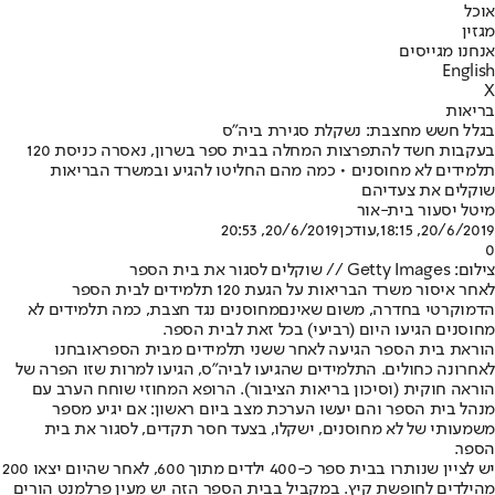
אוכל
מגזין
אנחנו מגייסים
English
X
בריאות
בגלל חשש מחצבת: נשקלת סגירת ביה"ס
בעקבות חשד להתפרצות המחלה בבית ספר בשרון, נאסרה כניסת 120
תלמידים לא מחוסנים • כמה מהם החליטו להגיע ובמשרד הבריאות
שוקלים את צעדיהם
מיטל יסעור בית-אור
20/6/2019, 18:15
,עודכן
20/6/2019, 20:53
0
צילום: Getty Images // שוקלים לסגור את בית הספר
לאחר איסור משרד הבריאות על הגעת 120 תלמידים לבית הספר
הדמוקרטי בחדרה, משום שאינם
מחוסנים נגד חצבת
, כמה תלמידים לא
מחוסנים הגיעו היום (רביעי) בכל זאת לבית הספר.
הוראת בית הספר הגיעה לאחר ששני תלמידים מבית הספר
אובחנו
לאחרונה כחולים
. התלמידים שהגיעו לביה"ס, הגיעו למרות שזו הפרה של
הוראה חוקית (וסיכון בריאות הציבור). הרופא המחוזי שוחח הערב עם
מנהל בית הספר והם יעשו הערכת מצב ביום ראשון: אם יגיע מספר
משמעותי של לא מחוסנים, ישקלו, בצעד חסר תקדים, לסגור את בית
הספר.
יש לציין שנותרו בבית ספר כ-400 ילדים מתוך 600, לאחר שהיום יצאו 200
מהילדים לחופשת קיץ. במקביל בבית הספר הזה יש מעין פרלמנט הורים