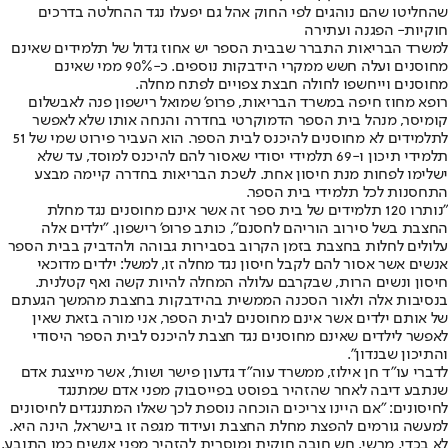
שהחליטו שהם נוהגים לפי החוק אהל גם יפעלו נגד ההחלטה בדרכים
חוקיות- הפגנה ועתירה
למשרד הבריאות התברר שבבית הספר יש אחוז גדול של תלמידים שאינם
מחוסנים ועלה חשש ממקרי הידבקות נוספים. כ-90% ממי שאינם
מחוסנים וייחשפו לחולה חבצת צפויים לפתח מחלה.
רופא מחוז חיפה במשרד הבריאות, פרופ' שמואל רישפון פנה לאבשלום
קומיסר, מנהל בית הספר הדמוקרטי בחדרה והנחה אותו שלא לאפשר
לתלמידים לא מחוסנים להיכנס לבית הספר. הוא העביר פירוט שמי של 51
תלמידי תיכון ו-69 תלמידי יסודי שאסור להם להיכנס למוסד, עד שלא
ישלימו לפחות מנת חיסון אחת. לשכת הבריאות בחדרה קיימה מבצע
התחסנות לכל תלמידי בית הספר.
"נותרו 120 תלמידים של בית ספר זה אשר אינם מחוסנים נגד מחלת
החצבת בשל סירוב הוריהם לחסנם", כותב פרופ' רישפון. "ילדים אלה
עלולים לחלות בחצבת בזמן הקרוב בסבירות גבוהה ולהדביק בבית הספר
אנשים אשר אסור להם לקבל חיסון נגד מחלה זו, למשל: ילדים מדוכאי
חיסון ונשים הרות, שבקרבם עלולה המחלה להיות קשה ואף קטלנית.
בנסיבות אלה ולאור הסכנה הממשית בהידבקות בחצבת מהמשך הגעתם
של אותם ילדים אשר אינם מחוסנים לבית הספר, אני מורה בזאת שאין
לאפשר לילדים שאינם מחוסנים נגד חצבת להיכנס לבית הספר היסודי
והתיכון שבנדון".
לדברי עו"ד חן אילוז, ממשרד עוה"ד גדעון פישר ושות', אשר מייצגת אדם
שנתבע דיבה לאחר שהזהיר בפוסט בפייסבוק מפני אדם שמתנגד
לחיסונים: "אם היינו צריכים הוכחה נוספת לכך שאלו המתנגדים לחיסונים
למעשה גורמים להפצת מחלת החצבת ועידוד מגפה זו בישראל, הינה היא.
לא בכדי, מרשי, חש חובה חוקית ומוסרית להזהיר מפני אנשים כמו התובע,