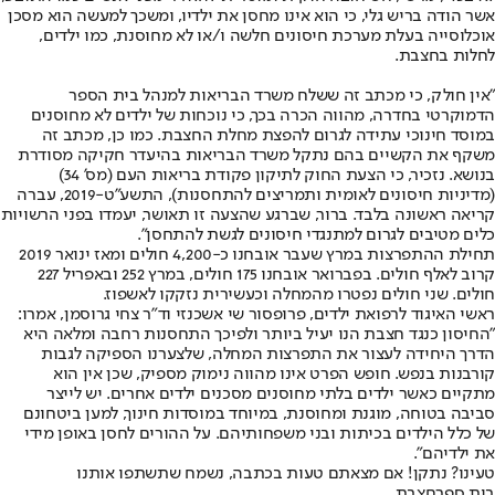
אשר הודה בריש גלי, כי הוא אינו מחסן את ילדיו, ומשכך למעשה הוא מסכן
אוכלוסייה בעלת מערכת חיסונים חלשה ו/או לא מחוסנת, כמו ילדים,
לחלות בחצבת.
"אין חולק, כי מכתב זה ששלח משרד הבריאות למנהל בית הספר
הדמוקרטי בחדרה, מהווה הכרה בכך, כי נוכחות של ילדים לא מחוסנים
במוסד חינוכי עתידה לגרום להפצת מחלת החצבת. כמו כן, מכתב זה
משקף את הקשיים בהם נתקל משרד הבריאות בהיעדר חקיקה מסודרת
בנושא. נזכיר, כי הצעת החוק לתיקון פקודת בריאות העם (מס' 34)
(מדיניות חיסונים לאומית ותמריצים להתחסנות), התשע"ט-2019, עברה
קריאה ראשונה בלבד. ברור, שברגע שהצעה זו תאושר, יעמדו בפני הרשויות
כלים מטיבים לגרום למתנגדי חיסונים לגשת להתחסן".
תחילת ההתפרצות במרץ שעבר אובחנו כ-4,200 חולים ומאז ינואר 2019
קרוב לאלף חולים. בפברואר אובחנו 175 חולים, במרץ 252 ובאפריל 227
חולים. שני חולים נפטרו מהמחלה וכעשירית נזקקו לאשפוז.
ראשי האיגוד לרפואת ילדים, פרופסור שי אשכנזי וד"ר צחי גרוסמן, אמרו:
"החיסון כנגד חצבת הנו יעיל ביותר ולפיכך התחסנות רחבה ומלאה היא
הדרך היחידה לעצור את התפרצות המחלה, שלצערנו הספיקה לגבות
קורבנות בנפש. חופש הפרט אינו מהווה נימוק מספיק, שכן אין הוא
מתקיים כאשר ילדים בלתי מחוסנים מסכנים ילדים אחרים. יש לייצר
סביבה בטוחה, מוגנת ומחוסנת, במיוחד במוסדות חינוך, למען ביטחונם
של כלל הילדים בכיתות ובני משפחותיהם. על ההורים לחסן באופן מידי
את ילדיהם".
טעינו? נתקן! אם מצאתם טעות בכתבה, נשמח שתשתפו אותנו
בית ספר
חצבת